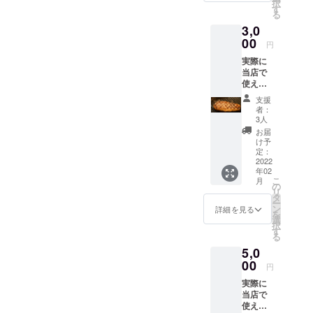
択
31日ま
す
る
で ・受
3,0
け渡し
方法：2
00
円
月中に
実際に
郵送に
当店で
てお渡
使える
しいた
ロイヤ
しま
支援
ルス
す。
者：
テーキ
3人
お食事
お届
券
け予
（3000
定：
円分）
2022
年02
・有効
こ
月
期限
の
リ
2022年
タ
ー
3月1
ン
詳細を見る
を
日〜8月
選
択
31日ま
す
る
で ・受
5,0
け渡し
方法：2
00
円
月中に
実際に
郵送に
当店で
てお渡
使える
しいた