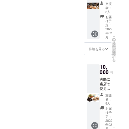
ロイヤ
しま
支援
ルス
す。
者：
テーキ
2人
お食事
お届
券
け予
（5000
定：
円分）
2022
年02
・有効
こ
月
期限
の
リ
2022年
タ
ー
3月1
ン
詳細を見る
を
日〜8月
選
択
31日ま
す
る
で ・受
10,
け渡し
方法：2
000
円
月中に
実際に
郵送に
当店で
てお渡
使える
しいた
ロイヤ
しま
支援
ルス
す。
者：
テーキ
8人
お食事
お届
券
け予
（1100
定：
0円分）
2022
年02
・有効
こ
月