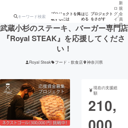
新
ロ
規
グ
会
プロジェクトを掲
はじ
プロジェクト
/
載するには
める
をさがす
イ
員
ン
登
武蔵小杉のステーキ、バーガー専門店
録
『Royal STEAK』を応援してくださ
い！
人気のプロ
注目のリ
注目の新着プロ
募集終了が近いプ
もうすぐ公開
ジェクト
ターン
ジェクト
ロジェクト
されます
Royal Steak
フード・飲食店
神奈川県
アート・写真
音楽
現在の支援総
テクノロジー・ガジェット
ゲーム・サ
額
210,
映像・映画
書籍・雑誌
000
ビジネス・起業
チャレンジ