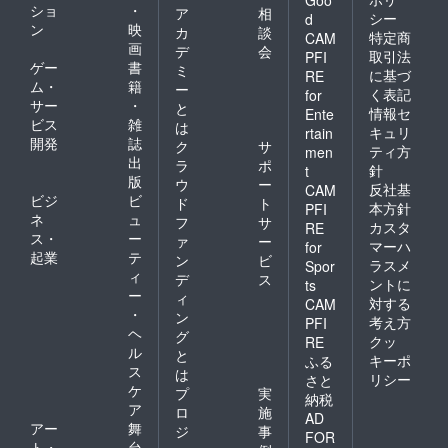
Goo
ショ
・
ア
相
シー
d
ン
映
カ
談
特定商
CAM
画
デ
会
取引法
PFI
ゲー
書
ミ
に基づ
RE
ム・
籍
ー
く表記
for
サー
・
と
情報セ
Ente
ビス
雑
は
キュリ
rtain
開発
誌
ク
サ
ティ方
men
出
ラ
ポ
針
t
版
ウ
ー
反社基
CAM
ビジ
ビ
ド
ト
本方針
PFI
ネ
ュ
フ
サ
カスタ
RE
ス・
ー
ァ
ー
マーハ
for
起業
テ
ン
ビ
ラスメ
Spor
ィ
デ
ス
ントに
ts
ー
ィ
対する
CAM
・
ン
考え方
PFI
ヘ
グ
クッ
RE
ル
と
キーポ
ふる
ス
は
リシー
さと
ケ
プ
実
納税
ア
ロ
施
AD
アー
舞
ジ
事
FOR
ト・
台