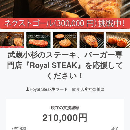
武蔵小杉のステーキ、バーガー専
門店『Royal STEAK』を応援して
ください！
Royal Steak
フード・飲食店
神奈川県
現在の支援総額
210,000
円
終了
210
%達成