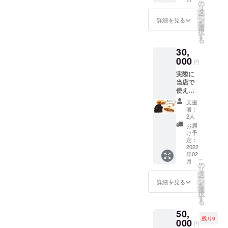
期限
の
リ
2022年
タ
ー
3月1
ン
詳細を見る
を
日〜8月
選
択
31日ま
す
る
で ・受
30,
け渡し
方法：2
000
円
月中に
実際に
郵送に
当店で
てお渡
使える
しいた
ロイヤ
しま
支援
ルス
す。
者：
テーキ
2人
お食事
お届
券
け予
（3300
定：
0円分）
2022
年02
・有効
こ
月
期限
の
リ
2022年
タ
ー
3月1
ン
詳細を見る
を
日〜8月
選
択
31日ま
す
る
で ・受
50,
け渡し
残り9
方法：2
000
円