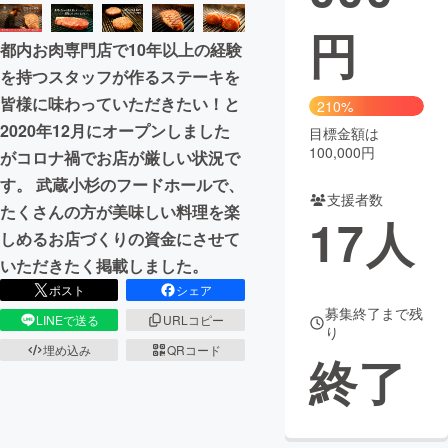
円
まちづくり・地域活性化
都内お肉専門店で10年以上の経験
を持つスタッフが作るステーキを
CAMPFIRE for Social Good
CAMPFIRE Creation
皆様に味わっていただきたい！と
210%
CAMPFIREふるさと納税
machi-ya
コミュニティ
2020年12月にオープンしました
目標金額は
100,000円
がコロナ禍でお店が厳しい状況で
す。 武蔵小杉のフードホールで、
支援者数
たくさんの方が美味しい料理を楽
17
人
しめるお店づくりの資金にさせて
いただきたく掲載しました。
ポスト
シェア
募集終了まで残
LINEで送る
URLコピー
り
埋め込み
QRコード
終了