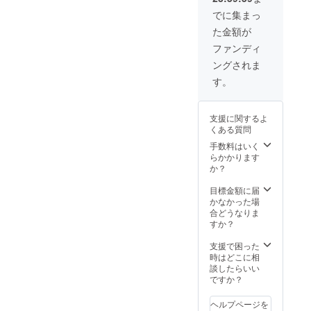
でに集まっ
た金額が
ファンディ
ングされま
す。
支援に関するよ
くある質問
手数料はいく
らかかります
か？
目標金額に届
かなかった場
合どうなりま
すか？
支援で困った
時はどこに相
談したらいい
ですか？
ヘルプページを