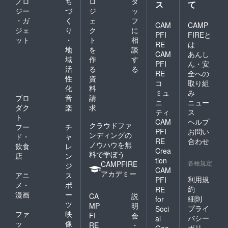
ノロ
ち
ロ
タ
ス
て
ジー
づ
ジ
ッ
・ガ
く
ェ
フ
CAM
CAMP
ジェ
り
ク
に
PFI
FIREと
ット
・
ト
相
RE
は
地
を
談
CAM
あんし
域
作
す
PFI
ん・安
活
る
る
RE
全への
性
資
コ
取り組
化
料
ミュ
み
プロ
音
請
ニ
ニュー
ダク
楽
求
ティ
ス
ト
CAM
ヘルプ
クラウドファ
フー
チ
PFI
お問い
ンディングの
ド・
ャ
RE
合わせ
ノウハウを無
飲食
レ
Crea
料で学ぼう
店
ン
tion
各種規定
CAMPFIRE
ジ
CAM
アカデミー
アニ
ス
利用規
PFI
メ・
ポ
約
RE
漫画
ー
CA
説
細則
for
ツ
MP
明
プライ
Soci
ファ
映
FI
会
バシー
al
ッ
像
RE
・
ポリ