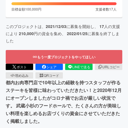
目標金額
100,000
円
支援者数
17
人
このプロジェクトは、
2021/12/03
に募集を開始し、
17
人の支援
により
210,000
円の資金を集め、
2022/01/25
に募集を終了しま
した
もう一度プロジェクトをやってほしい
ポスト
シェア
LINEで送る
URLコピー
埋め込み
QRコード
都内お肉専門店で10年以上の経験を持つスタッフが作る
ステーキを皆様に味わっていただきたい！と2020年12月
にオープンしましたがコロナ禍でお店が厳しい状況で
す。 武蔵小杉のフードホールで、たくさんの方が美味し
い料理を楽しめるお店づくりの資金にさせていただきた
く掲載しました。