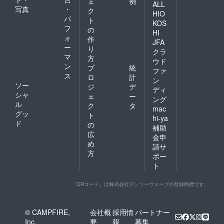
ェ
例
ALL
写真
・
ク
HIO
パ
ト
KOS
フ
の
HI
ォ
作
JFA
ー
り
クラ
マ
方
ウド
ン
プ
統
ファ
ス
ロ
計
ン
ソー
ジ
デ
ディ
シャ
ェ
ー
ング
ル
ク
タ
mac
グッ
ト
hi-ya
ド
の
補助
広
金申
め
請サ
方
ポー
ト
「QRコード」は株式会社デンソーウェーブの登録商標です。
© CAMPFIRE,
会社概
採用情
パートナー
Inc.
要
報
募集