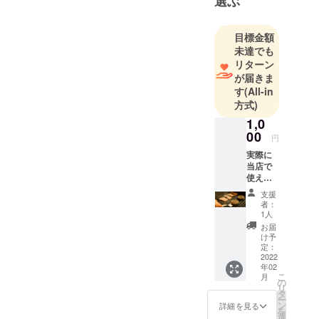
選ぶ
目標金額
未達でも
リターン
が届きま
す
(All-in
方式)
1,0
00
円
実際に
当店で
使える
ロイヤ
支援
ルス
者：
テーキ
1人
お食事
お届
券
け予
（1000
定：
円分）
2022
年02
・有効
こ
月
期限
の
リ
2022年
タ
ー
3月1
ン
詳細を見る
を
日〜8月
選