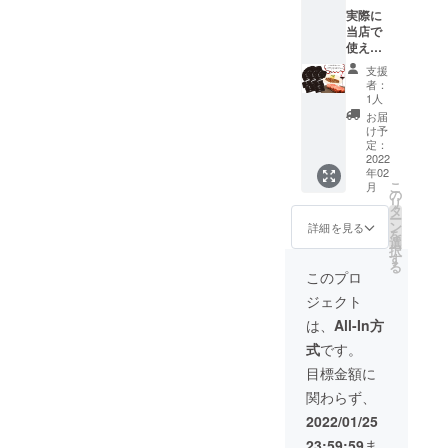
月中に
実際に
郵送に
当店で
てお渡
使える
しいた
ロイヤ
しま
支援
ルス
す。
者：
テーキ
1人
お食事
お届
券
け予
（5500
定：
0円分）
2022
年02
・有効
こ
月
期限
の
リ
2022年
タ
ー
3月1
ン
詳細を見る
を
日〜8月
選
択
31日ま
す
る
で ・受
このプロ
け渡し
ジェクト
方法：2
月中に
は、
All-In方
郵送に
式
です。
てお渡
しいた
目標金額に
しま
関わらず、
す。
2022/01/25
23:59:59
ま