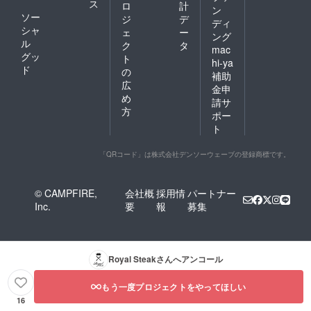
ス
ロ
計
ン
ソー
ジ
デ
ディ
シャ
ェ
ー
ング
ル
ク
タ
mac
グッ
ト
hi-ya
ド
の
補助
広
金申
め
請サ
方
ポー
ト
「QRコード」は株式会社デンソーウェーブの登録商標です。
© CAMPFIRE,
会社概
採用情
パートナー
Inc.
要
報
募集
Royal Steak
さんへアンコール
もう一度プロジェクトをやってほしい
16