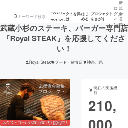
新
ロ
規
グ
会
プロジェクトを掲
はじ
プロジェクト
/
載するには
める
をさがす
イ
員
ン
登
武蔵小杉のステーキ、バーガー専門店
録
『Royal STEAK』を応援してくださ
い！
人気のプロ
注目のリ
注目の新着プロ
募集終了が近いプ
もうすぐ公開
ジェクト
ターン
ジェクト
ロジェクト
されます
Royal Steak
フード・飲食店
神奈川県
アート・写真
音楽
現在の支援総
テクノロジー・ガジェット
ゲーム・サ
額
210,
映像・映画
書籍・雑誌
000
ビジネス・起業
チャレンジ