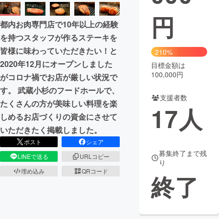
円
まちづくり・地域活性化
都内お肉専門店で10年以上の経験
を持つスタッフが作るステーキを
CAMPFIRE for Social Good
CAMPFIRE Creation
皆様に味わっていただきたい！と
210%
CAMPFIREふるさと納税
machi-ya
コミュニティ
2020年12月にオープンしました
目標金額は
100,000円
がコロナ禍でお店が厳しい状況で
す。 武蔵小杉のフードホールで、
支援者数
たくさんの方が美味しい料理を楽
17
人
しめるお店づくりの資金にさせて
いただきたく掲載しました。
ポスト
シェア
募集終了まで残
LINEで送る
URLコピー
り
埋め込み
QRコード
終了