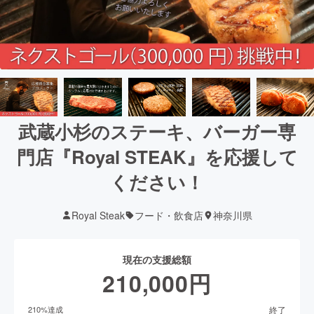
武蔵小杉のステーキ、バーガー専
門店『Royal STEAK』を応援して
ください！
Royal Steak
フード・飲食店
神奈川県
現在の支援総額
210,000
円
終了
210
%達成