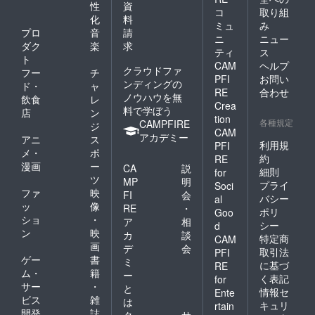
性
資
コ
取り組
化
料
ミュ
み
プロ
音
請
ニ
ニュー
ダク
楽
求
ティ
ス
ト
CAM
ヘルプ
クラウドファ
フー
チ
PFI
お問い
ンディングの
ド・
ャ
RE
合わせ
ノウハウを無
飲食
レ
Crea
料で学ぼう
店
ン
tion
各種規定
CAMPFIRE
ジ
CAM
アカデミー
アニ
ス
利用規
PFI
メ・
ポ
約
RE
漫画
ー
CA
説
細則
for
ツ
MP
明
プライ
Soci
ファ
映
FI
会
バシー
al
ッ
像
RE
・
ポリ
Goo
ショ
・
ア
相
シー
d
ン
映
カ
談
特定商
CAM
画
デ
会
取引法
PFI
ゲー
書
ミ
に基づ
RE
ム・
籍
ー
く表記
for
サー
・
と
情報セ
Ente
ビス
雑
は
キュリ
rtain
開発
誌
ク
サ