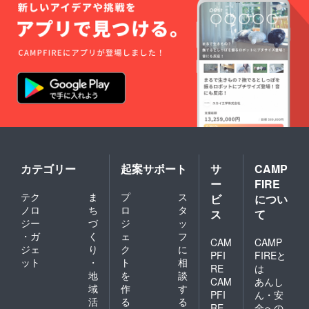
カテゴリー
起案サポート
サ
CAMP
ー
FIRE
テク
ま
プ
ス
ビ
につい
ノロ
ち
ロ
タ
ス
て
ジー
づ
ジ
ッ
・ガ
く
ェ
フ
CAM
CAMP
ジェ
り
ク
に
PFI
FIREと
ット
・
ト
相
RE
は
地
を
談
CAM
あんし
域
作
す
PFI
ん・安
活
る
る
RE
全への