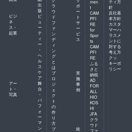
ティ方
men
出
ラ
ポ
針
t
版
ウ
ー
反社基
CAM
ビジ
ビ
ド
ト
本方針
PFI
ネ
ュ
フ
サ
カスタ
RE
ス・
ー
ァ
ー
マーハ
for
起業
テ
ン
ビ
ラスメ
Spor
ィ
デ
ス
ントに
ts
ー
ィ
対する
CAM
・
ン
考え方
PFI
ヘ
グ
クッ
RE
ル
と
キーポ
ふる
ス
は
リシー
さと
ケ
プ
実
納税
ア
ロ
施
AD
アー
舞
ジ
事
FOR
ト・
台
ェ
例
ALL
写真
・
ク
HIO
パ
ト
KOS
フ
の
HI
ォ
作
JFA
ー
り
クラ
マ
方
ウド
ン
プ
統
ファ