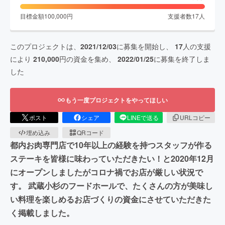
目標金額
100,000
円
支援者数
17
人
このプロジェクトは、
2021/12/03
に募集を開始し、
17
人の支援
により
210,000
円の資金を集め、
2022/01/25
に募集を終了しま
した
もう一度プロジェクトをやってほしい
ポスト
シェア
LINEで送る
URLコピー
埋め込み
QRコード
都内お肉専門店で10年以上の経験を持つスタッフが作る
ステーキを皆様に味わっていただきたい！と2020年12月
にオープンしましたがコロナ禍でお店が厳しい状況で
す。 武蔵小杉のフードホールで、たくさんの方が美味し
い料理を楽しめるお店づくりの資金にさせていただきた
く掲載しました。