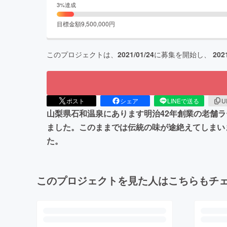
3
%達成
目標金額
9,500,000
円
このプロジェクトは、
2021/01/24
に募集を開始し、
202
ポスト
シェア
LINEで送る
U
山梨県石和温泉にあります明治42年創業の老舗
ました。このままでは伝統の味が途絶えてしまい
た。
このプロジェクトを見た人はこちらもチ