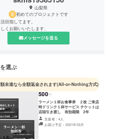
山梨県
初めてのプロジェクトです
復活目指してます。
ろしくお願いいたします、
メッセージを送る
を選ぶ
金額未達なら全額返金されます
(All-or-Nothing方式)
500
円
ラーメン１杯お食事券 ２枚 ご来店
時ドリンク１杯サービス チケットは
店頭引き渡し 有効期限 2年
支援者：4人
お届け予定：2021年03月