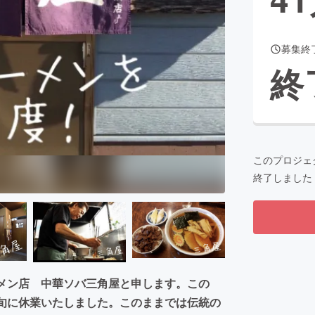
募集終
CAMPFIRE for Social Good
CAMPFIRE Creation
終
CAMPFIREふるさと納税
machi-ya
コミュニティ
このプロジェ
終了しました
ーメン店 中華ソバ三角屋と申します。この
中旬に休業いたしました。このままでは伝統の