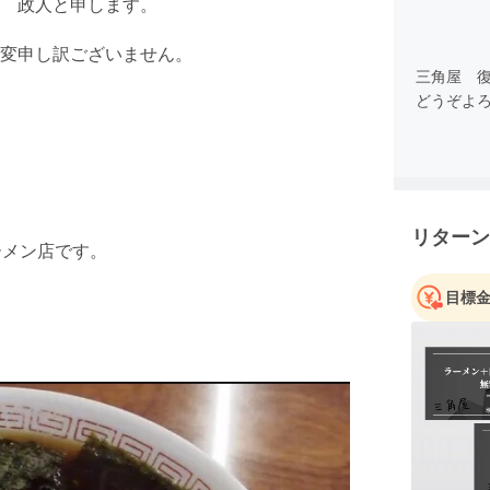
 政人と申します。
変申し訳ございません。
三角屋 
どうぞよ
リターン
ラーメン店です。
目標