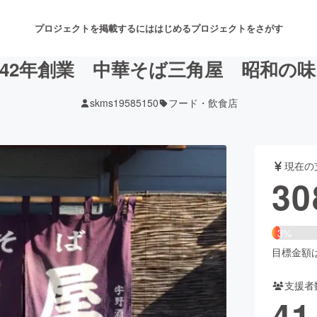
プロジェクトを掲載するには
はじめる
プロジェクトをさがす
42年創業 中華そば三角屋 昭和の
skms19585150
フード・飲食店
注目のリターン
注目の新着プロジェクト
募集終了が近いプロジェクト
も
現在の
音楽
舞台・パフォーマンス
30
ゲーム・サービス開発
フード・飲食店
3%
書籍・雑誌出版
アニメ・漫画
目標金額は9
支援者
チャレンジ
ビューティー・ヘルスケ
41