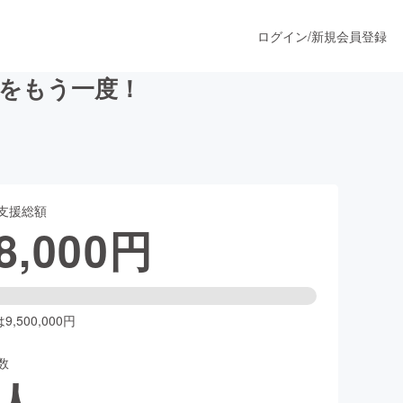
ログイン
/
新規会員登録
味をもう一度！
うすぐ公開されます
支援総額
プロダクト
8,000
円
ファッション
スポーツ
,500,000円
数
ア
ソーシャルグッド
人