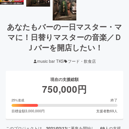
あなたもバーの一日マスター・マ
マに！日替りマスターの音楽／Ｄ
Ｊバーを開店したい！
music bar TKS
フード・飲食店
現在の支援総額
750,000
円
終了
25
%達成
目標金額
3,000,000
円
支援者数
69
人
このプロジェクトは、
2021/02/13
に募集を開始し、
69
人の支援