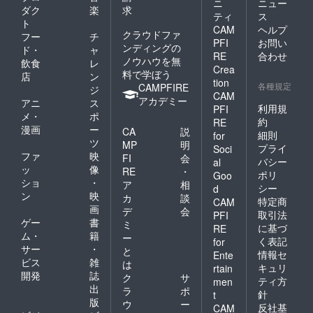
ニ
ニュー
ダク
楽
求
ティ
ス
ト
CAM
ヘルプ
クラウドファ
フー
チ
PFI
お問い
ンディングの
ド・
ャ
RE
合わせ
ノウハウを無
飲食
レ
Crea
料で学ぼう
店
ン
tion
各種規定
CAMPFIRE
ジ
CAM
アカデミー
アニ
ス
利用規
PFI
メ・
ポ
約
RE
漫画
ー
CA
説
細則
for
ツ
MP
明
プライ
Soci
ファ
映
FI
会
バシー
al
ッ
像
RE
・
ポリ
Goo
ショ
・
ア
相
シー
d
ン
映
カ
談
特定商
CAM
画
デ
会
取引法
PFI
ゲー
書
ミ
に基づ
RE
ム・
籍
ー
く表記
for
サー
・
と
情報セ
Ente
ビス
雑
は
キュリ
rtain
開発
誌
ク
サ
ティ方
men
出
ラ
ポ
針
t
版
ウ
ー
反社基
CAM