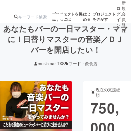
新
ロ
規
グ
会
プロジェクトを掲
はじ
プロジェクト
/
載するには
める
をさがす
イ
員
ン
登
あなたもバーの一日マスター・ママ
録
に！日替りマスターの音楽／ＤＪ
バーを開店したい！
人気のプロ
注目のリ
注目の新着プロ
募集終了が近いプ
もうすぐ公開
ジェクト
ターン
ジェクト
ロジェクト
されます
music bar TKS
フード・飲食店
アート・写真
音楽
現在の支援総
テクノロジー・ガジェット
ゲーム・サ
額
750,
映像・映画
書籍・雑誌
000
ビジネス・起業
チャレンジ