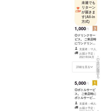
未達でも
リターン
が届きま
す
(All-in
方式)
1,000
円
◎ドリンクサー
ビス。 ご来店時
にワンドリンク
をサービス致し
支援者：11人
ます。 開店より
お届け予定：
一年間有効で
こ
2021年04月
の
す。
リ
タ
ー
ン
詳細を見る
を
選
択
す
る
5,000
円
◎ボトルサービ
ス。 ご来店時に
ボトルサービス
or お酒を飲まれ
支援者：46人
ない方にはドリ
お届け予定：
ンク＆フードを