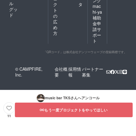
ング
ル
ク
タ
mac
グッ
ト
hi-ya
ド
の
補助
広
金申
め
請サ
方
ポー
ト
「QRコード」は株式会社デンソーウェーブの登録商標です。
© CAMPFIRE,
会社概
採用情
パートナー
Inc.
要
報
募集
music bar TKS
さんへアンコール
もう一度プロジェクトをやってほしい
11