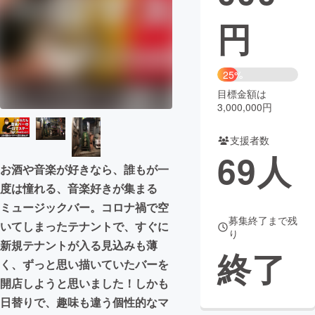
円
まちづくり・地域活性化
CAMPFIRE for Social Good
CAMPFIRE Creation
25%
CAMPFIREふるさと納税
machi-ya
コミュニティ
目標金額は
3,000,000円
支援者数
69
人
お酒や音楽が好きなら、誰もが一
度は憧れる、音楽好きが集まる
ミュージックバー。コロナ禍で空
募集終了まで残
いてしまったテナントで、すぐに
り
新規テナントが入る見込みも薄
終了
く、ずっと思い描いていたバーを
開店しようと思いました！しかも
日替りで、趣味も違う個性的なマ