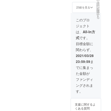
リ
タ
シャツ、ス
ー
ン
ウェット、ス
詳細を見る
を
選
テッカーのマー
択
す
チャンダイズ詰
る
め合わせを提供
このプロ
致します。 お店
ジェクト
がある限り有効
です。
は、
All-In方
式
です。
目標金額に
関わらず、
2021/03/28
23:59:59
ま
でに集まっ
た金額が
ファンディ
ングされま
す。
支援に関するよ
くある質問