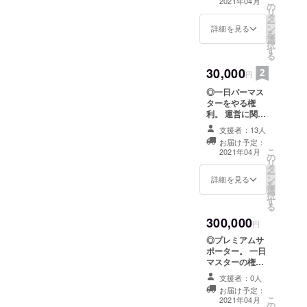
こ
2021年04月
の
サービスさせて
リ
タ
いただきます。
ー
ン
開店より一年間
詳細を見る
を
選
有効です。
択
す
る
30,000
円
◎一日バーマス
ターをやる権
利。 運営に関し
て、基本的にこ
支援者：13人
ちらの営業時間
お届け予定：
や価格設定、仕
こ
2021年04月
の
事内容に沿って
リ
タ
行っていただき
ー
ン
ますが、詳細は
詳細を見る
を
選
都度ご相談くだ
択
す
さい。また希望
る
者多数の場合
300,000
は、実施日がか
円
なり先になって
◎プレミアムサ
しまうことも予
ポーター。 一日
想されますが、
マスターの権利
ご了承くださ
に加え、店内に
い。 お店がある
支援者：0人
お名前プレート
限り有効です。
お届け予定：
を掲揚し、さら
こ
2021年04月
の
にオリジナルＴ