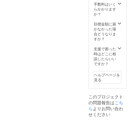
手数料はいく
らかかります
か？
目標金額に届
かなかった場
合どうなりま
すか？
支援で困った
時はどこに相
談したらいい
ですか？
ヘルプページを
見る
このプロジェクト
の問題報告は
こち
ら
よりお問い合わ
せください