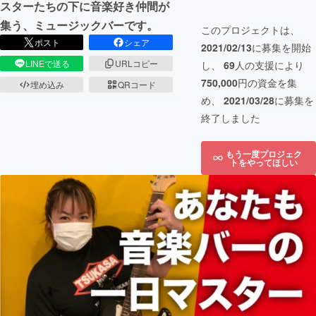
スターたちの下に音楽好き仲間が
集う、ミュージックバーです。
このプロジェクトは、
ポスト
シェア
2021/02/13
に募集を開始
LINEで送る
URLコピー
し、
69
人の支援により
750,000
円の資金を集
埋め込み
QRコード
め、
2021/03/28
に募集を
終了しました
もう一度プロジェク
トをやってほしい