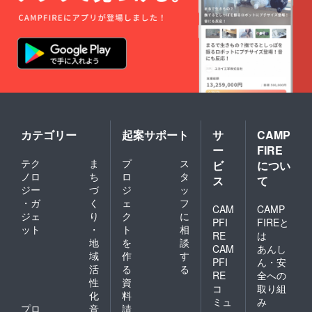
カテゴリー
起案サポート
サ
CAMP
ー
FIRE
テク
ま
プ
ス
ビ
につい
ノロ
ち
ロ
タ
ス
て
ジー
づ
ジ
ッ
・ガ
く
ェ
フ
CAM
CAMP
ジェ
り
ク
に
PFI
FIREと
ット
・
ト
相
RE
は
地
を
談
CAM
あんし
域
作
す
PFI
ん・安
活
る
る
RE
全への
性
資
コ
取り組
化
料
ミュ
み
プロ
音
請