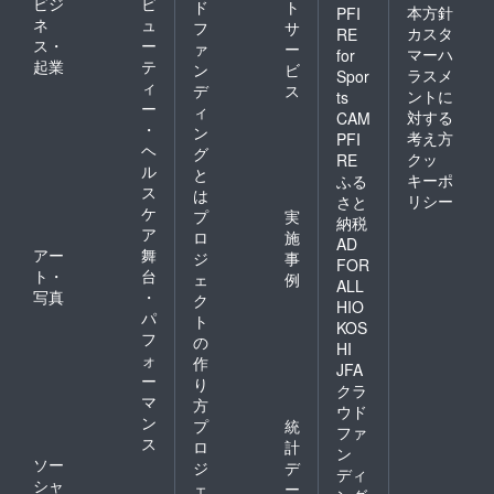
ビジ
ビ
ド
ト
本方針
PFI
ネ
ュ
フ
サ
カスタ
RE
ス・
ー
ァ
ー
マーハ
for
起業
テ
ン
ビ
ラスメ
Spor
ィ
デ
ス
ントに
ts
ー
ィ
対する
CAM
・
ン
考え方
PFI
ヘ
グ
クッ
RE
ル
と
キーポ
ふる
ス
は
リシー
さと
ケ
プ
実
納税
ア
ロ
施
AD
アー
舞
ジ
事
FOR
ト・
台
ェ
例
ALL
写真
・
ク
HIO
パ
ト
KOS
フ
の
HI
ォ
作
JFA
ー
り
クラ
マ
方
ウド
ン
プ
統
ファ
ス
ロ
計
ン
ソー
ジ
デ
ディ
シャ
ェ
ー