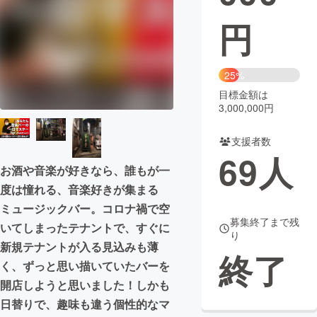
円
まちづくり・地域活性化
CAMPFIRE for Social Good
CAMPFIRE Creation
25%
CAMPFIREふるさと納税
machi-ya
コミュニティ
目標金額は
3,000,000円
支援者数
69
人
お酒や音楽が好きなら、誰もが一
度は憧れる、音楽好きが集まる
ミュージックバー。コロナ禍で空
募集終了まで残
いてしまったテナントで、すぐに
り
新規テナントが入る見込みも薄
終了
く、ずっと思い描いていたバーを
開店しようと思いました！しかも
日替りで、趣味も違う個性的なマ