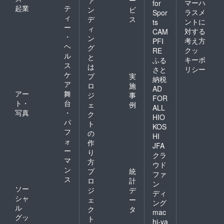
ァ
ー
マーハ
for
起業
テ
ン
ビ
ラスメ
Spor
ィ
デ
ス
ントに
ts
ー
ィ
対する
CAM
・
ン
考え方
PFI
ヘ
グ
クッ
RE
ル
と
キーポ
ふる
ス
は
リシー
さと
ケ
プ
実
納税
ア
ロ
施
AD
アー
舞
ジ
事
FOR
ト・
台
ェ
例
ALL
写真
・
ク
HIO
パ
ト
KOS
フ
の
HI
ォ
作
JFA
ー
り
クラ
マ
方
ウド
ン
プ
統
ファ
ス
ロ
計
ン
ソー
ジ
デ
ディ
シャ
ェ
ー
ング
ル
ク
タ
mac
グッ
ト
hi-ya