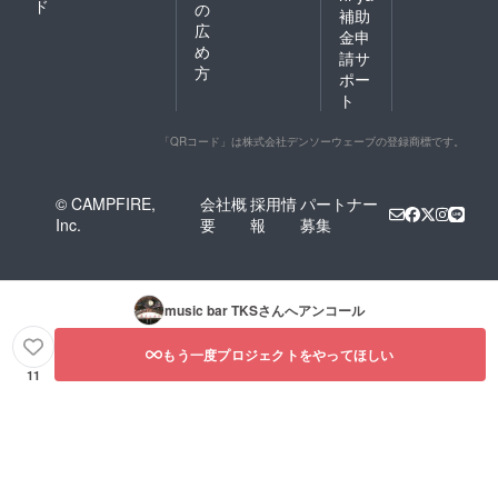
ド
の
補助
広
金申
め
請サ
方
ポー
ト
「QRコード」は株式会社デンソーウェーブの登録商標です。
© CAMPFIRE,
会社概
採用情
パートナー
Inc.
要
報
募集
music bar TKS
さんへアンコール
もう一度プロジェクトをやってほしい
11