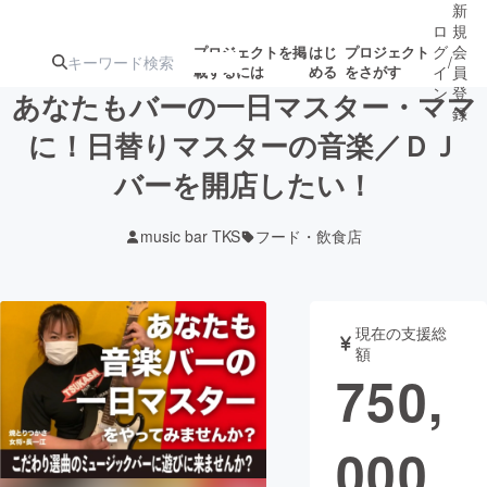
新
ロ
規
グ
会
プロジェクトを掲
はじ
プロジェクト
/
載するには
める
をさがす
イ
員
ン
登
あなたもバーの一日マスター・ママ
録
に！日替りマスターの音楽／ＤＪ
バーを開店したい！
人気のプロ
注目のリ
注目の新着プロ
募集終了が近いプ
もうすぐ公開
ジェクト
ターン
ジェクト
ロジェクト
されます
music bar TKS
フード・飲食店
アート・写真
音楽
現在の支援総
テクノロジー・ガジェット
ゲーム・サ
額
750,
映像・映画
書籍・雑誌
000
ビジネス・起業
チャレンジ