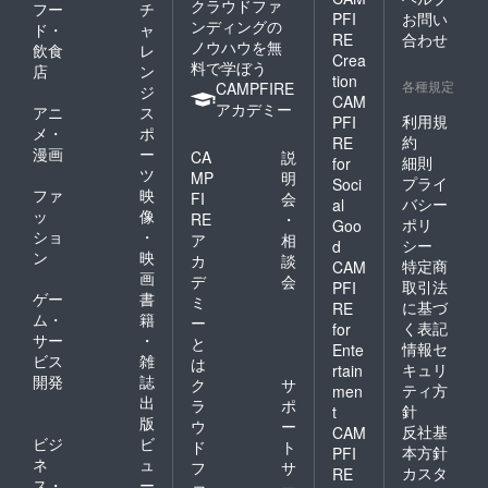
クラウドファ
フー
チ
PFI
お問い
ンディングの
ド・
ャ
RE
合わせ
ノウハウを無
飲食
レ
Crea
料で学ぼう
店
ン
tion
各種規定
CAMPFIRE
ジ
CAM
アカデミー
アニ
ス
利用規
PFI
メ・
ポ
約
RE
漫画
ー
CA
説
細則
for
ツ
MP
明
プライ
Soci
ファ
映
FI
会
バシー
al
ッ
像
RE
・
ポリ
Goo
ショ
・
ア
相
シー
d
ン
映
カ
談
特定商
CAM
画
デ
会
取引法
PFI
ゲー
書
ミ
に基づ
RE
ム・
籍
ー
く表記
for
サー
・
と
情報セ
Ente
ビス
雑
は
キュリ
rtain
開発
誌
ク
サ
ティ方
men
出
ラ
ポ
針
t
版
ウ
ー
反社基
CAM
ビジ
ビ
ド
ト
本方針
PFI
ネ
ュ
フ
サ
カスタ
RE
ス・
ー