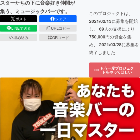
スターたちの下に音楽好き仲間が
集う、ミュージックバーです。
このプロジェクトは、
ポスト
シェア
2021/02/13
に募集を開始
LINEで送る
URLコピー
し、
69
人の支援により
750,000
円の資金を集
埋め込み
QRコード
め、
2021/03/28
に募集を
終了しました
もう一度プロジェク
トをやってほしい