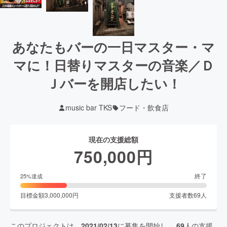
あなたもバーの一日マスター・マ
マに！日替りマスターの音楽／Ｄ
Ｊバーを開店したい！
music bar TKS
フード・飲食店
現在の支援総額
750,000
円
終了
25
%達成
目標金額
3,000,000
円
支援者数
69
人
このプロジェクトは、
2021/02/13
に募集を開始し、
69
人の支援