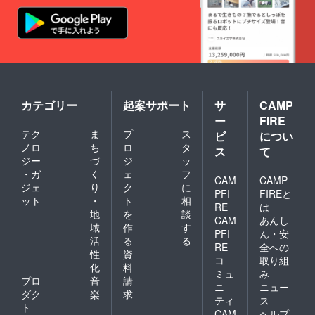
カテゴリー
起案サポート
サ
CAMP
ー
FIRE
テク
ま
プ
ス
ビ
につい
ノロ
ち
ロ
タ
ス
て
ジー
づ
ジ
ッ
・ガ
く
ェ
フ
CAM
CAMP
ジェ
り
ク
に
PFI
FIREと
ット
・
ト
相
RE
は
地
を
談
CAM
あんし
域
作
す
PFI
ん・安
活
る
る
RE
全への
性
資
コ
取り組
化
料
ミュ
み
プロ
音
請
ニ
ニュー
ダク
楽
求
ティ
ス
ト
CAM
ヘルプ