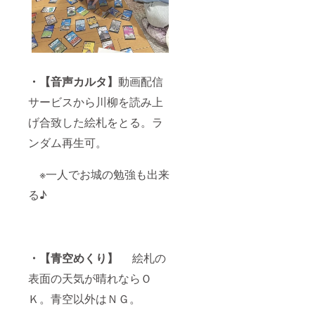
・【音声カルタ】
動画配信
サービスから川柳を読み上
げ合致した絵札をとる。ラ
ンダム再生可。
※一人でお城の勉強も出来
る♪
・【青空めくり】
絵札の
表面の天気が晴れならＯ
Ｋ。青空以外はＮＧ。