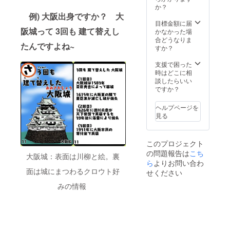
す。
か？
送って
例) 大阪出身ですか？
大
いただ
目標金額に届
いた写
阪城って 3回も 建て替えし
かなかった場
真をも
合どうなりま
たんですよね~
とに世
すか？
界に１
つ、あ
支援で困った
なたの
時はどこに相
ためだ
談したらいい
けに描
ですか？
かせて
いただ
ヘルプページを
きま
見る
す。 完
成した
「似顔
このプロジェクト
絵」
の問題報告は
こち
は、
大阪城：表面は川柳と絵。裏
SNSな
ら
よりお問い合わ
どでも
面は城にまつわるクロウト好
せください
使用可
みの情報
能なよ
うにダ
ウン
ロード
URLも
合わせ