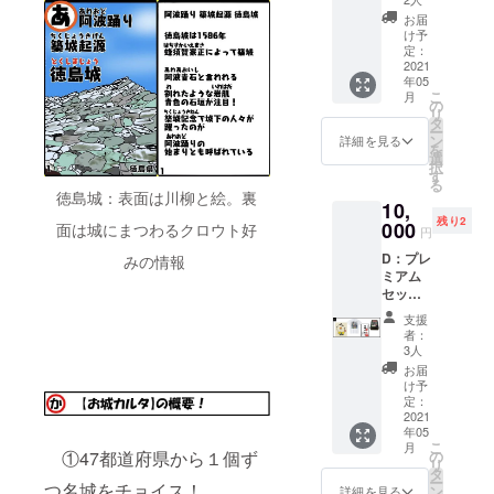
城カル
タ・完
お届
タ】
成記念
け予
（限定
カー
定：
ナンバ
2021
ド」を
年05
リング
SETい
こ
月
入）ｘ1
たしま
の
リ
個
す。 ＊
タ
ー
②【お
送料
ン
詳細を見る
を
城カル
込、国
選
択
タ】完
内にお
す
る
成記念
住いの
徳島城：表面は川柳と絵。裏
10,
カード
方に限
残り2
ｘ1枚
000
ります
面は城にまつわるクロウト好
円
③【お
＊ナン
D：プレ
城カル
みの情報
バリン
ミアム
タ】T
グはリ
セット
シャツ
ターン
【10,00
（限
登録順
支援
0円】
定）ｘ1
となり
者：
①【お
枚 上記
ます
3人
城カル
①②に
お届
タ】
加え
け予
（限定
て、限
定：
ナンバ
2021
定「③
年05
リング
城カル
こ
月
入）ｘ1
タTシャ
の
①47都道府県から１個ず
リ
個
ツ」を
タ
ー
②【お
つ名城をチョイス！
SETい
ン
詳細を見る