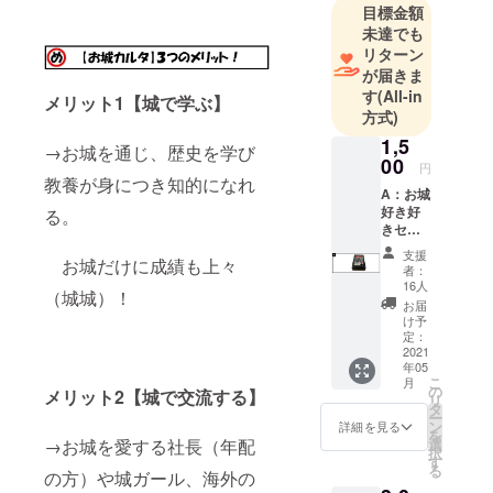
目標金額
未達でも
リターン
が届きま
す
(All-in
メリット1【城で学ぶ】
方式)
1,5
→お城を通じ、歴史を学び
00
円
教養が身につき知的になれ
A：お城
好き好
る。
きセッ
ト
支援
お城だけに成績も上々
【1,500
者：
円】
16人
（城城）！
①【お
お届
城カル
け予
タ】
定：
（限定
2021
年05
ナンバ
こ
月
リング
の
メリット2【城で交流する】
リ
入）ｘ1
タ
ー
個 完成
ン
詳細を見る
を
した城
選
→お城を愛する社長（年配
択
カルタ
す
る
を出来
の方）や城ガール、海外の
上がり