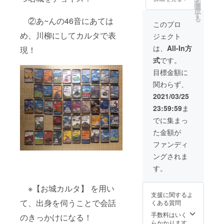
を
城カル
たしま
選
択
タ】完
す。 城
す
る
②あ~んの46音にあては
成記念
を見る
このプロ
カード
ときに
め、川柳にしてカルタで表
ジェクト
ｘ1枚
着てで
③【お
かけよ
は、
All-In方
現！
城カル
う♪ ＊
式
です。
タ】T
送料
シャツ
込、国
目標金額に
（限
内にお
関わらず、
定）ｘ1
住いの
枚 ④し
方に限
2021/03/25
おっ
ります
23:59:59
ま
ぴー描
＊ナン
き下ろ
バリン
でに集まっ
し似顔
グはリ
た金額が
絵 上記
ターン
①②③
登録順
ファンディ
に加え
となり
ングされま
て、
ます
「④し
す。
おっ
ぴー描
※【お城カルタ】 を用い
き下ろ
支援に関するよ
し似顔
て、出身を伺うことで会話
くある質問
絵」を
SETい
手数料はいく
のきっかけになる！
たしま
らかかります