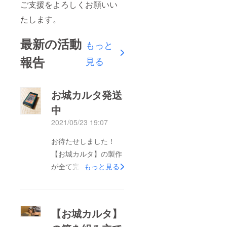
ご支援をよろしくお願いい
たします。
最新の活動
もっと
報告
見る
お城カルタ発送
中
2021/05/23 19:07
お待たせしました！
【お城カルタ】の製作
が全て完了しましたの
もっと見る
で【お城カルタ】を発
送しました！来週中に
は全ての支援者の方に
【お城カルタ】
お送りできます。お楽