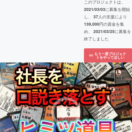
このプロジェクトは、
2021/03/03
に募集を開始
し、
37
人の支援により
139,000
円の資金を集
め、
2021/03/25
に募集を
終了しました
もう一度プロジェク
トをやってほしい