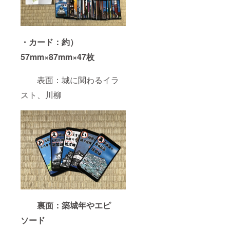
・カード：約）
57mm×87mm×47枚
表面：城に関わるイラ
スト、川柳
裏面：築城年やエピ
ソード