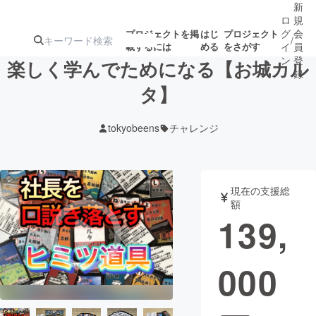
新
ロ
規
グ
会
プロジェクトを掲
はじ
プロジェクト
/
載するには
める
をさがす
イ
員
ン
登
楽しく学んでためになる【お城カル
録
タ】
人気のプロ
注目のリ
注目の新着プロ
募集終了が近いプ
もうすぐ公開
tokyobeens
チャレンジ
ジェクト
ターン
ジェクト
ロジェクト
されます
アート・写真
音楽
現在の支援総
額
139,
テクノロジー・ガジェット
ゲーム・サ
000
映像・映画
書籍・雑誌
ビジネス・起業
チャレンジ