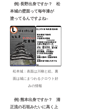
て郵送
例) 長野出身ですか？
松
させて
本城の壁面って毎年漆が
いただ
きま
塗ってるんですよね~
す。 ＊
送料
込、国
内にお
住いの
方に限
ります
＊ナン
バリン
グはリ
ターン
登録順
となり
ます ＊
松本城：表面は川柳と絵。裏
「似顔
面は城にまつわるクロウト好
絵」は
制作に
みの情報
あたり
メール
にて写
真を複
例) 熊本出身ですか？ 清
数枚お
正流の石垣みたいに高く上
送りい
ただき