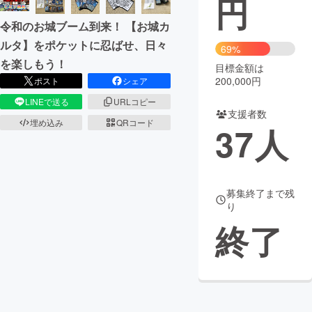
円
令和のお城ブーム到来！ 【お城カ
まちづくり・地域活性化
ルタ】をポケットに忍ばせ、日々
69%
を楽しもう！
目標金額は
CAMPFIRE for Social Good
CAMPFIRE Creation
200,000円
ポスト
シェア
CAMPFIREふるさと納税
machi-ya
コミュニティ
LINEで送る
URLコピー
支援者数
埋め込み
QRコード
37
人
募集終了まで残
り
終了