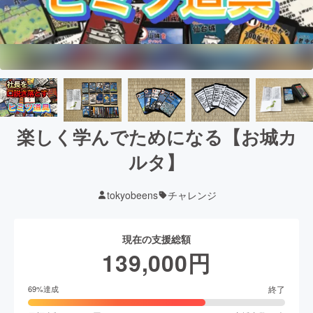
楽しく学んでためになる【お城カ
ルタ】
tokyobeens
チャレンジ
現在の支援総額
139,000
円
終了
69
%達成