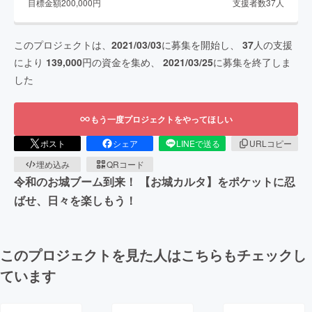
目標金額
200,000
円
支援者数
37
人
このプロジェクトは、
2021/03/03
に募集を開始し、
37
人の支援
により
139,000
円の資金を集め、
2021/03/25
に募集を終了しま
した
もう一度プロジェクトをやってほしい
ポスト
シェア
LINEで送る
URLコピー
埋め込み
QRコード
令和のお城ブーム到来！ 【お城カルタ】をポケットに忍
ばせ、日々を楽しもう！
このプロジェクトを見た人はこちらもチェックし
ています