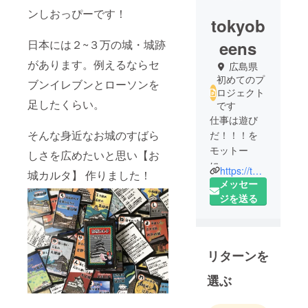
ンしおっぴーです！
tokyob
日本には２~３万の城・城跡
eens
があります。例えるならセ
広島県
初めてのプ
ブンイレブンとローソンを
ロジェクト
足したくらい。
です
仕事は遊び
そんな身近なお城のすばら
だ！！！を
モットー
しさを広めたいと思い【お
に、
https://tokyobeens.com/
城カルタ】 作りました！
楽しいこと
メッセー
に全力投
ジを送る
球！！！
城カルタが
リターンを
広まる事を
楽しみに
選ぶ
日々過ごし
てます