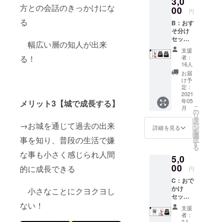
3,0
方との会話のきっかけにな
次第お
00
円
送りい
る
B：おす
たしま
そ分け
す。 ＊
セット
送料
幅広い層の知人が出来
【3,000
込、国
支援
円】
内にお
者：
る！
①【お
住いの
16人
城カル
方に限
お届
タ】
ります
け予
（限定
＊ナン
定：
ナンバ
2021
バリン
年05
リング
メリット3【城で成長する】
グはリ
こ
月
入）ｘ2
ターン
の
リ
個
登録順
タ
ー
→お城を通じて過去の出来
②【お
となり
ン
詳細を見る
を
城カル
ます
選
事を知り、普段の生活で嫌
択
タ】完
す
る
成記念
な事も小さく感じられ人間
5,0
カード
ｘ1枚
00
的に成長できる
円
上記①
C：おで
を2個に
かけ
加え
小さなことにクヨクヨし
セット
て、特
【5,000
ない！
別カー
支援
円】
ド「②
者：
①【お
城カル
2人