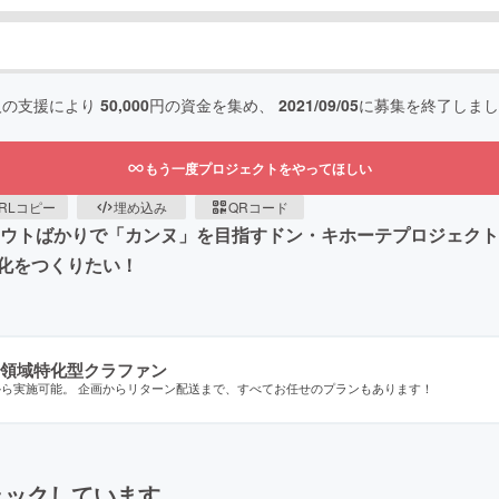
人の支援により
50,000
円の資金を集め、
2021/09/05
に募集を終了しまし
もう一度プロジェクトをやってほしい
RLコピー
埋め込み
QRコード
ロウトばかりで「カンヌ」を目指すドン・キホーテプロジェク
化をつくりたい！
領域特化型クラファン
から実施可能。 企画からリターン配送まで、すべてお任せのプランもあります！
ェックしています