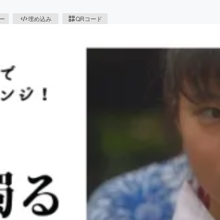
ピー
埋め込み
QRコード