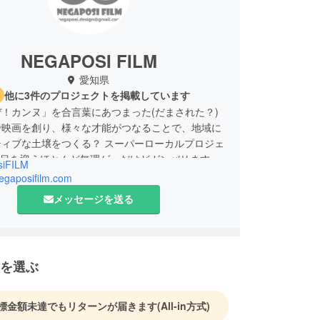
NEGAPOSI FILM
愛知県
他に3件のプロジェクトを掲載しています
！カンヌ」を合言葉にあつまった(だまされた？)
で映画を創り、様々な才能がつなることで、地域に
ティブな土壌をつくる？ スーパーローカルプロジェ
年目を迎えほとんど無理ゲーだけどガンバリます！#
siFILM
古屋 #映画祭＃豊田＃愛知＃役者
negaposifilm.com
メッセージを送る
を選ぶ
標金額未達でもリターンが届きます
(All-in方式)