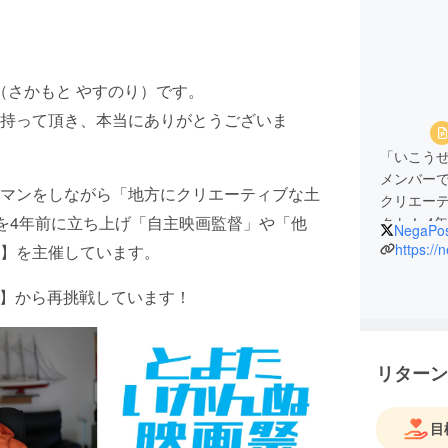
（さかもと やすのり）です。
持って頂き、本当にありがとうございま
「いこうぜ
メンバー
マンをしながら「地方にクリエーティブな土
クリエー
IM】を4年前に立ち上げ「自主映画監督」や「他
クト！ 4
NegaPo
映画 #名
https://
】を主催しています。
0】から再挑戦しています！
リターン
目