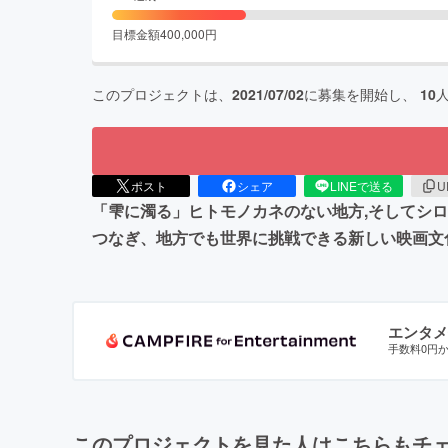
目標金額
400,000
円
このプロジェクトは、
2021/07/02
に募集を開始し、
10
ポスト
シェア
LINEで送る
U
「雫に濁る」ヒトモノカネのない地方,そしてシ
つなぎ、地方でも世界に挑戦できる新しい映画文
エンタメ
手数料0円
このプロジェクトを見た人はこちらもチ