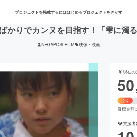
プロジェクトを掲載するには
はじめる
プロジェクトをさがす
ばかりでカンヌを目指す！「雫に濁
NEGAPOSI FILM
映像・映画
注目のリターン
注目の新着プロジェクト
募集終了が近いプロジェクト
も
現在の
音楽
舞台・パフォーマンス
50
ゲーム・サービス開発
フード・飲食店
12%
書籍・雑誌出版
アニメ・漫画
目標金額は4
支援者
チャレンジ
ビューティー・ヘルスケ
10