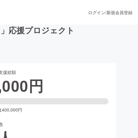
ログイン
/
新規会員登録
る」応援プロジェクト
うすぐ公開されます
支援総額
プロダクト
,000
円
ファッション
スポーツ
00,000円
数
ア
ソーシャルグッド
人