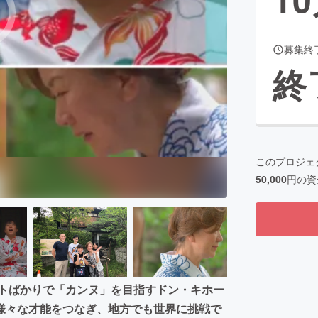
募集終
CAMPFIRE for Social Good
CAMPFIRE Creation
終
CAMPFIREふるさと納税
machi-ya
コミュニティ
このプロジェ
50,000
円の資
ウトばかりで「カンヌ」を目指すドン・キホー
様々な才能をつなぎ、地方でも世界に挑戦で