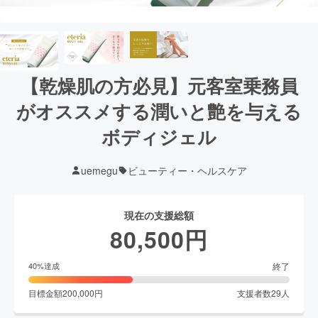
【乾燥肌の方必見】元客室乗務員
がオススメする潤いと艶を与える
ボディジェル
uemegu
ビューティー・ヘルスケア
現在の支援総額
80,500
円
終了
40
%達成
目標金額
200,000
円
支援者数
29
人