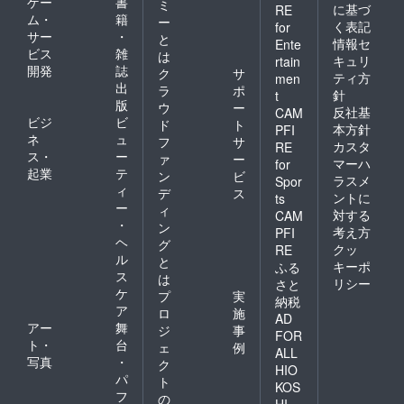
ゲー
書
ミ
に基づ
RE
ム・
籍
ー
く表記
for
サー
・
と
情報セ
Ente
ビス
雑
は
キュリ
rtain
開発
誌
ク
サ
ティ方
men
出
ラ
ポ
針
t
版
ウ
ー
反社基
CAM
ビジ
ビ
ド
ト
本方針
PFI
ネ
ュ
フ
サ
カスタ
RE
ス・
ー
ァ
ー
マーハ
for
起業
テ
ン
ビ
ラスメ
Spor
ィ
デ
ス
ントに
ts
ー
ィ
対する
CAM
・
ン
考え方
PFI
ヘ
グ
クッ
RE
ル
と
キーポ
ふる
ス
は
リシー
さと
ケ
プ
実
納税
ア
ロ
施
AD
アー
舞
ジ
事
FOR
ト・
台
ェ
例
ALL
写真
・
ク
HIO
パ
ト
KOS
フ
の
HI