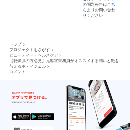
の問題報告は
こち
ら
よりお問い合わ
せください
トップ
>
プロジェクトをさがす
>
ビューティー・ヘルスケア
>
【乾燥肌の方必見】元客室乗務員がオススメする潤いと艶を
与えるボディジェル
>
コメント