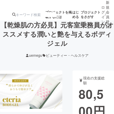
新
ロ
規
グ
会
プロジェクトを掲
はじ
プロジェクト
/
載するには
める
をさがす
イ
員
ン
登
【乾燥肌の方必見】元客室乗務員がオ
録
ススメする潤いと艶を与えるボディ
ジェル
人気のプロ
注目のリ
注目の新着プロ
募集終了が近いプ
もうすぐ公開
ジェクト
ターン
ジェクト
ロジェクト
されます
uemegu
ビューティー・ヘルスケア
アート・写真
音楽
現在の支援総
テクノロジー・ガジェット
ゲーム・サ
額
80,5
映像・映画
書籍・雑誌
00
円
ビジネス・起業
チャレンジ