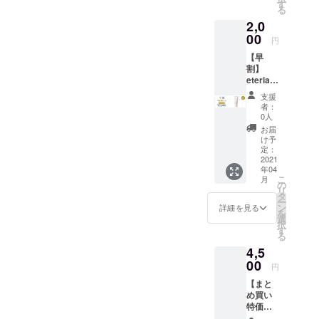
す
る
2,0
00
円
【早
割】
eteria（
エテリ
支援
ア）ボ
者：
ディー
0人
ジェル×
お届
１本 ※
け予
送料込
定：
み 一般
2021
年04
予定販
こ
月
売価格
の
リ
¥6,980
タ
ー
容量：
ン
詳細を見る
を
150g
選
択
す
る
4,5
00
円
【まと
め買い
特価】
eteria（