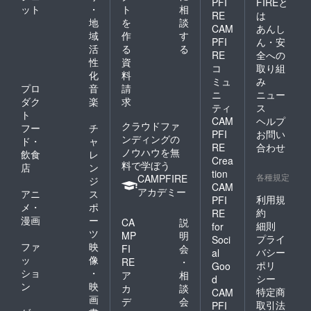
PFI
FIREと
ット
・
ト
相
RE
は
地
を
談
CAM
あんし
域
作
す
PFI
ん・安
活
る
る
RE
全への
性
資
コ
取り組
化
料
ミュ
み
プロ
音
請
ニ
ニュー
ダク
楽
求
ティ
ス
ト
CAM
ヘルプ
クラウドファ
フー
チ
PFI
お問い
ンディングの
ド・
ャ
RE
合わせ
ノウハウを無
飲食
レ
Crea
料で学ぼう
店
ン
tion
各種規定
CAMPFIRE
ジ
CAM
アカデミー
アニ
ス
利用規
PFI
メ・
ポ
約
RE
漫画
ー
CA
説
細則
for
ツ
MP
明
プライ
Soci
ファ
映
FI
会
バシー
al
ッ
像
RE
・
ポリ
Goo
ショ
・
ア
相
シー
d
ン
映
カ
談
特定商
CAM
画
デ
会
取引法
PFI