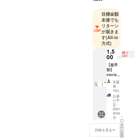
国産品」の
ボディジェ
目標金額
ルです。乾
未達でも
燥する この
リターン
季節にピッ
が届きま
タリの
す
(All-in
eteria（エテ
方式)
リア）ボ
1,5
残り
ディージェ
00
281
円
ルを自信を
【超早
持ってお届
割】
eteria（
けいたしま
エテリ
支援
す。
ア）ボ
者：
ディー
19人
ジェル×
お届
１本 ※
け予
送料込
定：
み 一般
2021
年04
予定販
こ
月
売価格
の
リ
¥6,980
タ
ー
容量：
ン
詳細を見る
を
150g
選
択