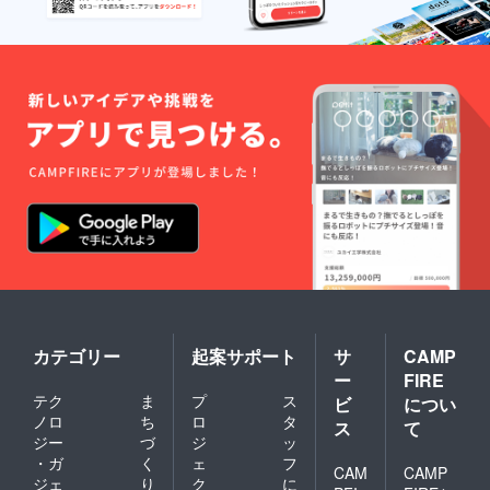
カテゴリー
起案サポート
サ
CAMP
ー
FIRE
テク
ま
プ
ス
ビ
につい
ノロ
ち
ロ
タ
ス
て
ジー
づ
ジ
ッ
・ガ
く
ェ
フ
CAM
CAMP
ジェ
り
ク
に