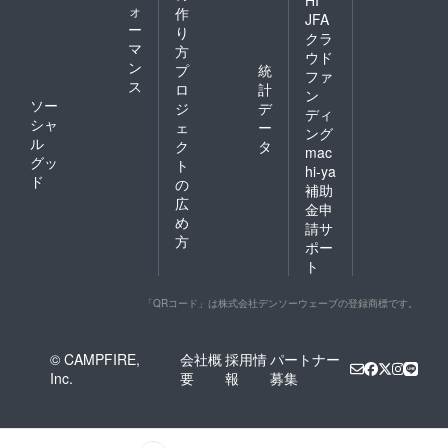
ォ
作
JFA
ー
り
クラ
マ
方
ウド
ン
プ
統
ファ
ス
ロ
計
ン
ソー
ジ
デ
ディ
シャ
ェ
ー
ング
ル
ク
タ
mac
グッ
ト
hi-ya
ド
の
補助
広
金申
め
請サ
方
ポー
ト
「QRコード」は株式会社デンソーウェーブの登録商標です。
© CAMPFIRE,
会社概
採用情
パートナー
Inc.
要
報
募集