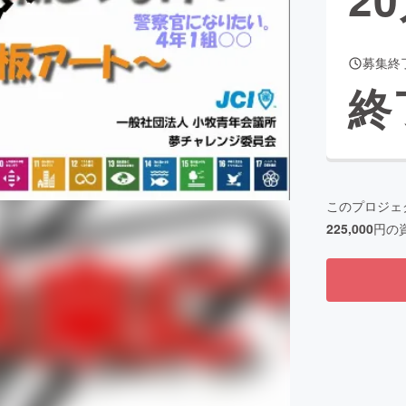
募集終
CAMPFIRE for Social Good
CAMPFIRE Creation
終
CAMPFIREふるさと納税
machi-ya
コミュニティ
このプロジェ
225,000
円の