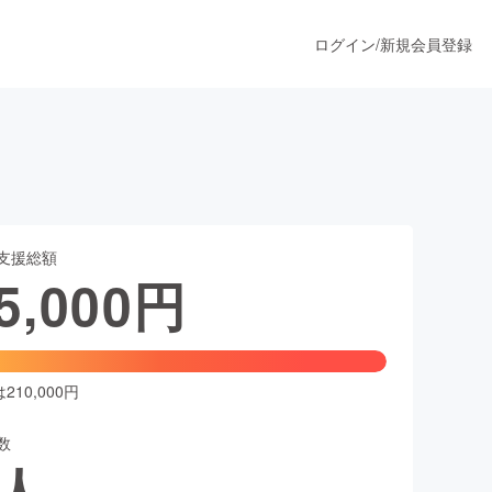
ログイン
/
新規会員登録
うすぐ公開されます
支援総額
プロダクト
5,000
円
ファッション
スポーツ
10,000円
数
ア
ソーシャルグッド
人