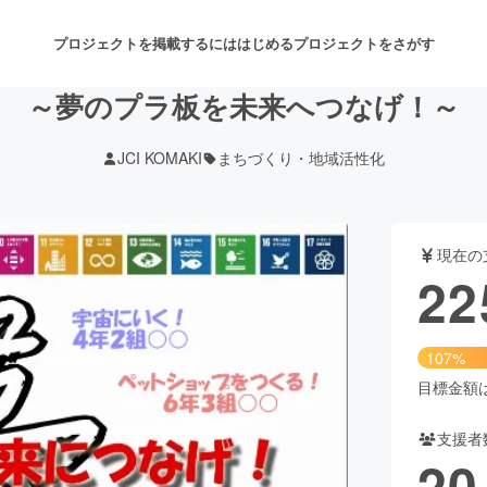
プロジェクトを掲載するには
はじめる
プロジェクトをさがす
～夢のプラ板を未来へつなげ！～
JCI KOMAKI
まちづくり・地域活性化
注目のリターン
注目の新着プロジェクト
募集終了が近いプロジェクト
も
現在の
音楽
舞台・パフォーマンス
22
ゲーム・サービス開発
フード・飲食店
107%
書籍・雑誌出版
アニメ・漫画
目標金額は2
支援者
チャレンジ
ビューティー・ヘルスケ
20