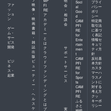
MP
明
プライ
Soci
ファ
映
FI
会
バシー
al
ッ
像
RE
・
ポリ
Goo
ショ
・
ア
相
シー
d
ン
映
カ
談
特定商
CAM
画
デ
会
取引法
PFI
ゲー
書
ミ
に基づ
RE
ム・
籍
ー
く表記
for
サー
・
と
情報セ
Ente
ビス
雑
は
キュリ
rtain
開発
誌
ク
サ
ティ方
men
出
ラ
ポ
針
t
版
ウ
ー
反社基
CAM
ビジ
ビ
ド
ト
本方針
PFI
ネ
ュ
フ
サ
カスタ
RE
ス・
ー
ァ
ー
マーハ
for
起業
テ
ン
ビ
ラスメ
Spor
ィ
デ
ス
ントに
ts
ー
ィ
対する
CAM
・
ン
考え方
PFI
ヘ
グ
クッ
RE
ル
と
キーポ
ふる
ス
は
リシー
さと
ケ
プ
実
納税