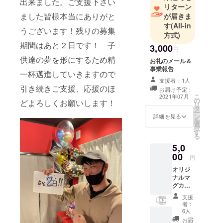
出来ました。ご支援下さい
リターン
ました皆様本当にありがと
が届きま
す
(All-in
うございます！残りの募集
方式)
期間はあと２日です！ 子
3,000
円
供達の夢を形にするため精
お礼のメール＆
事業報告
一杯邁進していきますので
支援者：1人
引き続きご支援、応援のほ
お届け予定：
こ
2021年07月
の
どよろしくお願いします！
リ
タ
ー
ン
詳細を見る
を
選
択
す
る
5,0
00
円
オリジ
ナルマ
グカッ
プ＆お
支援
礼の
者：
メール
6人
＆事業
お届