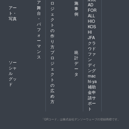
ア
ロ
施
AD
アー
舞
ジ
事
FOR
ト・
台
ェ
例
ALL
写真
・
ク
HIO
パ
ト
KOS
フ
の
HI
ォ
作
JFA
ー
り
クラ
マ
方
ウド
ン
プ
統
ファ
ス
ロ
計
ン
ソー
ジ
デ
ディ
シャ
ェ
ー
ング
ル
ク
タ
mac
グッ
ト
hi-ya
ド
の
補助
広
金申
め
請サ
方
ポー
ト
「QRコード」は株式会社デンソーウェーブの登録商標です。