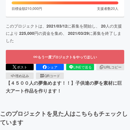
目標金額
210,000
円
支援者数
20
人
このプロジェクトは、
2021/03/12
に募集を開始し、
20
人の支援
により
225,000
円の資金を集め、
2021/03/29
に募集を終了しま
した
もう一度プロジェクトをやってほしい
ポスト
シェア
LINEで送る
URLコピー
埋め込み
QRコード
【４５００人の夢集めます！！】子供達の夢を素材に巨
大アート作品を作ります！
このプロジェクトを見た人はこちらもチェックし
ています