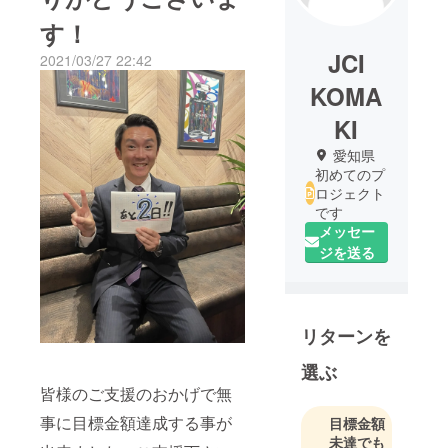
す！
JCI
2021/03/27 22:42
KOMA
KI
愛知県
初めてのプ
ロジェクト
です
メッセー
ジを送る
リターンを
選ぶ
皆様のご支援のおかげで無
事に目標金額達成する事が
目標金額
未達でも