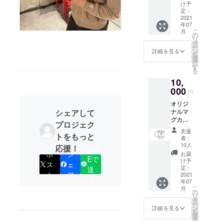
報告
け予
定：
2021
年07
こ
月
の
リ
タ
ー
ン
詳細を見る
を
選
択
す
る
10,
000
円
オリジ
ナルマ
シェアして
グカッ
プロジェク
プ２個
支援
＆お礼
トをもっと
者：
のメー
10人
応援！
LIN
ル＆事
ポ
シ
お届
Eで
業報告
け予
ス
ェ
定：
送
ト
ア
2021
る
年07
こ
月
の
リ
タ
ー
ン
詳細を見る
を
選
択