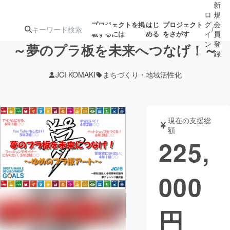
新
ロ
規
グ
会
プロジェクトを掲
はじ
プロジェクト
/
載するには
める
をさがす
イ
員
ン
登
～夢のプラ板を未来へつなげ！～
録
JCI KOMAKI
まちづくり・地域活性化
人気のプロ
注目のリ
注目の新着プロ
募集終了が近いプ
もうすぐ公開
ジェクト
ターン
ジェクト
ロジェクト
されます
現在の支援総
額
アート・写真
音楽
225,
テクノロジー・ガジェット
ゲーム・サ
000
映像・映画
書籍・雑誌
円
ビジネス・起業
チャレンジ