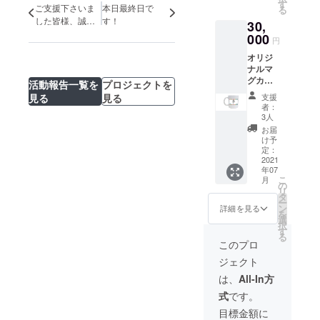
す
ご支援下さいま
本日最終日で
る
した皆様、誠に
す！
30,
ありがとうござ
000
円
います！！
オリジ
ナルマ
グカッ
活動報告一覧を
プロジェクトを
プ6個お
見る
見る
支援
礼の
者：
メール
3人
＆事業
お届
報告
け予
定：
2021
年07
こ
月
の
リ
タ
ー
ン
詳細を見る
を
選
択
す
る
このプロ
ジェクト
は、
All-In方
式
です。
目標金額に