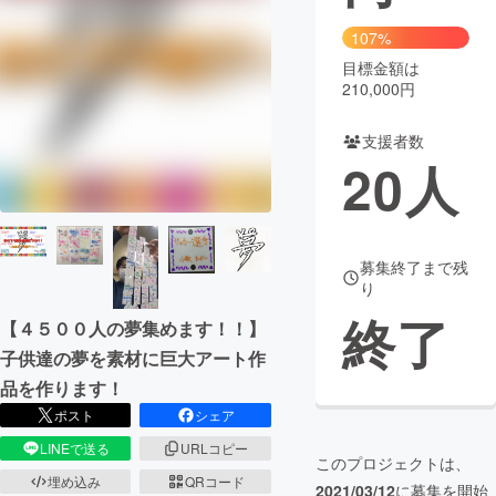
107%
まちづくり・地域活性化
目標金額は
210,000円
CAMPFIRE for Social Good
CAMPFIRE Creation
支援者数
CAMPFIREふるさと納税
machi-ya
コミュニティ
20
人
募集終了まで残
り
終了
【４５００人の夢集めます！！】
子供達の夢を素材に巨大アート作
品を作ります！
ポスト
シェア
LINEで送る
URLコピー
このプロジェクトは、
埋め込み
QRコード
2021/03/12
に募集を開始