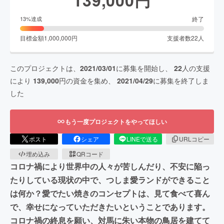
終了
13
%達成
目標金額
1,000,000
円
支援者数
22
人
このプロジェクトは、
2021/03/01
に募集を開始し、
22
人の支援
により
139,000
円の資金を集め、
2021/04/29
に募集を終了しま
した
もう一度プロジェクトをやってほしい
ポスト
シェア
LINEで送る
URLコピー
埋め込み
QRコード
コロナ禍により世界中の人々が苦しんだり、不安に陥っ
たりしている現状の中で、つしま愛ランドができること
は何か？愛でたい焼きのコンセプトは、見て食べて喜ん
で、幸せになっていただきたいということであります。
コロナ禍の終息を願い、対馬に朱い本物の鳥居を建てて