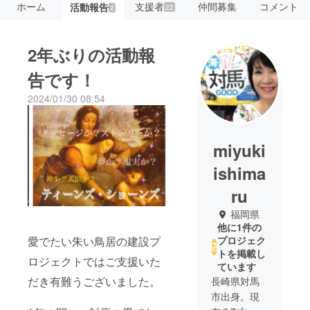
ホーム
支援者
仲間募集
コメント
活動報告
22
2
2年ぶりの活動報
告です！
2024/01/30 08:54
miyuki
ishima
ru
福岡県
他に1件の
愛でたい朱い鳥居の建設プ
プロジェク
トを掲載し
ロジェクトではご支援いた
ています
だき有難うございました。
長崎県対馬
市出身。現