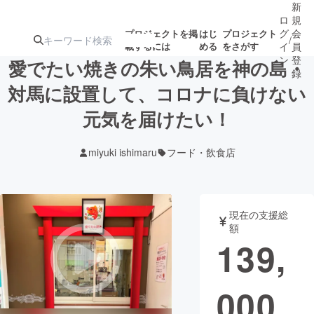
新
ロ
規
グ
会
プロジェクトを掲
はじ
プロジェクト
/
載するには
める
をさがす
イ
員
ン
登
愛でたい焼きの朱い鳥居を神の島・
録
対馬に設置して、コロナに負けない
元気を届けたい！
人気のプロ
注目のリ
注目の新着プロ
募集終了が近いプ
もうすぐ公開
ジェクト
ターン
ジェクト
ロジェクト
されます
miyuki ishimaru
フード・飲食店
アート・写真
音楽
現在の支援総
テクノロジー・ガジェット
ゲーム・サ
額
139,
映像・映画
書籍・雑誌
000
ビジネス・起業
チャレンジ