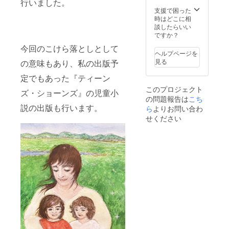
リーベ
行いました。
小(320
リー ・
ｇ)】×2
支援で困った
ストロ
袋 【対
時はどこに相
ベリー
馬の一
談したらいい
・アッ
夜干し
ですか？
プルた
（アジ
今回のこけら落としとして
い ・
の開
ヘルプページを
チョコ
き）】
見る
の意味もあり、私の出版予
浪漫 ・
×1袋(２
ヤーコ
～３匹
定でもあった『ティーン
ンたい
入り)
このプロジェクト
・カス
ズ・ショーンズ』の児童小
【対馬
の問題報告は
こち
タード
の一夜
説の出版も行います。
なっつ
ら
よりお問い合わ
干し
（通販
（カマ
せください
だけで
スの開
販売
き）】
中） ・
×1袋(２
チョコ
匹入り)
なっつ
【手書
（非売
きのお
品） ◎
礼と報
みどり
告の手
系 ・黒
紙】 感
あん ・
謝の心
白あん
を込め
・芋あ
て一人
ん ・カ
一人の