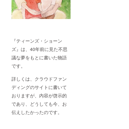
スター
支援者
ド ・
にお礼
ヤーコ
状とプ
ンたい
ロジェ
【上対
クトの
馬名物
報告を
とん
お送り
ちゃん
致しま
小(320
す。
『ティーンズ・ショーン
ｇ)】×2
袋 【対
ズ』は、40年前に見た不思
馬の一
夜干し
議な夢をもとに書いた物語
（アジ
の開
です。
き）】
×1袋(２
詳しくは、クラウドファン
～３匹
入り)
ディングのサイトに書いて
【対馬
の一夜
おりますが、内容が啓示的
干し
（カマ
であり、どうしても今、お
スの開
き）】
伝えしたかったのです。
×1袋(２
匹入り)
【銘