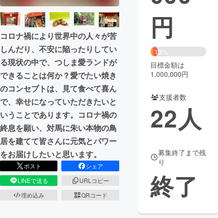
円
まちづくり・地域活性化
コロナ禍により世界中の人々が苦
しんだり、不安に陥ったりしてい
CAMPFIRE for Social Good
CAMPFIRE Creation
13%
る現状の中で、つしま愛ランドが
CAMPFIREふるさと納税
machi-ya
コミュニティ
目標金額は
1,000,000円
できることは何か？愛でたい焼き
のコンセプトは、見て食べて喜ん
支援者数
で、幸せになっていただきたいと
22
人
いうことであります。コロナ禍の
終息を願い、対馬に朱い本物の鳥
居を建てて皆さんに元気とパワー
募集終了まで残
をお届けしたいと思います。
り
ポスト
シェア
終了
LINEで送る
URLコピー
埋め込み
QRコード