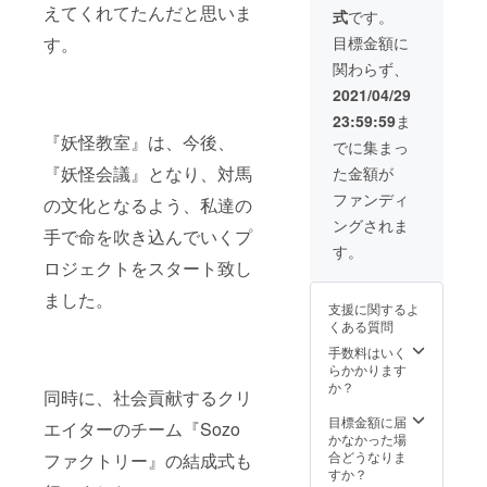
（非売
かはお
礼状と
えてくれてたんだと思いま
式
です。
品） ◎
楽しみ
プロ
おかず
です）]
ジェク
す。
目標金額に
系 ・ハ
【人気
トの報
関わらず、
ンバー
のおや
告をお
グたい
つ＆デ
送り致
2021/04/29
・マヨ
ザート
しま
23:59:59
ま
コーン
セッ
す。
『妖怪教室』は、今後、
たい ・
ト】×1
でに集まっ
カリー
セット
『妖怪会議』となり、対馬
た金額が
the鯛 ・
《商品
ジャガ
内容》
ファンディ
の文化となるよう、私達の
めんた
◎ハン
ングされま
い ・
バーグ
手で命を吹き込んでいくプ
じゃが
たい ◎
す。
タコた
マヨ
ロジェクトをスタート致し
い ・対
コーン
ました。
馬海鮮
たい ◎
支援に関するよ
イカタ
チョコ
くある質問
コカ
浪漫 ◎
レー ◎
アップ
手数料はいく
クリー
ルたい
らかかります
ム系 ・
◎トロ
か？
同時に、社会貢献するクリ
カス
ピカル
タード
【上対
目標金額に届
エイターのチーム『Sozo
・トロ
馬名物
かなかった場
ピカル
とん
合どうなりま
ファクトリー』の結成式も
・ベ
ちゃん
すか？