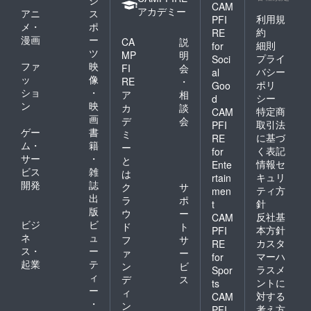
ジ
CAM
アカデミー
アニ
ス
利用規
PFI
メ・
ポ
約
RE
漫画
ー
CA
説
細則
for
ツ
MP
明
プライ
Soci
ファ
映
FI
会
バシー
al
ッ
像
RE
・
ポリ
Goo
ショ
・
ア
相
シー
d
ン
映
カ
談
特定商
CAM
画
デ
会
取引法
PFI
ゲー
書
ミ
に基づ
RE
ム・
籍
ー
く表記
for
サー
・
と
情報セ
Ente
ビス
雑
は
キュリ
rtain
開発
誌
ク
サ
ティ方
men
出
ラ
ポ
針
t
版
ウ
ー
反社基
CAM
ビジ
ビ
ド
ト
本方針
PFI
ネ
ュ
フ
サ
カスタ
RE
ス・
ー
ァ
ー
マーハ
for
起業
テ
ン
ビ
ラスメ
Spor
ィ
デ
ス
ントに
ts
ー
ィ
対する
CAM
・
ン
考え方
PFI