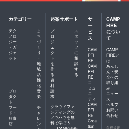
カテゴリー
起案サポート
サ
CAMP
ー
FIRE
テク
ま
プ
ス
ビ
につい
ノロ
ち
ロ
タ
ス
て
ジー
づ
ジ
ッ
・ガ
く
ェ
フ
CAM
CAMP
ジェ
り
ク
に
PFI
FIREと
ット
・
ト
相
RE
は
地
を
談
CAM
あんし
域
作
す
PFI
ん・安
活
る
る
RE
全への
性
資
コ
取り組
化
料
ミュ
み
プロ
音
請
ニ
ニュー
ダク
楽
求
ティ
ス
ト
CAM
ヘルプ
クラウドファ
フー
チ
PFI
お問い
ンディングの
ド・
ャ
RE
合わせ
ノウハウを無
飲食
レ
Crea
料で学ぼう
店
ン
tion
各種規定
CAMPFIRE