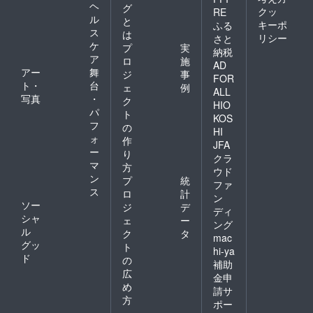
ヘ
グ
クッ
RE
ル
と
キーポ
ふる
ス
は
リシー
さと
ケ
プ
実
納税
ア
ロ
施
AD
アー
舞
ジ
事
FOR
ト・
台
ェ
例
ALL
写真
・
ク
HIO
パ
ト
KOS
フ
の
HI
ォ
作
JFA
ー
り
クラ
マ
方
ウド
ン
プ
統
ファ
ス
ロ
計
ン
ソー
ジ
デ
ディ
シャ
ェ
ー
ング
ル
ク
タ
mac
グッ
ト
hi-ya
ド
の
補助
広
金申
め
請サ
方
ポー