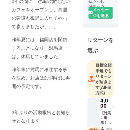
2年の間に、対馬の愛でたい
在５7才。
対馬の高校
カフェをオープンし、鳥居
メッセー
を卒業後、
ジを送る
の建設も視野に入れてやっ
様々な職業
て参りましたが、、、
を経て、
福岡県福岡
昨年夏には、福岡店を閉鎖
リターンを
市で２０１
９年１月つ
することになり、対馬店
選ぶ
しま愛ラン
は、休店していました。
ドをオープ
ン。
目標金額
昨年末に対馬に移住する事
未達でも
対馬の情報
リターン
を決め、お店は2月半ばに再
発信の拠点
が届きま
になるべく
開の予定です。
す
(All-in
様々なこと
方式)
を試みてい
4,0
る。
00
円
2年ぶりの活動報告とお知ら
【対馬
に鳥
せとなります。
居！応
援セッ
支援