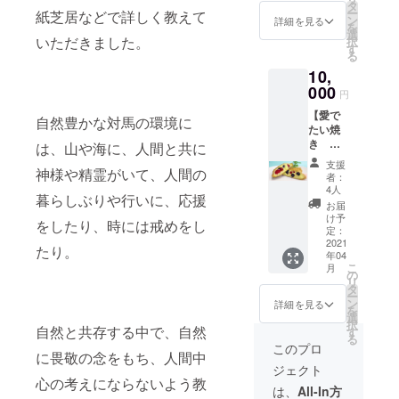
ズ全種
めんた
タ
ー
紙芝居などで詳しく教えて
類 (黒あ
い ◎ス
ン
詳細を見る
を
ん・白
ウィー
選
いただきました。
択
あん・
ツ系た
す
る
芋あ
い焼き
10,
ん・カ
から一
スター
000
品 （何
円
ド・
が入る
【愛で
ヤーコ
かはお
自然豊かな対馬の環境に
たい焼
ン) ◎
楽しみ
き 全
じゃが
は、山や海に、人間と共に
です）
種全商
タコた
【上対
支援
神様や精霊がいて、人間の
品セッ
い ◎対
馬名物
者：
ト(25
馬海鮮
とん
4人
暮らしぶりや行いに、応援
個)】×1
イカタ
ちゃん
お届
セット
コカ
小(320
け予
をしたり、時には戒めをし
《商品
レー ◎
定：
ｇ)】1
内容》
2021
白玉あ
袋 【手
たり。
年04
◎あん
んこ ◎
書きの
こ
月
こ系 ・
ジャガ
の
お礼と
リ
黒あん
めんた
タ
報告の
ー
・白あ
い ◎ス
ン
手紙】
詳細を見る
を
ん ・芋
ウィー
選
感謝の
択
あん ・
自然と共存する中で、自然
ツ系た
す
心を込
る
白玉あ
い焼き
めて一
このプロ
に畏敬の念をもち、人間中
んこ ・
から一
人一人
ジェクト
いちご
品 （何
の支援
心の考えにならないよう教
大福
が入る
者にお
は、
All-In方