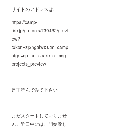
品・対
馬の一
サイトのアドレスは、
夜干し
（い
か）】
https://camp-
×1袋（1
枚入
fire.jp/projects/730482/previ
り）
【手書
ew?
きのお
token=zj3ngalw&utm_camp
礼と報
告の手
aign=cp_po_share_c_msg_
紙】 感
謝の心
projects_preview
を込め
て一人
一人の
支援者
にお礼
状とプ
是非読んでみて下さい。
ロジェ
クトの
報告を
お送り
致しま
まだスタートしておりませ
す
ん。近日中には、開始致し