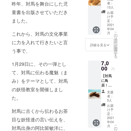
ト】1
昨年、対馬を舞台にした児
者：
セット
13人
《商品
童書を出版させていただき
お届
内容》
け予
ました。
◎みど
定：
りのた
2021
年04
い焼き
こ
これから、対馬の文化事業
月
シリー
の
リ
ズ全種
タ
に力を入れて行きたいと言
ー
類 (黒あ
ン
詳細を見る
を
ん・白
選
う事で、
択
あん・
す
る
芋あ
7,0
ん・カ
1月29日に、その一弾とし
スター
00
円
て、対馬に伝わる魔魅（ま
ド・
【対馬
ヤーコ
み）をテーマとして、対馬
に鳥
ン) ◎
居！応
じゃが
の妖怪教室を開催しまし
援セッ
タコた
支援
ト】×1
い ◎対
者：
た。
セット
馬海鮮
5人
《商品
イカタ
お届
内容》
コカ
け予
対馬に古くから伝わるお茶
◎みど
レー ◎
定：
りのた
2021
白玉あ
目な妖怪達の言い伝えを、
年04
い焼き
んこ ◎
こ
月
対馬出身の阿比留敏洋に、
シリー
ジャガ
の
リ