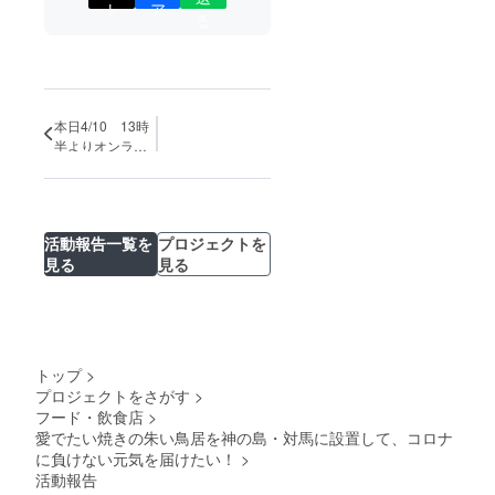
ト
ア
る
本日4/10 13時
半よりオンライ
ン食品展に参加
します・
活動報告一覧を
プロジェクトを
見る
見る
トップ
>
プロジェクトをさがす
>
フード・飲食店
>
愛でたい焼きの朱い鳥居を神の島・対馬に設置して、コロナ
に負けない元気を届けたい！
>
活動報告