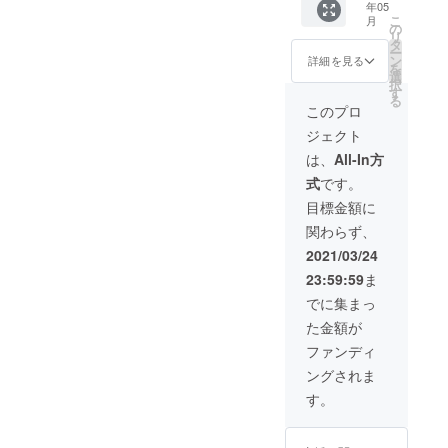
年05
券はテ
こ
月
イクア
の
リ
ウト、
タ
ー
イート
ン
詳細を見る
を
インど
選
択
ちらで
す
る
もご利
このプロ
用いた
ジェクト
だけま
す。有
は、
All-In方
効期限
式
です。
はお送
りした
目標金額に
日から1
関わらず、
年間と
させて
2021/03/24
いただ
23:59:59
ま
きま
す。
でに集まっ
た金額が
ファンディ
ングされま
す。