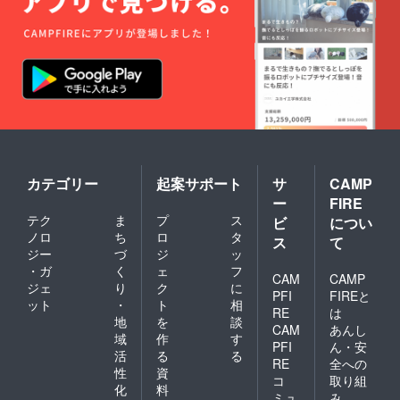
カテゴリー
起案サポート
サ
CAMP
ー
FIRE
テク
ま
プ
ス
ビ
につい
ノロ
ち
ロ
タ
ス
て
ジー
づ
ジ
ッ
・ガ
く
ェ
フ
CAM
CAMP
ジェ
り
ク
に
PFI
FIREと
ット
・
ト
相
RE
は
地
を
談
CAM
あんし
域
作
す
PFI
ん・安
活
る
る
RE
全への
性
資
コ
取り組
化
料
ミュ
み