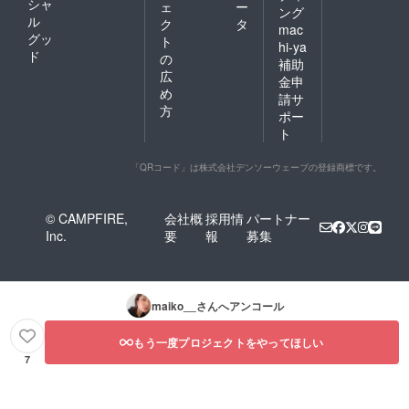
シャ
ェ
ー
ング
ル
ク
タ
mac
グッ
ト
hi-ya
ド
の
補助
広
金申
め
請サ
方
ポー
ト
「QRコード」は株式会社デンソーウェーブの登録商標です。
© CAMPFIRE,
会社概
採用情
パートナー
Inc.
要
報
募集
maiko__
さんへアンコール
もう一度プロジェクトをやってほしい
7