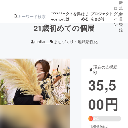
新
ロ
規
グ
会
プロジェクトを掲
はじ
プロジェクト
/
載するには
める
をさがす
イ
員
ン
登
21歳初めての個展
録
maiko__
まちづくり・地域活性化
人気のプロ
注目のリ
注目の新着プロ
募集終了が近いプ
もうすぐ公開
ジェクト
ターン
ジェクト
ロジェクト
されます
現在の支援総
額
アート・写真
音楽
35,5
テクノロジー・ガジェット
ゲーム・サ
00
円
映像・映画
書籍・雑誌
14%
ビジネス・起業
チャレンジ
目標金額は