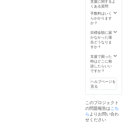
支援に関するよ
くある質問
手数料はいく
らかかります
か？
目標金額に届
かなかった場
合どうなりま
すか？
支援で困った
時はどこに相
談したらいい
ですか？
ヘルプページを
見る
このプロジェクト
の問題報告は
こち
ら
よりお問い合わ
せください