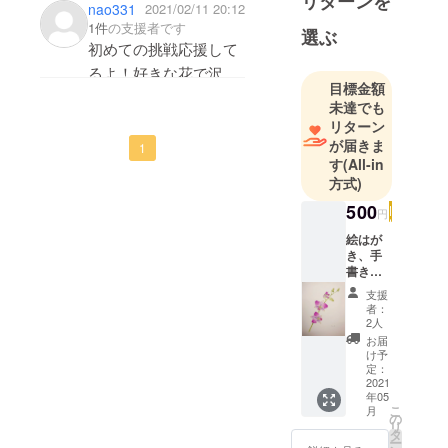
リターンを
nao331
2021/02/11 20:12
素敵な個展にしてくだ
1件
の支援者です
選ぶ
さいね✨
初めての挑戦応援して
るよ！好きな花で沢山
目標金額
の人を笑顔にしてあげ
未達でも
てね！応援してます！
リターン
が届きま
1
す
(All-in
方式)
500
円
絵はが
き、手
書き
メッ
支援
セージ
者：
2人
お届
け予
定：
2021
年05
こ
月
の
リ
タ
ー