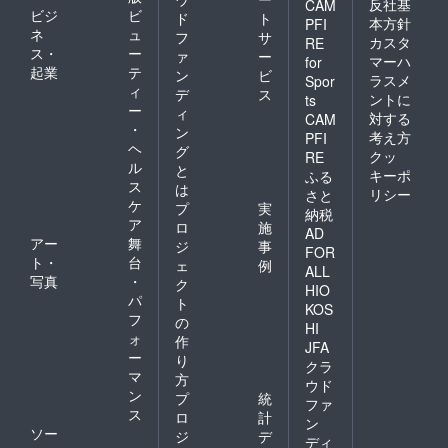
反社基
CAM
ビジ
ビ
ド
ト
本方針
PFI
ネ
ュ
フ
サ
カスタ
RE
ス・
ー
ァ
ー
マーハ
for
起業
テ
ン
ビ
ラスメ
Spor
ィ
デ
ス
ントに
ts
ー
ィ
対する
CAM
・
ン
考え方
PFI
ヘ
グ
クッ
RE
ル
と
キーポ
ふる
ス
は
リシー
さと
ケ
プ
実
納税
ア
ロ
施
AD
アー
舞
ジ
事
FOR
ト・
台
ェ
例
ALL
写真
・
ク
HIO
パ
ト
KOS
フ
の
HI
ォ
作
JFA
ー
り
クラ
マ
方
ウド
ン
プ
統
ファ
ス
ロ
計
ン
ソー
ジ
デ
ディ