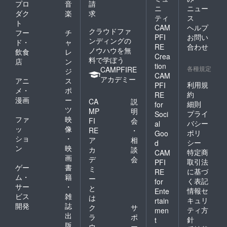
プロ
音
請
ニ
ニュー
ダク
楽
求
ティ
ス
ト
CAM
ヘルプ
クラウドファ
フー
チ
PFI
お問い
ンディングの
ド・
ャ
RE
合わせ
ノウハウを無
飲食
レ
Crea
料で学ぼう
店
ン
tion
各種規定
CAMPFIRE
ジ
CAM
アカデミー
アニ
ス
利用規
PFI
メ・
ポ
約
RE
漫画
ー
CA
説
細則
for
ツ
MP
明
プライ
Soci
ファ
映
FI
会
バシー
al
ッ
像
RE
・
ポリ
Goo
ショ
・
ア
相
シー
d
ン
映
カ
談
特定商
CAM
画
デ
会
取引法
PFI
ゲー
書
ミ
に基づ
RE
ム・
籍
ー
く表記
for
サー
・
と
情報セ
Ente
ビス
雑
は
キュリ
rtain
開発
誌
ク
サ
ティ方
men
出
ラ
ポ
針
t
版
ウ
ー