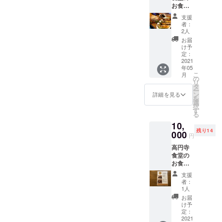
お食事
券500円
支援
分
者：
券！、
2人
手書き
お届
のお手
け予
紙 ※
定：
イート
2021
年05
イン、
こ
月
テイク
の
リ
アウト
タ
ー
全てで
ン
詳細を見る
を
ご利用
選
択
いただ
す
る
けま
10,
す。 有
残り14
効期限
000
円
はお送
高円寺
りした
食堂の
日から1
お食事
年間と
券1000
させて
支援
円分、
いただ
者：
ミニ花
きま
1人
束、手
す。
お届
書きお
け予
手紙 ※
定：
お食事
2021