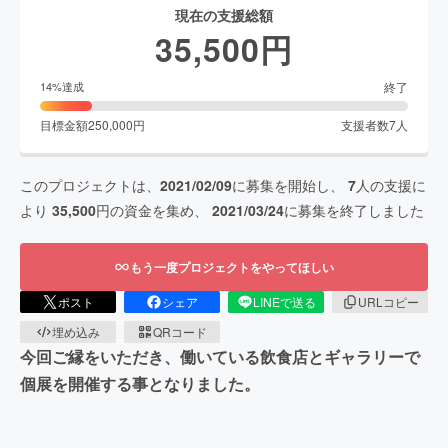
現在の支援総額
35,500
円
終了
14
%達成
目標金額
250,000
円
支援者数
7
人
このプロジェクトは、
2021/02/09
に募集を開始し、
7
人の支援に
より
35,500
円の資金を集め、
2021/03/24
に募集を終了しました
もう一度プロジェクトをやってほしい
ポスト
シェア
LINEで送る
URLコピー
埋め込み
QRコード
今回ご縁をいただき、働いている飲食店とギャラリーで
個展を開催する事となりました。