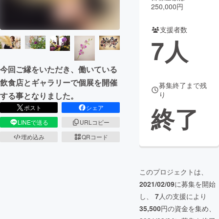
250,000円
まちづくり・地域活性化
支援者数
7
人
CAMPFIRE for Social Good
CAMPFIRE Creation
CAMPFIREふるさと納税
machi-ya
コミュニティ
今回ご縁をいただき、働いている
飲食店とギャラリーで個展を開催
募集終了まで残
り
する事となりました。
終了
ポスト
シェア
LINEで送る
URLコピー
埋め込み
QRコード
このプロジェクトは、
2021/02/09
に募集を開始
し、
7
人の支援により
35,500
円の資金を集め、