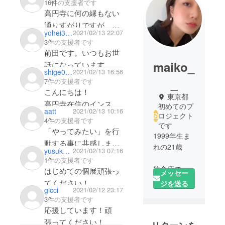
16件
の支援者です
高円寺に何の縁もない
通りすがりですが、が
yohei3 maeda
2021/02/13 22:07
んばっている若いアー
3件
の支援者です
ティストさんを応援し
前田です。いつもお世
たいと思って支援しま
maiko_
話になっています。応
shige0327
2021/02/13 16:56
した(^^)地方在住で個
援してます、頑張って
_
7件
の支援者です
展は見に行けないので
くださいね。お客だけ
こんにちは！
東京都
すが、活動報告のお写
ど、俺達がついてる
高円寺在住のインスタ
初めてのプ
真を楽しみにしていま
aatt
2021/02/13 10:16
よ！
グラマー・シゲタツヨ
ロジェクト
4件
の支援者です
す。
です
シといいます。
「やってみたい」を行
1999年生ま
@tsuyoshi_shigeta
動する事に共感しまし
れの21歳
yusuketakoyakl
2021/02/13 07:16
素敵な試みですね、さ
た！個展を見に行きた
1件
の支援者です
さやかながら支援させ
いですし、高円寺食堂
飲食店で働
はじめての個展頑張っ
メッセー
て頂きます。
の食事に元気もらって
いていま
てください！
ジを送る
同じ高円寺民同士、頑
gicci
2021/02/12 23:17
す。
ます。ありがとうござ
ウーバーで出会ったご
3件
の支援者です
張りましょう。
います。
縁なのでウーバー仲間
応援しています！頑
みんな応援するので、
張ってください！