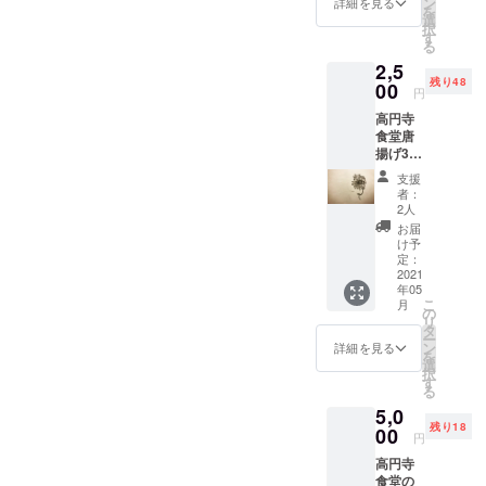
ン
詳細を見る
を
選
択
す
る
2,5
残り48
00
円
高円寺
食堂唐
揚げ3個
交換
支援
券！、
者：
手書き
2人
メッ
お届
セージ
け予
※唐揚げ
定：
の引き
2021
年05
換えの
こ
月
有効期
の
リ
間はお
タ
ー
送りし
ン
詳細を見る
を
た日か
選
択
ら1年間
す
る
とさせ
5,0
ていた
残り18
だきま
00
円
す。
高円寺
食堂の