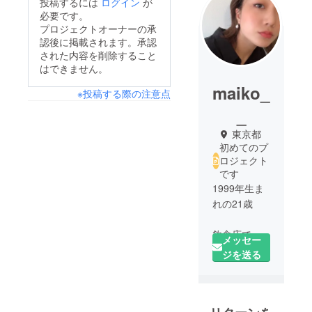
投稿するには
ログイン
が
必要です。
プロジェクトオーナーの承
認後に掲載されます。承認
された内容を削除すること
はできません。
maiko_
※投稿する際の注意点
_
東京都
初めてのプ
ロジェクト
です
1999年生ま
れの21歳
飲食店で働
メッセー
いていま
ジを送る
す。