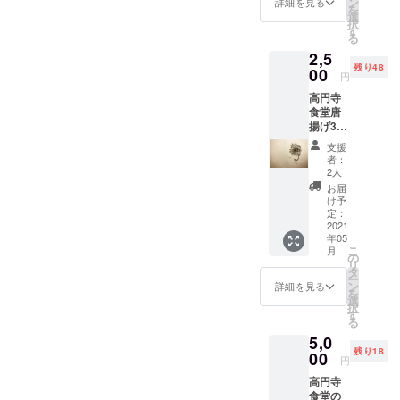
ン
詳細を見る
を
選
択
す
る
2,5
残り48
00
円
高円寺
食堂唐
揚げ3個
交換
支援
券！、
者：
手書き
2人
メッ
お届
セージ
け予
※唐揚げ
定：
の引き
2021
年05
換えの
こ
月
有効期
の
リ
間はお
タ
ー
送りし
ン
詳細を見る
を
た日か
選
択
ら1年間
す
る
とさせ
5,0
ていた
残り18
だきま
00
円
す。
高円寺
食堂の