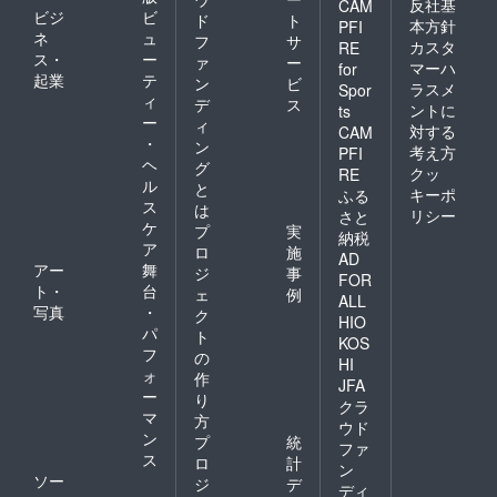
反社基
CAM
ビジ
ビ
ド
ト
本方針
PFI
ネ
ュ
フ
サ
カスタ
RE
ス・
ー
ァ
ー
マーハ
for
起業
テ
ン
ビ
ラスメ
Spor
ィ
デ
ス
ントに
ts
ー
ィ
対する
CAM
・
ン
考え方
PFI
ヘ
グ
クッ
RE
ル
と
キーポ
ふる
ス
は
リシー
さと
ケ
プ
実
納税
ア
ロ
施
AD
アー
舞
ジ
事
FOR
ト・
台
ェ
例
ALL
写真
・
ク
HIO
パ
ト
KOS
フ
の
HI
ォ
作
JFA
ー
り
クラ
マ
方
ウド
ン
プ
統
ファ
ス
ロ
計
ン
ソー
ジ
デ
ディ