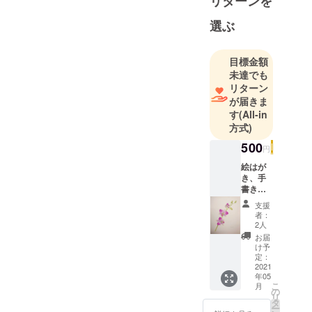
リターンを
選ぶ
目標金額
未達でも
リターン
が届きま
す
(All-in
方式)
500
円
絵はが
き、手
書き
メッ
支援
セージ
者：
2人
お届
け予
定：
2021
年05
こ
月
の
リ
タ
ー