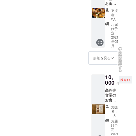
お食事
券500円
支援
分
者：
券！、
2人
手書き
お届
のお手
け予
紙 ※
定：
イート
2021
年05
イン、
こ
月
テイク
の
リ
アウト
タ
ー
全てで
ン
詳細を見る
を
ご利用
選
択
いただ
す
る
けま
10,
す。 有
残り14
効期限
000
円
はお送
高円寺
りした
食堂の
日から1
お食事
年間と
券1000
させて
支援
円分、
いただ
者：
ミニ花
きま
1人
束、手
す。
お届
書きお
け予
手紙 ※
定：
お食事
2021