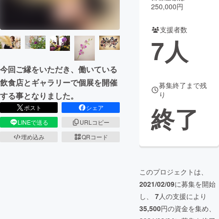
250,000円
まちづくり・地域活性化
支援者数
7
人
CAMPFIRE for Social Good
CAMPFIRE Creation
CAMPFIREふるさと納税
machi-ya
コミュニティ
今回ご縁をいただき、働いている
飲食店とギャラリーで個展を開催
募集終了まで残
り
する事となりました。
終了
ポスト
シェア
LINEで送る
URLコピー
埋め込み
QRコード
このプロジェクトは、
2021/02/09
に募集を開始
し、
7
人の支援により
35,500
円の資金を集め、