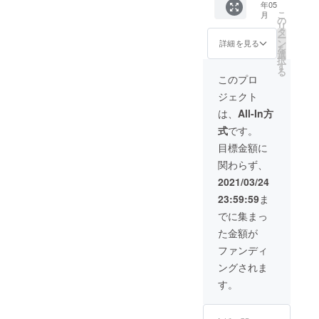
年05
券はテ
こ
月
イクア
の
リ
ウト、
タ
ー
イート
ン
詳細を見る
を
インど
選
択
ちらで
す
る
もご利
このプロ
用いた
ジェクト
だけま
す。有
は、
All-In方
効期限
式
です。
はお送
りした
目標金額に
日から1
関わらず、
年間と
させて
2021/03/24
いただ
23:59:59
ま
きま
す。
でに集まっ
た金額が
ファンディ
ングされま
す。