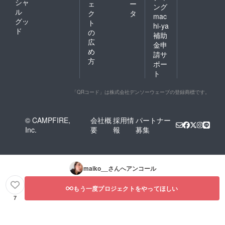
シャ
ェ
ー
ング
ル
ク
タ
mac
グッ
ト
hi-ya
ド
の
補助
広
金申
め
請サ
方
ポー
ト
「QRコード」は株式会社デンソーウェーブの登録商標です。
© CAMPFIRE,
会社概
採用情
パートナー
Inc.
要
報
募集
maiko__
さんへアンコール
もう一度プロジェクトをやってほしい
7