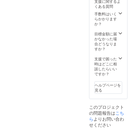
支援に関するよ
くある質問
手数料はいく
らかかります
か？
目標金額に届
かなかった場
合どうなりま
すか？
支援で困った
時はどこに相
談したらいい
ですか？
ヘルプページを
見る
このプロジェクト
の問題報告は
こち
ら
よりお問い合わ
せください