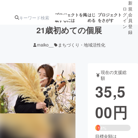
新
ロ
規
グ
会
プロジェクトを掲
はじ
プロジェクト
/
載するには
める
をさがす
イ
員
ン
登
21歳初めての個展
録
maiko__
まちづくり・地域活性化
人気のプロ
注目のリ
注目の新着プロ
募集終了が近いプ
もうすぐ公開
ジェクト
ターン
ジェクト
ロジェクト
されます
現在の支援総
額
アート・写真
音楽
35,5
テクノロジー・ガジェット
ゲーム・サ
00
円
映像・映画
書籍・雑誌
14%
ビジネス・起業
チャレンジ
目標金額は