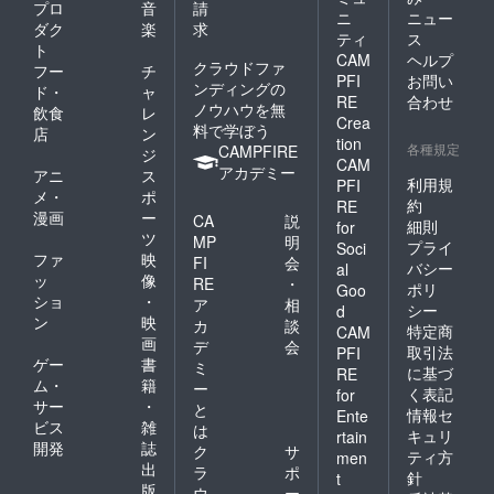
プロ
音
請
ニ
ニュー
ダク
楽
求
ティ
ス
ト
CAM
ヘルプ
クラウドファ
フー
チ
PFI
お問い
ンディングの
ド・
ャ
RE
合わせ
ノウハウを無
飲食
レ
Crea
料で学ぼう
店
ン
tion
各種規定
CAMPFIRE
ジ
CAM
アカデミー
アニ
ス
利用規
PFI
メ・
ポ
約
RE
漫画
ー
CA
説
細則
for
ツ
MP
明
プライ
Soci
ファ
映
FI
会
バシー
al
ッ
像
RE
・
ポリ
Goo
ショ
・
ア
相
シー
d
ン
映
カ
談
特定商
CAM
画
デ
会
取引法
PFI
ゲー
書
ミ
に基づ
RE
ム・
籍
ー
く表記
for
サー
・
と
情報セ
Ente
ビス
雑
は
キュリ
rtain
開発
誌
ク
サ
ティ方
men
出
ラ
ポ
針
t
版
ウ
ー