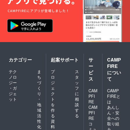
カテゴリー
起案サポート
サ
CAMP
ー
FIRE
テク
ま
プ
ス
ビ
につい
ノロ
ち
ロ
タ
ス
て
ジー
づ
ジ
ッ
・ガ
く
ェ
フ
CAM
CAMP
ジェ
り
ク
に
PFI
FIREと
ット
・
ト
相
RE
は
地
を
談
CAM
あんし
域
作
す
PFI
ん・安
活
る
る
RE
全への
性
資
コ
取り組
化
料
ミュ
み