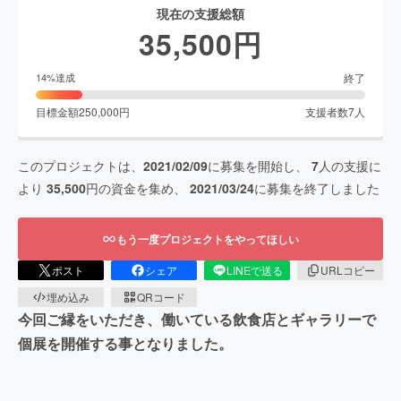
現在の支援総額
35,500
円
終了
14
%達成
目標金額
250,000
円
支援者数
7
人
このプロジェクトは、
2021/02/09
に募集を開始し、
7
人の支援に
より
35,500
円の資金を集め、
2021/03/24
に募集を終了しました
もう一度プロジェクトをやってほしい
ポスト
シェア
LINEで送る
URLコピー
埋め込み
QRコード
今回ご縁をいただき、働いている飲食店とギャラリーで
個展を開催する事となりました。