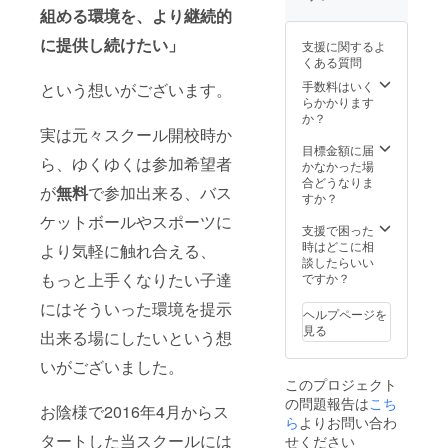
す。
今年度
し、こ
組める環境を、より継続的
ご支援
ちらを
頂いた
越える
に提供し続けたい」
支援に関するよ
皆様と
金額は
くある質問
作成す
ご負担
る限定T
頂く旨
手数料はいく
という想いがございます。
シャツ
ご了承
らかかります
の背面
下さい
か？
に御社
ませ ま
実は元々スクール開校時か
名(Lサ
たご支
目標金額に届
ら、ゆくゆくは参加希望者
イズ)を
援頂い
かなかった場
掲示
た御礼
合どうなりま
が
無料
で参加出来る、バス
し、5枚
のメー
すか？
送らせ
ルと、
ケットボールやスポーツに
て頂き
年4回
支援で困った
ます。
メール
時はどこに相
より気軽に触れ合える、
※①デザ
にて活
談したらいい
インは
動報告
もっと上手くなりたい子達
ですか？
現在作
を致し
にはそういった環境を提示
成中、
ます。
ヘルプページを
サイズ
加えて
見る
出来る場にしたいという想
は
今年度
140cm
ご支援
いがございました。
〜4XO
頂いた
このプロジェクト
まで指
皆様と
の問題報告は
こち
定可能
作成す
お陰様で2016年4月からス
ですの
る限定T
ら
よりお問い合わ
で備考
シャツ
タートした当スクールには
せください