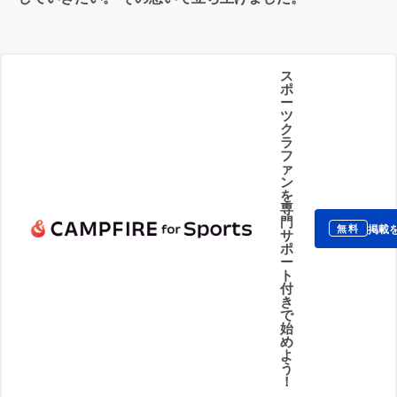
ス
ポ
ー
ツ
ク
ラ
フ
ァ
ン
を
専
門
掲載
無料
サ
ポ
ー
ト
付
き
で
始
め
よ
う
！