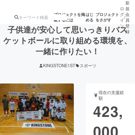
新
ロ
規
グ
会
プロジェクトを掲
はじ
プロジェクト
/
載するには
める
をさがす
イ
員
ン
登
子供達が安心して思いっきりバス
録
ケットボールに取り組める環境を、
一緒に作りたい！
人気のプロ
注目のリ
注目の新着プロ
募集終了が近いプ
もうすぐ公開
ジェクト
ターン
ジェクト
ロジェクト
されます
KINGSTONE1ST
スポーツ
アート・写真
音楽
現在の支援総
テクノロジー・ガジェット
ゲーム・サ
額
423,
映像・映画
書籍・雑誌
000
ビジネス・起業
チャレンジ