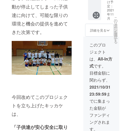
額約
まで指
際は交
接お電
け予
4,200円
定可能
通費や
話にて
動が停止してしまった子供
定：
と同額
ですの
宿泊費
ご挨拶
2021
達に向けて、可能な限りの
年11
のサ
で備考
等含め
させて
こ
月
ポート
欄にて
20,000
頂いた
の
環境と機会の提供を進めて
リ
でござ
ご記入
円を上
後、御
タ
ー
いま
下さい
限と
予定と
ン
詳細を見る
きた次第です。
を
す。
ませ
し、こ
擦り合
選
択
※②御支
ちらを
わせて
す
る
援時、
越える
直接ご
このプロ
必ず備
金額は
挨拶に
ジェクト
考欄に
ご負担
伺いま
ご希望
頂く旨
す(公共
は、
All-In方
のお名
ご了承
の場所
式
です。
前をご
下さい
にてお
記入下
ませ ま
会いさ
目標金額に
さい 年
たご支
せて頂
関わらず、
間
援頂い
きま
100,000
た御礼
す)。 ※
2021/10/31
円のた
のメー
ご挨拶
23:59:59
ま
め、月
ルと、
に伺う
今回改めてこのプロジェク
額約
年4回
際は交
でに集まっ
8,300円
メール
通費や
トを立ち上げたキッカケ
た金額が
と同額
にて活
宿泊費
は、
のサ
動報告
等含め
ファンディ
ポート
を致し
40,000
ングされま
でござ
ます。
円を上
「子供達が安心安全に取り
いま
加えて
限と
す。