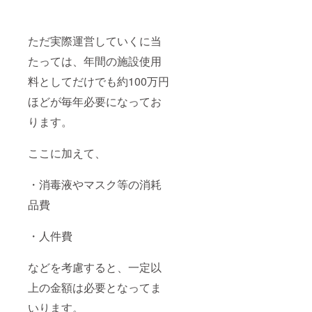
必ず備
考欄に
ご希望
のお名
ただ実際運営していくに当
前をご
記入下
たっては、年間の施設使用
さい 更
料としてだけでも約100万円
に1年間
のス
ほどが毎年必要になってお
クール
活動に
ります。
おい
て、
○○pres
ここに加えて、
entsと
して適
宜発信
・消毒液やマスク等の消耗
させて
品費
頂きま
す。 ※
最低毎
・人件費
週1回、
KINGST
ONE及
などを考慮すると、一定以
び代表
である
上の金額は必要となってま
武井個
人の
いります。