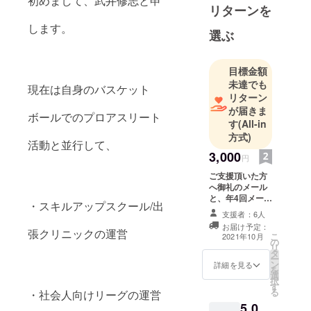
初めまして、武井修志と申
リターンを
します。
選ぶ
目標金額
未達でも
現在は自身のバスケット
リターン
が届きま
ボールでのプロアスリート
す
(All-in
方式)
活動と並行して、
3,000
円
ご支援頂いた方
へ御礼のメール
と、年4回メール
・スキルアップスクール/出
にて活動報告を
支援者：6人
致します。 年間
お届け予定：
3,000円のため、
張クリニックの運営
こ
2021年10月
の
月額250円と同
リ
タ
額のサポートで
ー
ン
ございます。
詳細を見る
を
選
択
す
る
・社会人向けリーグの運営
5,0