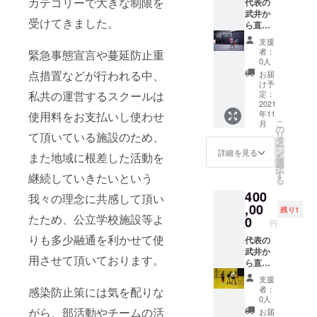
カテゴリーで大きな制限を
インは
動報告
代表の
現在作
を致し
武井か
受けてきました。
成中、
ます。
ら直筆
サイズ
加えて
の御礼
支援
は
今年度
を送ら
者：
緊急事態宣言や蔓延防止重
140cm
ご支援
せて頂
0人
〜4XO
頂いた
き、直
点措置などが行われる中、
お届
まで指
皆様と
接お電
け予
定可能
作成す
話にて
私共の運営するスクールは
定：
ですの
る限定T
ご挨拶
2021
年11
使用料をお支払いし使わせ
で備考
シャツ
させて
こ
月
欄にて
の背面
頂いた
の
リ
て頂いている施設のため、
ご記入
に御社
後、御
タ
ー
下さい
名(Mサ
予定と
ン
詳細を見る
また地域に根差した活動を
を
ませ
イズ)を
擦り合
選
択
※②御支
掲示
わせて
す
継続していきたいという
る
援時、
し、5枚
直接ご
400
必ず備
送らせ
挨拶に
我々の理念に共感して頂い
考欄に
て頂き
伺いま
,00
残り1
たため、公立学校施設等よ
ご希望
ます。
す(公共
0
円
のお名
※①デザ
の場所
りも多少融通を利かせて使
前をご
インは
にてお
代表の
記入下
現在作
会いさ
武井か
用させて頂いております。
さい 年
成中、
せて頂
ら直筆
間
サイズ
きま
の御礼
支援
50,000
は
す)。 ※
を送ら
者：
感染防止策には気を配りな
円のた
140cm
ご挨拶
せて頂
0人
め、月
〜4XO
に伺う
き、直
がら、部活動やチームの活
お届