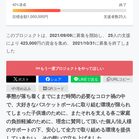
終了
42
%達成
目標金額
1,000,000
円
支援者数
25
人
このプロジェクトは、
2021/09/09
に募集を開始し、
25
人の支援
により
423,000
円の資金を集め、
2021/10/31
に募集を終了しま
した
もう一度プロジェクトをやってほしい
ポスト
シェア
LINEで送る
URLコピー
埋め込み
QRコード
事態が落ち着くまでにまだ時間の必要なコロナ禍の中
で、大好きなバスケットボールに取り組む環境が限られ
てしまった子供達のために、またそれを支える各ご家庭
の負担軽減のために、理念に賛同して頂いた個人/法人様
のサポートの下、安心して全力で取り組める環境を提供
していきたい。 その想いで立ち上げました。