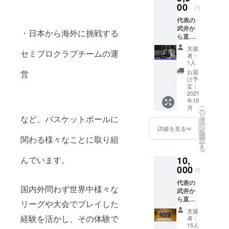
00
円
代表の
武井か
・日本から海外に挑戦する
ら直筆
の御礼
支援
セミプロクラブチームの運
を送ら
者：
せて頂
1人
き、ご
お届
営
支援頂
け予
いた御
定：
礼の
2021
年10
メール
こ
月
と、年4
の
リ
など、バスケットボールに
回メー
タ
ー
ルにて
ン
詳細を見る
を
活動報
選
関わる様々なことに取り組
択
告を致
す
る
しま
んでいます。
10,
す。 年
間5,000
000
円
円のた
代表の
め、月
国内外問わず世界中様々な
武井か
額約400
ら直筆
円と同
リーグや大会でプレイした
の御礼
額のサ
支援
を送ら
ポート
経験を活かし、その体験で
者：
せて頂
でござ
15人