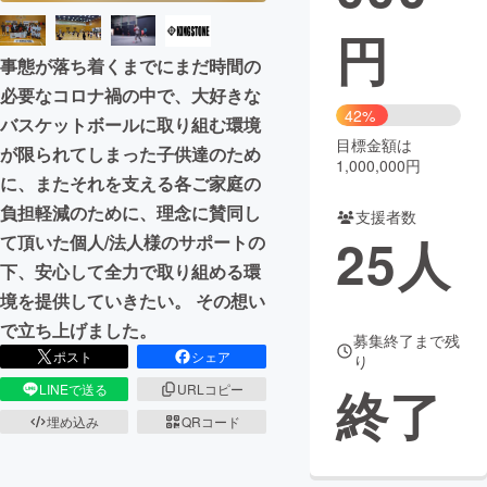
円
まちづくり・地域活性化
事態が落ち着くまでにまだ時間の
必要なコロナ禍の中で、大好きな
CAMPFIRE for Social Good
CAMPFIRE Creation
42%
バスケットボールに取り組む環境
CAMPFIREふるさと納税
machi-ya
コミュニティ
目標金額は
が限られてしまった子供達のため
1,000,000円
に、またそれを支える各ご家庭の
負担軽減のために、理念に賛同し
支援者数
25
人
て頂いた個人/法人様のサポートの
下、安心して全力で取り組める環
境を提供していきたい。 その想い
で立ち上げました。
募集終了まで残
ポスト
シェア
り
終了
LINEで送る
URLコピー
埋め込み
QRコード