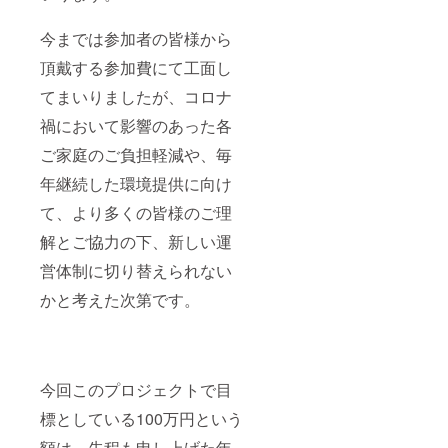
SNSに
て掲示
致しま
今までは参加者の皆様から
す 年間
頂戴する参加費にて工面し
400,000
円のた
てまいりましたが、コロナ
め、月
額約
禍において影響のあった各
33,300
円と同
ご家庭のご負担軽減や、毎
額のサ
ポート
年継続した環境提供に向け
でござ
て、より多くの皆様のご理
いま
す。
解とご協力の下、新しい運
営体制に切り替えられない
かと考えた次第です。
今回このプロジェクトで目
標としている100万円という
額は、先程も申し上げた年