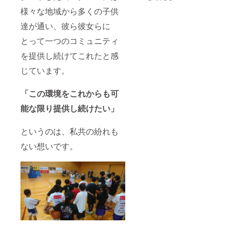
欄にて
の前面
様々な地域から多くの子供
ご記入
に御社
下さい
名(Lサ
達が通い、彼ら彼女らに
ませ
イズ)を
※②御支
掲示
とって一つのコミュニティ
援時、
し、10
必ず備
枚送ら
を提供し続けてこれたと感
考欄に
せて頂
ご希望
きま
じています。
のお名
す。
前をご
※①デザ
記入下
インは
「この環境をこれからも可
さい 年
現在作
能な限り提供し続けたい」
間
成中、
200,000
サイズ
円のた
は
というのは、私共の紛れも
め、月
140cm
額約
〜4XO
ない想いです。
16,700
まで指
円と同
定可能
額のサ
ですの
ポート
で備考
でござ
欄にて
いま
ご記入
す。
下さい
ませ
※②御支
援時、