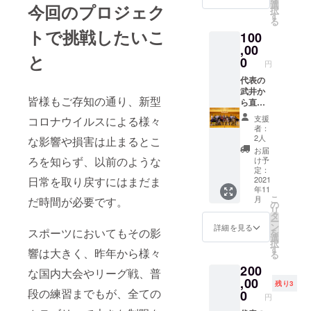
援頂い
140cm
選
今回のプロジェク
択
た御礼
〜4XO
す
る
のメー
まで指
トで挑戦したいこ
100
ルと、
定可能
年4回
,00
ですの
と
メール
で備考
0
円
にて活
欄にて
動報告
代表の
ご記入
を致し
武井か
下さい
皆様もご存知の通り、新型
ます。
ら直筆
ませ 年
加えて
の御礼
間
支援
コロナウイルスによる様々
今年度
を送ら
10,000
者：
ご支援
せて頂
円のた
2人
な影響や損害は止まるとこ
頂いた
き、直
め、月
お届
皆様と
接お電
額約800
ろを知らず、以前のような
け予
作成す
話にて
円と同
定：
日常を取り戻すにはまだま
る限定T
ご挨拶
2021
額のサ
年11
シャツ
させて
ポート
こ
月
だ時間が必要です。
の背面
頂きま
でござ
の
リ
に御社
す。 ま
いま
タ
ー
名(Sサ
たご支
す。
ン
詳細を見る
スポーツにおいてもその影
を
イズ)を
援頂い
選
択
掲示
た御礼
す
響は大きく、昨年から様々
る
し、3枚
のメー
200
送らせ
ルと、
な国内大会やリーグ戦、普
て頂き
年4回
,00
残り3
ます。
メール
段の練習までもが、全ての
0
円
※①デザ
にて活