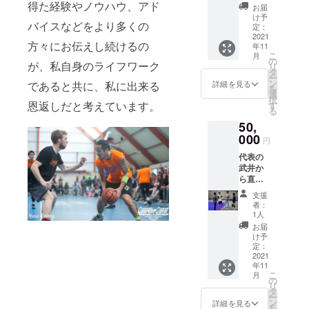
き、ご
得た経験やノウハウ、アド
いま
お届
支援頂
す。
け予
バイスなどをより多くの
いた御
定：
礼の
2021
方々にお伝えし続けるの
年11
メール
こ
月
と、年4
の
が、私自身のライフワーク
リ
回メー
タ
ー
ルにて
ン
詳細を見る
であると共に、私に出来る
を
活動報
選
択
告を致
恩返しだと考えています。
す
る
しま
50,
す。 ま
た今年
000
円
度ご支
代表の
援頂い
武井か
た皆様
ら直筆
と作成
の御礼
する限
支援
を送ら
定Tシャ
者：
せて頂
ツを1枚
1人
き、直
送らせ
お届
接お電
て頂き
け予
話にて
ます。
定：
ご挨拶
2021
※デザイ
年11
させて
ンは現
こ
月
頂きま
在作成
の
リ
す。 ま
中、サ
タ
ー
たご支
イズは
ン
詳細を見る
を