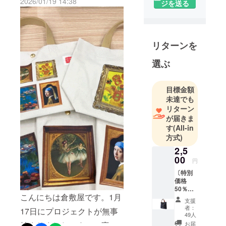
2026/01/19 14:38
を運営する
ジを送る
してコンパクトに畳んでみ
株式会社
ました。バッグのなかでも
ハート・プ
すっぽり収まり、軽いので
ランニング
リターンを
負担にもなりません。メイ
はデニム発
祥の地とし
ンバッグとしてもサブバッ
選ぶ
て知られ
グとしても好みに合わせて
る、岡山県
使い方がいろいろ出来ま
目標金額
倉敷市に１
未達でも
す！残り日数も頑張りたい
９８９年創
リターン
業致しまし
と思います。よろしくお願
が届きま
た。
す
(All-in
い致します。
方式)
https://www.makuake.com/pr
主にデニ
2,5
ム・帆布の
00
oject/hanp_art_bag/
円
和雑貨、和
〔特別
柄Tシャツな
価格
50％OF
どのオリジ
こんにちは倉敷屋です。1月
F〕レト
支援
ナル商品を
ロバッ
者：
17日にプロジェクトが無事
グ １
製造・販売
49人
枚 日本
お届
始まりました！すでに応援
していま