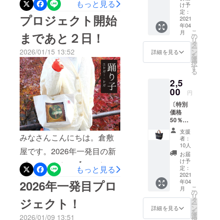
もっと見る
製 送
け予
す。
料・消
定：
購入して頂いた方、本当に
プロジェクト開始
費税込
2021
年04
ありがとうございます。嬉
み
こ
月
まであと２日！
の
しいコメントも頂いてとて
リ
タ
ー
2026/01/15 13:52
ン
詳細を見る
も励みになります。残り日
を
選
択
数もバッグの紹介などして
す
る
いきますので引き続きよろ
2,5
00
円
しくお願い致します！
〔特別
https://www.makuake.com/pr
価格
50％OF
oject/hanp_art_bag/
F〕レト
支援
ロラン
みなさんこんにちは。倉敷
者：
チバッ
10人
屋です。2026年一発目の新
グ １
お届
枚 日本
け予
プロジェクト、【アートの
製 送
定：
もっと見る
料・消
2021
街・倉敷から送るトート
年04
2026年一発目プロ
費税込
こ
月
み
バッグ】倉敷帆布×西洋名画
の
リ
ジェクト！
タ
ー
の魅力をぜひあなたに。が
ン
詳細を見る
を
選
2026/01/09 13:51
いよいよ２日後の1月17日
択