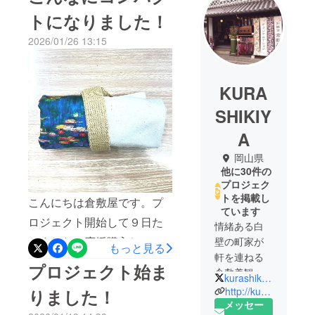
トになりました！
2026/01/26 13:15
KURA
SHIKIY
A
岡山県
他に30件の
プロジェク
トを掲載し
こんにちは倉敷屋です。プ
ています
ロジェクト開始して９日た
情緒ある白
ちました。応援購入して下
壁の町家が
もっと見る
軒を連ねる
さった方々、本当にありが
プロジェクト始ま
倉敷美観地
kurashikiya00
とうございます。さて、今
区の一画で
http://kurashikiya.co.jp/
りました！
回は帆布の柔らかさを活か
「倉敷屋」
メッセー