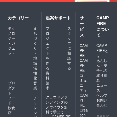
カテゴリー
起案サポート
サ
CAMP
ー
FIRE
テク
ま
プ
ス
ビ
につい
ノロ
ち
ロ
タ
ス
て
ジー
づ
ジ
ッ
・ガ
く
ェ
フ
CAM
CAMP
ジェ
り
ク
に
PFI
FIREと
ット
・
ト
相
RE
は
地
を
談
CAM
あんし
域
作
す
PFI
ん・安
活
る
る
RE
全への
性
資
コ
取り組
化
料
ミュ
み
プロ
音
請
ニ
ニュー
ダク
楽
求
ティ
ス
ト
CAM
ヘルプ
クラウドファ
フー
チ
PFI
お問い
ンディングの
ド・
ャ
RE
合わせ
ノウハウを無
飲食
レ
Crea
料で学ぼう
店
ン
tion
各種規定
CAMPFIRE