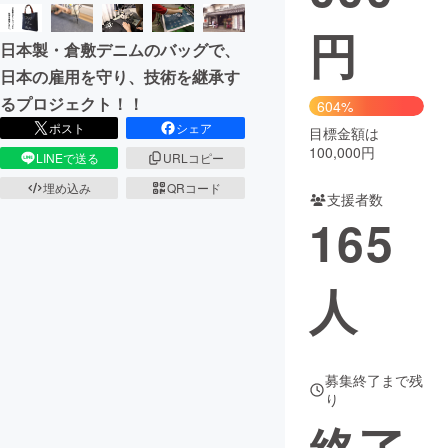
円
まちづくり・地域活性化
日本製・倉敷デニムのバッグで、
日本の雇用を守り、技術を継承す
CAMPFIRE for Social Good
CAMPFIRE Creation
るプロジェクト！！
604%
CAMPFIREふるさと納税
machi-ya
コミュニティ
ポスト
シェア
目標金額は
100,000円
LINEで送る
URLコピー
埋め込み
QRコード
支援者数
165
人
募集終了まで残
り