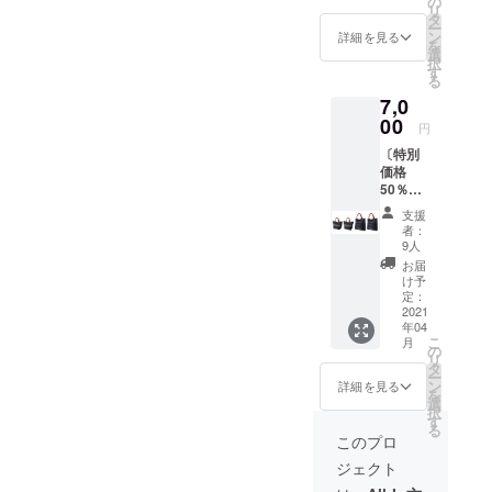
の
リ
う残り11日よろしくお願い
送料・
タ
ー
消費税
ン
詳細を見る
致します！
を
込み
選
択
す
https://www.makuake.com/st
る
7,0
art/project/edit/preview/6240
00
円
7/?
〔特別
utm_source=g14&amp;utm_
価格
50％OF
medium=email
F〕 レ
支援
トロ
者：
バッ
9人
グ ２
お届
枚 レト
け予
ロラン
定：
チバッ
2021
年04
グ ２
こ
月
枚 日本
の
リ
製 送
タ
ー
料・消
ン
詳細を見る
を
費税込
選
択
み
す
る
このプロ
ジェクト