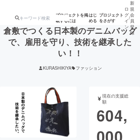
新
ロ
規
グ
会
プロジェクトを掲
はじ
プロジェクト
/
載するには
める
をさがす
イ
員
ン
登
倉敷でつくる日本製のデニムバッグ
録
で、雇用を守り、技術を継承した
い！！
人気のプロ
注目のリ
注目の新着プロ
募集終了が近いプ
もうすぐ公開
ジェクト
ターン
ジェクト
ロジェクト
されます
KURASHIKIYA
ファッション
アート・写真
音楽
現在の支援総
テクノロジー・ガジェット
ゲーム・サ
額
604,
映像・映画
書籍・雑誌
000
ビジネス・起業
チャレンジ