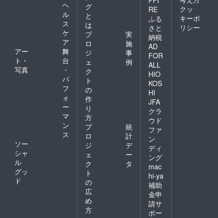
ヘ
グ
クッ
RE
ル
と
キーポ
ふる
ス
は
リシー
さと
ケ
プ
実
納税
ア
ロ
施
AD
アー
舞
ジ
事
FOR
ト・
台
ェ
例
ALL
写真
・
ク
HIO
パ
ト
KOS
フ
の
HI
ォ
作
JFA
ー
り
クラ
マ
方
ウド
ン
プ
統
ファ
ス
ロ
計
ン
ソー
ジ
デ
ディ
シャ
ェ
ー
ング
ル
ク
タ
mac
グッ
ト
hi-ya
ド
の
補助
広
金申
め
請サ
方
ポー