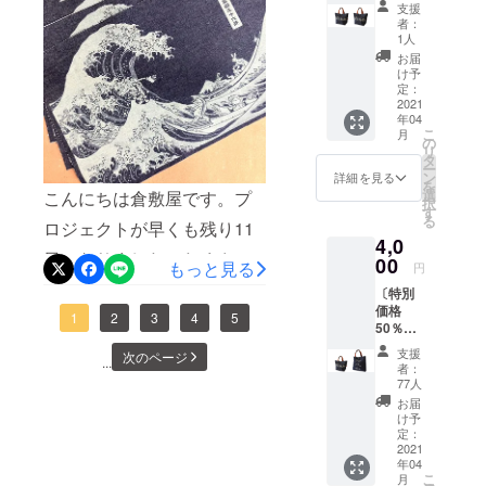
あなたに。を1/17日、10時
支援
ロラン
者：
から開始致します。倉敷の
チバッ
1人
グ ２
お届
街の誇り、倉敷帆布とアー
枚 日本
け予
製 送
定：
トをコラボさせたバッグを
料・消
2021
年04
費税込
作りました。皆様にぜひお
こ
月
み
の
リ
手に取って頂きたいです。
タ
ー
ン
詳細を見る
ぜひ事前登録して頂けると
を
選
こんにちは倉敷屋です。プ
択
す
嬉しいです。よろしくお願
る
ロジェクトが早くも残り11
4,0
い致します。
日になりました。たくさん
00
もっと見る
円
https://www.makuake.com/pr
の方に応援購入頂いて本当
〔特別
oject/hanp_art_bag/
価格
にありがとうございます！
1
2
3
4
5
50％OF
F〕 レ
只今、着々と発送の準備を
支援
次のページ
トロ
...
者：
進めています。みなさまに
バッ
77人
グ １
お届
お届けできるのが楽しみで
枚 レト
け予
ロラン
定：
す☆お得なこの機会にたく
チバッ
2021
年04
グ１枚
さんの方にお届けできるよ
こ
月
日本製