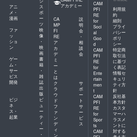
ジ
CAM
アカデミー
アニ
ス
利用規
PFI
メ・
ポ
約
RE
漫画
ー
CA
説
細則
for
ツ
MP
明
プライ
Soci
ファ
映
FI
会
バシー
al
ッ
像
RE
・
ポリ
Goo
ショ
・
ア
相
シー
d
ン
映
カ
談
特定商
CAM
画
デ
会
取引法
PFI
ゲー
書
ミ
に基づ
RE
ム・
籍
ー
く表記
for
サー
・
と
情報セ
Ente
ビス
雑
は
キュリ
rtain
開発
誌
ク
サ
ティ方
men
出
ラ
ポ
針
t
版
ウ
ー
反社基
CAM
ビジ
ビ
ド
ト
本方針
PFI
ネ
ュ
フ
サ
カスタ
RE
ス・
ー
ァ
ー
マーハ
for
起業
テ
ン
ビ
ラスメ
Spor
ィ
デ
ス
ントに
ts
ー
ィ
対する
CAM
・
ン
考え方
PFI