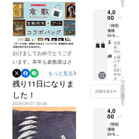
す
る
10時から始まります！さま
4,0
00
ざまなシーンで使えるバッ
円
グなので、ぜひいろんな所
〔特別
価格
に持ち歩いて行ってほしい
50％OF
F〕レト
なと思います。たくさんの
支援
ロバッ
者：
グ ２
方に見てもらいお手に取っ
19人
おけましておめでとうござ
枚 日本
お届
て頂けると嬉しいです。よ
製 送
います。本年も倉敷屋はさ
け予
料・消
定：
ろしくお願い致します。
まざまなことにチャレンジ
費税込
2021
もっと見る
年04
み
https://www.makuake.com/pr
していこうと思っていま
こ
月
の
残り11日になりま
リ
タ
oject/hanp_art_bag/事前登
す。今年もどうぞよろしく
ー
ン
詳細を見る
した！
を
録しておくと便利です！
お願い致します。さて2026
選
択
す
2025/08/07 09:48
る
年一発目の新プロジェク
4,0
ト、【アートの街・倉敷か
00
円
ら送るトートバッグ】倉敷
〔特別
価格
帆布×西洋名画の魅力をぜひ
50％OF
F〕レト