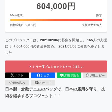
604,000
円
終了
604
%達成
目標金額
100,000
円
支援者数
165
人
このプロジェクトは、
2021/02/06
に募集を開始し、
165
人の支援
により
604,000
円の資金を集め、
2021/03/08
に募集を終了しま
した
もう一度プロジェクトをやってほしい
ポスト
シェア
LINEで送る
URLコピー
埋め込み
QRコード
日本製・倉敷デニムのバッグで、日本の雇用を守り、技
術を継承するプロジェクト！！