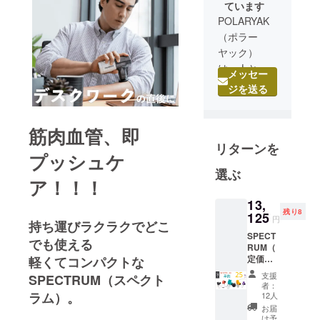
ています
POLARYAK
（ポラー
ヤック）
は、人とし
メッセー
ての成長か
ジを送る
らあらゆる
成功が生ま
筋肉血管、即
れると信じ
リターンを
ています。
プッシュケ
日常生活の
選ぶ
あらゆる部
ア！！！
分が、成功
13,
に向かって
残り8
125
円
持ち運びラクラクでどこ
成長するか
SPECT
否かにつな
でも使える
RUM（
がっていま
定価
軽くてコンパクトな
16,500
す。
支援
SPECTRUM（スペクト
円） 割
者：
そこで、最
引価格
ラム）。
12人
も重要なの
12,375
お届
円
け予
は、身体の