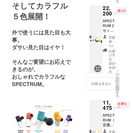
る
円
そしてカラフル
種類か
ヨガインス
22,
SPECT
らお選
トラク
残り9
RUM 本
200
びいた
５色展開！
円
体 1個
ター、フィ
だけま
SPECT
付け替
す ※金
ジオセラピ
RUM 2
えヘッ
額は、
ストの経験
セット
ド 4種
外で使うには見た目も大
税込・
（定価
USB-C
送料込
豊富なチー
支援
事。
33,000
ケーブ
の価格
者：
ムと協業し
円） 割
ル 1個
です
1人
ダサい見た目はイヤ！
引価格
ておりま
落下防
お届
21,450
止用ハ
け予
す。
円
ンドス
定：
そんなご要望にお応えで
(35%OF
2021
トラッ
年05
きるのが、
F)＋配
プ 1個
私たちは、
こ
月
送料750
ユー
の
おしゃれでカラフルな
誰でも簡単
リ
円 →
ザーマ
タ
ー
に回復、刺
キャン
SPECTRUM。
ニュア
ン
詳細を見る
を
ペーン
ル 1個
選
激、スト
択
価格
※色は5
す
レッチ、強
る
22,200
種類か
11,
円 ▼下
化を生活に
らお選
在庫な
記を2
475
びいた
し
取り入れら
円
セット
だけま
れる製品の
SPECT
SPECT
す ※金
RUM（
RUM 本
額は、
開発を目指
定価
体 1個
税込・
していま
16,500
付け替
送料込
支援