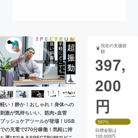
しました。
こちらから関連ページを閲覧いただけます。
まちづくり・地域活性化
CAMPFIRE for Social Good
CAMPFIRE Creation
CAMPFIREふるさと納税
machi-ya
コミュニティ
現在の支援総
額
397,
200
円
軽い！静か！おしゃれ！身体への
刺激が気持ちいい、筋肉×血管
プッシュケアツールが登場！USB
397%
での充電で270分稼働！気軽に持
目標金額は
100,000円
ち運びできるSPECTRUMでどこ