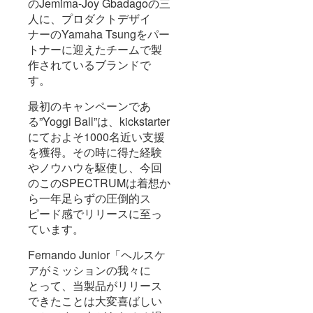
のJemima-Joy Gbadagoの三
人に、プロダクトデザイ
ナーのYamaha Tsungをパー
トナーに迎えたチームで製
作されているブランドで
す。
最初のキャンペーンであ
る”Yoggi Ball”は、kickstarter
にておよそ1000名近い支援
を獲得。その時に得た経験
やノウハウを駆使し、今回
のこのSPECTRUMは着想か
ら一年足らずの圧倒的ス
ピード感でリリースに至っ
ています。
Fernando Junior「ヘルスケ
アがミッションの我々に
とって、当製品がリリース
できたことは大変喜ばしい