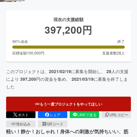
現在の支援総額
397,200
円
終了
397
%達成
目標金額
100,000
円
支援者数
28
人
このプロジェクトは、
2021/02/19
に募集を開始し、
28
人の支援
により
397,200
円の資金を集め、
2021/03/19
に募集を終了しま
した
もう一度プロジェクトをやってほしい
ポスト
シェア
LINEで送る
URLコピー
埋め込み
QRコード
軽い！静か！おしゃれ！身体への刺激が気持ちいい、筋