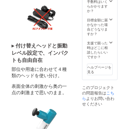
らお選
手数料はいく
びいた
らかかります
だけま
か？
す ※金
額は、
目標金額に届
税込・
かなかった場
送料込
合どうなりま
の価格
すか？
です
支援で困った
▸ 付け替えヘッドと振動
時はどこに相
レベル設定で、インパク
談したらいい
ですか？
トも自由自在
ヘルプページを
部位や用途に合わせて４種
見る
類のヘッドを使い分け。
表面全体の刺激から奥の一
このプロジェクト
点の刺激まで思いのまま。
の問題報告は
こち
ら
よりお問い合わ
せください