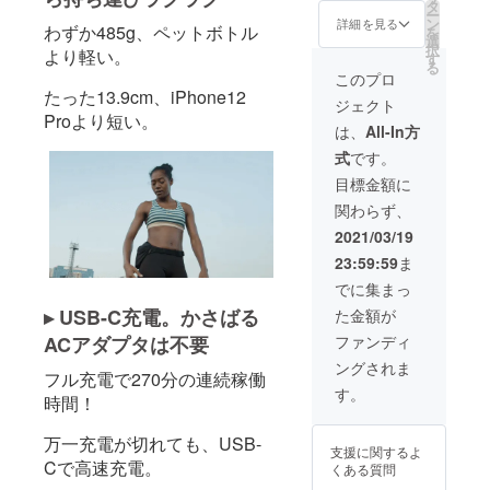
円 →
ザーマ
タ
ー
キャン
ニュア
ン
詳細を見る
わずか485g、ペットボトル
を
ペーン
ル 1個
選
択
より軽い。
価格
※色は5
す
る
20,550
種類か
このプロ
円 ▼下
らお選
たった13.9cm、iPhone12
ジェクト
記を2
びいた
Proより短い。
セット
だけま
は、
All-In方
SPECT
す ※金
式
です。
RUM 本
額は、
体 1個
税込・
目標金額に
付け替
送料込
関わらず、
えヘッ
の価格
ド 4種
です
2021/03/19
USB-C
23:59:59
ま
ケーブ
ル 1個
でに集まっ
落下防
▸ USB-C充電。かさばる
た金額が
止用ハ
ンドス
ACアダプタは不要
ファンディ
トラッ
ングされま
プ 1個
フル充電で270分の連続稼働
ユー
す。
時間！
ザーマ
ニュア
ル 1個
万一充電が切れても、USB-
支援に関するよ
※色は5
Cで高速充電。
くある質問
種類か