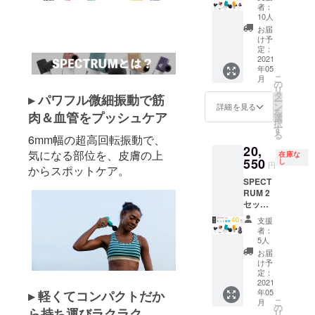
円） 割
す。
えヘッ
の価格
者：
引価格
ド 4種
です
10人
10,725
USB-C
お届
円
ケーブ
け予
(35%OF
ル 1個
定：
F)＋配
2021
落下防
年05
送料750
止用ハ
こ
月
円 →
ンドス
の
リ
キャン
トラッ
タ
▸ パワフル微細振動で筋
ー
ペーン
プ 1個
ン
詳細を見る
を
肉＆血管をプッシュケア
価格
ユー
選
択
11,475
ザーマ
す
る
円
6mm幅の超高回転振動で、
ニュア
20,
SPECT
ル 1個
気になる部位を、皮膚の上
在庫な
RUM 本
550
※色は5
し
円
からスポットケア。
体 1個
種類か
SPECT
付け替
らお選
RUM 2
えヘッ
びいた
セット
ド 4種
だけま
（定価
USB-C
す ※金
支援
33,000
ケーブ
額は、
者：
円） 割
ル 1個
税込・
5人
引価格
落下防
送料込
お届
19,800
止用ハ
の価格
け予
円
ンドス
定：
です
(40%OF
2021
トラッ
年05
▸ 軽くてコンパクトだか
F)＋配
プ 1個
こ
月
送料750
ユー
の
ら持ち運びラクラク
リ