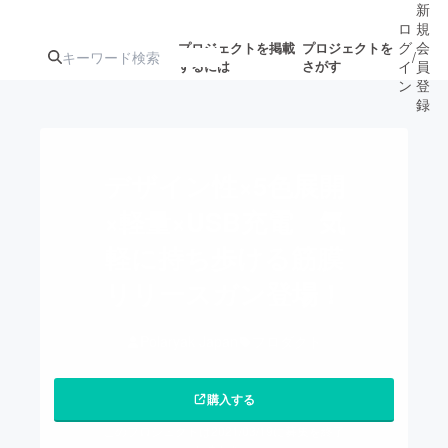
新
ロ
規
グ
会
プロジェクトを掲載
プロジェクトを
/
するには
さがす
イ
員
ン
登
録
人気のプロ
注目のリ
注目の新着プロ
募集終了が近いプ
もうすぐ公開
デザイン性×5色展開
ジェクト
ターン
ジェクト
ロジェクト
されます
×軽量×USB充電 気
軽に持ち歩ける筋膜
アート・写真
音楽
リリースガン登場！
テクノロジー・ガジェット
ゲーム・サ
Polaryak Japan
プロダクト
映像・映画
書籍・雑誌
購入する
ビジネス・起業
チャレンジ
このプロジェクトは2021/03/19に募集を終了