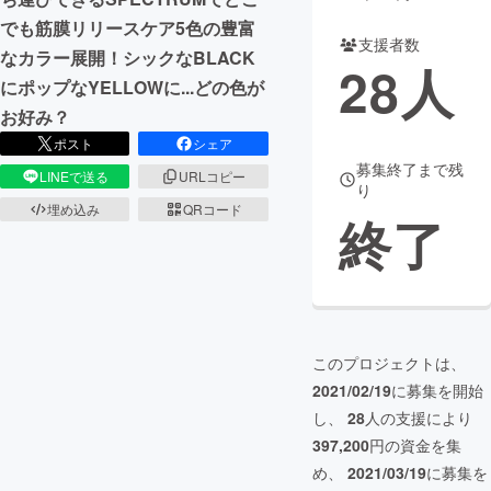
でも筋膜リリースケア5色の豊富
支援者数
なカラー展開！シックなBLACK
28
人
にポップなYELLOWに...どの色が
お好み？
ポスト
シェア
募集終了まで残
LINEで送る
URLコピー
り
埋め込み
QRコード
終了
このプロジェクトは、
2021/02/19
に募集を開始
し、
28
人の支援により
397,200
円の資金を集
め、
2021/03/19
に募集を