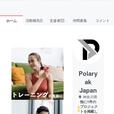
活動報告
支援者
仲間募集
コメント
ホーム
5
28
Polary
ak
Japan
神奈川県
他に1件の
プロジェク
トを掲載し