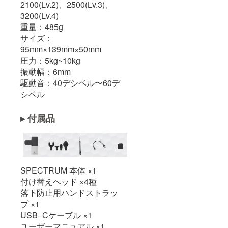
2100(Lv.2)、2500(Lv.3)、
3200(Lv.4)
重量：485g
サイズ：
95mm×139mm×50mm
圧力：5kg~10kg
振動幅：6mm
駆動音：40デシベル〜60デ
シベル
▸ 付属品
SPECTRUM 本体 ×1
付け替えヘッド ×4種
落下防止用ハンドストラッ
プ ×1
USB−Cケーブル ×1
ユーザーマニュアル ×1