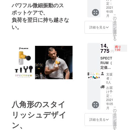
(25%OF
定：
パワフル微細振動のス
回復とケア
F)＋配
2021
ポットケアで、
年05
送料750
だと考えて
こ
月
円 →
の
負荷を翌日に持ち越さな
います。
リ
キャン
タ
ー
い。
ペーン
ン
詳細を見る
を
価格
身体をケア
選
択
13,125
す
するツール
る
円
の汎用性と
14,
SPECT
残り
RUM 本
775
100
効果を最大
円
体 1個
限に引き出
SPECT
付け替
RUM（
えヘッ
すため、私
定価
ド 4種
たちのデザ
16,500
USB-C
支援
インはプロ
円） 割
ケーブ
者：
引価格
ル 1個
0人
フェッショ
14,025
落下防
お届
ナルの経験
円
止用ハ
け予
(15%OF
に基づいて
ンドス
定：
F)＋配
2021
トラッ
八角形のスタイ
作られてい
年05
送料750
プ 1個
こ
月
ます。
円 →
ユー
の
リッシュデザイ
リ
キャン
ザーマ
プロのパー
タ
ー
ペーン
ニュア
ン
詳細を見る
ソナルト
を
ン、
価格
ル 1個
選
択
レーナー、
14,775
※色は5
す