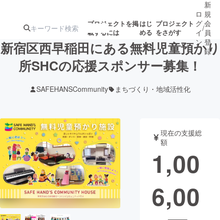
新
ロ
規
グ
会
プロジェクトを掲
はじ
プロジェクト
/
載するには
める
をさがす
イ
員
ン
登
新宿区西早稲田にある無料児童預かり
録
所SHCの応援スポンサー募集！
人気のプロ
注目のリ
注目の新着プロ
募集終了が近いプ
もうすぐ公開
SAFEHANSCommunity
まちづくり・地域活性化
ジェクト
ターン
ジェクト
ロジェクト
されます
アート・写真
音楽
現在の支援総
額
1,00
テクノロジー・ガジェット
ゲーム・サ
6,00
映像・映画
書籍・雑誌
ビジネス・起業
チャレンジ