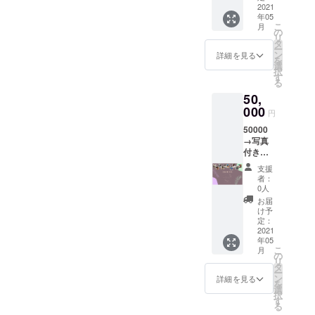
セット
2021
年05
(ペン、
こ
月
マグ２
の
リ
ペア、
タ
ー
コー
ン
詳細を見る
を
ヒー３
選
択
種類、T
す
る
シャツ)
50,
ご希望
のTシャ
000
円
ツのサ
50000
イズを
→写真
備考欄
付きお
にご記
礼メッ
載くだ
支援
セージ
さい
者：
メール
0人
と、ギ
お届
フト
け予
セット
定：
(ペン、
2021
年05
ペアマ
こ
月
グセッ
の
リ
ト、
タ
ー
コー
ン
詳細を見る
を
ヒー、T
選
択
シャツ)
す
る
個人名