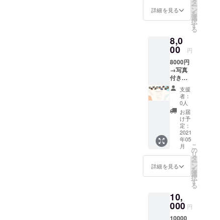
プ、T
タ
ー
シャツ
ン
詳細を見る
を
を送り
選
択
ます。
す
る
ご希望
8,0
のTシャ
ツのサ
00
円
イズを
8000円
備考欄
→写真
にご記
付きお
載くだ
礼メッ
さい
支援
セージ
者：
メール
0人
と、ギ
お届
フト
け予
セット
定：
(ペン、
2021
年05
マグ、
こ
月
コー
の
リ
ヒー付
タ
ー
き)を送
ン
詳細を見る
を
りま
選
択
す。 ご
す
る
希望のT
10,
シャツ
のサイ
000
円
ズを備
10000
考欄に