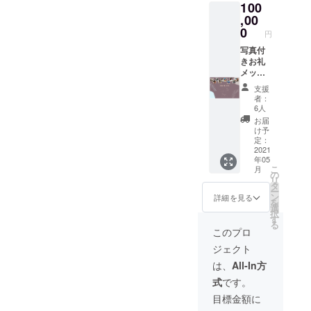
100
また
は、社
,00
名をHP
0
円
掲載1年
間しま
写真付
す ＊HP
きお礼
掲載1年
メッ
間(2021
セー
支援
年5月後
ジ、ギ
者：
半頃か
フト
6人
ら
セット
お届
2022年
(ペン、
け予
5月後半
ペアマ
定：
頃ま
グカッ
2021
年05
で） ご
プ 、
こ
月
希望のT
コー
の
リ
シャツ
ヒー、T
タ
ー
のサイ
シャ
ン
詳細を見る
を
ズを備
ツ）HP
選
択
考欄に
掲載1年
す
る
ご記載
間、豪
このプロ
くださ
華スポ
ジェクト
い
ンサー
パー
は、
All-In方
ティー
式
です。
招待券
を送り
目標金額に
ます ご