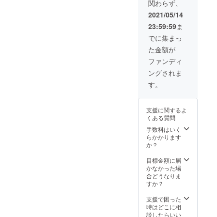
関わらず、
希望のT
シャツ
2021/05/14
のサイ
23:59:59
ま
ズを備
考欄に
でに集まっ
ご記載
た金額が
くださ
い HP掲
ファンディ
載1年間
ングされま
(2021年
5月後半
す。
頃か
ら
2022年
支援に関するよ
5月後半
くある質問
頃ま
で）
手数料はいく
「豪華
らかかります
スポン
か？
サー
パー
目標金額に届
ティー
かなかった場
」→日
合どうなりま
程はコ
すか？
ロナが
終わり
支援で困った
次第8月
時はどこに相
頃、ま
談したらいい