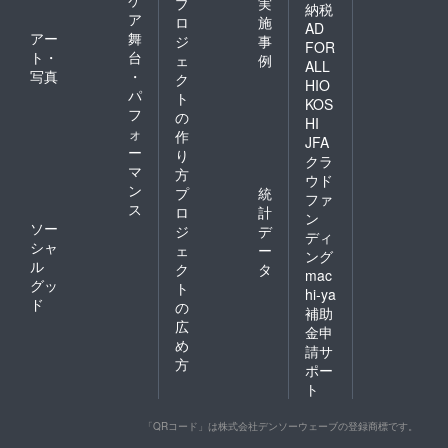
プ
実
納税
ア
ロ
施
AD
アー
舞
ジ
事
FOR
ト・
台
ェ
例
ALL
写真
・
ク
HIO
パ
ト
KOS
フ
の
HI
ォ
作
JFA
ー
り
クラ
マ
方
ウド
ン
プ
統
ファ
ス
ロ
計
ン
ソー
ジ
デ
ディ
シャ
ェ
ー
ング
ル
ク
タ
mac
グッ
ト
hi-ya
ド
の
補助
広
金申
め
請サ
方
ポー
ト
「QRコード」は株式会社デンソーウェーブの登録商標です。