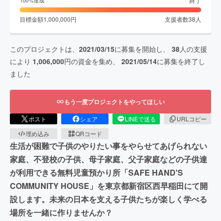
終了
100
%達成
目標金額
1,000,000
円
支援者数
38
人
このプロジェクトは、
2021/03/15
に募集を開始し、
38
人の支援
により
1,006,000
円の資金を集め、
2021/05/14
に募集を終了し
ました
もう一度プロジェクトをやってほしい
ポスト
シェア
LINEで送る
URLコピー
埋め込み
QRコード
生活が困難で子供のやりたい事をやらせてあげられない
家庭、不登校の子供、母子家庭、父子家庭などの子供達
が利用できる無料児童預かり所「SAFE HAND'S
COMMUNITY HOUSE」を東京都新宿区西早稲田にて開
設します。未来の日本を支える子供たちが楽しく学べる
場所を一緒に作りませんか？