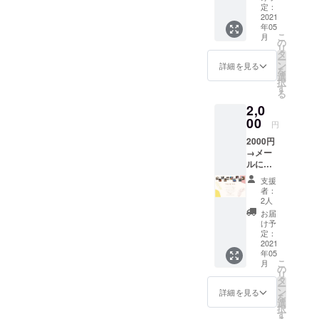
を送り
定：
ます。
2021
年05
こ
月
の
リ
タ
ー
ン
詳細を見る
を
選
択
す
る
2,0
00
円
2000円
→メー
ルにて
オリジ
支援
ナル
者：
Thank
2人
you
お届
メッ
け予
セージ
定：
写真付
2021
年05
きバー
こ
月
ジョン
の
リ
を送り
タ
ー
ます
ン
詳細を見る
を
選
択
す