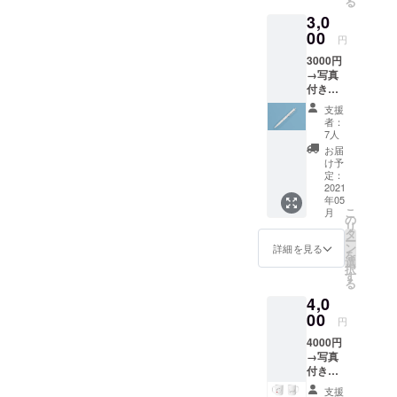
る
3,0
00
円
3000円
→写真
付きお
礼メッ
支援
セージ
者：
メール
7人
を写真
お届
付きと
け予
オリジ
定：
ナルペ
2021
年05
ンを送
こ
月
ります
の
リ
タ
ー
ン
詳細を見る
を
選
択
す
る
4,0
00
円
4000円
→写真
付きお
礼メッ
支援