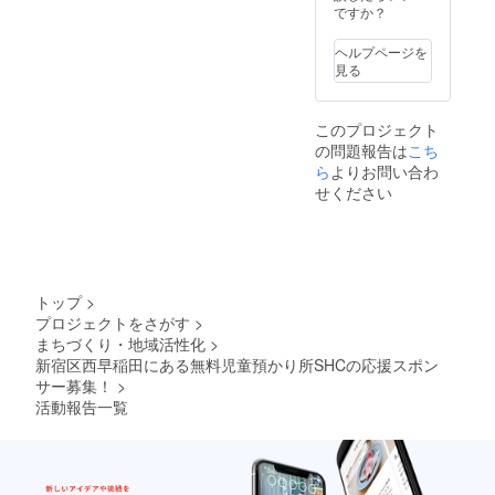
たは9月
ですか？
頃に予
定して
ヘルプページを
おりま
見る
す。
このプロジェクト
の問題報告は
こち
ら
よりお問い合わ
せください
トップ
>
プロジェクトをさがす
>
まちづくり・地域活性化
>
新宿区西早稲田にある無料児童預かり所SHCの応援スポン
サー募集！
>
活動報告一覧