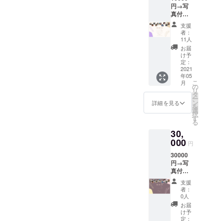
円→写
ご記載
真付き
くださ
メッ
い
支援
セー
者：
ジ、ギ
11人
フト
お届
セット
け予
(ペン、
定：
マグ、
2021
年05
コー
こ
月
ヒー、T
の
リ
シャ
タ
ー
ツ）を
ン
詳細を見る
を
送りま
選
択
す ご希
す
る
望のT
30,
シャツ
のサイ
000
円
ズを備
30000
考欄に
円→写
ご記載
真付き
くださ
お礼
い
支援
メッ
者：
セージ
0人
メール
お届
と、ギ
け予
フト
定：