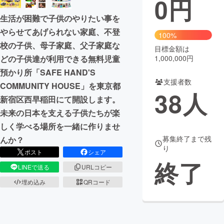
0
円
生活が困難で子供のやりたい事を
まちづくり・地域活性化
やらせてあげられない家庭、不登
100%
校の子供、母子家庭、父子家庭な
目標金額は
CAMPFIRE for Social Good
CAMPFIRE Creation
1,000,000円
どの子供達が利用できる無料児童
CAMPFIREふるさと納税
machi-ya
コミュニティ
預かり所「SAFE HAND'S
支援者数
COMMUNITY HOUSE」を東京都
38
人
新宿区西早稲田にて開設します。
未来の日本を支える子供たちが楽
しく学べる場所を一緒に作りませ
募集終了まで残
んか？
り
ポスト
シェア
終了
LINEで送る
URLコピー
埋め込み
QRコード