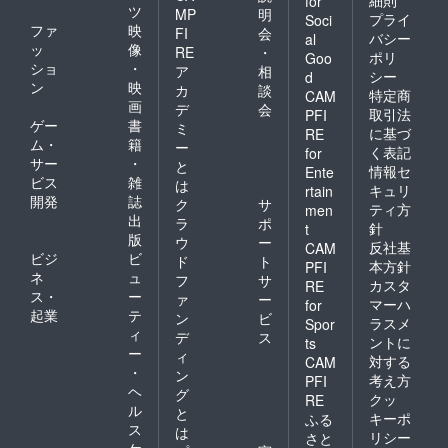
for
ツ
MP
明
プライ
Soci
ファ
映
FI
会
バシー
al
ッ
像
RE
・
ポリ
Goo
ショ
・
ア
相
シー
d
ン
映
カ
談
特定商
CAM
画
デ
会
取引法
PFI
ゲー
書
ミ
に基づ
RE
ム・
籍
ー
く表記
for
サー
・
と
情報セ
Ente
ビス
雑
は
キュリ
rtain
開発
誌
ク
サ
ティ方
men
出
ラ
ポ
針
t
版
ウ
ー
反社基
CAM
ビジ
ビ
ド
ト
本方針
PFI
ネ
ュ
フ
サ
カスタ
RE
ス・
ー
ァ
ー
マーハ
for
起業
テ
ン
ビ
ラスメ
Spor
ィ
デ
ス
ントに
ts
ー
ィ
対する
CAM
・
ン
考え方
PFI
ヘ
グ
クッ
RE
ル
と
キーポ
ふる
ス
は
リシー
さと
ケ