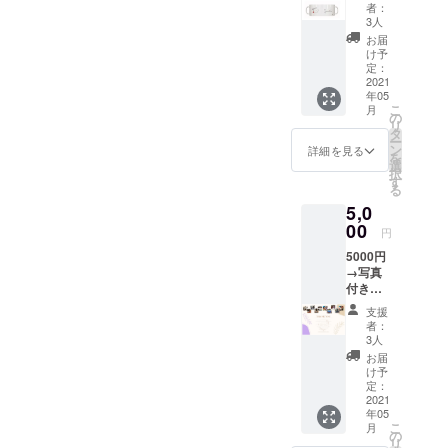
セージ
者：
メール
3人
と、オ
お届
リジナ
け予
ルペン
定：
とオリ
2021
年05
ジナル
こ
月
マグ
の
リ
カップ
タ
ー
を送り
ン
詳細を見る
を
ます。
選
択
す
る
5,0
00
円
5000円
→写真
付きお
礼メッ
支援
セージ
者：
メール
3人
と、オ
お届
リジナ
け予
ルボー
定：
ルペ
2021
年05
ン、マ
こ
月
グカッ
の
リ