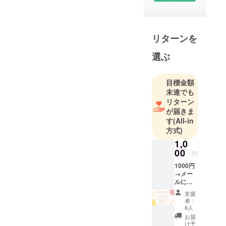
リターンを
選ぶ
目標金額
未達でも
リターン
が届きま
す
(All-in
方式)
1,0
00
円
1000円
→メー
ルにて
オリジ
支援
ナル
者：
Thank
6人
youメッ
お届
セージ
け予