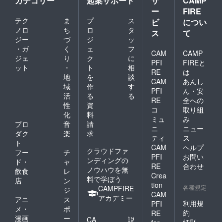
カテゴリー
起案サポート
サ
CAMP
ー
FIRE
テク
ま
プ
ス
ビ
につい
ノロ
ち
ロ
タ
ス
て
ジー
づ
ジ
ッ
・ガ
く
ェ
フ
CAM
CAMP
ジェ
り
ク
に
PFI
FIREと
ット
・
ト
相
RE
は
地
を
談
CAM
あんし
域
作
す
PFI
ん・安
活
る
る
RE
全への
性
資
コ
取り組
化
料
ミュ
み
プロ
音
請
ニ
ニュー
ダク
楽
求
ティ
ス
ト
CAM
ヘルプ
クラウドファ
フー
チ
PFI
お問い
ンディングの
ド・
ャ
RE
合わせ
ノウハウを無
飲食
レ
Crea
料で学ぼう
店
ン
tion
各種規定
CAMPFIRE
ジ
CAM
アカデミー
アニ
ス
利用規
PFI
メ・
ポ
約
RE
漫画
ー
CA
説
細則