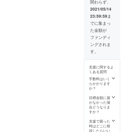
関わらず、
希望のT
シャツ
2021/05/14
のサイ
23:59:59
ま
ズを備
考欄に
でに集まっ
ご記載
た金額が
くださ
い HP掲
ファンディ
載1年間
ングされま
(2021年
5月後半
す。
頃か
ら
2022年
支援に関するよ
5月後半
くある質問
頃ま
で）
手数料はいく
「豪華
らかかります
スポン
か？
サー
パー
目標金額に届
ティー
かなかった場
」→日
合どうなりま
程はコ
すか？
ロナが
終わり
支援で困った
次第8月
時はどこに相
頃、ま
談したらいい