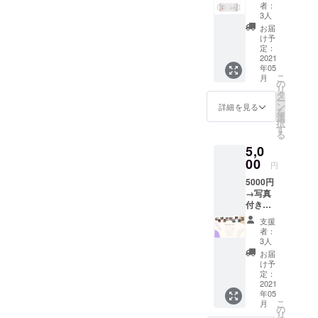
セージ
者：
メール
3人
と、オ
お届
リジナ
け予
ルペン
定：
とオリ
2021
年05
ジナル
こ
月
マグ
の
リ
カップ
タ
ー
を送り
ン
詳細を見る
を
ます。
選
択
す
る
5,0
00
円
5000円
→写真
付きお
礼メッ
支援
セージ
者：
メール
3人
と、オ
お届
リジナ
け予
ルボー
定：
ルペ
2021
年05
ン、マ
こ
月
グカッ
の
リ