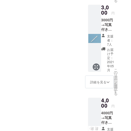
る
3,0
00
円
3000円
→写真
付きお
礼メッ
支援
セージ
者：
メール
7人
を写真
お届
付きと
け予
オリジ
定：
ナルペ
2021
年05
ンを送
こ
月
ります
の
リ
タ
ー
ン
詳細を見る
を
選
択
す
る
4,0
00
円
4000円
→写真
付きお
礼メッ
支援