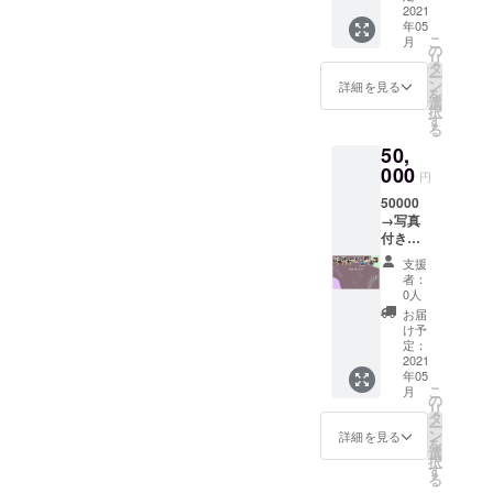
セット
2021
年05
(ペン、
こ
月
マグ２
の
リ
ペア、
タ
ー
コー
ン
詳細を見る
を
ヒー３
選
択
種類、T
す
る
シャツ)
50,
ご希望
のTシャ
000
円
ツのサ
50000
イズを
→写真
備考欄
付きお
にご記
礼メッ
載くだ
支援
セージ
さい
者：
メール
0人
と、ギ
お届
フト
け予
セット
定：
(ペン、
2021
年05
ペアマ
こ
月
グセッ
の
リ
ト、
タ
ー
コー
ン
詳細を見る
を
ヒー、T
選
択
シャツ)
す
る
個人名