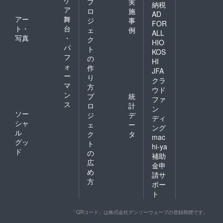
プ
実
納税
ア
ロ
施
AD
アー
舞
ジ
事
FOR
ト・
台
ェ
例
ALL
写真
・
ク
HIO
パ
ト
KOS
フ
の
HI
ォ
作
JFA
ー
り
クラ
マ
方
ウド
ン
プ
統
ファ
ス
ロ
計
ン
ソー
ジ
デ
ディ
シャ
ェ
ー
ング
ル
ク
タ
mac
グッ
ト
hi-ya
ド
の
補助
広
金申
め
請サ
方
ポー
ト
「QRコード」は株式会社デンソーウェーブの登録商標です。