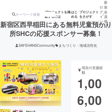
新
ロ
規
グ
会
プロジェクトを掲
はじ
プロジェクト
/
載するには
める
をさがす
イ
員
ン
登
新宿区西早稲田にある無料児童預かり
録
所SHCの応援スポンサー募集！
人気のプロ
注目のリ
注目の新着プロ
募集終了が近いプ
もうすぐ公開
SAFEHANSCommunity
まちづくり・地域活性化
ジェクト
ターン
ジェクト
ロジェクト
されます
アート・写真
音楽
現在の支援総
額
1,00
テクノロジー・ガジェット
ゲーム・サ
6,00
映像・映画
書籍・雑誌
ビジネス・起業
チャレンジ