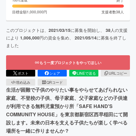
終了
100
%達成
目標金額
1,000,000
円
支援者数
38
人
このプロジェクトは、
2021/03/15
に募集を開始し、
38
人の支援
により
1,006,000
円の資金を集め、
2021/05/14
に募集を終了し
ました
もう一度プロジェクトをやってほしい
ポスト
シェア
LINEで送る
URLコピー
埋め込み
QRコード
生活が困難で子供のやりたい事をやらせてあげられない
家庭、不登校の子供、母子家庭、父子家庭などの子供達
が利用できる無料児童預かり所「SAFE HAND'S
COMMUNITY HOUSE」を東京都新宿区西早稲田にて開
設します。未来の日本を支える子供たちが楽しく学べる
場所を一緒に作りませんか？