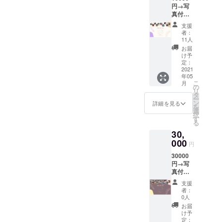
円→写
ご記載
真付き
くださ
メッ
い
支援
セー
者：
ジ、ギ
11人
フト
お届
セット
け予
(ペン、
定：
マグ、
2021
年05
コー
こ
月
ヒー、T
の
リ
シャ
タ
ー
ツ）を
ン
詳細を見る
を
送りま
選
択
す ご希
す
る
望のT
30,
シャツ
のサイ
000
円
ズを備
30000
考欄に
円→写
ご記載
真付き
くださ
お礼
い
支援
メッ
者：
セージ
0人
メール
お届
と、ギ
け予
フト
定：