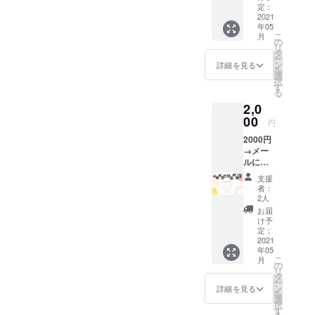
を送り
定：
ます。
2021
年05
こ
月
の
リ
タ
ー
ン
詳細を見る
を
選
択
す
る
2,0
00
円
2000円
→メー
ルにて
オリジ
支援
ナル
者：
Thank
2人
you
お届
メッ
け予
セージ
定：
写真付
2021
年05
きバー
こ
月
ジョン
の
リ
を送り
タ
ー
ます
ン
詳細を見る
を
選
択
す