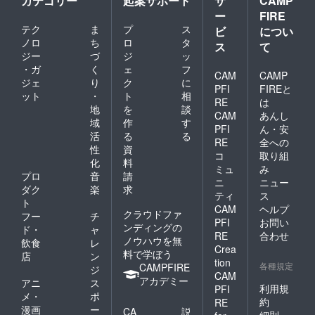
カテゴリー
起案サポート
サ
CAMP
ー
FIRE
テク
ま
プ
ス
ビ
につい
ノロ
ち
ロ
タ
ス
て
ジー
づ
ジ
ッ
・ガ
く
ェ
フ
CAM
CAMP
ジェ
り
ク
に
PFI
FIREと
ット
・
ト
相
RE
は
地
を
談
CAM
あんし
域
作
す
PFI
ん・安
活
る
る
RE
全への
性
資
コ
取り組
化
料
ミュ
み
プロ
音
請
ニ
ニュー
ダク
楽
求
ティ
ス
ト
CAM
ヘルプ
クラウドファ
フー
チ
PFI
お問い
ンディングの
ド・
ャ
RE
合わせ
ノウハウを無
飲食
レ
Crea
料で学ぼう
店
ン
tion
各種規定
CAMPFIRE
ジ
CAM
アカデミー
アニ
ス
利用規
PFI
メ・
ポ
約
RE
漫画
ー
CA
説
細則