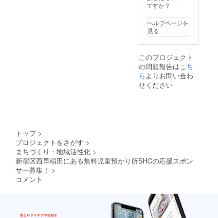
たは9月
ですか？
頃に予
定して
ヘルプページを
おりま
見る
す。
このプロジェクト
の問題報告は
こち
ら
よりお問い合わ
せください
トップ
>
プロジェクトをさがす
>
まちづくり・地域活性化
>
新宿区西早稲田にある無料児童預かり所SHCの応援スポン
サー募集！
>
コメント