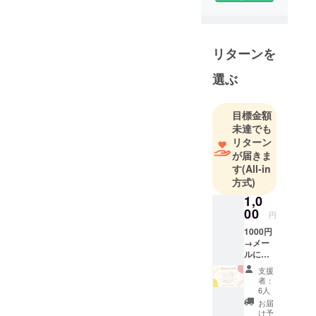
リターンを
選ぶ
目標金額
未達でも
リターン
が届きま
す
(All-in
方式)
1,0
00
円
1000円
→メー
ルにて
オリジ
支援
ナル
者：
Thank
6人
youメッ
お届
セージ
け予