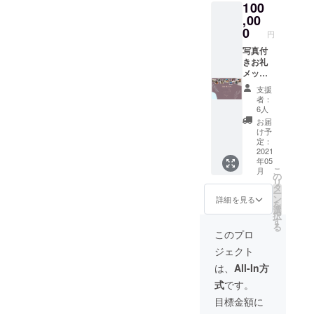
100
また
は、社
,00
名をHP
0
円
掲載1年
間しま
写真付
す ＊HP
きお礼
掲載1年
メッ
間(2021
セー
支援
年5月後
ジ、ギ
者：
半頃か
フト
6人
ら
セット
お届
2022年
(ペン、
け予
5月後半
ペアマ
定：
頃ま
グカッ
2021
年05
で） ご
プ 、
こ
月
希望のT
コー
の
リ
シャツ
ヒー、T
タ
ー
のサイ
シャ
ン
詳細を見る
を
ズを備
ツ）HP
選
択
考欄に
掲載1年
す
る
ご記載
間、豪
このプロ
くださ
華スポ
ジェクト
い
ンサー
パー
は、
All-In方
ティー
式
です。
招待券
を送り
目標金額に
ます ご