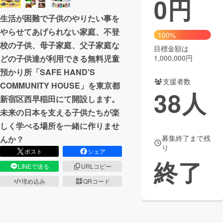
0
円
生活が困難で子供のやりたい事を
まちづくり・地域活性化
やらせてあげられない家庭、不登
100%
校の子供、母子家庭、父子家庭な
目標金額は
CAMPFIRE for Social Good
CAMPFIRE Creation
1,000,000円
どの子供達が利用できる無料児童
CAMPFIREふるさと納税
machi-ya
コミュニティ
預かり所「SAFE HAND'S
支援者数
COMMUNITY HOUSE」を東京都
38
人
新宿区西早稲田にて開設します。
未来の日本を支える子供たちが楽
しく学べる場所を一緒に作りませ
募集終了まで残
んか？
り
ポスト
シェア
終了
LINEで送る
URLコピー
埋め込み
QRコード