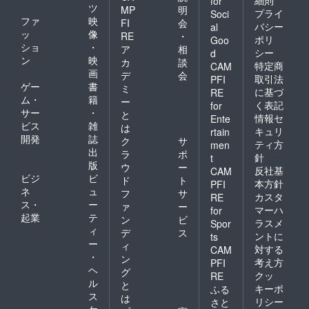
for
ツ
MP
明
プライ
Soci
ファ
映
FI
会
バシー
al
ッ
像
RE
・
ポリ
Goo
ショ
・
ア
相
シー
d
ン
映
カ
談
特定商
CAM
画
デ
会
取引法
PFI
ゲー
書
ミ
に基づ
RE
ム・
籍
ー
く表記
for
サー
・
と
情報セ
Ente
ビス
雑
は
キュリ
rtain
開発
誌
ク
サ
ティ方
men
出
ラ
ポ
針
t
版
ウ
ー
反社基
CAM
ビジ
ビ
ド
ト
本方針
PFI
ネ
ュ
フ
サ
カスタ
RE
ス・
ー
ァ
ー
マーハ
for
起業
テ
ン
ビ
ラスメ
Spor
ィ
デ
ス
ントに
ts
ー
ィ
対する
CAM
・
ン
考え方
PFI
ヘ
グ
クッ
RE
ル
と
キーポ
ふる
ス
は
リシー
さと
ケ