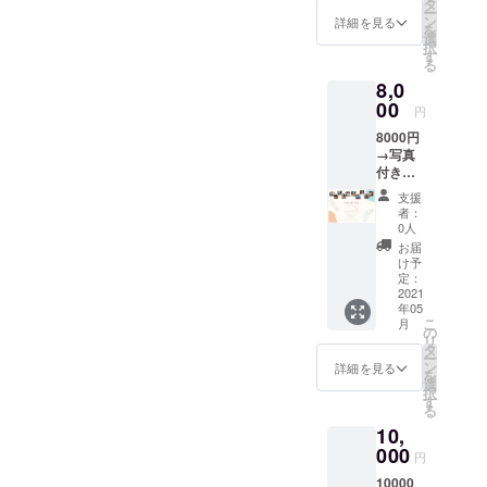
プ、T
タ
ー
シャツ
ン
詳細を見る
を
を送り
選
択
ます。
す
る
ご希望
8,0
のTシャ
ツのサ
00
円
イズを
8000円
備考欄
→写真
にご記
付きお
載くだ
礼メッ
さい
支援
セージ
者：
メール
0人
と、ギ
お届
フト
け予
セット
定：
(ペン、
2021
年05
マグ、
こ
月
コー
の
リ
ヒー付
タ
ー
き)を送
ン
詳細を見る
を
りま
選
択
す。 ご
す
る
希望のT
10,
シャツ
のサイ
000
円
ズを備
10000
考欄に