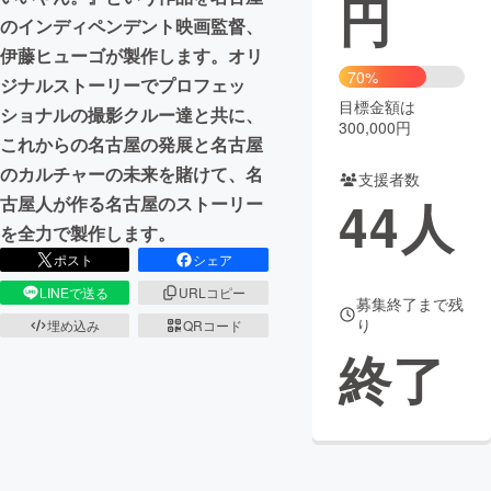
円
のインディペンデント映画監督、
まちづくり・地域活性化
伊藤ヒューゴが製作します。オリ
70%
ジナルストーリーでプロフェッ
目標金額は
CAMPFIRE for Social Good
CAMPFIRE Creation
ショナルの撮影クルー達と共に、
300,000円
CAMPFIREふるさと納税
machi-ya
コミュニティ
これからの名古屋の発展と名古屋
のカルチャーの未来を賭けて、名
支援者数
44
人
古屋人が作る名古屋のストーリー
を全力で製作します。
ポスト
シェア
LINEで送る
URLコピー
募集終了まで残
り
埋め込み
QRコード
終了