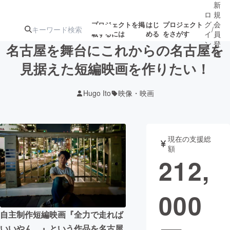
新
ロ
規
グ
会
プロジェクトを掲
はじ
プロジェクト
/
載するには
める
をさがす
イ
員
ン
登
名古屋を舞台にこれからの名古屋を
録
見据えた短編映画を作りたい！
人気のプロ
注目のリ
注目の新着プロ
募集終了が近いプ
もうすぐ公開
Hugo Ito
映像・映画
ジェクト
ターン
ジェクト
ロジェクト
されます
アート・写真
音楽
現在の支援総
額
212,
テクノロジー・ガジェット
ゲーム・サ
000
映像・映画
書籍・雑誌
自主制作短編映画『全力で走れば
ビジネス・起業
チャレンジ
いいやん。』という作品を名古屋