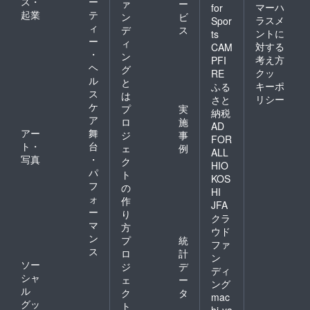
ス・
ー
ァ
ー
マーハ
for
起業
テ
ン
ビ
ラスメ
Spor
ィ
デ
ス
ントに
ts
ー
ィ
対する
CAM
・
ン
考え方
PFI
ヘ
グ
クッ
RE
ル
と
キーポ
ふる
ス
は
リシー
さと
ケ
プ
実
納税
ア
ロ
施
AD
アー
舞
ジ
事
FOR
ト・
台
ェ
例
ALL
写真
・
ク
HIO
パ
ト
KOS
フ
の
HI
ォ
作
JFA
ー
り
クラ
マ
方
ウド
ン
プ
統
ファ
ス
ロ
計
ン
ソー
ジ
デ
ディ
シャ
ェ
ー
ング
ル
ク
タ
mac
グッ
ト