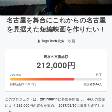
名古屋を舞台にこれからの名古屋
を見据えた短編映画を作りたい！
Hugo Ito
映像・映画
現在の支援総額
212,000
円
終了
70
%達成
目標金額
300,000
円
支援者数
44
人
このプロジェクトは、
2017/08/11
に募集を開始し、
44
人の支援
により
212,000
円の資金を集め、
2017/08/30
に募集を終了しま
した