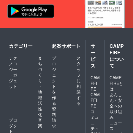
カテゴリー
起案サポート
サ
CAMP
ー
FIRE
テク
ま
プ
ス
ビ
につい
ノロ
ち
ロ
タ
ス
て
ジー
づ
ジ
ッ
・ガ
く
ェ
フ
CAM
CAMP
ジェ
り
ク
に
PFI
FIREと
ット
・
ト
相
RE
は
地
を
談
CAM
あんし
域
作
す
PFI
ん・安
活
る
る
RE
全への
性
資
コ
取り組
化
料
ミュ
み
プロ
音
請
ニ
ニュー
ダク
楽
求
ティ
ス
ト