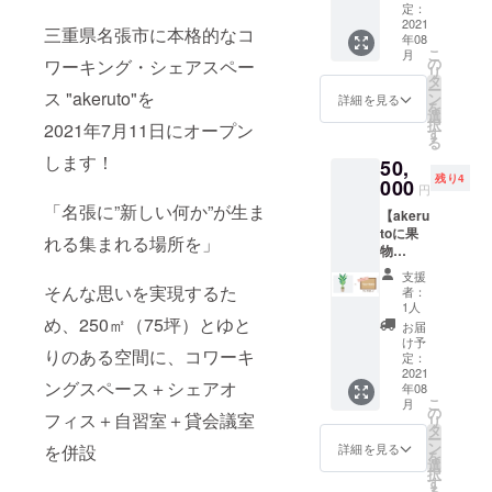
サイズ
ていた
定：
けませ
を設置
2021
だきま
ん。
三重県名張市に本格的なコ
年08
させて
す！ ＊
こ
月
いただ
備考欄
の
ワーキング・シェアスペー
リ
きま
へ記載
タ
ー
す。 ▶
ス "akeruto"を
したい
ン
詳細を見る
を
植物に
ご支援
選
択
2021年7月11日にオープン
つける
者名の
す
る
プレー
ご記入
します！
50,
トにお
をお願
残り4
名前や
000
いいた
円
企業PR
しま
「名張に”新しい何か”が生ま
【akeru
を掲載
す。 ＊
toに果
させて
akeruto
れる集まれる場所を」
物
いただ
ウォー
を！】
きま
ル木材
支援
【実が
す。 ▶︎
そんな思いを実現するた
はサイ
者：
なる木
ご支援
ズが不
1人
を設置
め、250㎡（75坪）とゆと
者名簿
定形な
お届
しま
への記
ため企
け予
りのある空間に、コワーキ
す！】
載 ※注
定：
業PRは
▶︎お祝
2021
意 設置
記載で
ングスペース＋シェアオ
年08
い果
する観
きませ
こ
月
樹 大
葉植物
の
ん。
フィス＋自習室＋貸会議室
リ
サイ
はこち
タ
ー
ズ！＆
らで選
ン
詳細を見る
を併設
を
ウォー
ばせて
選
択
ル記名
いただ
す
る