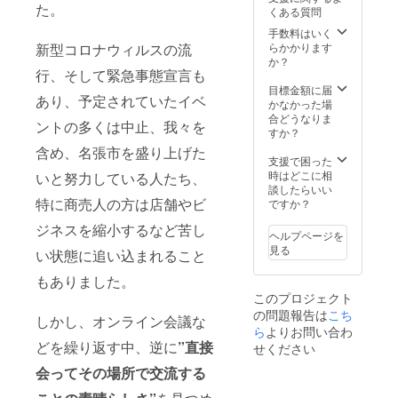
ござい
容をご
た。
くある質問
ます。
記載く
※ご利用
ださ
手数料はいく
いただ
い。 ※
新型コロナウィルスの流
らかかります
く個室
職種や
か？
行、そして緊急事態宣言も
はお申
利用目
込み後
的に
目標金額に届
あり、予定されていたイベ
の見学
よって
かなかった場
等で空
はお断
合どうなりま
ントの多くは中止、
我々を
いてい
りさせ
すか？
る場所
ていた
含め、名張市を盛り上げた
をお選
だくこ
支援で困った
びいた
とがご
時はどこに相
いと努力している人たち、
だきま
ざいま
談したらいい
す。 ※
す。 ※
特に商売人の方は店舗やビ
ですか？
ご利用
ご利用
ジネスを縮小するなど苦し
開始可
いただ
ヘルプページを
能：
く個室
見る
い状態に追い込まれること
2021年
はご指
8月以降
定でき
もありました。
の申込
ませ
このプロジェクト
み月よ
ん。 ※
の問題報告は
こち
り1年間
ご利用
しかし、オンライン会議な
※日割
開始可
ら
よりお問い合わ
り、指
能：
どを繰り返す中、逆に
”直接
せください
定月の
2021年
会ってその場所で交流する
みの利
8月以降
用はい
の申込