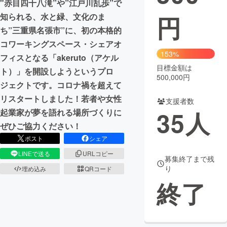
"赤目四十八滝”や”江戸川乱歩”で
円
知られる、水と緑、文化のま
まちづくり・地域活性化
ち”三重県名張市”に、初の本格的
コワーキングスペース・シェアオ
CAMPFIRE for Social Good
CAMPFIRE Creation
153%
フィスとなる「akeruto（アケル
CAMPFIREふるさと納税
machi-ya
コミュニティ
目標金額は
ト）」を開設しようというプロ
500,000円
ジェクトです。コロナ禍を超えて
リスタートしました！若者や女性
支援者数
35
人
起業家が夢を語れる場所づくりに
ぜひご協力ください！
ポスト
シェア
LINEで送る
URLコピー
募集終了まで残
り
埋め込み
QRコード
終了