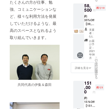
akeruto
たくさんの方が仕事、勉
きま
58,
利用者
す。 お
残り10
強、コミュニケーションな
＆ス
500
名前の
円
タッフ
掲載を
ど、様々な利用方法を発展
約
がより
ご希望
35%Off
元気に
の方
していただけるような、最
【39,00
なれる
は、備
0円】ク
かもが⁉
考欄に
高のスペースとなれるよう
支援
ラウド
実がな
ご掲載
者：
ファン
る木を
の名前
0人
取り組んでいきます。
ディン
設置い
と事業
お届
グ限定
たしま
者他の
け予
フリー
す！
定：
方は事
席 平日
2021
▶ 果
業PR文
年08
プラン
樹につ
40字程
こ
月
12ヶ月
けるプ
の
度まで
リ
（1年
レート
タ
をご記
ー
間） ＜
にお名
ン
入くだ
詳細を見る
を
リター
前や企
選
さ
択
ン詳細
業PRを
す
い。、
る
＞ ■ 通
掲載さ
備考欄
151
常
せてい
の記入
共同代表の伊集＆森田
7,500（
,00
ただき
は必須
残り3
月）
ます。
0
項目で
円
x12ヶ月
▶︎ 公
す。
=90,000
約
開され
円相当
15％Off
るご支
■
【151,0
援者名