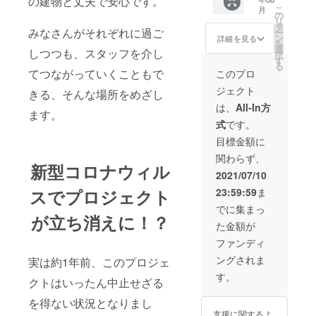
の建物と丈夫で安心です。
場合、
援者名
1人 指
40字程
こ
月
ご連絡
簿への
定席
度まで
の
リ
のうえ
記載 ※
プラン
をご記
タ
みなさんがそれぞれに過ご
ー
無効と
備考欄
12ヶ月
入くだ
ン
詳細を見る
を
なる場
に事業
＜リ
さ
選
しつつも、スタッフを介し
択
合がご
名や具
ターン
い。、
す
る
ざいま
体的な
詳細＞
備考欄
てつながっていくこともで
このプロ
す。
事業内
■ 通常
の記入
ジェクト
容をご
15,000
きる、そんな場所をめざし
は必須
記載く
（月）
項目で
は、
All-In方
ます。
ださ
x12ヶ月
す
式
です。
い。 ※
=175,00
個人の
0円相当
目標金額に
方はお
■ 営業
関わらず、
およそ
時間内
新型コロナウィル
の利用
利用し
2021/07/10
目的を
たい放
スでプロジェクト
23:59:59
ま
ご記入
題 ■ 公
くださ
開され
でに集まっ
い ※職
るご支
が立ち消えに！？
た金額が
種や利
援者名
用目的
簿への
ファンディ
によっ
記載 ※
ングされま
実は約1年前、このプロジェ
てはお
備考欄
断りさ
に事業
す。
クトはいったん中止せざる
せてい
名や具
ただく
体的な
を得ない状況となりまし
ことが
事業内
支援に関するよ