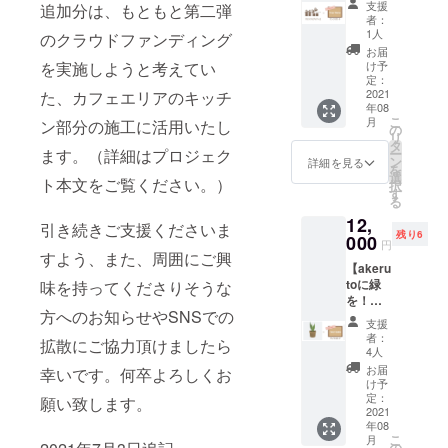
す。 ＊
スペー
以降を
支援
追加分は、もともと第二弾
を２点
備考欄
ス利用
予定し
者：
と 公開
の記入
券１day
1人
ており
のクラウドファンディング
される
がない
PASS×
ます。
お届
ご支援
場合、
を実施しようと考えてい
８回分
け予
者名簿
名簿へ
定：
※注意
へ記載
2021
た、カフェエリアのキッチ
の記載
コワー
年08
させて
ができ
キング
こ
月
ン部分の施工に活用いたし
いただ
なくな
の
スペー
リ
きま
りま
タ
ス利用
ます。（詳細はプロジェク
ー
す！ ＊
す。
ン
券 有効
詳細を見る
を
備考欄
選
期限：
ト本文をご覧ください。）
択
へ記載
す
2022年
る
したい
3月末営
12,
ご支援
業日ま
引き続きご支援くださいま
残り6
者名の
000
で
円
ご記入
すよう、また、周囲にご興
【akeru
をお願
toに緑
味を持ってくださりそうな
いいた
を！】
しま
方へのお知らせやSNSでの
【中サ
す。 ＊
支援
イズ】
備考欄
者：
拡散にご協力頂けましたら
▶︎お祝
の記入
4人
い植
がない
お届
幸いです。何卒よろしくお
物 中
場合、
け予
サイズ
名簿へ
定：
願い致します。
を設置
2021
の記載
年08
させて
ができ
こ
月
いただ
なくな
の