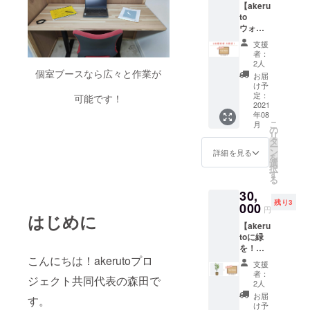
【akeru
円相当
の掲載
to
■
をご希
ウォー
9:00~1
望の方
ルに名
8:00 ま
は、備
支援
前を残
での利
考欄に
者：
した
用した
掲載し
2人
い！】
個室ブースなら広々と作業が
い放題
てほし
お届
入口に
■ WEB
い名前
け予
設定す
サイト
定：
と事業
可能です！
る予定
2021
のご支
者他の
年08
の
援者名
方は事
こ
月
akeruto
簿にも
の
業PR文
リ
ウォー
もちろ
タ
40字程
ー
ル そ
ん記載
ン
度まで
詳細を見る
を
こに施
します
選
をご記
択
工する
※ご利用
す
入くだ
る
木材に
開始可
さい。
30,
記名さ
能：
備考欄
残り3
せてい
000
2021年
の記入
円
はじめに
ただき
8月以降
は必須
【akeru
ます。
の申込
項目で
toに緑
あわせ
み月よ
す。
を！】
て公開
り ※日
こんにちは！akerutoプロ
【大サ
される
割り、
支援
イズ】
ご支援
指定月
者：
ジェクト共同代表の森田で
▶︎お祝
者名簿
のみの
2人
い植
へも記
利用は
お届
す。
物 大
載させ
いただ
け予