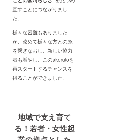
ことの素晴らしさ”
を見つめ
ただけ
み月よ
ませ
り1年間
直すことにつながりまし
ん。
※日割
り、指
た。
定月の
みの利
用はい
様々な困難もありました
ただけ
が、改めて様々な方との糸
ませ
ん。
を繋ぎなおし、新しい協力
者も増やし、このakerutoを
再スタートするチャンスを
得ることができました。
地域で支え育て
る！若者・女性起
業の拠点とした