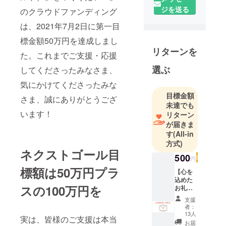
アップを応
ジを送る
のクラウドファンディング
援する活動
は、2021年7月2日に第一目
をおこなっ
ておりま
標金額50万円を達成しまし
す。
リターンを
た。これまでご支援・応援
「すべての
選ぶ
してくださったみなさま、
人はまなび
あえる」を
気にかけてくださったみな
コンセプト
目標金額
さま、誠にありがとうござ
に「こども
未達でも
います！
リターン
の学習支
が届きま
援」「オン
す
(All-in
ライン家庭
方式)
教師」
ネクストゴール目
500
円
「キッズプ
標額は50万円プラ
ログラミン
【心を
込めた
グ」や法人
スの100万円を
お礼
向けの研修
を】 小
支援
も行ってい
さくて
者：
も
13人
るNPO法人
実は、皆様のご支援は本当
akeruto
お届