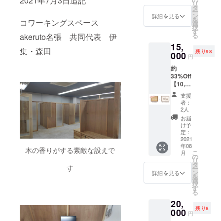
2021年7月3日追記
リ
きま
りま
タ
ー
す。 ▶
す。
ン
詳細を見る
を
コワーキングスペース
植物に
選
択
つける
す
る
akeruto名張 共同代表 伊
プレー
15,
トにお
集・森田
残り98
名前や
000
円
企業PR
約
を掲載
33%Off
させて
【10,00
いただ
0円】ク
きま
支援
ラウド
す。 ▶︎
者：
ファン
公開さ
2人
ディン
れるご
お届
グ限定
支援者
け予
フリー
名簿へ
定：
席 平日
2021
の記載
年08
プラン
※注意
木の香りがする素敵な設えで
こ
月
3ヶ月
設置す
の
リ
＜リ
る観葉
タ
す
ー
ターン
植物は
ン
詳細を見る
を
詳細＞
こちら
選
択
■ 通常
で選ば
す
る
7,500（
せてい
20,
月）
ただき
残り8
x3ヶ月
000
ます。
円
=22,500
お名前