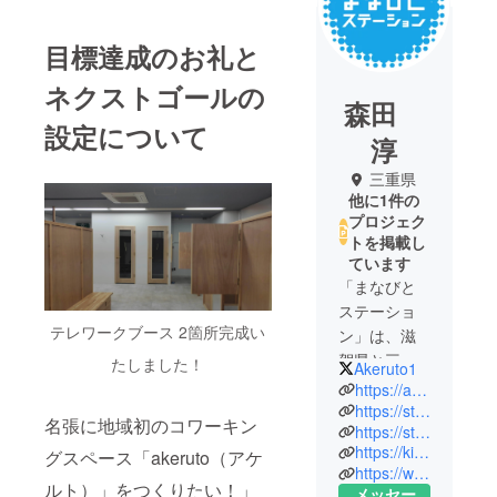
目標達成のお礼と
ネクストゴールの
森田
設定について
淳
三重県
他に1件の
プロジェク
トを掲載し
ています
「まなびと
ステーショ
テレワークブース 2箇所完成い
ン」は、滋
賀県と三重
たしました！
Akeruto1
県を拠点に
https://akeruto.net/
地域の教育
https://study-room.jp.net/
名張に地域初のコワーキン
https://study-station.net/
支援や個人
https://kids-prolab.com/location/te58/
グスペース「akeruto（アケ
の方の事業
https://www.instagram.com/akeruto.78/
スタート
ルト）」をつくりたい！」
メッセー