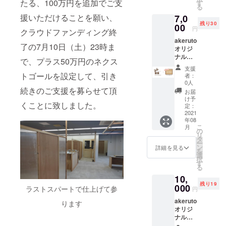
価格で
たる、100万円を追加でご支
ていた
す
る
コワー
だきま
援いただけることを願い、
7,0
キング
す！ ※
残り30
利用券
00
電子
円
クラウドファンディング終
をGET
メール
akeruto
できま
にてお
了の7月10日（土）23時ま
オリジ
す！！
送りさ
ナル
！ ・個
せてい
で、プラス50万円のネクス
グッズ
人様の
ただき
支援
を１点
み＊法
ますの
トゴールを設定して、引き
者：
と 公開
人の方
で、
0人
される
続きのご支援を募らせて頂
は登録
メール
お届
ご支援
した従
アドレ
け予
くことに致しました。
者名簿
業員1名
定：
スが必
へ記載
2021
まで利
須とな
年08
させて
用可能
りま
こ
月
いただ
です。
の
す。ご
リ
きま
・共連
タ
協力よ
ー
す！ ＊
れ入場
ン
ろしく
詳細を見る
を
備考欄
も1時間
選
お願い
択
へ記載
までOK
す
いたし
る
したい
で、打
ます。
10,
ご支援
ち合わ
※お返事
残り19
者名の
000
せにも
はオー
ラストスパートで仕上げて参
円
ご記入
便利で
プン後
akeruto
をお願
ります
す！ ▶︎
となり
オリジ
いいた
コワー
ます。7
ナル
しま
キング
月下旬
グッズ