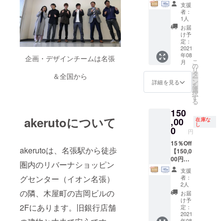
9:00~1
00円】
簿への
支援
8:00 ま
クラウ
記載
者：
での利
ドファ
▶
1人
用した
ンディ
akeruto
お届
い放題
ング限
ウォー
け予
■ 公開
定 シェ
ルに木
定：
される
アオ
2021
材への
年08
ご支援
フィス
記名 ※
企画・デザインチームは名張
こ
月
者名簿
1人 指
注意 設
の
リ
への記
定席
置する
タ
＆全国から
ー
載 ※ご
プラン
果樹は
ン
詳細を見る
を
利用開
12ヶ月
こちら
選
択
始可
＜リ
で選ば
す
る
能：
ターン
せてい
150
2021年
詳細＞
ただき
akerutoについて
8月以降
■ 通常
,00
ます。
在庫な
し
の申込
15,000
お名前
0
円
み月よ
（月）
の掲載
り 1年
x12ヶ月
15％Off
をご希
akerutoは、名張駅から徒歩
間とな
=175,00
【150,0
望の方
ります
0円相当
00円】
は、備
圏内のリバーナショッピン
※2021
■ 営業
クラウ
考欄に
支援
年12月
時間内
ドファ
ご掲載
グセンター（イオン名張）
者：
末日ま
利用し
ンディ
の名前
2人
でご利
たい放
ング限
と事業
の隣、木屋町の吉岡ビルの
お届
用お申
題 ■ 公
定 シェ
者他の
け予
2Fにあります。旧銀行店舗
し込み
開され
アオ
方は事
定：
のない
るご支
フィス
2021
業PR文
年08