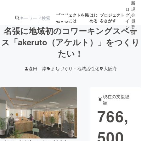
新
ロ
規
グ
会
プロジェクトを掲
はじ
プロジェクト
/
載するには
める
をさがす
イ
員
ン
登
名張に地域初のコワーキングスペー
録
ス「akeruto（アケルト）」をつくり
たい！
人気のプロ
注目のリ
注目の新着プロ
募集終了が近いプ
もうすぐ公開
ジェクト
ターン
ジェクト
ロジェクト
されます
森田 淳
まちづくり・地域活性化
大阪府
アート・写真
音楽
現在の支援総
テクノロジー・ガジェット
ゲーム・サ
額
766,
映像・映画
書籍・雑誌
500
ビジネス・起業
チャレンジ