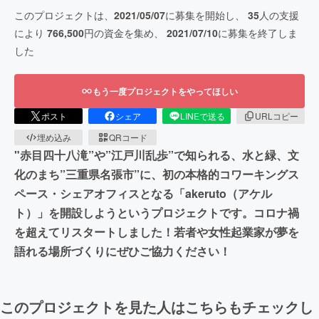
このプロジェクトは、
2021/05/07
に募集を開始し、
35
人の支援
により
766,500
円の資金を集め、
2021/07/10
に募集を終了しま
した
もう一度プロジェクトをやってほしい
ポスト
シェア
LINEで送る
URLコピー
埋め込み
QRコード
"赤目四十八滝”や”江戸川乱歩”で知られる、水と緑、文
化のまち”三重県名張市”に、初の本格的コワーキングス
ペース・シェアオフィスとなる「akeruto（アケル
ト）」を開設しようというプロジェクトです。コロナ禍
を超えてリスタートしました！若者や女性起業家が夢を
語れる場所づくりにぜひご協力ください！
このプロジェクトを見た人はこちらもチェックし