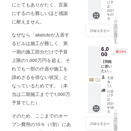
です。
プロ
け予
にとてもありがたく、言葉
ジェク
若者に成長
定：
トを応
2021
にするのも難しいほど感謝
したこども
年07
援した
こ
月
達が還って
い！ 遠
の
に耐えません。
リ
く離れ
タ
地域で事業
ー
て利用
ン
詳細を見る
を起こせる
を
できな
なぜなら「akerutoが入居す
選
択
ための空間
い人も
す
る
るビルは施工が難しく、第
生まれ
と時間を提
6,0
育った
一期の施工部分だけで予算
供するた
残り93
名張の
00
円
ためと
め、新しく
上限の1,000万円を超え、そ
【気軽
思う人
コワーキン
に使い
も 何だ
れでも一部の什器や施工を
グスペース
たいひ
か面白
と向
そうだ
諦めざるを得ない状況」と
運営にも
支援
け！】
と思っ
者：
チャレンジ
1day
なっているためです。（本
た人も
7人
pass が
中です。
気持ち
お届
当は二期施工までで1,000万
８回
を込め
け予
分！
たお礼
定：
予算でした）
セット
2021
のメッ
年08
に 定価
セージ
こ
月
の約
を電子
の
そのため、ここまでのオー
リ
25％OF
メール
タ
ー
F！？
でお返
ン
プン費用の10％（1割）にあ
詳細を見る
を
超特別
しさせ
選
択