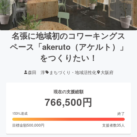
名張に地域初のコワーキングス
ペース「akeruto（アケルト）」
をつくりたい！
森田 淳
まちづくり・地域活性化
大阪府
現在の支援総額
766,500
円
終了
153
%達成
目標金額
500,000
円
支援者数
35
人