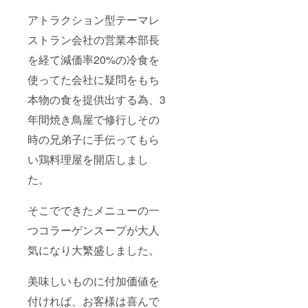
てしまいこ
のままだと
アトラクション型テーマレ
企業でき
ストラン会社の営業本部長
ず、減額分
を経て減価率20%の冷食を
を支援して
いただきた
使ってた会社に疑問をもち
くクラウド
本物の食を提供出する為、3
ファンディ
年間焼き鳥屋で修行しその
ングにお願
いさせてい
時の兄弟子に手伝ってもら
ただきまし
い鶏料理屋を開店しまし
た。
た。
そこでできたメニューの一
つコラーゲンスープが大人
気になり大繁盛しました。
美味しいものに付加価値を
付ければ、お客様は喜んで