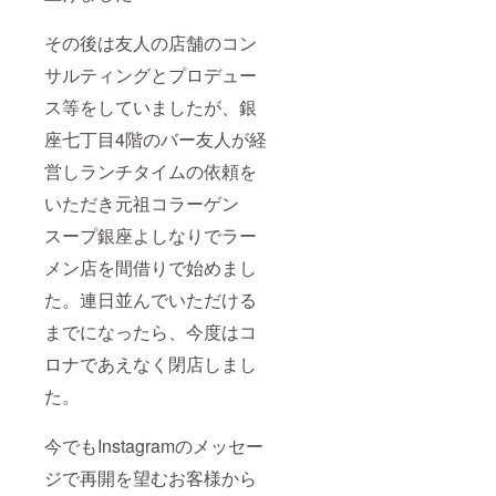
席でした。
その後は友人の店舗のコン
東日本大震
サルティングとプロデュー
災にて廃
業。
ス等をしていましたが、銀
座七丁目4階のバー友人が経
その後、知
営しランチタイムの依頼を
人の店舗の
コンサル
いただき元祖コラーゲン
ティングな
スープ銀座よしなりでラー
どを経て、
メン店を間借りで始めまし
2019年1月よ
り、銀座七
た。連日並んでいただける
丁目にある
までになったら、今度はコ
友人のバー
ロナであえなく閉店しまし
のランチタ
た。
イムだけ借
りて、元祖
コラーゲン
今でもInstagramのメッセー
スープを
ジで再開を望むお客様から
使った、黄