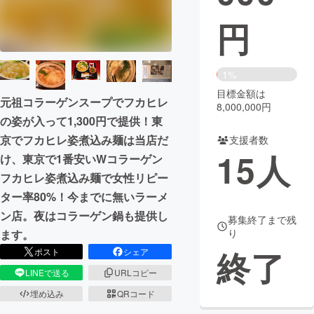
円
まちづくり・地域活性化
CAMPFIRE for Social Good
CAMPFIRE Creation
1%
CAMPFIREふるさと納税
machi-ya
コミュニティ
目標金額は
元祖コラーゲンスープでフカヒレ
8,000,000円
の姿が入って1,300円で提供！東
京でフカヒレ姿煮込み麺は当店だ
支援者数
15
人
け、東京で1番安いWコラーゲン
フカヒレ姿煮込み麺で女性リピー
ター率80%！今までに無いラーメ
ン店。夜はコラーゲン鍋も提供し
募集終了まで残
り
ます。
終了
ポスト
シェア
LINEで送る
URLコピー
埋め込み
QRコード