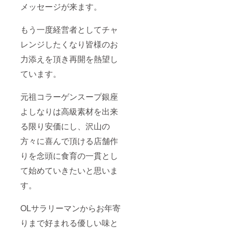
メッセージが来ます。
金鶏そば・
フカヒレ姿
もう一度経営者としてチャ
煮込み麺・
甘くない大
レンジしたくなり皆様のお
人のそぼろ
力添えを頂き再開を熱望し
ご飯を提
ています。
供。
元祖コラーゲンスープ銀座
すぐに、
ラーメン麺
よしなりは高級素材を出来
類界のイン
る限り安価にし、沢山の
フルエン
方々に喜んで頂ける店舗作
サーの方や
りを念頭に食育の一貫とし
有名インフ
ルエンサー
て始めていきたいと思いま
の方にご来
す。
店いただ
き、雑誌や
OLサラリーマンからお年寄
テレビ東京
りまで好まれる優しい味と
「ラーメン