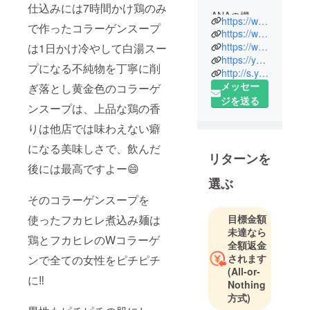
仕込みには7時間かけ鶏のみ
ANAの機内
https://www.instagram.com/g.yoshinari?igsh=b3dtZ2tsOGRxemw1&utm_source=qr
で作ったコラーゲンスープ
誌「翼の王
https://www.instagram.com/p/Btkydm0A6ei/?utm_source=ig_share_sheet&igshid=sgafclyum36v
国」やアメ
https://www.facebook.com/share/16jkvUH4fA/?mibextid=wwXIfr
は1日かけ冷やして白湯スー
https://youtu.be/CLBorNiE9wY
リカの新聞
プになる不純物を丁寧に削
http://s.yoshinari05@gmail.com
「ワシント
メッセー
ぎ落とし黄金色のコラーゲ
ンポスト
ジを送る
紙」や多く
ンスープは、上品な鶏の香
の女性誌や
りは他店では味わえない癖
雑誌・新
になる美味しさで、飲んだ
聞・企業様
リターンを
後には最高ですよー😄
の懸賞品に
選ぶ
て紹介され
た、元祖コ
そのコラーゲンスープを
ラーゲン
使ったフカヒレ煮込み麺は
目標金額
スープ鍋の
未達なら
鶏とフカヒレのWコラーゲ
生みの親で
全額返金
されます
ンで全ての女性をピチピチ
す！
(All-or-
に‼️
Nothing
ランチは、
方式)
元祖コラー