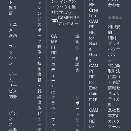
ンディングの
ド・
ャ
RE
合わせ
ノウハウを無
飲食
レ
Crea
料で学ぼう
店
ン
tion
各種規定
CAMPFIRE
ジ
CAM
アカデミー
アニ
ス
利用規
PFI
メ・
ポ
約
RE
漫画
ー
CA
説
細則
for
ツ
MP
明
プライ
Soci
ファ
映
FI
会
バシー
al
ッ
像
RE
・
ポリ
Goo
ショ
・
ア
相
シー
d
ン
映
カ
談
特定商
CAM
画
デ
会
取引法
PFI
ゲー
書
ミ
に基づ
RE
ム・
籍
ー
く表記
for
サー
・
と
情報セ
Ente
ビス
雑
は
キュリ
rtain
開発
誌
ク
サ
ティ方
men
出
ラ
ポ
針
t
版
ウ
ー
反社基
CAM
ビジ
ビ
ド
ト
本方針
PFI
ネ
ュ
フ
サ
カスタ
RE
ス・
ー
ァ
ー
マーハ
for
起業
テ
ン
ビ