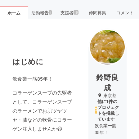
活動報告
支援者
仲間募集
コメント
ホーム
1
15
はじめに
鈴野良
飲食業一筋35年！
成
コラーゲンスープの先駆者
東京都
として、コラーゲンスープ
他に1件の
プロジェク
のラーメンでお肌ツヤツ
トを掲載し
ています
ヤ・膝などの軟骨にコラー
飲食業一筋
ゲン注入しませんか😄
35年！