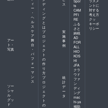
ラスメ
Spor
ィ
デ
ス
ントに
ts
ー
ィ
対する
CAM
・
ン
考え方
PFI
ヘ
グ
クッ
RE
ル
と
キーポ
ふる
ス
は
リシー
さと
ケ
プ
実
納税
ア
ロ
施
AD
アー
舞
ジ
事
FOR
ト・
台
ェ
例
ALL
写真
・
ク
HIO
パ
ト
KOS
フ
の
HI
ォ
作
JFA
ー
り
クラ
マ
方
ウド
ン
プ
統
ファ
ス
ロ
計
ン
ソー
ジ
デ
ディ
シャ
ェ
ー
ング
ル
ク
タ
mac
グッ
ト
hi-ya
ド
の
補助