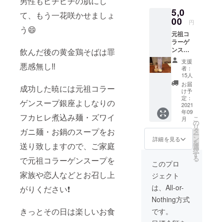
男性もピチピチの肌にし
ゲンスープ
5,0
て、もう一花咲かせましょ
で作るフカ
00
円
う😄
ヒレ姿煮込
元祖コ
み麺・黄金
ラーゲ
ンスー
鶏そば・甘
飲んだ後の黄金鶏そばは罪
プ鍋 元
くない大人
支援
悪感無し‼️
祖コ
者：
のそぼろご
ラーゲ
15人
ンスー
飯！
お届
成功した暁には元祖コラー
プ姿煮
け予
込み麺
定：
ゲンスープ銀座よしなりの
夜は、元祖
元祖コ
2021
年09
ラーゲ
コラーゲン
フカヒレ煮込み麺・ズワイ
こ
月
ンスー
の
スープ鍋と
リ
プズワ
ガニ麺・お鍋のスープをお
タ
ー
イガニ
地鶏・旬菜
ン
詳細を見る
を
送り致しますので、ご家庭
麺 お食
選
の串焼きの
択
事券 ※
す
る
で元祖コラーゲンスープを
お店です！
許可取
このプロ
得後に
家族や恋人などとお召し上
ジェクト
元祖コ
バブル期で
ラーゲ
は、All-or-
がりください❗️
は MZA有明
ンスー
Nothing方式
プ鍋、
エイリアン
フカヒ
きっとその日は楽しいお食
です。
をデザイン
レ姿煮