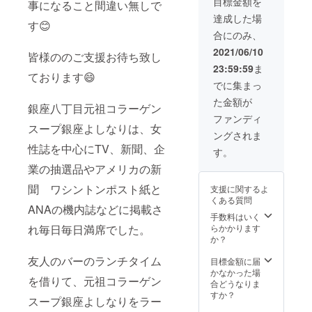
目標金額を
込み麺
事になること間違い無しで
したH.R.
等の引
達成した場
GIGER世界
す😊
換券を
に唯一デザ
合にのみ、
お送り
させて
インしたレ
2021/06/10
皆様ののご支援お待ち致し
頂きま
ストラン
23:59:59
ま
す。 元
ております😄
バーGIGER
祖コ
でに集まっ
ラーゲ
BARでフロ
た金額が
ンスー
銀座八丁目元祖コラーゲン
ントマネー
プ鍋、
ファンディ
フカヒ
ジャー
スープ銀座よしなりは、女
ングされま
レ姿煮
性誌を中心にTV、新聞、企
込み麺
す。
その後上野
等お好
業の抽選品やアメリカの新
きなメ
にあった、
ニュー
聞 ワシントンポスト紙と
焼肉店新羅
支援に関するよ
をお送
くある質問
苑で3年修行
りさせ
ANAの機内誌などに掲載さ
て頂き
手数料はいく
ます。
れ毎日毎日満席でした。
らかかります
その後、
・有効
か？
期限：
GIGER BAR
友人のバーのランチタイム
2021年
目標金額に届
の店長だっ
9月〜
かなかった場
を借りて、元祖コラーゲン
た方と10年
2022年
合どうなりま
12月
ぶりに出会
すか？
スープ銀座よしなりをラー
（土日
い、その方