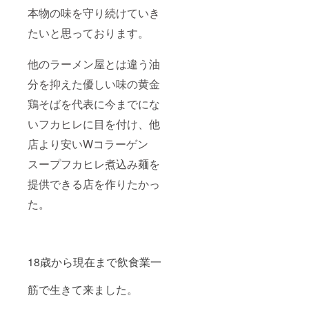
グランプ
本物の味を守り続けていき
リ」などで
たいと思っております。
紹介されま
した。
他のラーメン屋とは違う油
分を抑えた優しい味の黄金
しかし、私
自身武漢型
鶏そばを代表に今までにな
のコロナに
いフカヒレに目を付け、他
かかり、閉
店より安いWコラーゲン
店。
スープフカヒレ煮込み麺を
そして再起
提供できる店を作りたかっ
を図り、税
た。
理士先生の
アドバイス
を受け政策
金融公庫に
18歳から現在まで飲食業一
申請しまし
たが、300万
筋で生きて来ました。
円減額され