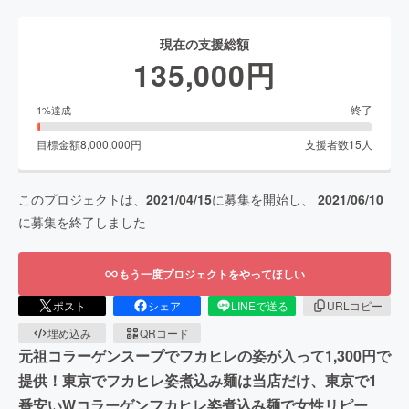
現在の支援総額
135,000
円
終了
1
%達成
目標金額
8,000,000
円
支援者数
15
人
このプロジェクトは、
2021/04/15
に募集を開始し、
2021/06/10
に募集を終了しました
もう一度プロジェクトをやってほしい
ポスト
シェア
LINEで送る
URLコピー
埋め込み
QRコード
元祖コラーゲンスープでフカヒレの姿が入って1,300円で
提供！東京でフカヒレ姿煮込み麺は当店だけ、東京で1
番安いWコラーゲンフカヒレ姿煮込み麺で女性リピー