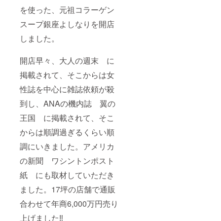
よしなりを
を使った、元祖コラーゲン
開業。
スープ銀座よしなりを開店
コラーゲン
しました。
スープの発
祥の店とし
開店早々、大人の週末 に
て10年間経
営しまし
掲載されて、そこからは女
た。
性誌を中心に雑誌依頼が殺
その間には
到し、ANAの機内誌 翼の
女性誌を中
心にTV、新
王国 に掲載されて、そこ
聞、企業の
からは順調過ぎるくらい順
抽選品やア
調にいきました。アメリカ
メリカの新
聞 ワシン
の新聞 ワシントンポスト
トンポスト
紙 にも取材していただき
紙とANAの
ました。17坪の店舗で通販
機内誌など
に掲載され
合わせて年商6,000万円売り
毎日毎日満
上げました‼️