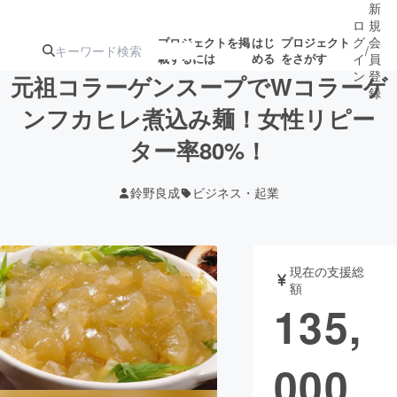
新
ロ
規
グ
会
プロジェクトを掲
はじ
プロジェクト
/
載するには
める
をさがす
イ
員
ン
登
元祖コラーゲンスープでWコラーゲ
録
ンフカヒレ煮込み麺！女性リピー
ター率80%！
人気のプロ
注目のリ
注目の新着プロ
募集終了が近いプ
もうすぐ公開
ジェクト
ターン
ジェクト
ロジェクト
されます
鈴野良成
ビジネス・起業
アート・写真
音楽
現在の支援総
テクノロジー・ガジェット
ゲーム・サ
額
135,
映像・映画
書籍・雑誌
000
ビジネス・起業
チャレンジ