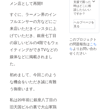
祝を除
支援で困った
メン店として再開‼️
会社
く） ・
時はどこに相
受け渡
談したらいい
（株）HY
し方
ですか？
すぐに、ラーメン界のイン
ジャパンに
法：
メール
フルエンサーの方などにご
就職して刑
ヘルプページを
でお送
務所型の
見る
来店いただきインスタに上
りしま
テーマレス
す。ご
げていただき、銀座七丁目
来店時
トランで、
このプロジェクト
に画面
の寂しいビルの4階でもウェ
マネー
の問題報告は
こち
を確認
ジャーから
致しま
ら
よりお問い合わ
イティングができTVなどの
す。 支
営業本部長
せください
援金額
媒体などに掲載されまし
になり、営
に応じ
た。
て返礼
業全般と新
品の
規店舗担当
セット
初めまして、今回このよう
になりまし
数も増
やさせ
た。
な機会をいただき誠に有難
て頂き
ます。
う御座います。
銀座八丁目
に元祖コ
私は20年前に銀座八丁目の
ラーゲン
旧天国ビルの裏で大山軍鶏
スープ銀座