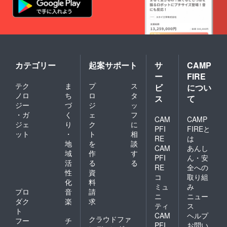
カテゴリー
起案サポート
サ
CAMP
ー
FIRE
テク
ま
プ
ス
ビ
につい
ノロ
ち
ロ
タ
ス
て
ジー
づ
ジ
ッ
・ガ
く
ェ
フ
CAM
CAMP
ジェ
り
ク
に
PFI
FIREと
ット
・
ト
相
RE
は
地
を
談
CAM
あんし
域
作
す
PFI
ん・安
活
る
る
RE
全への
性
資
コ
取り組
化
料
ミュ
み
プロ
音
請
ニ
ニュー
ダク
楽
求
ティ
ス
ト
CAM
ヘルプ
クラウドファ
フー
チ
PFI
お問い