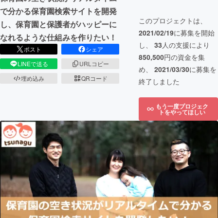
で分かる保育園検索サイトを開発
このプロジェクトは、
し、保育園と保護者がハッピーに
2021/02/19
に募集を開始
なれるような仕組みを作りたい！
し、
33
人の支援により
ポスト
シェア
850,500
円の資金を集
LINEで送る
URLコピー
め、
2021/03/30
に募集を
埋め込み
QRコード
終了しました
もう一度プロジェク
トをやってほしい