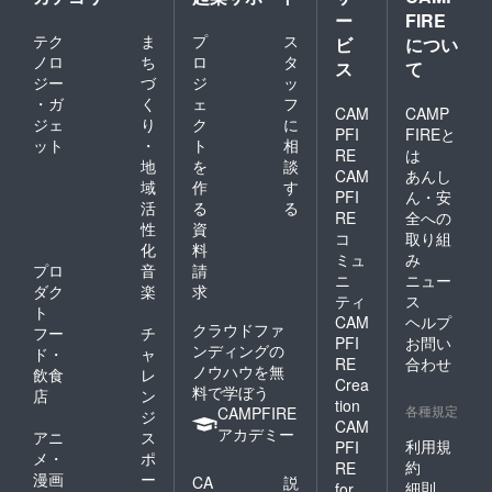
ー
FIRE
テク
ま
プ
ス
ビ
につい
ノロ
ち
ロ
タ
ス
て
ジー
づ
ジ
ッ
・ガ
く
ェ
フ
CAM
CAMP
ジェ
り
ク
に
PFI
FIREと
ット
・
ト
相
RE
は
地
を
談
CAM
あんし
域
作
す
PFI
ん・安
活
る
る
RE
全への
性
資
コ
取り組
化
料
ミュ
み
プロ
音
請
ニ
ニュー
ダク
楽
求
ティ
ス
ト
CAM
ヘルプ
クラウドファ
フー
チ
PFI
お問い
ンディングの
ド・
ャ
RE
合わせ
ノウハウを無
飲食
レ
Crea
料で学ぼう
店
ン
tion
各種規定
CAMPFIRE
ジ
CAM
アカデミー
アニ
ス
利用規
PFI
メ・
ポ
約
RE
漫画
ー
CA
説
細則
for