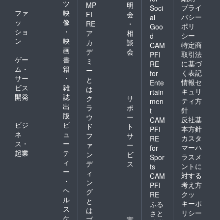
ツ
MP
明
プライ
Soci
ファ
映
FI
会
バシー
al
ッ
像
RE
・
ポリ
Goo
ショ
・
ア
相
シー
d
ン
映
カ
談
特定商
CAM
画
デ
会
取引法
PFI
ゲー
書
ミ
に基づ
RE
ム・
籍
ー
く表記
for
サー
・
と
情報セ
Ente
ビス
雑
は
キュリ
rtain
開発
誌
ク
サ
ティ方
men
出
ラ
ポ
針
t
版
ウ
ー
反社基
CAM
ビジ
ビ
ド
ト
本方針
PFI
ネ
ュ
フ
サ
カスタ
RE
ス・
ー
ァ
ー
マーハ
for
起業
テ
ン
ビ
ラスメ
Spor
ィ
デ
ス
ントに
ts
ー
ィ
対する
CAM
・
ン
考え方
PFI
ヘ
グ
クッ
RE
ル
と
キーポ
ふる
ス
は
リシー
さと
ケ
プ
実