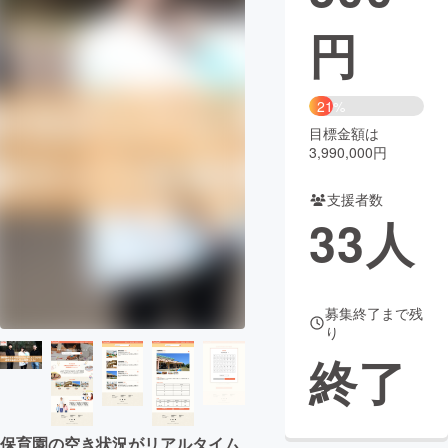
円
まちづくり・地域活性化
CAMPFIRE for Social Good
CAMPFIRE Creation
21%
CAMPFIREふるさと納税
machi-ya
コミュニティ
目標金額は
3,990,000円
支援者数
33
人
募集終了まで残
り
終了
保育園の空き状況がリアルタイム