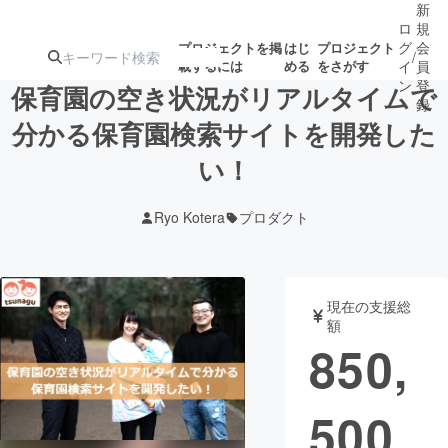
新
ロ
規
グ
会
プロジェクトを掲
はじ
プロジェクト
/
載するには
める
をさがす
イ
員
ン
登
保育園の空き状況がリアルタイムで
録
分かる保育園検索サイトを開発した
い！
人気のプロ
注目のリ
注目の新着プロ
募集終了が近いプ
もうすぐ公開
ジェクト
ターン
ジェクト
ロジェクト
されます
Ryo Kotera
プロダクト
アート・写真
音楽
現在の支援総
テクノロジー・ガジェット
ゲーム・サ
額
850,
映像・映画
書籍・雑誌
500
ビジネス・起業
チャレンジ