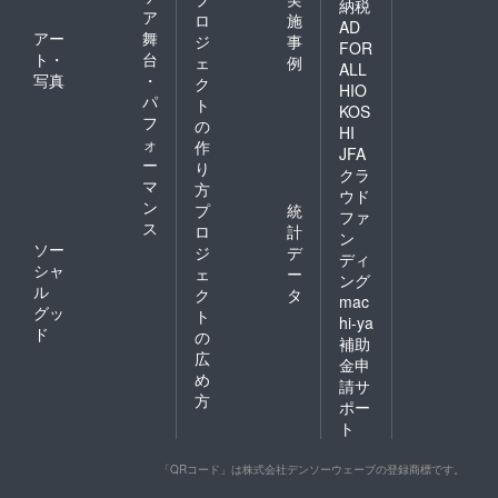
納税
ア
ロ
施
AD
アー
舞
ジ
事
FOR
ト・
台
ェ
例
ALL
写真
・
ク
HIO
パ
ト
KOS
フ
の
HI
ォ
作
JFA
ー
り
クラ
マ
方
ウド
ン
プ
統
ファ
ス
ロ
計
ン
ソー
ジ
デ
ディ
シャ
ェ
ー
ング
ル
ク
タ
mac
グッ
ト
hi-ya
ド
の
補助
広
金申
め
請サ
方
ポー
ト
「QRコード」は株式会社デンソーウェーブの登録商標です。