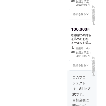
く、参加しやす
お届け予定：
どの活動報告を
こ
い日時を選択さ
2022年06月
の
PDFにしてお送
リ
せて頂きます。
タ
り致します。 ③
ー
④ご協力して頂
ン
約1時間程度のオ
詳細を見る
を
いた方のお名前
選
ンラインでの意
択
をCAMPFIRE支
す
見交換を実施さ
る
援者限定の活動
せて頂き、プロ
報告に記載させ
100,000
ダクト開発に際
円
て頂きます(掲載
して幅広くご意
許諾は任意で
①感謝の気持ち
見を募ります。
す)。※ご支援時
を込めたお礼
開催日時につき
は必ず備考欄に
メールをお送り
ましては参加者
ご希望のお名前
致します。 ②開
様のご都合が良
支援者：4人
をご記入くださ
発進捗や成果な
く、参加しやす
お届け予定：
い。
どの活動報告を
こ
い日時を選択さ
2021年06月
の
PDFにしてお送
リ
せて頂きます。
タ
り致します。 ③
ー
④ご協力して頂
ン
約1時間程度のオ
詳細を見る
を
いた方のお名前
選
ンラインでの意
択
を、CAMPFIRE
す
見交換を実施さ
る
支援者限定の活
せて頂き、プロ
このプロ
動報告に記載さ
ダクト開発に際
せて頂きます(掲
ジェクト
して幅広くご意
載許諾は任意で
見を募ります。
は、
All-In方
す)。※ご支援時
開催日時につき
は必ず備考欄に
式
です。
ましては参加者
ご希望のお名前
様のご都合が良
目標金額に
をご記入くださ
く、参加しやす
い。 ⑤ご協力し
関わらず、