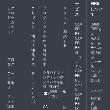
ー
FIRE
テク
ま
プ
ス
ビ
につい
ノロ
ち
ロ
タ
ス
て
ジー
づ
ジ
ッ
・ガ
く
ェ
フ
CAM
CAMP
ジェ
り
ク
に
PFI
FIREと
ット
・
ト
相
RE
は
地
を
談
CAM
あんし
域
作
す
PFI
ん・安
活
る
る
RE
全への
性
資
コ
取り組
化
料
ミュ
み
プロ
音
請
ニ
ニュー
ダク
楽
求
ティ
ス
ト
CAM
ヘルプ
クラウドファ
フー
チ
PFI
お問い
ンディングの
ド・
ャ
RE
合わせ
ノウハウを無
飲食
レ
Crea
料で学ぼう
店
ン
tion
各種規定
CAMPFIRE
ジ
CAM
アカデミー
アニ
ス
利用規
PFI
メ・
ポ
約
RE
漫画
ー
CA
説
細則
for