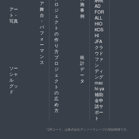
ア
ロ
施
AD
アー
舞
ジ
事
FOR
ト・
台
ェ
例
ALL
写真
・
ク
HIO
パ
ト
KOS
フ
の
HI
ォ
作
JFA
ー
り
クラ
マ
方
ウド
ン
プ
統
ファ
ス
ロ
計
ン
ソー
ジ
デ
ディ
シャ
ェ
ー
ング
ル
ク
タ
mac
グッ
ト
hi-ya
ド
の
補助
広
金申
め
請サ
方
ポー
ト
「QRコード」は株式会社デンソーウェーブの登録商標です。