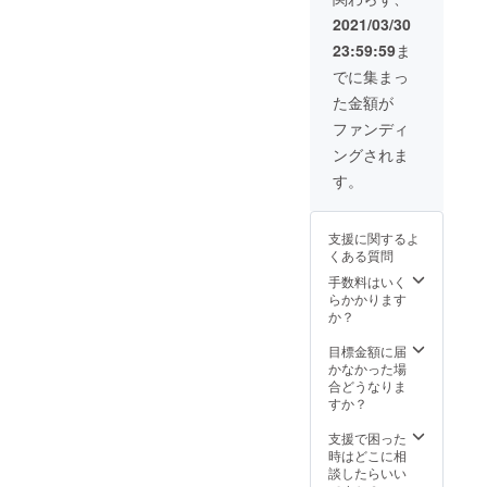
い日時を選択さ
て頂いた方のお
せて頂きます。
2021/03/30
名前を、弊社プ
④ご協力して頂
ロダクトである
23:59:59
ま
いた方のお名前
保活マッチング
を、CAMPFIRE
でに集まっ
プラットフォー
支援者限定の活
ムのWebアプリ
た金額が
動報告に記載さ
ケーション内に
せて頂きます(掲
ファンディ
記載させて頂き
載許諾は任意で
ます。(掲載許諾
ングされま
す)。※ご支援時
は任意です)。※
は必ず備考欄に
す。
ご支援時は必ず
ご希望のお名前
備考欄にご希望
をご記入くださ
のお名前をご記
い。 ⑤ご協力し
支援に関するよ
入ください。
て頂いた方のお
くある質問
名前を、弊社プ
手数料はいく
ロダクトである
らかかります
保活マッチング
か？
プラットフォー
ムのWebアプリ
目標金額に届
ケーション内に
かなかった場
記載させて頂き
合どうなりま
ます。(掲載許諾
すか？
は任意です)。※
ご支援時は必ず
支援で困った
備考欄にご希望
時はどこに相
のお名前をご記
談したらいい
入ください。