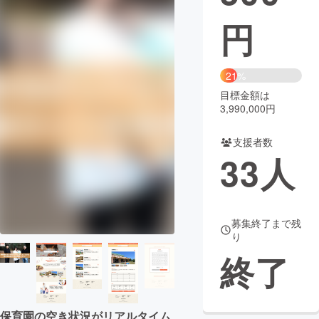
円
まちづくり・地域活性化
CAMPFIRE for Social Good
CAMPFIRE Creation
21%
CAMPFIREふるさと納税
machi-ya
コミュニティ
目標金額は
3,990,000円
支援者数
33
人
募集終了まで残
り
終了
保育園の空き状況がリアルタイム