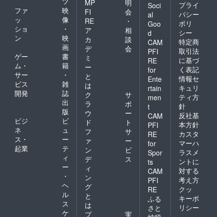
ツ
MP
明
プライ
Soci
ファ
映
FI
会
バシー
al
ッ
像
RE
・
ポリ
Goo
ショ
・
ア
相
シー
d
ン
映
カ
談
特定商
CAM
画
デ
会
取引法
PFI
ゲー
書
ミ
に基づ
RE
ム・
籍
ー
く表記
for
サー
・
と
情報セ
Ente
ビス
雑
は
キュリ
rtain
開発
誌
ク
サ
ティ方
men
出
ラ
ポ
針
t
版
ウ
ー
反社基
CAM
ビジ
ビ
ド
ト
本方針
PFI
ネ
ュ
フ
サ
カスタ
RE
ス・
ー
ァ
ー
マーハ
for
起業
テ
ン
ビ
ラスメ
Spor
ィ
デ
ス
ントに
ts
ー
ィ
対する
CAM
・
ン
考え方
PFI
ヘ
グ
クッ
RE
ル
と
キーポ
ふる
ス
は
リシー
さと
ケ
プ
実
納税