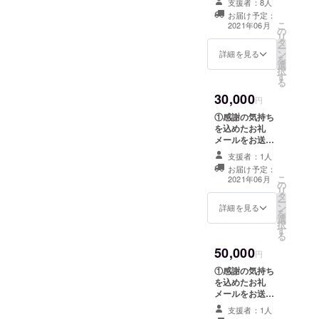
支援者：8人
発進捗や成果な
の場合④鈴木太郎⑤名前掲
お届け予定：
どの活動報告を
こ
2021年06月
載不要記入例）50,000円の
の
PDFにしてお送
リ
タ
り致します。 ③
ー
リターン選択時、④⑤共に
ン
約1時間程度のオ
詳細を見る
を
選
ンラインでの意
名前掲載不要の場合名前掲
択
す
見交換を実施さ
る
せて頂き、プロ
載不要・100,000円のリター
30,000
ダクト開発に際
円
ンを選択頂いた場合
して幅広くご意
①感謝の気持ち
見を募ります。
を込めたお礼
⑥CAMPFIRE支援者限定の
開催日時につき
メールをお送り
ましては参加者
活動報告内で、ご協力して
致します。 ②開
様のご都合が良
支援者：1人
発進捗や成果な
く、参加しやす
頂いた方のお名前とお顔写
お届け予定：
どの活動報告を
こ
い日時を選択さ
2021年06月
の
PDFにしてお送
真を公開させて頂き、ご支
リ
せて頂きます。
タ
り致します。 ③
ー
ン
約1時間程度のオ
詳細を見る
援頂いた経緯や想いをイン
を
選
ンラインでの意
択
タビューさせて頂くリター
す
見交換を実施さ
る
せて頂き、プロ
ンがありますので、こちら
50,000
ダクト開発に際
円
して幅広くご意
も上記の記入例のように記
①感謝の気持ち
見を募ります。
を込めたお礼
開催日時につき
載をお願いできますでしょ
メールをお送り
ましては参加者
致します。 ②開
うか。
様のご都合が良
支援者：1人
発進捗や成果な