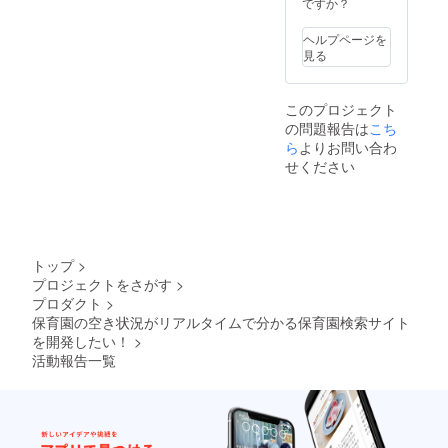
ですか？
⑥CAMPFIRE支
援者限定の活動
報告内で、ご協
ヘルプページを
力して頂いた方
見る
のお名前とお顔
写真を公開させ
て頂き、ご支援
このプロジェクト
頂いた経緯や想
の問題報告は
こち
いをインタ
ら
よりお問い合わ
ビューさせて頂
き、公開させて
せください
頂きます。(こち
らも掲載許諾は
任意で、お顔出
しがNGの場合は
フェイスマスク
や画像差し替え
トップ
>
等で代替させて
プロジェクトをさがす
>
頂きます！)※ご
プロダクト
>
支援時は必ず備
保育園の空き状況がリアルタイムで分かる保育園検索サイト
考欄にご希望の
を開発したい！
>
お名前をご記入
ください。
活動報告一覧