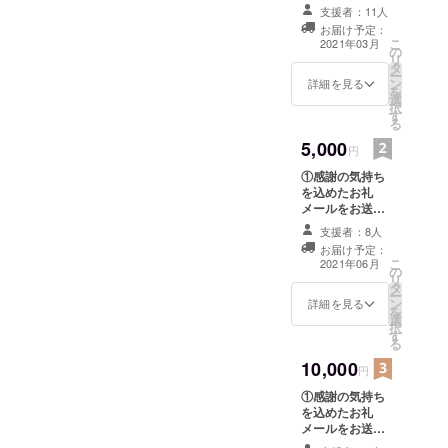
致します。
支援者：11人
可）をご記入下さい。な
お届け予定：
お、名前の掲載は不要とい
こ
2021年03月
の
リ
タ
う場合は、お手数おかけし
ー
ン
詳細を見る
を
ますが「名前掲載不要」と
選
択
す
る
ご記入頂けますでしょう
5,000
円
か。以下の記入例のように
①感謝の気持ち
リターンの番号 + お名前
を込めたお礼
メールをお送り
（もしくは名前掲載不要）
致します。 ②開
支援者：8人
の要領で記入頂けますと幸
発進捗や成果な
お届け予定：
どの活動報告を
こ
2021年06月
いでございます。記入例）
の
PDFにしてお送
リ
タ
り致します。
50,000円のリターン選択
ー
ン
詳細を見る
を
選
時、④⑤共に名前掲載希望
択
す
る
の場合④鈴木太郎⑤鈴木太
10,000
円
郎記入例）50,000円のリ
①感謝の気持ち
ターン選択時、④は名前掲
を込めたお礼
メールをお送り
載希望、⑤は名前掲載不要
致します。 ②開