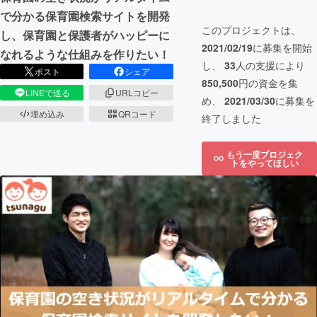
で分かる保育園検索サイトを開発
このプロジェクトは、
し、保育園と保護者がハッピーに
2021/02/19
に募集を開始
なれるような仕組みを作りたい！
し、
33
人の支援により
ポスト
シェア
850,500
円の資金を集
LINEで送る
URLコピー
め、
2021/03/30
に募集を
埋め込み
QRコード
終了しました
もう一度プロジェク
トをやってほしい