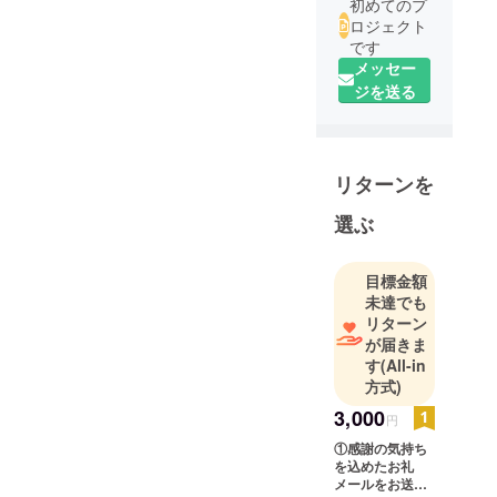
初めてのプ
ちらに回答を記載させて頂
ロジェクト
です
きます。分かりづらくお手
メッセー
間を取らせてしまい申し訳
ジを送る
ございません。・3,000円〜
10,000円のリターンを選択
頂いた場合空欄のままで大
リターンを
丈夫です。・30,000円、及
選ぶ
び50,000円のリターンを選
択頂いた場合④CAMPFIRE
目標金額
支援者限定の活動報告にお
未達でも
リターン
名前を記載、及び⑤開発予
が届きま
定のプロダクト内にご支援
す
(All-in
方式)
頂いた方のお名前を記載す
3,000
るリターンがありますの
円
①感謝の気持ち
で、備考欄に掲載可能なお
を込めたお礼
名前（ニックネームでも
メールをお送り