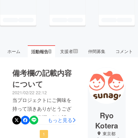
ホーム
支援者
仲間募集
コメント
活動報告
33
1
備考欄の記載内容
について
2021/02/22 22:12
当プロジェクトにご興味を
持って頂きありがとうござ
Ryo
います。備考欄に何を記載
もっと見る
Kotera
すればいいのか？について
東京都
質問を頂きましたので、こ
1