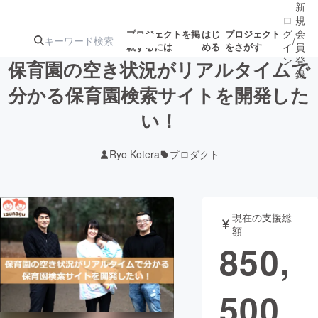
新
ロ
規
グ
会
プロジェクトを掲
はじ
プロジェクト
/
載するには
める
をさがす
イ
員
ン
登
保育園の空き状況がリアルタイムで
録
分かる保育園検索サイトを開発した
い！
人気のプロ
注目のリ
注目の新着プロ
募集終了が近いプ
もうすぐ公開
ジェクト
ターン
ジェクト
ロジェクト
されます
Ryo Kotera
プロダクト
アート・写真
音楽
現在の支援総
テクノロジー・ガジェット
ゲーム・サ
額
850,
映像・映画
書籍・雑誌
500
ビジネス・起業
チャレンジ