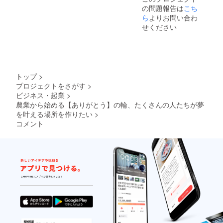
の問題報告は
こち
最長2年
間お送
ら
よりお問い合わ
りさせ
せください
ていた
だきま
す。 ※
時期や
災害の
為、内
トップ
>
容に変
プロジェクトをさがす
>
更が生
ビジネス・起業
>
じる場
合がご
農業から始める【ありがとう】の輪、たくさんの人たちが夢
ざいま
を叶える場所を作りたい
>
す。 ※
コメント
お野菜
の定期
便に関
しまし
ては、
プロ
ジェク
ト開始
後６か
月後の
お受渡
しとな
りま