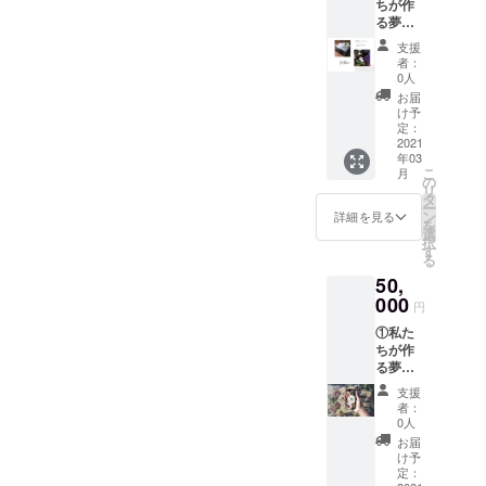
ちが作
ス利用
営業す
る夢の
可能で
る限り
プラッ
す☆
有効」
支援
トホー
②MAH
者：
ム
ALOで
0人
【Ariga
のご飲
お届
to革
食を１
け予
命】会
名様半
定：
費月
2021
額クー
年03
2,000円
ポン発
こ
月
の1年間
行。
の
リ
パス
※「有効
タ
ー
ポー
期限：
ン
詳細を見る
を
ト。 も
お店が
選
択
ちろん
営業す
す
る
すべて
る限り
50,
のコン
有効」
テン
000
円
ツ、
①私た
サービ
ちが作
ス利用
る夢の
可能で
プラッ
す☆
支援
トホー
②MAH
者：
ム
ALO
0人
【Ariga
食べ飲
お届
to革
み放題
け予
命】会
お食事
定：