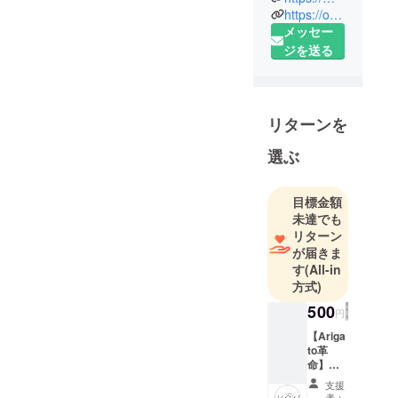
https://online-salon.mahalomahalo.com/
メッセー
ジを送る
リターンを
選ぶ
目標金額
未達でも
リターン
が届きま
す
(All-in
方式)
500
円
【Ariga
to革
命】の
初回コ
支援
ンテン
者：