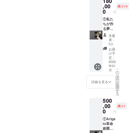
180
月間)
テン
,00
※「有効
残り10
ツ、
期限：
0
円
サービ
お店が
ス利用
①私た
営業す
可能で
ちが作
る限り
す☆
る夢の
有効」
②MAH
プラッ
支援
ALO 1
トホー
者：
年間お
ム
0人
食事券
【Ariga
お届
×1枚
to革
け予
(MAHA
命】会
定：
LOでの
費月
2022
年01
食べ飲
2,000円
こ
月
み放題1
の10年
の
リ
年間1名
間パス
タ
ー
様分)
ポー
ン
詳細を見る
を
※「有効
ト。も
選
択
期限：
ちろん
す
る
お店が
すべて
500
営業す
のコン
る限り
テン
,00
残り1
有効」
ツ、
0
円
③MAH
サービ
ALOFA
ス利用
①Ariga
RM 高
可能で
to革命
糖度フ
す☆
創業者3
ルーツ
②MAH
名が自