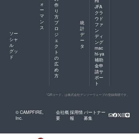
HI
ォ
作
JFA
ー
り
クラ
マ
方
ウド
ン
プ
統
ファ
ス
ロ
計
ン
ソー
ジ
デ
ディ
シャ
ェ
ー
ング
ル
ク
タ
mac
グッ
ト
hi-ya
ド
の
補助
広
金申
め
請サ
方
ポー
ト
「QRコード」は株式会社デンソーウェーブの登録商標です。
© CAMPFIRE,
会社概
採用情
パートナー
Inc.
要
報
募集