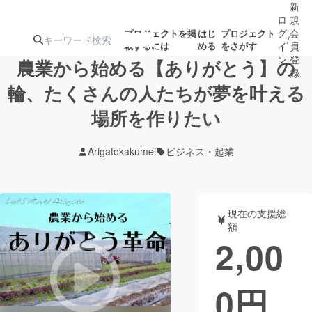
新
ロ
規
グ
会
プロジェクトを掲
はじ
プロジェクト
/
載するには
める
をさがす
イ
員
ン
登
農業から始める【ありがとう】の
録
輪、たくさんの人たちが夢を叶える
場所を作りたい
人気のプロ
注目のリ
注目の新着プロ
募集終了が近いプ
もうすぐ公開
ジェクト
ターン
ジェクト
ロジェクト
されます
Arigatokakumei
ビジネス・起業
アート・写真
音楽
現在の支援総
テクノロジー・ガジェット
ゲーム・サ
額
2,00
映像・映画
書籍・雑誌
0
円
ビジネス・起業
チャレンジ