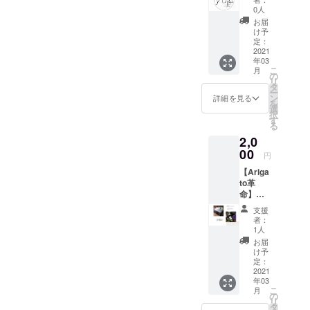
ツのご
0人
紹介と
お届
お礼の
け予
メール
定：
をお送
2021
年03
りいた
こ
月
します
の
リ
☆
タ
ー
ン
詳細を見る
を
選
択
す
る
2,0
00
円
【Ariga
to革
命】月
会費半
支援
年間パ
者：
スポー
1人
ト ①私
お届
たちが
け予
作る夢
定：
のプ
2021
年03
ラット
こ
月
ホーム
の
リ
【Ariga
タ