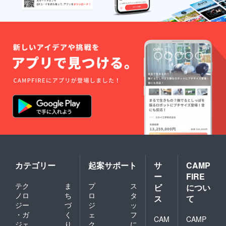
す。 ※
ご来場
ご希望
の方も
以上の
ご条件
の下、1
年分の
定期便
をご準
備いた
してお
りま
す。 ②
私たち
が作る
夢のプ
ラット
ホーム
【Ariga
カテゴリー
起案サポート
サ
CAMP
to革
ー
FIRE
命】会
テク
ま
プ
ス
費月
ビ
につい
2,000円
ノロ
ち
ロ
タ
ス
て
の10年
ジー
づ
ジ
ッ
間パス
・ガ
く
ェ
フ
ポー
CAM
CAMP
ジェ
り
ク
に
ト。も