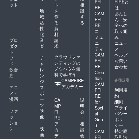
PFI
FIREと
ット
・
ト
相
ちろん
RE
は
すべて
地
を
談
CAM
あんし
のコン
域
作
す
PFI
ん・安
テン
活
る
る
ツ、
RE
全への
性
資
サービ
コ
取り組
化
料
ス利用
ミュ
み
可能で
プロ
音
請
ニ
ニュー
す☆
ダク
楽
求
ティ
ス
③MAH
ト
CAM
ヘルプ
ALOお
クラウドファ
フー
チ
食事券
PFI
お問い
ンディングの
ド・
ャ
100000
RE
合わせ
ノウハウを無
飲食
レ
円分×1
Crea
料で学ぼう
枚
店
ン
tion
各種規定
CAMPFIRE
ジ
CAM
アカデミー
アニ
ス
利用規
PFI
メ・
ポ
約
RE
漫画
ー
CA
説
細則
for
ツ
MP
明
プライ
Soci
ファ
映
FI
会
バシー
al
ッ
像
RE
・
ポリ
Goo
ショ
・
ア
相
シー
d
ン
映
カ
談
特定商
CAM
画
デ
会
取引法
PFI