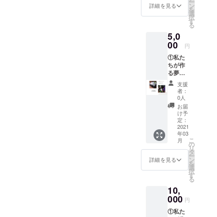
ー
to革
ン
詳細を見る
を
命】会
選
択
費月
す
る
2,000円
5,0
を半年
間パス
00
円
ポー
①私た
ト。 も
ちが作
ちろん
る夢の
すべて
プラッ
のコン
支援
トホー
テン
者：
ム
ツ、
0人
【Ariga
サービ
お届
to革
ス利用
け予
命】会
可能で
定：
費月
2021
す☆
年03
2,000円
②MAH
こ
月
の1年間
ALOで
の
リ
パス
のご飲
タ
ー
ポー
食を１
ン
詳細を見る
を
ト。 も
名様半
選
択
ちろん
額クー
す
る
すべて
ポン発
10,
のコン
行。
テン
000
※「有効
円
ツ、
期限：
①私た
サービ
お店が