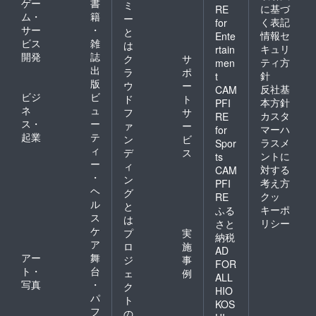
ゲー
書
ミ
に基づ
RE
ム・
籍
ー
く表記
for
サー
・
と
情報セ
Ente
ビス
雑
は
キュリ
rtain
開発
誌
ク
サ
ティ方
men
出
ラ
ポ
針
t
版
ウ
ー
反社基
CAM
ビジ
ビ
ド
ト
本方針
PFI
ネ
ュ
フ
サ
カスタ
RE
ス・
ー
ァ
ー
マーハ
for
起業
テ
ン
ビ
ラスメ
Spor
ィ
デ
ス
ントに
ts
ー
ィ
対する
CAM
・
ン
考え方
PFI
ヘ
グ
クッ
RE
ル
と
キーポ
ふる
ス
は
リシー
さと
ケ
プ
実
納税
ア
ロ
施
AD
アー
舞
ジ
事
FOR
ト・
台
ェ
例
ALL
写真
・
ク
HIO
パ
ト
KOS
フ
の