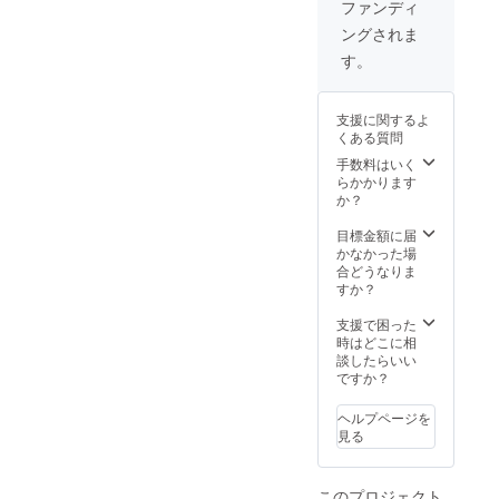
ファンディ
ざいま
迎交通
ングされま
す。 ※
費支給
お野菜
いたし
す。
の定期
ま
便に関
す。）
しまし
※持参物
支援に関するよ
ては、
は特に
くある質問
プロ
ござい
ジェク
ません
手数料はいく
ト開始
☆飲食
らかかります
後６か
含めこ
か？
月後の
ちらで
お受渡
ご準備
目標金額に届
しとな
いたし
かなかった場
りま
ます。
合どうなりま
す。
※遠方の
すか？
方、も
しくは
支援で困った
直接の
時はどこに相
ご来場
談したらいい
が困難
ですか？
な方は
フルー
ヘルプページを
ツトマ
見る
トを毎
月1㎏の
定期便
このプロジェクト
として