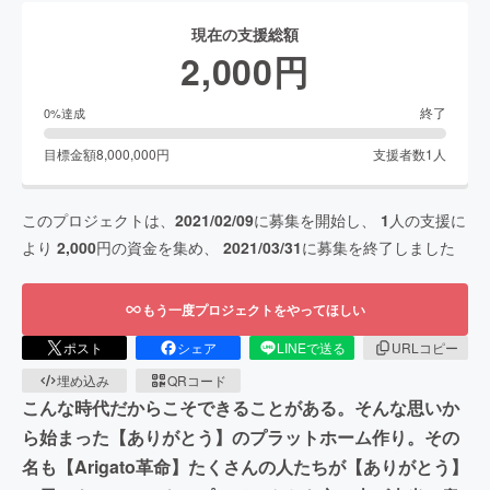
現在の支援総額
2,000
円
終了
0
%達成
目標金額
8,000,000
円
支援者数
1
人
このプロジェクトは、
2021/02/09
に募集を開始し、
1
人の支援に
より
2,000
円の資金を集め、
2021/03/31
に募集を終了しました
もう一度プロジェクトをやってほしい
ポスト
シェア
LINEで送る
URLコピー
埋め込み
QRコード
こんな時代だからこそできることがある。そんな思いか
ら始まった【ありがとう】のプラットホーム作り。その
名も【Arigato革命】たくさんの人たちが【ありがとう】