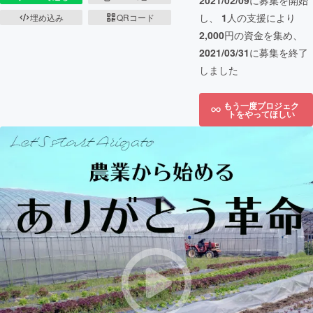
2021/02/09
に募集を開始
し、
1
人の支援により
埋め込み
QRコード
2,000
円の資金を集め、
2021/03/31
に募集を終了
しました
もう一度プロジェク
トをやってほしい