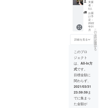
支援
トマト
ALO
社農園
者：
１㎏定
100000
MAHAL
0人
期便×6
円分お
OFARM
お届
か月分
食事券
でVIP
け予
※時期や
×1枚
BBQに
定：
災害の
※「有効
てお礼
2022
年01
為、内
期限：
及びご
こ
月
容に変
お店が
接待さ
の
リ
更が生
営業す
せてい
タ
ー
じる場
る限り
ただき
ン
詳細を見る
を
合がご
有効」
ます。
選
択
ざいま
③MAH
※最大参
す
る
す。 ※
ALOFA
加人数5
このプロ
お野菜
RM 高
名様ま
ジェクト
の定期
糖度フ
ででお
便に関
ルーツ
願いい
は、
All-In方
しまし
トマト
たしま
式
です。
ては、
１㎏を
す。 ※
プロ
含む定
場所：
目標金額に
ジェク
期便×12
福岡県
関わらず、
ト開始
か月分
糸島市
後６か
※時期や
志摩野
2021/03/31
月後の
災害の
北（最
23:59:59
ま
お受渡
為、内
寄り
しとな
容に変
駅：九
でに集まっ
りま
更が生
大学研
た金額が
す。
じる場
都市駅
合がご
から送