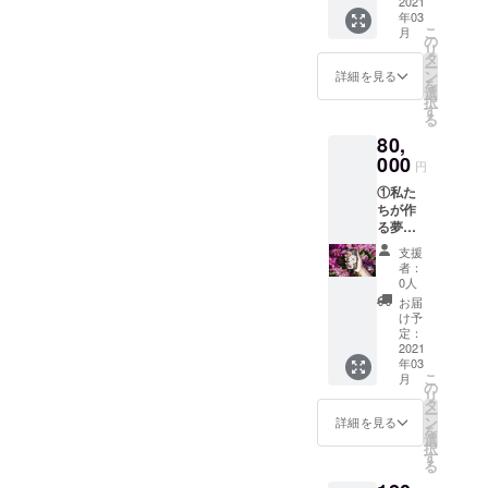
費月
2021
券×1枚
年03
2,000円
(MAHA
こ
月
の1年間
LOでの
の
リ
パス
食べ飲
タ
ー
ポー
み放題1
ン
詳細を見る
を
ト。 も
名様)
選
択
ちろん
※「有効
す
る
すべて
期限：
80,
のコン
お店が
テン
000
営業す
円
ツ、
る限り
①私た
サービ
有効」
ちが作
ス利用
る夢の
可能で
プラッ
す☆
支援
トホー
②MAH
者：
ム
ALO
0人
【Ariga
【3か月
お届
to革
間分】
け予
命】会
お食事
定：
費月
2021
券
年03
2,000円
(MAHA
こ
月
の1年間
LOでの
の
リ
パス
食べ飲
タ
ー
ポー
み放題1
ン
詳細を見る
を
ト。 も
名様分
選
択
ちろん
ご発行
す
る
すべて
より3か
のコン