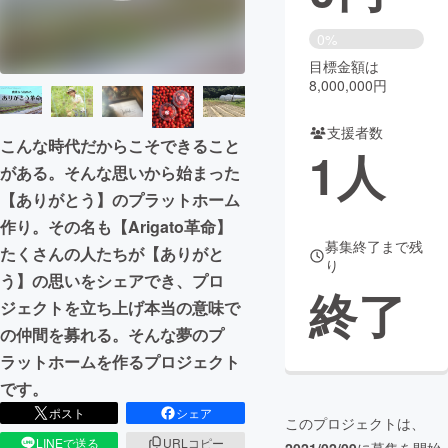
まちづくり・地域活性化
0%
目標金額は
8,000,000円
CAMPFIRE for Social Good
CAMPFIRE Creation
CAMPFIREふるさと納税
machi-ya
コミュニティ
支援者数
こんな時代だからこそできること
1
人
がある。そんな思いから始まった
【ありがとう】のプラットホーム
作り。その名も【Arigato革命】
募集終了まで残
たくさんの人たちが【ありがと
り
う】の思いをシェアでき、プロ
終了
ジェクトを立ち上げ本当の意味で
の仲間を募れる。そんな夢のプ
ラットホームを作るプロジェクト
です。
ポスト
シェア
このプロジェクトは、
LINEで送る
URLコピー