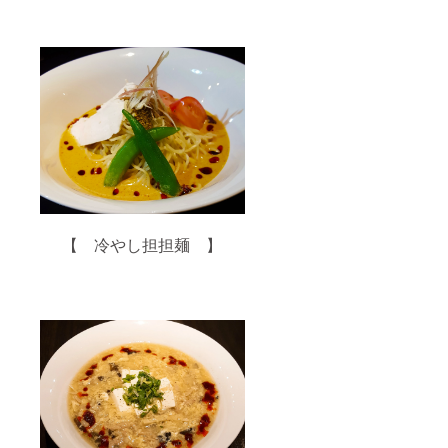
【 冷やし担担麺 】