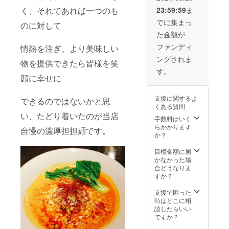
23:59:59
ま
く、それであれば一つのも
でに集まっ
のに対して
た金額が
ファンディ
情熱を注ぎ、より美味しい
ングされま
物を提供できたら皆様を笑
す。
顔に幸せに
支援に関するよ
できるのではないかと思
くある質問
い、たどり着いたのが当店
手数料はいく
らかかります
自慢の濃厚担担麺です。
か？
目標金額に届
かなかった場
合どうなりま
すか？
支援で困った
時はどこに相
談したらいい
ですか？