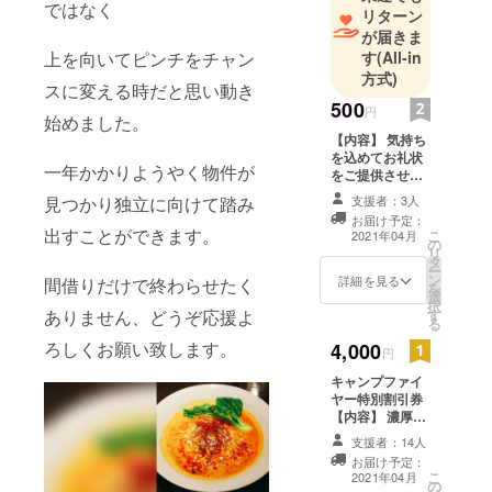
験を積んで
ではなく
リターン
きました。
が届きま
【皆様の笑
上を向いてピンチをチャン
す
(All-in
顔と感動を
方式)
スに変える時だと思い動き
そして驚
500
円
始めました。
き】を与え
【内容】 気持ち
れるような
を込めてお礼状
一年かかりようやく物件が
濃厚担担麺
をご提供させて
いただきます。
をご提供で
見つかり独立に向けて踏み
支援者：3人
きるように
お届け予定：
出すことができます。
こ
2021年04月
努めてまい
の
リ
タ
ります。
ー
ン
詳細を見る
間借りだけで終わらせたく
を
どうぞよろ
選
択
ありません、どうぞ応援よ
す
しくお願い
る
致します。
ろしくお願い致します。
4,000
円
キャンプファイ
ヤー特別割引券
【内容】 濃厚担
担麺・特別割引
支援者：14人
券×5枚 （その他
お届け予定：
の麺類との交換
こ
2021年04月
の
は不可・有効期