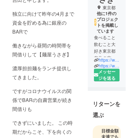
東京都
独立に向けて昨年の4月まで
他に1件の
プロジェク
資金を貯める為に銀座の
トを掲載し
ています
BARで
食べること
飲むこと大
働きながら昼間の時間帯を
好き東京都
間借りして【麺屋うさぎ】
在住の吉田
https://www.instagram.com/menyausagi
匠吾と申し
https://www.facebook.com/richdandannoodles
濃厚担担麺をランチ提供し
ます。
メッセー
てきました。
調理師専門
ジを送る
学校を卒業
ですがコロナウイルスの関
後、レスト
ランやバー
係でBARの自粛営業が続き
リターンを
で働きなが
間借りも
ら
選ぶ
料理やお酒
できずにいました。 この時
の事を学び
目標金額
期だからこそ、下を向くの
いろんな経
未達でも