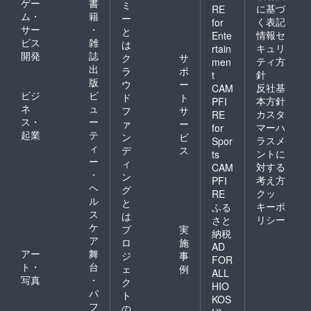
ゲー
書
ミ
に基づ
RE
ム・
籍
ー
く表記
for
サー
・
と
情報セ
Ente
ビス
雑
は
キュリ
rtain
開発
誌
ク
サ
ティ方
men
出
ラ
ポ
針
t
版
ウ
ー
反社基
CAM
ビジ
ビ
ド
ト
本方針
PFI
ネ
ュ
フ
サ
カスタ
RE
ス・
ー
ァ
ー
マーハ
for
起業
テ
ン
ビ
ラスメ
Spor
ィ
デ
ス
ントに
ts
ー
ィ
対する
CAM
・
ン
考え方
PFI
ヘ
グ
クッ
RE
ル
と
キーポ
ふる
ス
は
リシー
さと
ケ
プ
実
納税
ア
ロ
施
AD
アー
舞
ジ
事
FOR
ト・
台
ェ
例
ALL
写真
・
ク
HIO
パ
ト
KOS
フ
の