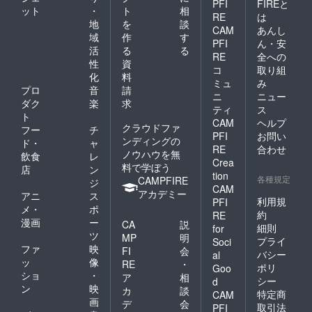
PFI
FIREと
ット
・
ト
相
RE
は
地
を
談
CAM
あんし
域
作
す
PFI
ん・安
活
る
る
RE
全への
性
資
コ
取り組
化
料
ミュ
み
プロ
音
請
ニ
ニュー
ダク
楽
求
ティ
ス
ト
CAM
ヘルプ
クラウドファ
フー
チ
PFI
お問い
ンディングの
ド・
ャ
RE
合わせ
ノウハウを無
飲食
レ
Crea
料で学ぼう
店
ン
tion
各種規定
CAMPFIRE
ジ
CAM
アカデミー
アニ
ス
利用規
PFI
メ・
ポ
約
RE
漫画
ー
CA
説
細則
for
ツ
MP
明
プライ
Soci
ファ
映
FI
会
バシー
al
ッ
像
RE
・
ポリ
Goo
ショ
・
ア
相
シー
d
ン
映
カ
談
特定商
CAM
画
デ
会
取引法
PFI