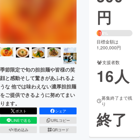
円
まちづくり・地域活性化
CAMPFIRE for Social Good
CAMPFIRE Creation
14%
CAMPFIREふるさと納税
machi-ya
コミュニティ
目標金額は
1,200,000円
支援者数
16
人
季節限定で旬の担担麺や皆様の笑
顔と感動そして驚きがあふれるよ
うな 他では味わえない濃厚担担麺
をご提供できるように努めてまい
募集終了まで残
ります。
り
ポスト
シェア
終了
LINEで送る
URLコピー
埋め込み
QRコード