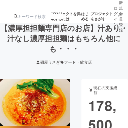
新
ロ
規
グ
会
プロジェクトを掲
はじ
プロジェクト
/
載するには
める
をさがす
イ
員
ン
登
【濃厚担担麺専門店のお店】汁あり・
録
汁なし濃厚担担麺はもちろん他に
も・・・
人気のプロ
注目のリ
注目の新着プロ
募集終了が近いプ
もうすぐ公開
ジェクト
ターン
ジェクト
ロジェクト
されます
麺屋うさぎ
フード・飲食店
アート・写真
音楽
現在の支援総
テクノロジー・ガジェット
ゲーム・サ
額
178,
映像・映画
書籍・雑誌
500
ビジネス・起業
チャレンジ