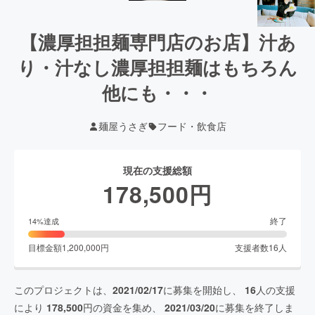
【濃厚担担麺専門店のお店】汁あ
り・汁なし濃厚担担麺はもちろん
他にも・・・
麺屋うさぎ
フード・飲食店
現在の支援総額
178,500
円
終了
14
%達成
目標金額
1,200,000
円
支援者数
16
人
このプロジェクトは、
2021/02/17
に募集を開始し、
16
人の支援
により
178,500
円の資金を集め、
2021/03/20
に募集を終了しま