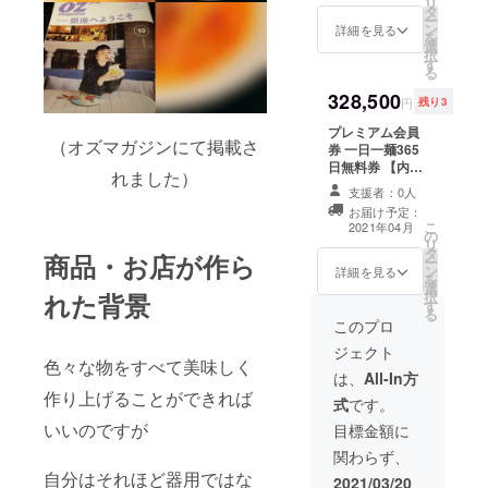
リ
タ
限は発行日より
ー
ン
6ヵ月）
詳細を見る
を
選
択
す
る
328,500
円
残り3
プレミアム会員
（オズマガジンにて掲載さ
券 一日一麺365
日無料券 【内
れました）
容】 麺屋うさぎ
支援者：0人
のおすすめセッ
お届け予定：
ト 【 濃厚担担
こ
2021年04月
の
麺＋ごはん＋温
リ
タ
泉たまご 】
商品・お店が作ら
ー
ン
（その他の麺類
詳細を見る
を
選
やセットへの交
択
れた背景
す
換は不可・有効
る
期限は発行日よ
このプロ
り365日）
ジェクト
色々な物をすべて美味しく
は、
All-In方
作り上げることができれば
式
です。
いいのですが
目標金額に
関わらず、
自分はそれほど器用ではな
2021/03/20