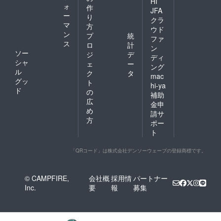
HI
ォ
作
JFA
ー
り
クラ
マ
方
ウド
ン
プ
統
ファ
ス
ロ
計
ン
ソー
ジ
デ
ディ
シャ
ェ
ー
ング
ル
ク
タ
mac
グッ
ト
hi-ya
ド
の
補助
広
金申
め
請サ
方
ポー
ト
「QRコード」は株式会社デンソーウェーブの登録商標です。
© CAMPFIRE,
会社概
採用情
パートナー
Inc.
要
報
募集