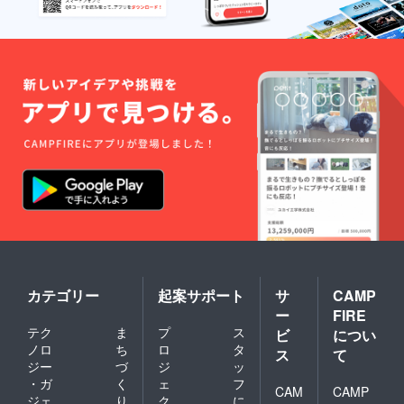
カテゴリー
起案サポート
サ
CAMP
ー
FIRE
テク
ま
プ
ス
ビ
につい
ノロ
ち
ロ
タ
ス
て
ジー
づ
ジ
ッ
・ガ
く
ェ
フ
CAM
CAMP
ジェ
り
ク
に