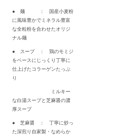
● 麺 ： 国産小麦粉
に風味豊かでミネラル豊富
な全粒粉を合わせたオリジ
ナル麺
● スープ ： 鶏のモミジ
をベースにじっくり丁寧に
仕上げたコラーゲンたっぷ
り
ミルキー
な白湯スープと芝麻醤の濃
厚スープ
● 芝麻醤 ： 丁寧に炒っ
た深煎り自家製・なめらか