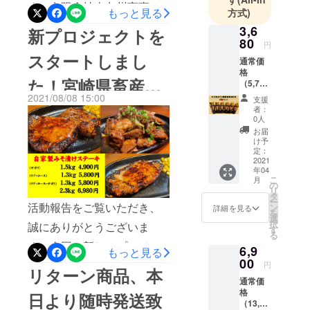
す。有限会社南九州商事の
たリターン商品もリターン
もっと見る
方式)
久田です。コロナの影響で
商品に設定しています！プ
3,6
新プロジェクトを
80
全国的にまん延防止や緊急
円
ロジェクトページをご覧頂
スタートしまし
通常価
事態宣言がかかる中、弊社
けると幸いです。お届けす
格
た！宮崎県畜産農
が所在している宮崎県で
（5,700
る際は全て真空パックにて
円）よ
2021/08/08 15:00
支援
も、まん延防止等重点措置
冷凍でお届け致します。製
家を応援宜しくお
り
者：
36％OF
0人
が適用され、店舗の休業が
造から冷凍で180日賞味期限
F ・サ
願い致します！
お届
ンクス
続いています。飲食店やそ
け予
がございますので、余裕を
レター
定：
こに携わってくださってい
・〇八
2021
持ってお楽しみ頂けると思
年04
ホルモ
こ
る皆様は、本当に今年の夏
月
います。応援、何卒宜しく
ン特製
の
リ
焼肉の
タ
が踏ん張り時だと思ってい
お願い致します。
ー
たれ
活動報告をご覧いただき、
ン
詳細を見る
を
（410
選
ます。弊社も休業で売上が
択
誠にありがとうございま
ｇ）6本
す
る
たたない中、協力金支給ま
す。今回、新しいプロジェ
6,9
もっと見る
での運転資金を何とか工面
00
クトをスタート致しました
円
リターン商品、本
しなければと思っていま
通常価
ので、ご案内いたします。
格
日より随時発送致
す。厚かましいお願いでは
お時間がありましたら、是
（13,80