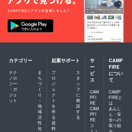
カテゴリー
起案サポート
サ
CAMP
ー
FIRE
テク
ま
プ
ス
ビ
につい
ノロ
ち
ロ
タ
ス
て
ジー
づ
ジ
ッ
・ガ
く
ェ
フ
CAM
CAMP
ジェ
り
ク
に
PFI
FIREと
ット
・
ト
相
RE
は
地
を
談
CAM
あんし
域
作
す
PFI
ん・安
活
る
る
RE
全への
性
資
コ
取り組
化
料
ミュ
み