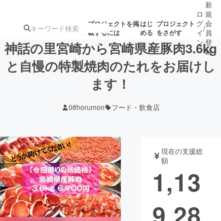
新
ロ
規
グ
会
プロジェクトを掲
はじ
プロジェクト
/
載するには
める
をさがす
イ
員
ン
登
神話の里宮崎から宮崎県産豚肉3.6kg
録
と自慢の特製焼肉のたれをお届けし
ます！
人気のプロ
注目のリ
注目の新着プロ
募集終了が近いプ
もうすぐ公開
ジェクト
ターン
ジェクト
ロジェクト
されます
08horumon
フード・飲食店
アート・写真
音楽
現在の支援総
テクノロジー・ガジェット
ゲーム・サ
額
1,13
映像・映画
書籍・雑誌
9,28
ビジネス・起業
チャレンジ