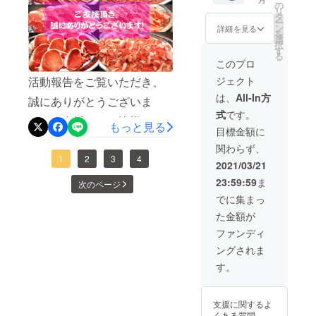
ご報告致します。
とし 1
の
が彩ります。また、感染症
ターン商品を随時発送させ
リ
い！コロナの影響で売上に
ｋｇ ・
タ
ー
対策をしっかりと講じたう
豚肉
て頂きます。あらかじめ、
ン
詳細を見る
大打撃を受けている宮崎県
を
ロース
選
択
えでの自宅ＢＢＱでもお楽
お時間を指定にてご連絡頂
（カツ
す
畜産農家さんを何とか救い
る
用）1ｋ
このプロ
しみ頂ける一品です。ス
いておりましたご支援者様
ｇ ・豚
たい！との想いから立ち上
活動報告をご覧いただき、
ジェクト
ミンチ
テーキとなっておりますの
には、時間指定でお送りさ
げました。宮崎県産豚肉
500ｇ
は、
All-In方
誠にありがとうございま
で、鉄板や炭火で焼いて頂
・豚モ
せて頂きます。ご支援頂き
を、より簡単に調理頂ける
式
です。
モスラ
す。ご支援頂いた皆様、誠
いてもみその香ばしさが引
ました皆様には必ずリター
もっと見る
イス500
ようにこだわりのみそで漬
目標金額に
ｇ ・豚
にありがとうございます。
き立ちます！お子様からご
ン商品をお届け致しますの
関わらず、
バラ
け込んだリターン商品を食
この場を借りて、御礼申し
1
2
3
4
（焼肉
年配の方までお楽しみ頂け
で、到着まで今しばらくお
2021/03/21
べて応援してほしいと思っ
用）300
上げます。また、温かい
23:59:59
ま
る味付けです。お届けは9月
ｇ ・豚
待ちくださいませ。引き続
次のページ
ています。応援どうぞ宜し
バラ切
メッセージを頂き、誠にあ
でに集まっ
中旬を想定！賞味期限は製
き、よろしくお願い致しま
り落と
くお願い致します！
た金額が
し300ｇ
りがとうございます。私を
造より冷凍保存180日！是
す。
・〇八
ファンディ
はじめ、従業員一同、とて
ホルモ
非、「自家製みそ漬けス
ングされま
ン特製
も励まされています。また
テーキ」を食べて応援宜し
焼肉の
す。
たれ
発送に関しまして、発送日
くお願い致します！
（410
ｇ）2本
が確定致しましたので、ご
支援に関するよ
くある質問