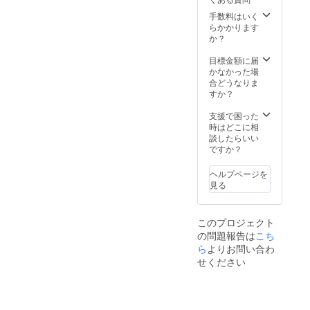
報告いたします。宮崎県産
手数料はいく
豚肉3.6ｋｇセット及び自慢
らかかります
か？
の特製焼肉のたれ+宮崎県産
豚肉3.6ｋｇセットは、2021
目標金額に届
かなかった場
年4月19日（月）に弊社から
合どうなりま
すか？
発送致します。事前に時間
支援で困った
指定のご希望頂いておりま
時はどこに相
した皆様へは、時間指定に
談したらいい
ですか？
て発送致します。リターン
ヘルプページを
商品到着まで今しばらくお
見る
待ちください。引き続き、
宜しくお願い致します。
このプロジェクト
の問題報告は
こち
ら
よりお問い合わ
せください