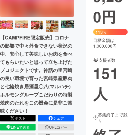
0
円
まちづくり・地域活性化
CAMPFIRE for Social Good
CAMPFIRE Creation
113%
【CAMPFIRE限定販売】コロナ
CAMPFIREふるさと納税
machi-ya
コミュニティ
目標金額は
の影響で中々外食できない状況の
1,000,000円
中、安心して美味しいお肉を食べ
支援者数
てもらいたいと思って立ち上げた
151
プロジェクトです。神話の里宮崎
の良い環境で育った宮崎県産豚肉
と七輪焼き居酒屋〇八(マルハチ)
人
ホルモングループこだわりの特製
焼肉のたれをこの機会に是非ご賞
味ください！
募集終了まで残
ポスト
シェア
り
LINEで送る
URLコピー