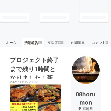
ホーム
支援者
仲間募集
コメント
活動報告
99+
6
17
プロジェクト終了
まで残り1時間と
なりました！新プ
2021/09/05 23:02
ロジェクトの応
08horu
援、どうぞ宜しく
mon
お願い致します！
宮崎県