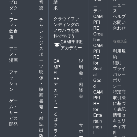
プロ
音
請
ニ
ニュー
ダク
楽
求
ティ
ス
ト
CAM
ヘルプ
クラウドファ
フー
チ
PFI
お問い
ンディングの
ド・
ャ
RE
合わせ
ノウハウを無
飲食
レ
Crea
料で学ぼう
店
ン
tion
各種規定
CAMPFIRE
ジ
CAM
アカデミー
アニ
ス
利用規
PFI
メ・
ポ
約
RE
漫画
ー
CA
説
細則
for
ツ
MP
明
プライ
Soci
ファ
映
FI
会
バシー
al
ッ
像
RE
・
ポリ
Goo
ショ
・
ア
相
シー
d
ン
映
カ
談
特定商
CAM
画
デ
会
取引法
PFI
ゲー
書
ミ
に基づ
RE
ム・
籍
ー
く表記
for
サー
・
と
情報セ
Ente
ビス
雑
は
キュリ
rtain
開発
誌
ク
サ
ティ方
men
出
ラ
ポ
針
t
版
ウ
ー