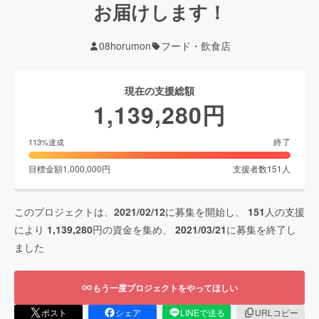
お届けします！
08horumon
フード・飲食店
現在の支援総額
1,139,280
円
終了
113
%達成
目標金額
1,000,000
円
支援者数
151
人
このプロジェクトは、
2021/02/12
に募集を開始し、
151
人の支援
により
1,139,280
円の資金を集め、
2021/03/21
に募集を終了し
ました
もう一度プロジェクトをやってほしい
ポスト
シェア
LINEで送る
URLコピー