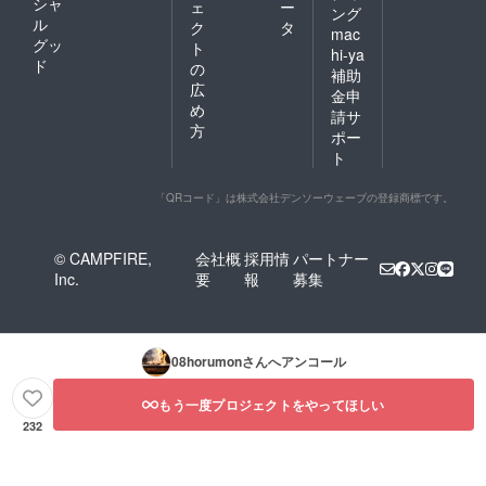
シャ
ェ
ー
ング
ル
ク
タ
mac
グッ
ト
hi-ya
ド
の
補助
広
金申
め
請サ
方
ポー
ト
「QRコード」は株式会社デンソーウェーブの登録商標です。
© CAMPFIRE,
会社概
採用情
パートナー
Inc.
要
報
募集
08horumon
さんへアンコール
もう一度プロジェクトをやってほしい
232