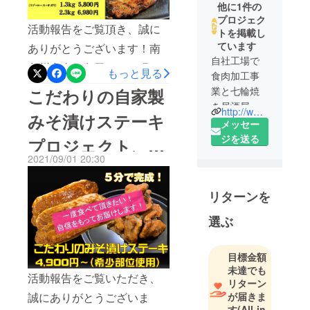
他に1件の
プロジェク
活動報告をご覧頂き、誠に
トを掲載し
ています
ありがとうございます！南
自社工場で
九州商事の久田です。現在
もっと見る
食肉加工事
掲載しているプロジェクト
業と七輪焼
こだわりの自家製
終了まで残り1時間となりま
き居酒屋の
http://www.08horumon.com/
みそ漬けステーキ
〇八（マル
メッセー
した。新しいプロジェクト
ハチ）ホル
ジを送る
プロジェクト、残
の方へもご支援頂いた皆
モン事業を
2021/09/01 20:30
様、誠に、誠にありがとう
り４日です！どう
運営してお
ります有限
ございます。今回も自信を
ぞ応援宜しくお願
リターンを
会社南九州
持って皆様にお届けできる
商事と申し
い致します！
選ぶ
リターン商品です。こだわ
ます。
りの自家製みそに漬け込ん
目標金額
だステーキを是非応援宜し
未達でも
活動報告をご覧いただき、
くお願い致します。希少部
リターン
が届きま
誠にありがとうございま
位のリブやサガリを使用し
す
(All-in