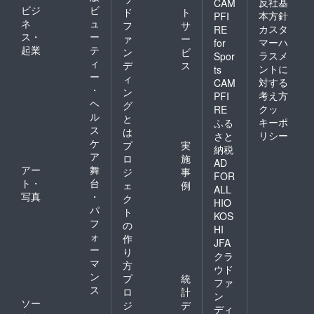
反社基
CAM
ビジ
ビ
ド
ト
本方針
PFI
ネ
ュ
フ
サ
カスタ
RE
ス・
ー
ァ
ー
マーハ
for
起業
テ
ン
ビ
ラスメ
Spor
ィ
デ
ス
ントに
ts
ー
ィ
対する
CAM
・
ン
考え方
PFI
ヘ
グ
クッ
RE
ル
と
キーポ
ふる
ス
は
リシー
さと
ケ
プ
実
納税
ア
ロ
施
AD
アー
舞
ジ
事
FOR
ト・
台
ェ
例
ALL
写真
・
ク
HIO
パ
ト
KOS
フ
の
HI
ォ
作
JFA
ー
り
クラ
マ
方
ウド
ン
プ
統
ファ
ス
ロ
計
ン
ソー
ジ
デ
ディ