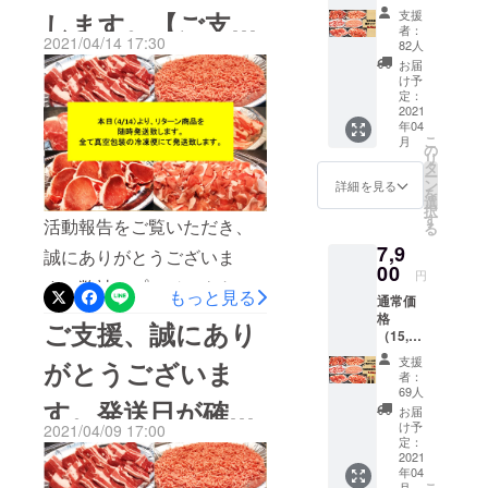
0円）よ
ございますが、従業員を守
します。【ご支援
支援
非ご覧くださいませ。前回
り
者：
るため、応援頂けると幸い
2021/04/14 17:30
50％OF
82人
のプロジェクトでは、ご支
者様、ご確認お願
F ・サ
お届
です。現在進行中の「自家
ンクス
援頂き、誠にありがとうご
け予
い致します。】
レター
定：
製みそ漬けステーキ」数量
ざいました。皆様からの
・豚肉
2021
年04
切り落
限定販売のプロジェクトが
メッセージに励まされ、リ
こ
月
とし 1
の
リ
残り４日で終了となりま
ｋｇ ・
タ
ターン商品につきましても
ー
豚肉
ン
詳細を見る
す。おうち時間にぴったり
を
ロース
大きさにびっくり！とのお
選
択
（カツ
す
のこだわりの自家製みそ漬
活動報告をご覧いただき、
る
声や美味しかった！再販リ
用）1ｋ
7,9
ｇ ・豚
けステーキに仕上げまし
誠にありがとうございま
クエストします！など嬉し
ミンチ
00
円
た。味付けがみそをしっか
す。弊社のプロジェクトに
500ｇ
いお声もたくさんいただき
もっと見る
通常価
・豚モ
りと感じられるのにしつこ
ご支援頂きました皆様、誠
格
モスラ
ました。誠にありがとうご
ご支援、誠にあり
（15,50
イス500
くないように何回も試行錯
にありがとうございます。
0円）よ
ざいます。今回、下記にて
ｇ ・豚
支援
がとうございま
り
バラ
誤しました。中々外食がで
発送予定日（4/19）よりも
者：
新プロジェクトに挑戦して
50％OF
（焼肉
69人
す。発送日が確定
きない現在、毎日の食卓を
F ・サ
早めに発送準備を進めるこ
用）300
お届
おります。安心安全な宮崎
ンクス
ｇ ・豚
け予
2021/04/09 17:00
「焼くだけ！５分で完成！
とが出来ましたので、本日
レター
致しましたので、
バラ切
定：
県産豚肉を食べて宮崎県畜
・豚肉
2021
り落と
自家製みそ漬けステーキ」
より、発送準備が整ったリ
年04
切り落
産農家を応援してくださ
し300ｇ
こ
月