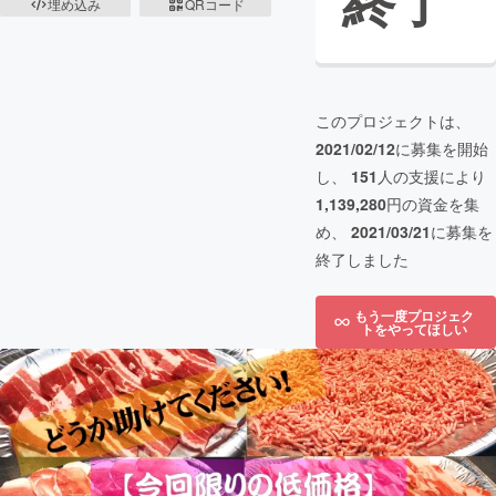
終了
埋め込み
QRコード
このプロジェクトは、
2021/02/12
に募集を開始
し、
151
人の支援により
1,139,280
円の資金を集
め、
2021/03/21
に募集を
終了しました
もう一度プロジェク
トをやってほしい