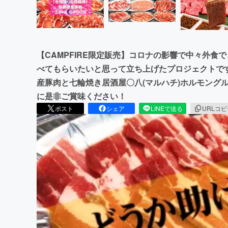
【CAMPFIRE限定販売】コロナの影響で中々外
べてもらいたいと思って立ち上げたプロジェクトで
産豚肉と七輪焼き居酒屋〇八(マルハチ)ホルモング
に是非ご賞味ください！
ポスト
シェア
LINEで送る
URLコ