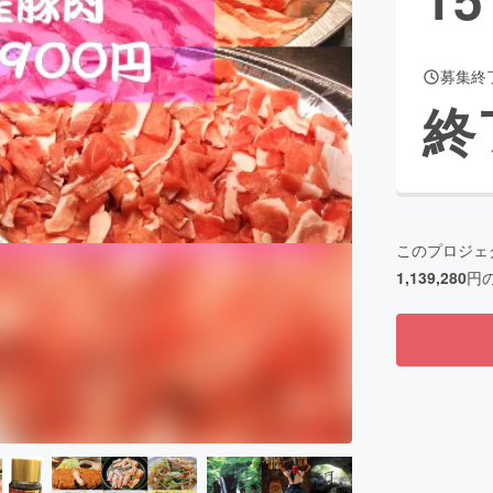
募集終
CAMPFIRE for Social Good
CAMPFIRE Creation
終
CAMPFIREふるさと納税
machi-ya
コミュニティ
このプロジェ
1,139,280
円