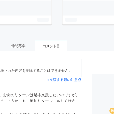
仲間募集
コメント
6
承認された内容を削除することはできません。
※投稿する際の注意点
。お肉のリターンは是非支援したいのですが、
でしょうか。もし追加リターン、もしくは次回
。
なれればと思います。美味しいお肉お待ちして