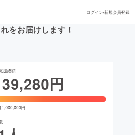
ログイン
/
新規会員登録
たれをお届けします！
うすぐ公開されます
支援総額
プロダクト
139,280
円
ファッション
スポーツ
,000,000円
数
ア
ソーシャルグッド
1
人