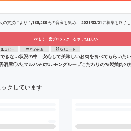
人の支援により
1,139,280
円の資金を集め、
2021/03/21
に募集を終了し
もう一度プロジェクトをやってほしい
RLコピー
埋め込み
QRコード
外食できない状況の中、安心して美味しいお肉を食べてもらいた
居酒屋〇八(マルハチ)ホルモングループこだわりの特製焼肉の
ェックしています