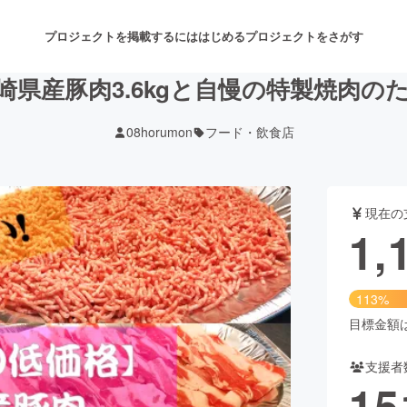
プロジェクトを掲載するには
はじめる
プロジェクトをさがす
崎県産豚肉3.6kgと自慢の特製焼肉の
08horumon
フード・飲食店
注目のリターン
注目の新着プロジェクト
募集終了が近いプロジェクト
も
現在の
音楽
舞台・パフォーマンス
1,
ゲーム・サービス開発
フード・飲食店
113%
書籍・雑誌出版
アニメ・漫画
目標金額は1
支援者
チャレンジ
ビューティー・ヘルスケ
15