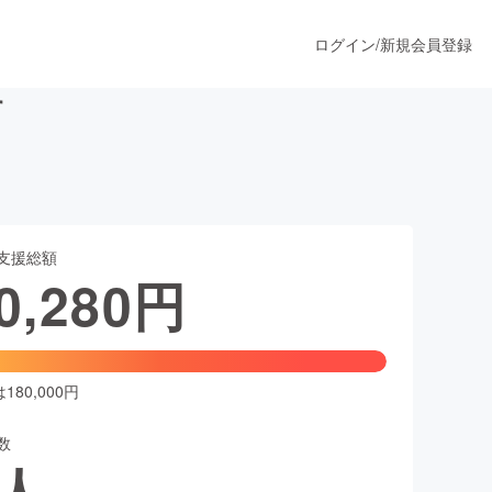
ログイン
/
新規会員登録
す
うすぐ公開されます
支援総額
プロダクト
0,280
円
ファッション
スポーツ
80,000円
数
ア
ソーシャルグッド
人