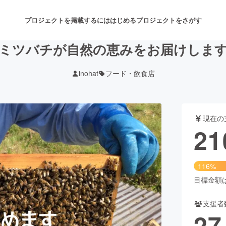
プロジェクトを掲載するには
はじめる
プロジェクトをさがす
ミツバチが自然の恵みをお届けしま
inohat
フード・飲食店
注目のリターン
注目の新着プロジェクト
募集終了が近いプロジェクト
も
現在の
音楽
舞台・パフォーマンス
21
ゲーム・サービス開発
フード・飲食店
116%
書籍・雑誌出版
アニメ・漫画
目標金額は1
支援者
チャレンジ
ビューティー・ヘルスケ
27