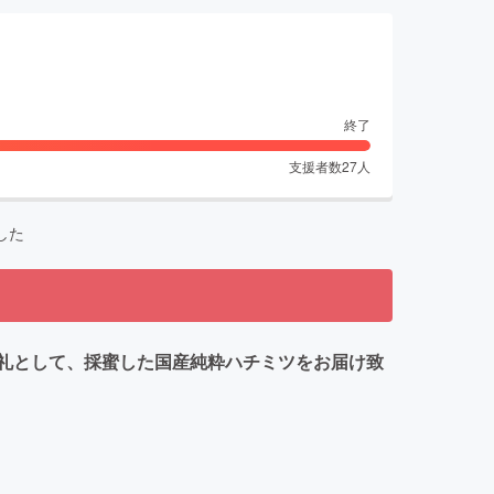
終了
支援者数
27
人
した
礼として、採蜜した国産純粋ハチミツをお届け致