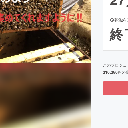
募集終
CAMPFIRE for Social Good
CAMPFIRE Creation
終
CAMPFIREふるさと納税
machi-ya
コミュニティ
このプロジェ
210,280
円の