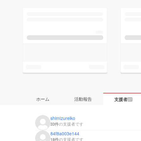
ホーム
活動報告
支援者
27
shimizureiko
33件
の支援者です
84f8a003e144
18件
の支援者です