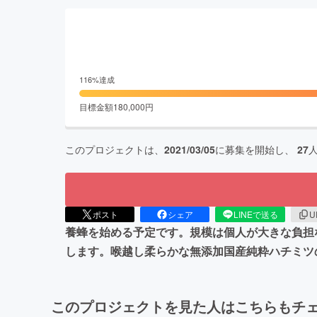
116
%達成
目標金額
180,000
円
このプロジェクトは、
2021/03/05
に募集を開始し、
27
ポスト
シェア
LINEで送る
U
養蜂を始める予定です。規模は個人が大きな負担
します。喉越し柔らかな無添加国産純粋ハチミツ
このプロジェクトを見た人はこちらもチ