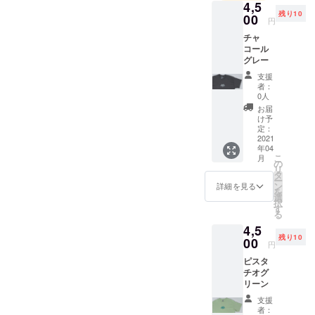
4,5
残り10
00
円
チャ
コール
グレー
支援
者：
0人
お届
け予
定：
2021
年04
こ
月
の
リ
タ
ー
ン
詳細を見る
を
選
択
す
る
4,5
残り10
00
円
ピスタ
チオグ
リーン
支援
者：