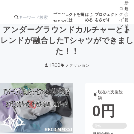
新
ロ
規
グ
会
プロジェクトを掲
はじ
プロジェクト
/
載するには
める
をさがす
イ
員
ン
登
アンダーグラウンドカルチャーとト
録
レンドが融合したTシャツができまし
た！！
人気のプロ
注目のリ
注目の新着プロ
募集終了が近いプ
もうすぐ公開
ジェクト
ターン
ジェクト
ロジェクト
されます
HRCD
ファッション
アート・写真
音楽
現在の支援総
テクノロジー・ガジェット
ゲーム・サ
額
0
円
映像・映画
書籍・雑誌
0%
ビジネス・起業
チャレンジ
目標金額は