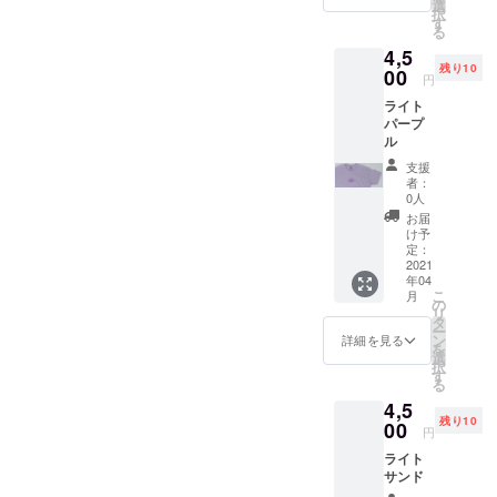
選
択
す
る
4,5
残り10
00
円
ライト
パープ
ル
支援
者：
0人
お届
け予
定：
2021
年04
こ
月
の
リ
タ
ー
ン
詳細を見る
を
選
択
す
る
4,5
残り10
00
円
ライト
サンド