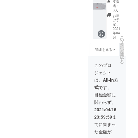
支援
者：
0人
お届
け予
定：
2021
年04
こ
月
の
リ
タ
ー
ン
詳細を見る
を
選
択
す
る
このプロ
ジェクト
は、
All-In方
式
です。
目標金額に
関わらず、
2021/04/15
23:59:59
ま
でに集まっ
た金額が