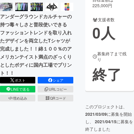
225,000円
まちづくり・地域活性化
アンダーグラウンドカルチャーの
支援者数
持つ毒々しさと普段使いできる
0
人
CAMPFIRE for Social Good
CAMPFIRE Creation
ファッショントレンドを取り入れ
CAMPFIREふるさと納税
machi-ya
コミュニティ
たデザインを両立したTシャツが
完成しました！！綿１００％のア
募集終了まで残
メリカンテイスト満点のざっくり
り
としたボディに国内工場でプリン
終了
ト！！
ポスト
シェア
LINEで送る
URLコピー
埋め込み
QRコード
このプロジェクトは、
2021/03/09
に募集を開始
し、
2021/04/15
に募集を
終了しました