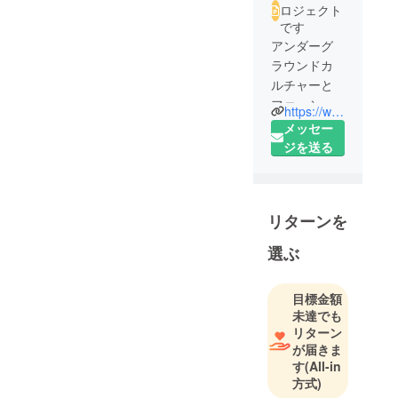
ロジェクト
です
アンダーグ
ラウンドカ
ルチャーと
ファッショ
https://www.instagram.com/hrcd13/?hl=ja
ントレンド
メッセー
の融合。
ジを送る
デザイナー
HR氏の世界
観を、アパ
リターンを
レルで表現
するプロ
選ぶ
ジェクト。
目標金額
未達でも
リターン
が届きま
す
(All-in
方式)