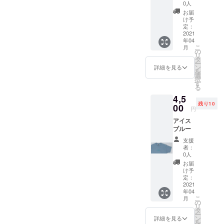
0人
お届
け予
定：
2021
年04
こ
月
の
リ
タ
ー
ン
詳細を見る
を
選
択
す
る
4,5
残り10
00
円
アイス
ブルー
支援
者：
0人
お届
け予
定：
2021
年04
こ
月
の
リ
タ
ー
ン
詳細を見る
を