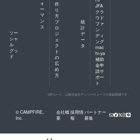
ォ
作
JFA
ー
り
クラ
マ
方
ウド
ン
プ
統
ファ
ス
ロ
計
ン
ソー
ジ
デ
ディ
シャ
ェ
ー
ング
ル
ク
タ
mac
グッ
ト
hi-ya
ド
の
補助
広
金申
め
請サ
方
ポー
ト
「QRコード」は株式会社デンソーウェーブの登録商標です。
© CAMPFIRE,
会社概
採用情
パートナー
Inc.
要
報
募集