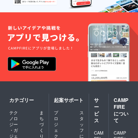
カテゴリー
起案サポート
サ
CAMP
ー
FIRE
テク
ま
プ
ス
ビ
につい
ノロ
ち
ロ
タ
ス
て
ジー
づ
ジ
ッ
・ガ
く
ェ
フ
CAM
CAMP
ジェ
り
ク
に