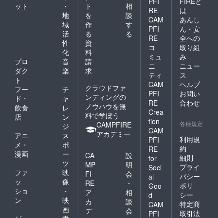
PFI
FIREと
ット
・
ト
相
RE
は
地
を
談
CAM
あんし
域
作
す
PFI
ん・安
活
る
る
RE
全への
性
資
コ
取り組
化
料
ミュ
み
プロ
音
請
ニ
ニュー
ダク
楽
求
ティ
ス
ト
CAM
ヘルプ
クラウドファ
フー
チ
PFI
お問い
ンディングの
ド・
ャ
RE
合わせ
ノウハウを無
飲食
レ
Crea
料で学ぼう
店
ン
tion
各種規定
CAMPFIRE
ジ
CAM
アカデミー
アニ
ス
利用規
PFI
メ・
ポ
約
RE
漫画
ー
CA
説
細則
for
ツ
MP
明
プライ
Soci
ファ
映
FI
会
バシー
al
ッ
像
RE
・
ポリ
Goo
ショ
・
ア
相
シー
d
ン
映
カ
談
特定商
CAM
画
デ
会
取引法
PFI