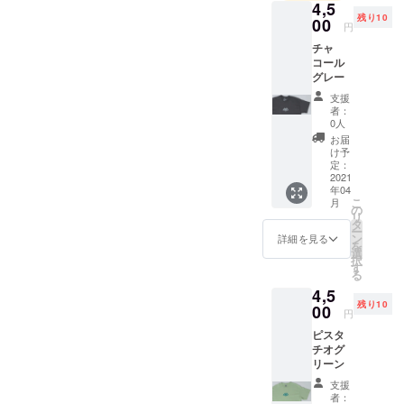
4,5
残り10
00
円
チャ
コール
グレー
支援
者：
0人
お届
け予
定：
2021
年04
こ
月
の
リ
タ
ー
ン
詳細を見る
を
選
択
す
る
4,5
残り10
00
円
ピスタ
チオグ
リーン
支援
者：