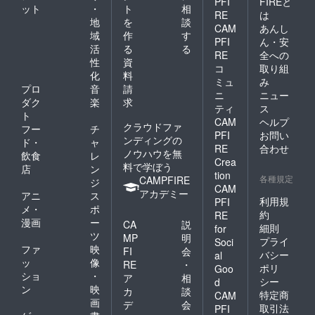
PFI
FIREと
ット
・
ト
相
RE
は
地
を
談
CAM
あんし
域
作
す
PFI
ん・安
活
る
る
RE
全への
性
資
コ
取り組
化
料
ミュ
み
プロ
音
請
ニ
ニュー
ダク
楽
求
ティ
ス
ト
CAM
ヘルプ
クラウドファ
フー
チ
PFI
お問い
ンディングの
ド・
ャ
RE
合わせ
ノウハウを無
飲食
レ
Crea
料で学ぼう
店
ン
tion
各種規定
CAMPFIRE
ジ
CAM
アカデミー
アニ
ス
利用規
PFI
メ・
ポ
約
RE
漫画
ー
CA
説
細則
for
ツ
MP
明
プライ
Soci
ファ
映
FI
会
バシー
al
ッ
像
RE
・
ポリ
Goo
ショ
・
ア
相
シー
d
ン
映
カ
談
特定商
CAM
画
デ
会
取引法
PFI