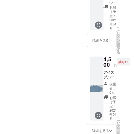
0人
お届
け予
定：
2021
年04
こ
月
の
リ
タ
ー
ン
詳細を見る
を
選
択
す
る
4,5
残り10
00
円
アイス
ブルー
支援
者：
0人
お届
け予
定：
2021
年04
こ
月
の
リ
タ
ー
ン
詳細を見る
を