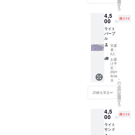
選
択
す
る
4,5
残り10
00
円
ライト
パープ
ル
支援
者：
0人
お届
け予
定：
2021
年04
こ
月
の
リ
タ
ー
ン
詳細を見る
を
選
択
す
る
4,5
残り10
00
円
ライト
サンド