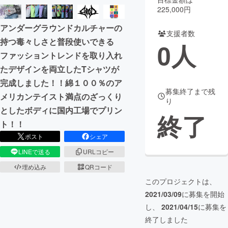
225,000円
まちづくり・地域活性化
アンダーグラウンドカルチャーの
支援者数
持つ毒々しさと普段使いできる
0
人
CAMPFIRE for Social Good
CAMPFIRE Creation
ファッショントレンドを取り入れ
CAMPFIREふるさと納税
machi-ya
コミュニティ
たデザインを両立したTシャツが
完成しました！！綿１００％のア
募集終了まで残
メリカンテイスト満点のざっくり
り
としたボディに国内工場でプリン
終了
ト！！
ポスト
シェア
LINEで送る
URLコピー
埋め込み
QRコード
このプロジェクトは、
2021/03/09
に募集を開始
し、
2021/04/15
に募集を
終了しました