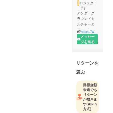
ロジェクト
です
アンダーグ
ラウンドカ
ルチャーと
ファッショ
https://www.instagram.com/hrcd13/?hl=ja
ントレンド
メッセー
の融合。
ジを送る
デザイナー
HR氏の世界
観を、アパ
リターンを
レルで表現
するプロ
選ぶ
ジェクト。
目標金額
未達でも
リターン
が届きま
す
(All-in
方式)