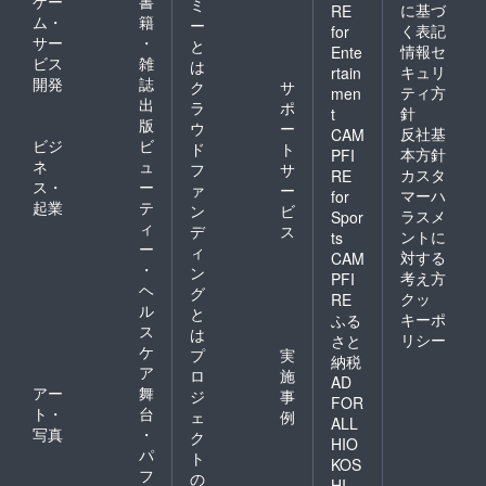
ゲー
書
ミ
に基づ
RE
ム・
籍
ー
く表記
for
サー
・
と
情報セ
Ente
ビス
雑
は
キュリ
rtain
開発
誌
ク
サ
ティ方
men
出
ラ
ポ
針
t
版
ウ
ー
反社基
CAM
ビジ
ビ
ド
ト
本方針
PFI
ネ
ュ
フ
サ
カスタ
RE
ス・
ー
ァ
ー
マーハ
for
起業
テ
ン
ビ
ラスメ
Spor
ィ
デ
ス
ントに
ts
ー
ィ
対する
CAM
・
ン
考え方
PFI
ヘ
グ
クッ
RE
ル
と
キーポ
ふる
ス
は
リシー
さと
ケ
プ
実
納税
ア
ロ
施
AD
アー
舞
ジ
事
FOR
ト・
台
ェ
例
ALL
写真
・
ク
HIO
パ
ト
KOS
フ
の
HI