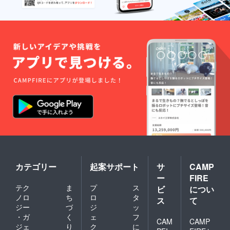
カテゴリー
起案サポート
サ
CAMP
ー
FIRE
テク
ま
プ
ス
ビ
につい
ノロ
ち
ロ
タ
ス
て
ジー
づ
ジ
ッ
・ガ
く
ェ
フ
CAM
CAMP
ジェ
り
ク
に