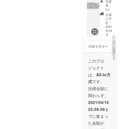
支援
者：
0人
お届
け予
定：
2021
年04
こ
月
の
リ
タ
ー
ン
詳細を見る
を
選
択
す
る
このプロ
ジェクト
は、
All-In方
式
です。
目標金額に
関わらず、
2021/04/15
23:59:59
ま
でに集まっ
た金額が