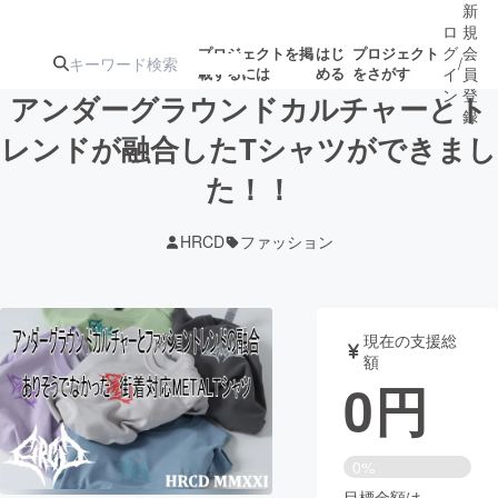
新
ロ
規
グ
会
プロジェクトを掲
はじ
プロジェクト
/
載するには
める
をさがす
イ
員
ン
登
アンダーグラウンドカルチャーとト
録
レンドが融合したTシャツができまし
た！！
人気のプロ
注目のリ
注目の新着プロ
募集終了が近いプ
もうすぐ公開
ジェクト
ターン
ジェクト
ロジェクト
されます
HRCD
ファッション
アート・写真
音楽
現在の支援総
テクノロジー・ガジェット
ゲーム・サ
額
0
円
映像・映画
書籍・雑誌
0%
ビジネス・起業
チャレンジ
目標金額は