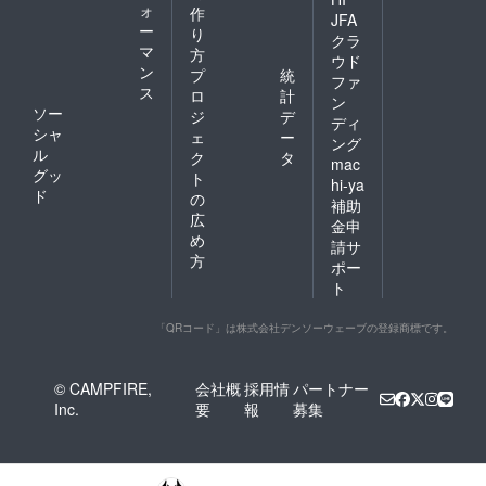
ォ
作
JFA
ー
り
クラ
マ
方
ウド
ン
プ
統
ファ
ス
ロ
計
ン
ソー
ジ
デ
ディ
シャ
ェ
ー
ング
ル
ク
タ
mac
グッ
ト
hi-ya
ド
の
補助
広
金申
め
請サ
方
ポー
ト
「QRコード」は株式会社デンソーウェーブの登録商標です。
© CAMPFIRE,
会社概
採用情
パートナー
Inc.
要
報
募集