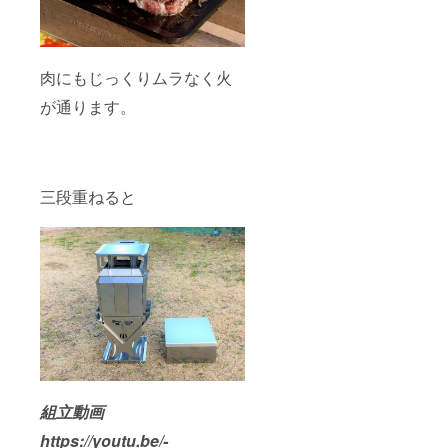
肉にもじっくりムラなく火
が通ります。
三段重ねると
組立動画
https://youtu.be/-