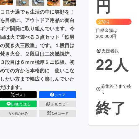
円
コロナ過でも生活の中に笑顔を！
まちづくり・地域活性化
を目標に、アウトドア用品の面白
278%
ギア開発に取り組んでいます。今
目標金額は
CAMPFIRE for Social Good
CAMPFIRE Creation
200,000円
回は火で遊べる３点セット「鉄男
CAMPFIREふるさと納税
machi-ya
コミュニティ
の焚き火三段重」です。１段目は
支援者数
焚き火台、２段目は二次燃焼炉、
22
人
３段目は６ｍｍ極厚ミニ鉄板、初
めての方から本格的に 使いこな
したい方まで幅広く楽しんでいた
募集終了まで残
だけます。
り
ポスト
シェア
終了
LINEで送る
URLコピー
埋め込み
QRコード