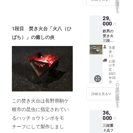
を
選
択
す
る
29,
000
円
1段目 焚き火台「火八（ひ
鉄男の
焚き火
ばち）」の癒しの炎
三段重
フル
支援
セット
者：
1人
お届
け予
定：
2021
年05
こ
月
の
リ
タ
ー
ン
詳細を見る
を
選
この焚き火台は長野県駒ケ
択
す
る
根市の昆虫に指定されてい
36,
000
るハッチョウトンボをモ
円
三段重
チーフにして製作しまし
３点フ