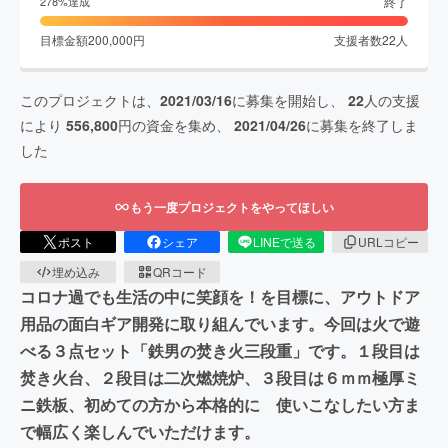
終了
278
%達成
目標金額
200,000
円
支援者数
22
人
このプロジェクトは、
2021/03/16
に募集を開始し、
22
人の支援
により
556,800
円の資金を集め、
2021/04/26
に募集を終了しま
した
もう一度プロジェクトをやってほしい
ポスト
シェア
LINEで送る
URLコピー
埋め込み
QRコード
コロナ過でも生活の中に笑顔を！を目標に、アウトドア
用品の面白ギア開発に取り組んでいます。今回は火で遊
べる３点セット「鉄男の焚き火三段重」です。１段目は
焚き火台、２段目は二次燃焼炉、３段目は６ｍｍ極厚ミ
ニ鉄板、初めての方から本格的に 使いこなしたい方ま
で幅広く楽しんでいただけます。