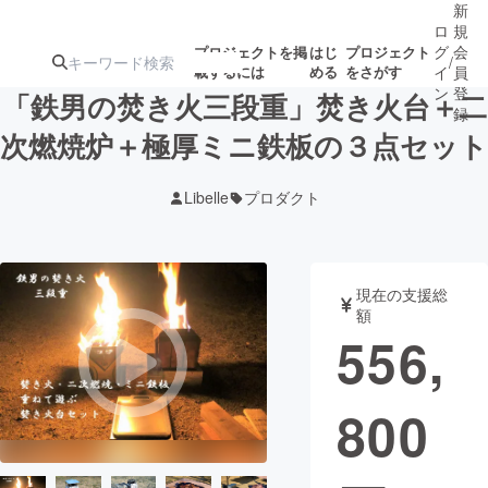
新
ロ
規
グ
会
プロジェクトを掲
はじ
プロジェクト
/
載するには
める
をさがす
イ
員
ン
登
「鉄男の焚き火三段重」焚き火台＋二
録
次燃焼炉＋極厚ミニ鉄板の３点セット
人気のプロ
注目のリ
注目の新着プロ
募集終了が近いプ
もうすぐ公開
Libelle
プロダクト
ジェクト
ターン
ジェクト
ロジェクト
されます
アート・写真
音楽
現在の支援総
額
556,
テクノロジー・ガジェット
ゲーム・サ
800
映像・映画
書籍・雑誌
ビジネス・起業
チャレンジ