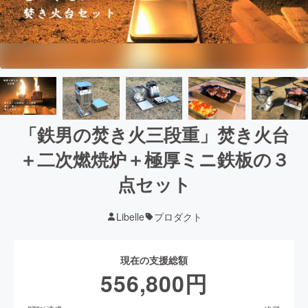
「鉄男の焚き火三段重」焚き火台
＋二次燃焼炉＋極厚ミニ鉄板の３
点セット
Libelle
プロダクト
現在の支援総額
556,800
円