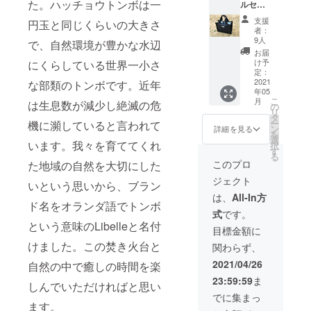
た。ハッチョウトンボは一
ルセッ
ト（火
支援
円玉と同じくらいの大きさ
八１
者：
ケ、虹
9人
で、自然環境が豊かな水辺
燃１
お届
ケ、小
け予
にくらしている世界一小さ
鉄１
定：
ケ）プ
2021
な部類のトンボです。近年
年05
ラス難
こ
月
は生息数が減少し絶滅の危
燃・防
の
リ
水バッ
タ
ー
機に瀕していると言われて
グ付
ン
詳細を見る
を
き ※
選
います。我々を育ててくれ
択
難燃・
す
る
防水
このプロ
た地域の自然を大切にした
バッグ
ジェクト
は消防
いという思いから、ブラン
ホース
は、
All-In方
リサイ
ド名をオランダ語でトンボ
式
です。
クル生
という意味のLibelleと名付
地を使
目標金額に
用した
けました。この焚き火台と
関わらず、
手作り
製品で
2021/04/26
自然の中で癒しの時間を楽
す。
23:59:59
ま
しんでいただければと思い
でに集まっ
ます。