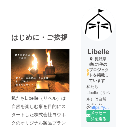
はじめに・ご挨拶
Libelle
長野県
他に1件の
プロジェク
トを掲載し
ています
私たち
Libelle（リベ
私たちLibelle（リベル）は
ル）は自然
を楽しむ事
自然を楽しむ事を目的にス
https://youhoku.jp/outdoor/
を目的にス
メッセー
タートした株式会社ヨウホ
タートした
ジを送る
クのオリジナル製品ブラン
株式会社ヨ