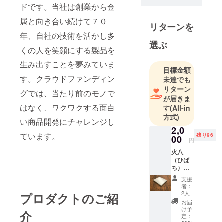
ウホクのオ
ドです。当社は創業から金
リジナル製
属と向き合い続けて７０
リターンを
品ブランド
年、自社の技術を活かし多
です。創業
選ぶ
から金属と
くの人を笑顔にする製品を
向き合い続
生み出すことを夢みていま
目標金額
けて７０
す。クラウドファンディン
未達でも
年、素材、
リターン
グでは、当たり前のモノで
加工、デザ
が届きま
インなど、
はなく、ワクワクする面白
す
(All-in
様々なノウ
方式)
い商品開発にチャレンジし
ハウを培っ
2,0
ています。
てきまし
残り96
00
円
た。ストレ
火八
スが溜まり
（ひば
ち）専
やすい世の
用ケー
中でも、こ
支援
スのみ
者：
だわりの道
（焚き
2人
プロダクトのご紹
火台な
具を提供す
お届
し）
け予
ることで人
介
「鉄男
定：