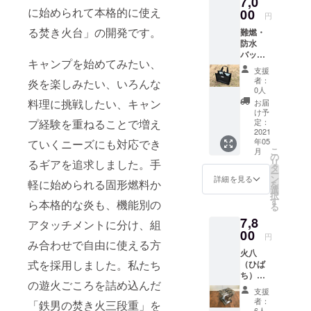
7,0
に始められて本格的に使え
00
円
る焚き火台」の開発です。
難燃・
防水
バッグ
キャンプを始めてみたい、
（こち
支援
らのご
者：
炎を楽しみたい、いろんな
支援は
0人
バッグ
料理に挑戦したい、キャン
お届
のみで
け予
す。そ
プ経験を重ねることで増え
定：
の他の
2021
年05
ていくニーズにも対応でき
商品は
こ
月
含まれ
の
リ
るギアを追求しました。手
ており
タ
ー
ませ
ン
詳細を見る
軽に始められる固形燃料か
を
ん。）
選
択
三段重
す
ら本格的な炎も、機能別の
る
収納箱
7,8
（虹燃
アタッチメントに分け、組
収納箱
00
円
み合わせで自由に使える方
共通）
火八
が入る
式を採用しました。私たち
（ひば
サイズ
ち）専
になっ
の遊火ごころを詰め込んだ
用ケー
ており
支援
ス付き
ます。
者：
「鉄男の焚き火三段重」を
寸法：
6人