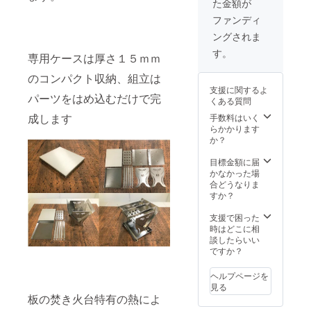
た金額が
ファンディ
ングされま
す。
専用ケースは厚さ１５ｍｍ
のコンパクト収納、組立は
支援に関するよ
パーツをはめ込むだけで完
くある質問
成します
手数料はいく
らかかります
か？
目標金額に届
かなかった場
合どうなりま
すか？
支援で困った
時はどこに相
談したらいい
ですか？
ヘルプページを
見る
板の焚き火台特有の熱によ