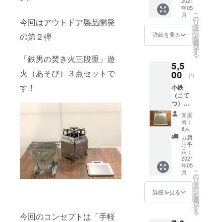
を笑顔にし
No.２９
2021
年05
の支援
た
こ
月
をいた
の
今回はアウトドア製品開発
リ
い・・・。
だき火
タ
ー
八を
そんなコン
ン
詳細を見る
の第２弾
を
持って
選
セプトで
択
いる方
す
る
日々開発に
専用」
「鉄男の焚き火三段重」遊
5,5
取り組んで
火（あそび）３点セットで
00
円
います。
す！
小鉄
（こて
つ）取
手付き
支援
者：
8人
お届
け予
定：
2021
年05
こ
月
の
リ
タ
ー
ン
詳細を見る
を
選
択
す
る
今回のコンセプトは「手軽