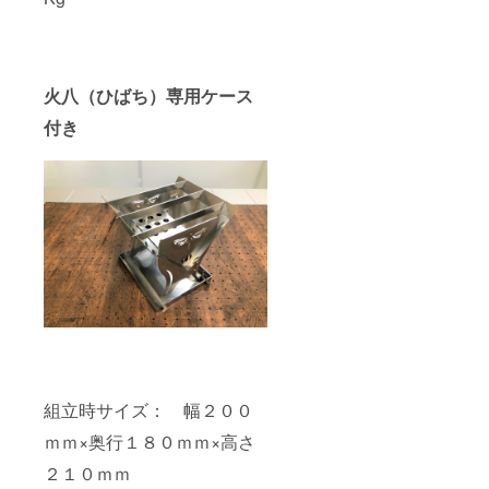
火八（ひばち）専用ケース
付き
組立時サイズ： 幅２００
ｍｍ×奥行１８０ｍｍ×高さ
２１０ｍｍ