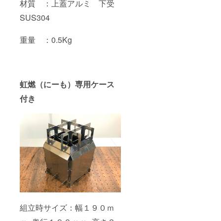
材質 ：上蓋アルミ 下受
SUS304
重量 ：0.5Kg
虹燃（にーも）専用ケース
付き
組立時サイズ：幅１９０ｍ