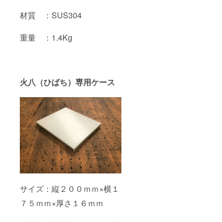
材質 ：SUS304
重量 ：1.4Kg
火八（ひばち）専用ケース
サイズ：縦２００ｍｍ×横１
７５ｍｍ×厚さ１６ｍｍ