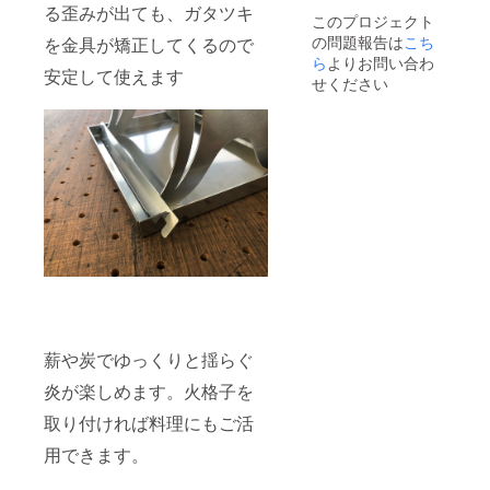
る歪みが出ても、ガタツキ
このプロジェクト
の問題報告は
こち
を金具が矯正してくるので
ら
よりお問い合わ
安定して使えます
せください
薪や炭でゆっくりと揺らぐ
炎が楽しめます。火格子を
取り付ければ料理にもご活
用できます。