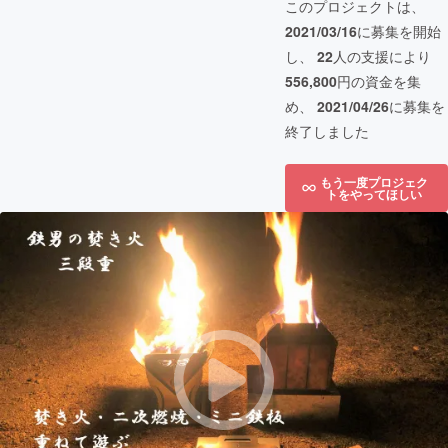
このプロジェクトは、
2021/03/16
に募集を開始
し、
22
人の支援により
556,800
円の資金を集
め、
2021/04/26
に募集を
終了しました
もう一度プロジェク
トをやってほしい