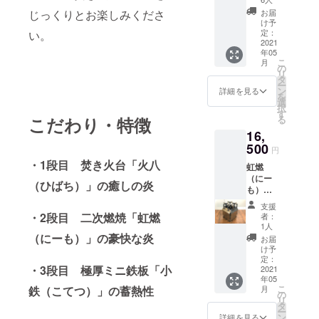
奥行１
じっくりとお楽しみくださ
お届
００ｍ
け予
ｍ×幅１
定：
い。
2021
５０ｍ
年05
ｍ×高さ
こ
月
２２０
の
リ
ｍｍ ※
タ
ー
難燃・
ン
詳細を見る
を
防水
選
択
バッグ
す
こだわり・特徴
る
は消防
16,
ホース
500
のリサ
円
イクル
・1段目 焚き火台「火八
虹燃
生地の
（にー
手作り
（ひばち）」の癒しの炎
も）専
製品で
用ケー
す。
支援
ス付き
・2段目 二次燃焼「虹燃
者：
1人
（にーも）」の豪快な炎
お届
け予
定：
・3段目 極厚ミニ鉄板「小
2021
年05
こ
鉄（こてつ）」の蓄熱性
月
の
リ
タ
ー
ン
詳細を見る