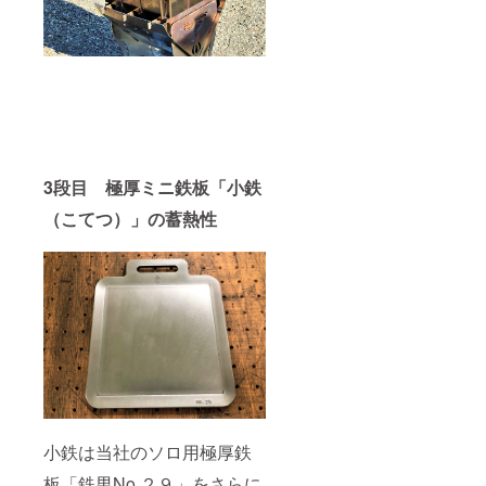
3段目 極厚ミニ鉄板「小鉄
（こてつ）」の蓄熱性
小鉄は当社のソロ用極厚鉄
板「鉄男No.２９」をさらに