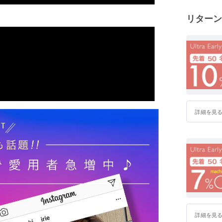
・輸入商
リターン
・輸出商
などを手
最先端の
しており
応援のほ
詳細を見
詳細を見