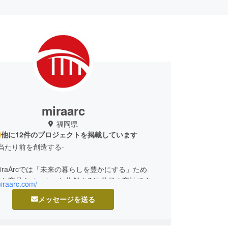
miraarc
福岡県
他に12件のプロジェクトを掲載しています
の当たり前を創造する-
iraArcでは「未来の暮らしを豊かにする」ため
的な商品をメーカーと共創する次世代の商社です。
miraarc.com/
メッセージを送る
略コンサルティング
ティングコンサルティング
ポート