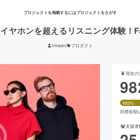
プロジェクトを掲載するには
プロジェクトをさがす
】イヤホンを超えるリスニング体験！Fa
miraarc
プロダクト
注目のリターン
注目の新着プロジェクト
募集終了が近いプロジェクト
も
現在の
音楽
舞台・パフォーマンス
98
ゲーム・サービス開発
フード・飲食店
982%
書籍・雑誌出版
アニメ・漫画
目標金額は1
支援者
チャレンジ
ビューティー・ヘルスケ
25