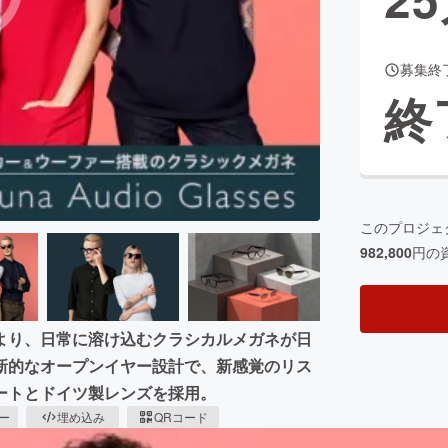
募集終
CAMPFIRE for Social Good
CAMPFIRE Creation
終
CAMPFIREふるさと納税
machi-ya
コミュニティ
このプロジェ
982,800
円の
より、日常に溶け込むクラシカルメガネが日
新的なオープンイヤー設計で、新感覚のリス
ートとドイツ製レンズを採用。
ピー
埋め込み
QRコード