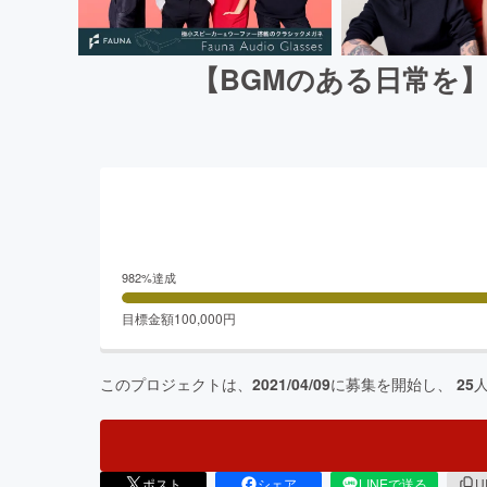
【BGMのある日常を
982
%達成
目標金額
100,000
円
このプロジェクトは、
2021/04/09
に募集を開始し、
25
ポスト
シェア
LINEで送る
U