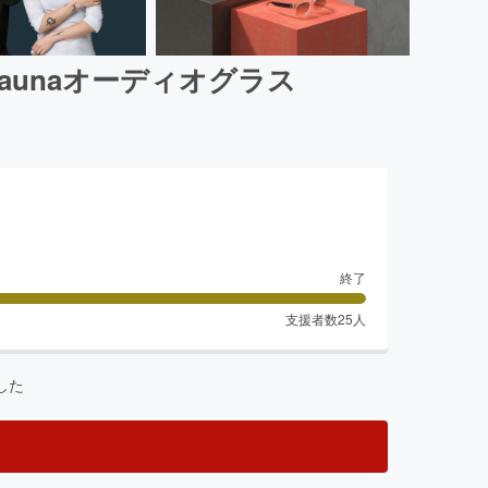
unaオーディオグラス
終了
支援者数
25
人
した