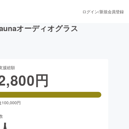
ログイン
/
新規会員登録
unaオーディオグラス
うすぐ公開されます
支援総額
プロダクト
2,800
円
ファッション
スポーツ
00,000円
数
ア
ソーシャルグッド
人