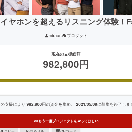
】イヤホンを超えるリスニング体験！Fa
miraarc
プロダクト
現在の支援総額
982,800
円
人の支援により
982,800
円の資金を集め、
2021/05/09
に募集を終了しま
もう一度プロジェクトをやってほしい
RLコピー
埋め込み
QRコード