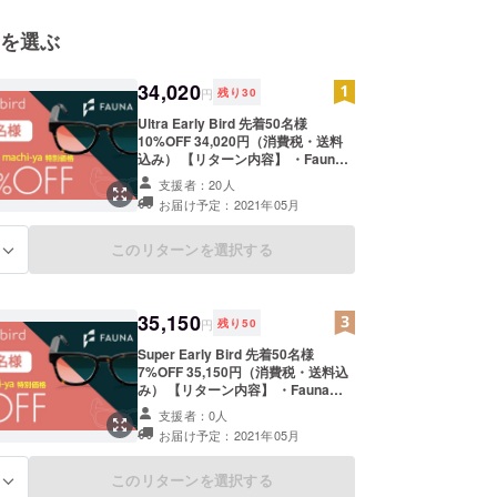
社
を選ぶ
社
掛けております。
34,020
円
残り
30
商品をいち早く皆様にお届けするために日々活動を
Ultra Early Bird 先着50名様
ますので、
10%OFF 34,020円（消費税・送料
込み） 【リターン内容】 ・Fauna
どよろしくお願い致します。
Audio Glasses 本体 × 1 [一般販売
支援者：20人
予定価格 37,800円の10％OFF] メ
お届け予定：2021年05月
ガネケース × 1 充電用USBケーブル
× 1 メガネ拭き × 1 ※配送予定時期：
2021年5月（machi-ya） (製品の製
このリターンを選択する
る
造状況は順次お知らせいたします)
35,150
円
残り
50
Super Early Bird 先着50名様
7%OFF 35,150円（消費税・送料込
み） 【リターン内容】 ・Fauna
Audio Glasses 本体 × 1 [一般販売
支援者：0人
予定価格 37,800円の7％OFF] メガ
お届け予定：2021年05月
ネケース × 1 充電用USBケーブル ×
1 メガネ拭き × 1 ※配送予定時期：
2021年5月（machi-ya） (製品の製
このリターンを選択する
る
造状況は順次お知らせいたします)