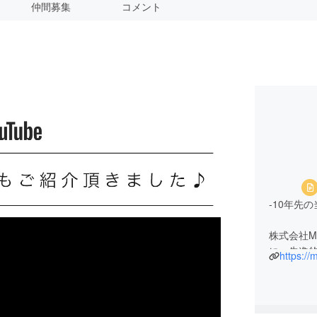
仲間募集
コメント
-10年先
株式会社M
に、先進
https://
・経営/戦
・マーケ
・物流サ