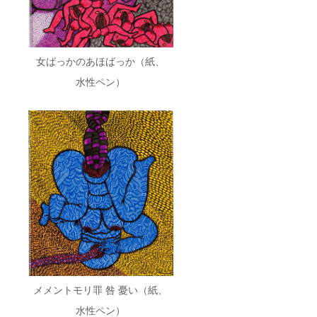
女ばっかのあほばっか（紙、
水性ペン）
メメントモリ罪 咎 憂い（紙、
水性ペン）