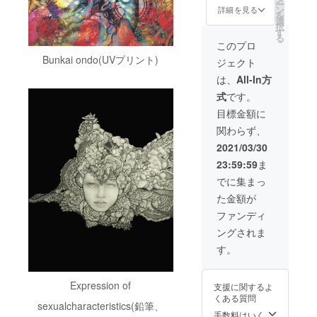
ー
像はイ
で、額
を使用
ン
詳細を見る
を
メージ
装され
して、
選
択
です ※
たサイ
支援し
す
る
送料込
ズは約
てくれ
このプロ
み
30cm×
た方の
Bunkai ondo(UVプリント)
ジェクト
30cm
オリジ
です。
ナル映
は、
All-In方
（６～
像を制
式
です。
７月頃
作(撮影
配送予
～編集
目標金額に
定で
～完成)
関わらず、
す）※送
させて
料込み
いただ
2021/03/30
きま
23:59:59
ま
す。例
えば音
でに集まっ
楽アー
た金額が
ティス
トのMV
ファンディ
や企業
ングされま
や店舗
の広告
す。
映像な
ど好き
なコン
Expression of
支援に関するよ
セプト
くある質問
で作成
sexualcharacteristics(鉛筆、
します
手数料はいく