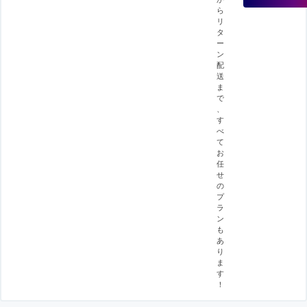
ら
リ
タ
ー
ン
配
送
ま
で
、
す
べ
て
お
任
せ
の
プ
ラ
ン
も
あ
り
ま
す
！