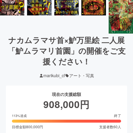
ナカムラマサ首×魲万里絵 二人展
「魲ムラマリ首園」の開催をご支
援ください！
marikubi_cf
アート・写真
現在の支援総額
908,000
円
終了
113
%達成
目標金額
800,000
円
支援者数
60
人