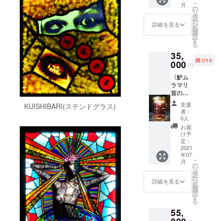
こ
月
」の出
プさせ
の
リ
展者で
ていた
タ
ー
あり、
だきま
ン
詳細を見る
を
美容室
す。サ
選
択
「阿
イズは
す
る
佐ヶ谷
男女共
35,
3349」
通でS～
残り10
にてス
000
XXLま
円
タイリ
での５
〈魲ム
スト・
つから
ラマリ
ヘアメ
お選び
首の切
イクと
くださ
り絵ビ
して活
い。
支援
KUISHIBARI(ステンドグラス)
ン詰
躍する
（クラ
者：
め〉 魲
ゴロー
ウド
0人
ムラマ
に本展
ファン
お届
リ首に
会場で
ディン
け予
よるオ
散髪
定：
グ終了
リジナ
2021
（ドラ
後に制
年07
ルリ
イカッ
作する
こ
月
ターン
トの
の
ため５
リ
品で
み）を
タ
～６月
ー
す。魲
しても
ン
に配送
詳細を見る
を
万里絵
らえる
選
予定で
択
の絵が
券で
す
す）※送
る
ナカム
す。散
料込み
55,
ラマサ
髪日時
首加工
は会期