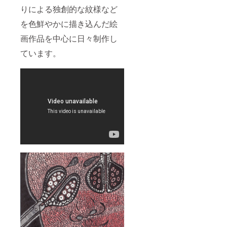
境の都
りによる独創的な紋様など
合で大
きな音
を色鮮やかに描き込んだ絵
を出し
画作品を中心に日々制作し
ながら
での撮
ています。
影は出
来ませ
ん。ご
注意く
ださ
い。 ※
その
他、心
配点な
ど、気
になる
事があ
る場合
は支援
してい
ただく
前に一
度お問
合せく
ださ
い。 ※
完成し