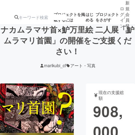
新
ロ
規
グ
会
プロジェクトを掲
はじ
プロジェクト
/
載するには
める
をさがす
イ
員
ン
登
ナカムラマサ首×魲万里絵 二人展「魲
録
ムラマリ首園」の開催をご支援くだ
さい！
人気のプロ
注目のリ
注目の新着プロ
募集終了が近いプ
もうすぐ公開
ジェクト
ターン
ジェクト
ロジェクト
されます
marikubi_cf
アート・写真
アート・写真
音楽
現在の支援総
テクノロジー・ガジェット
ゲーム・サ
額
908,
映像・映画
書籍・雑誌
000
ビジネス・起業
チャレンジ