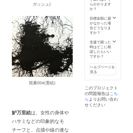
（商材
ガッシュ)
らかかります
利用
か？
可）。
個人的
目標金額に届
な映像
かなかった場
制作依
合どうなりま
頼でも
すか？
構いま
せん。
支援で困った
撮影日
時はどこに相
数は一
談したらいい
日で
ですか？
す。映
像撮影
ヘルプページを
日を含
見る
め、映
像制作
視棄004(墨絵)
内容は
このプロジェクト
個別に
の問題報告は
こち
STUDIO
IKKIと
ら
よりお問い合わ
事前に
せください
打合せ
魲万里絵
は、女性の身体や
をさせ
ていた
ハサミなどの印象的なモ
だきま
す。 ※
チーフと、点描や線の連な
会場環