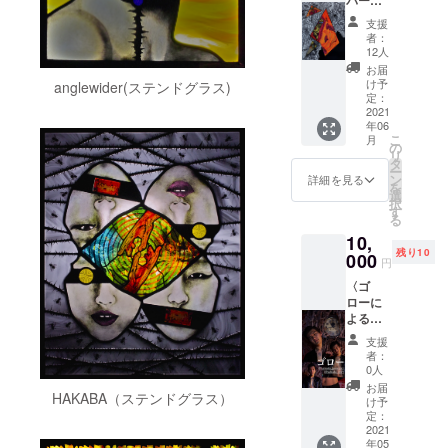
ターで「喫茶
男女共
カー〉
salon ことたり
通でS～
支援
「魲ム
ぬ」の店主でも
XXLサ
者：
ラマリ
12人
ある弦間友裕氏
イズの
首園」
です。
５つか
お届
オリジ
け予
anglewider(ステンドグラス)
らお選
ナル
定：
びくだ
グッズ
2021
さい。
年06
として
（クラ
こ
月
制作し
の
ウド
リ
ます。
タ
ファン
ー
実際の
ン
詳細を見る
ディン
を
絵柄は
選
グ終了
択
イメー
す
後に制
る
ジ写真
作する
10,
と異な
ため５
残り10
る場合
000
～６月
円
があ
に配送
〈ゴ
り、リ
予定で
ローに
ターン
す）※送
よる散
品のオ
料込み
髪
リジナ
支援
券〉 ※
ルグッ
者：
限定10
ズはデ
0人
点 同時
ザイン
お届
HAKABA（ステンドグラス）
開催す
が決ま
け予
る「2人
り次
定：
展
2021
第、随
年05
（仮）
時アッ