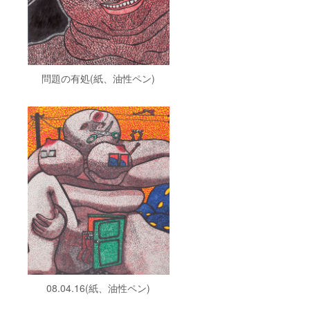
た映像
データ
配送の
送料込
み
問題の有処(紙、油性ペン)
08.04.16(紙、油性ペン)