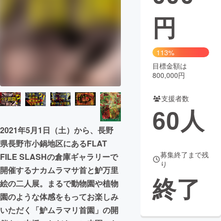
円
まちづくり・地域活性化
CAMPFIRE for Social Good
CAMPFIRE Creation
113%
CAMPFIREふるさと納税
machi-ya
コミュニティ
目標金額は
800,000円
支援者数
60
人
2021年5月1日（土）から、長野
県長野市小鍋地区にあるFLAT
募集終了まで残
FILE SLASHの倉庫ギャラリーで
り
開催するナカムラマサ首と魲万里
終了
絵の二人展。まるで動物園や植物
園のような体感をもってお楽しみ
いただく「魲ムラマリ首園」の開