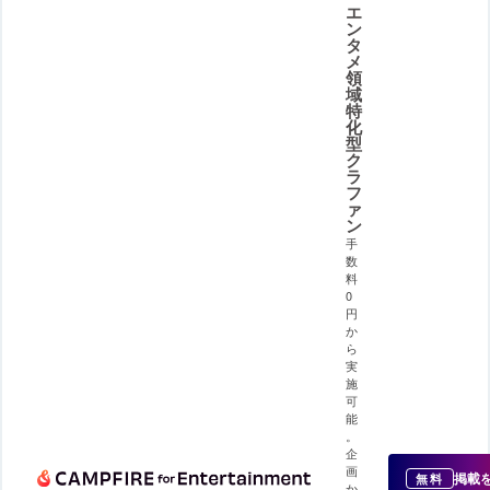
エ
ン
タ
メ
領
域
特
化
型
ク
ラ
フ
ァ
ン
手
数
料
0
円
か
ら
実
施
可
能
。
企
画
掲載
無料
か