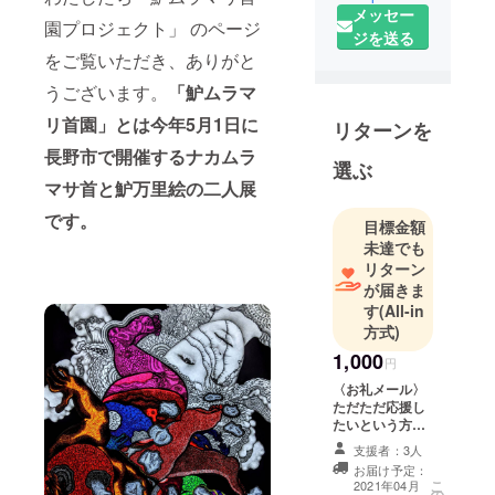
メッセー
す。
園プロジェクト」 のページ
ジを送る
をご覧いただき、ありがと
2021年5月1
うございます。
「魲ムラマ
日（土）～
22日（土）
リ首園」とは今年
5月1日
に
リターンを
まで「魲ム
長野市で開催するナカムラ
ラマリ首
選ぶ
マサ首と魲万里絵の二人展
園」を長野
市のFLAT
です。
目標金額
FILE SLASH
未達でも
で開催する
リターン
にあたり、
が届きま
す
(All-in
さまざまな
方式)
プロジェク
1,000
トを実施す
円
るためにク
〈お礼メール〉
ただただ応援し
ラウドファ
たいという方に
ンディング
はこちらにご支
支援者：3人
をすること
援いただけたら
お届け予定：
ナカムラと魲に
にしまし
こ
2021年04月
の
よるお礼の言葉