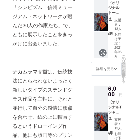
〈オリ
クラウ
「シンビズム 信州ミュー
ジナル
ドファ
トート
ンディ
ジアム・ネットワークが選
バッ
ングオ
支援
グ〉
リジナ
者：
んだ20人の作家たち」で、
「魲ム
ル缶
13人
ラマリ
バッ
ともに展示したことをきっ
お届
首園」
ジ。デ
け予
のオリ
かけに出会いました。
ザイン
定：
ジナル
2021
は今回
年06
グッズ
のリ
こ
月
として
ターン
の
リ
制作し
品限定
タ
ー
ます。
の為、
ン
詳細を見る
ナカムラマサ首
は、伝統技
を
実際の
実際の
選
択
絵柄は
絵柄は
す
法にとらわれないまったく
る
イメー
イメー
6,0
ジ写真
ジ写真
新しいタイプのステンドグ
と異な
00
と異な
円
る場合
ラス作品を主軸に、それと
りま
〈オリ
があ
す。（5
ジナルT
並行して自分の感情に焦点
り、リ
月～6月
シャ
ターン
に配送
を合わせ、紙の上に転写す
ツ〉
品のオ
予定で
支援
「魲ム
リジナ
す）※送
者：
るというドローイング作
ラマリ
ルグッ
料込み
15人
首園」
ズはデ
お届
品、他にも版画等のプリン
オリジ
ザイン
け予