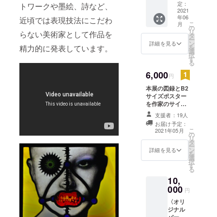
ナル
が決ま
定：
トワークや墨絵、詩など、
グッズ
2021
り次
年06
として
近頃では表現技法にこだわ
第、随
こ
月
制作し
時アッ
の
リ
らない美術家として作品を
ます。
プさせ
タ
ー
実際の
ていた
ン
詳細を見る
を
精力的に発表しています。
絵柄は
だきま
選
択
イメー
す。
す
る
ジ写真
（クラ
と異な
6,000
ウド
円
る場合
ファン
本展の図録とB2
があ
ディン
サイズポスター
り、リ
グ終了
を作家のサイン
ターン
後に制
入りでお送りし
品のオ
作する
支援者：19人
ます。（5月に配
リジナ
ため５
お届け予定：
送予定です）※送
ルグッ
～６月
こ
2021年05月
の
料込み 図録の制
ズはデ
に配送
リ
タ
作は今回の展覧
ザイン
予定で
ー
ン
会にフォトグラ
が決ま
詳細を見る
す）※送
を
選
ファーとして参
り次
料込み
択
す
加する丸山剛史
第、随
る
氏。ポスターデ
時アッ
10,
ザインはビジュ
プさせ
000
アルデザインの
ていた
円
大半を担当する
だきま
〈オリ
「talc.」 のデザ
す。サ
ジナル
インオペレー
イズは
パー