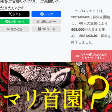
催をご支援いただき、ご来園いた
だきたいです！
このプロジェクトは、
ポスト
シェア
2021/03/03
に募集を開始
LINEで送る
URLコピー
し、
60
人の支援により
埋め込み
QRコード
908,000
円の資金を集
め、
2021/03/30
に募集を
終了しました
もう一度プロジェク
トをやってほしい