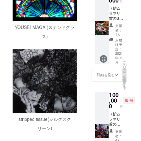
000
円
による
中のゴ
〈魲ム
手製ビ
ロー在
ラマリ
ンのな
廊日で
首のUV
かに
個別に
プリン
入って
調整し
支援
YOUSEI-MAGAI(ステンドグラ
ト〉 魲
いま
ます。
者：
ムラマ
す。（6
※カット
1人
ス)
リ首の
～7月に
のご予
お届
作品を
配送予
約はご
け予
UVプリ
定で
定：
支援い
ントで
2021
す）※送
ただい
年06
出力し
料込み
た方の
こ
月
たもの
※画像は
の
中から
リ
をお送
ビン部
タ
先着順
ー
りしま
分が無
ン
となり
詳細を見る
を
す。今
加工状
選
ます。
択
回のク
態によ
す
ご了承
る
ラウド
るサン
くださ
100
ファン
プルで
い。
ディン
,00
す。こ
残り6
グ限定
ちらも
0
円
のもの
作品が
として
〈魲ム
完成次
stripped tissue(シルクスク
シリア
ラマリ
第、随
ルナン
首の作
時アッ
リーン)
バー入
品〉※限
プさせ
支援
りです
定10点
ていた
者：
(こちら
購入者
だきま
4人