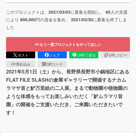
このプロジェクトは、
2021/03/03
に募集を開始し、
60
人の支援
により
908,000
円の資金を集め、
2021/03/30
に募集を終了しま
した
もう一度プロジェクトをやってほしい
ポスト
シェア
LINEで送る
URLコピー
埋め込み
QRコード
2021年5月1日（土）から、長野県長野市小鍋地区にある
FLAT FILE SLASHの倉庫ギャラリーで開催するナカム
ラマサ首と魲万里絵の二人展。まるで動物園や植物園の
ような体感をもってお楽しみいただく「魲ムラマリ首
園」の開催をご支援いただき、ご来園いただきたいで
す！