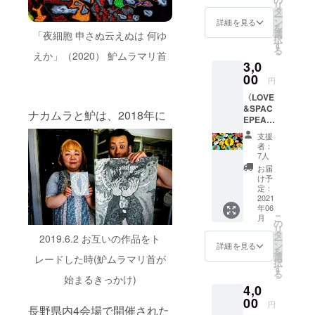
リ
た。
タ
をメールで送信
ー
皆さんにご
ン
させていただき
詳細を見る
を
選
ます。（クラウ
「夜細胞 申さぬ云えぬは 何ゆ
支援いただ
択
す
ドファンディン
る
けるようが
えか」（2020） 魲ムラマリ首
グ終了後4月に
3,0
メールにてお送
んばりま
00
りします）
円
す！
〈LOVE
&SPAC
ナカムラと魲は、2018年に
EPEAC
E缶バッ
支援
ジ〉 同
者：
時開催
7人
する「2
お届
人展
け予
（仮）
定：
」の出
2021
年06
展アー
こ
月
ティス
の
リ
ト
タ
2019.6.2 お互いの作品をト
ー
LOVE&
ン
詳細を見る
を
SPACE
選
レードした時(魲ムラマリ首が
択
PEACE
す
る
の絵を
始まるきっかけ)
4,0
プリン
トした
00
円
長野県内4
会場で開催された
今回の