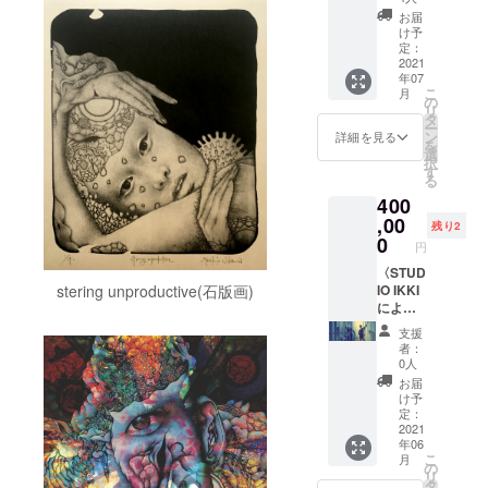
のコー
にお題
す。
お届
スにご
的にタ
け予
支援し
イトル
定：
ていた
をご考
2021
年07
だいた
案いた
こ
月
方の人
だき、
の
リ
数がそ
そのタ
タ
ー
のまま
イトル
ン
詳細を見る
を
限定数
からイ
選
択
の総数
メージ
す
る
となり
される
400
ます)。
絵を魲
作品サ
ムラマ
,00
残り2
イズは
リ首が
0
円
約
描くと
40cm×
いう、
〈STUD
40cm
それぞ
IO IKKI
stering unproductive(石版画)
で、額
れが世
による
装され
界に一
オリジ
支援
たサイ
つのも
ナル映
者：
ズは約
のとな
像撮影
0人
50cm×
る作品
券〉
お届
50cm
です。
STUDIO
け予
です。
作品サ
IKKIが
定：
（6月頃
イズは
「魲ム
2021
年06
配送予
約
ラマリ
こ
月
定で
20cm×
首園」
の
リ
す）※画
20cm
の会場
タ