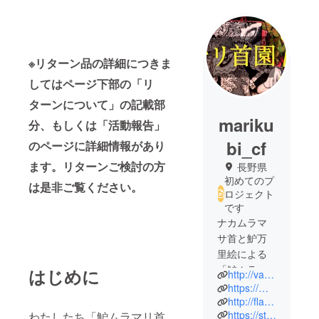
※リターン品の詳細につきま
してはページ下部の「リ
ターンについて」の記載部
mariku
分、もしくは「活動報告」
bi_cf
のページに詳細情報があり
ます。リターンご検討の方
長野県
初めてのプ
は是非ご覧ください。
ロジェクト
です
ナカムラマ
サ首と魲万
里絵による
「魲ムラマ
はじめに
http://variantvox.parasite.jp/
リ首」の二
https://mariesuzuki.jimdosite.com/
人展のアカ
http://flatfileslash.com/
https://studio-ikki.asagaya3349.com/
わたしたち「魲ムラマリ首
ウントで