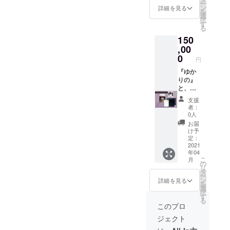
ー
シャル
し込み
ン
『ゆか
詳細を見る
を
パック
くださ
選
りの』
択
です。
い。 家
す
を発送
る
5冊プラ
系の不
後、お
150
ス送料
思議さ
電話か
（580
,00
や、わ
メール
円）プ
が家の
0
での打
円
ラス消
歴史を
ち合わ
費税分
『ゆか
知るに
せとな
（2000
りの』
はまだ
りま
円）が
と、ご
足りな
す。 相
お得と
自宅で
いくら
談会
支援
なる
しっか
いです
は、札
者：
パック
りと保
が、
幌・東
0人
となり
管でき
きっと
京・長
お届
ます。
る家系
ご自分
野・名
け予
私たち
図を作
のこと
定：
古屋・
と一緒
成し、
2021
やご家
京都・
年04
に『ゆ
家系図
族のこ
大阪の
こ
月
かり
のひも
とをひ
の
各会場
リ
の』を
解きを
も解く
タ
にお越
ー
広めて
つけた
大きな
ン
しいた
詳細を見る
を
いただ
スペ
一歩と
選
だきま
択
ける
シャル
なるで
す
す。そ
る
と、今
セット
しょ
れ以外
このプロ
後の励
となり
う。 通
の方は
ジェクト
みにな
ます。
常相談
リモー
りま
【家系
料が80
トをお