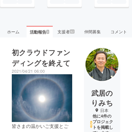
ホーム
支援者
仲間募集
コメント
活動報告
82
3
初クラウドファン
ディングを終えて
2021/04/21 06:00
武居の
りみち
日本
他に4件の
プロジェク
皆さまの温かいご支援とご
トを掲載し