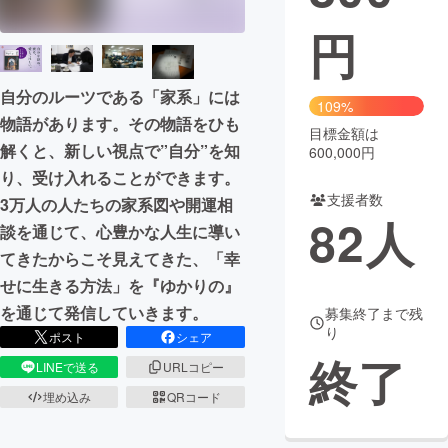
円
まちづくり・地域活性化
自分のルーツである「家系」には
CAMPFIRE for Social Good
CAMPFIRE Creation
109%
物語があります。その物語をひも
CAMPFIREふるさと納税
machi-ya
コミュニティ
目標金額は
解くと、新しい視点で”自分”を知
600,000円
り、受け入れることができます。
支援者数
3万人の人たちの家系図や開運相
82
人
談を通じて、心豊かな人生に導い
てきたからこそ見えてきた、「幸
せに生きる方法」を『ゆかりの』
を通じて発信していきます。
募集終了まで残
り
ポスト
シェア
終了
LINEで送る
URLコピー
埋め込み
QRコード