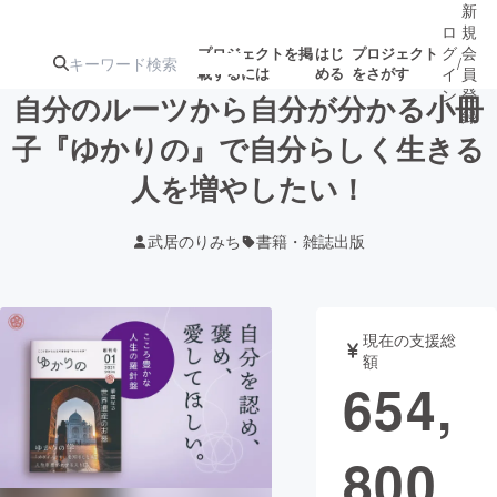
新
ロ
規
グ
会
プロジェクトを掲
はじ
プロジェクト
/
載するには
める
をさがす
イ
員
ン
登
自分のルーツから自分が分かる小冊
録
子『ゆかりの』で自分らしく生きる
人を増やしたい！
人気のプロ
注目のリ
注目の新着プロ
募集終了が近いプ
もうすぐ公開
ジェクト
ターン
ジェクト
ロジェクト
されます
武居のりみち
書籍・雑誌出版
アート・写真
音楽
現在の支援総
テクノロジー・ガジェット
ゲーム・サ
額
654,
映像・映画
書籍・雑誌
800
ビジネス・起業
チャレンジ