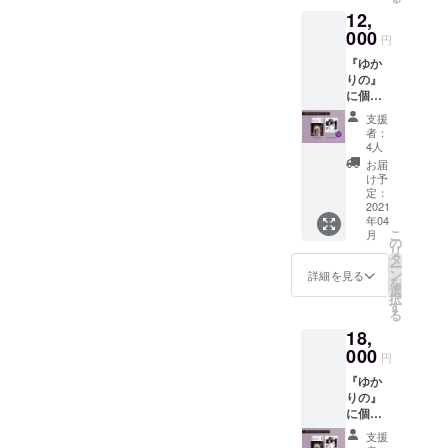
プラス
りがとう！ 感謝！！！
12,
一冊プ
レゼン
000
円
トさせ
『ゆか
ていた
りの』
だきま
に個人
す。 1
相談
冊プラ
支援
（50
ス送料
者：
分）を
（580
4人
プラス
円）プ
お届
した、
ラス消
け予
実際に
費税分
定：
お話を
2021
（1000
年04
する
円）オ
こ
月
セット
トクと
の
リ
となり
なって
タ
ー
ます。
いま
ン
詳細を見る
を
自分の
す。
選
択
こと、
す
る
家族の
18,
こと、
家系の
000
円
ことな
『ゆか
どお話
りの』
しくだ
に個人
さい。
相談
また、
支援
（80
面談時