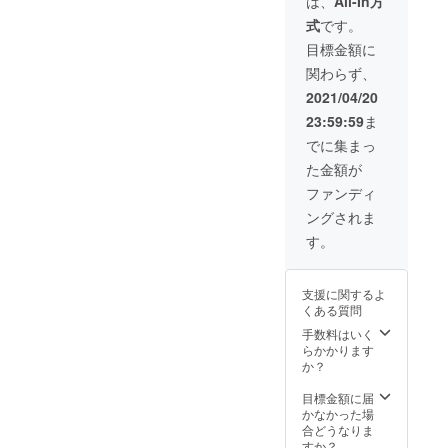
は、
All-In方
す！
図ケー
分
選びく
式
です。
ス・戸
21000
ださ
籍謄本
円と
い。
目標金額に
（専用
なって
関わらず、
保存
おりま
箱）・
すか
2021/04/20
保存
ら、
23:59:59
ま
箱・
『ゆか
PDF
りの』
でに集まっ
データ
プラス
た金額が
が含ま
送料プ
れま
ラス
ファンディ
す】 家
3000円
ングされま
系図作
お得と
成にあ
なって
す。
たりま
いま
して
す。
は、司
一番の
支援に関するよ
法書士
オスス
くある質問
に謄本
メで
を取っ
す。 対
手数料はいく
て頂き
談日時
らかかります
ますの
は『ゆ
か？
で、委
かり
任状を
の』を
目標金額に届
書いて
発送
かなかった場
いただ
後、お
合どうなりま
き謄本
電話か
すか？