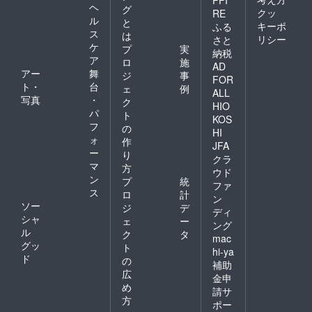
ヘ
ります
グ
クッ
RE
ので、
ル
と
キーポ
ふる
ぜひご
ス
は
リシー
さと
興味の
ケ
プ
実
納税
ある方
ア
ロ
施
はお申
AD
アー
舞
ジ
事
し込み
FOR
ト・
台
くださ
ェ
例
ALL
い。
写真
・
ク
HIO
パ
ト
KOS
フ
の
HI
ォ
作
JFA
ー
り
クラ
マ
方
ウド
ン
プ
統
ファ
ス
ロ
計
ン
ソー
ジ
デ
ディ
シャ
ェ
ー
ング
ル
ク
タ
mac
グッ
ト
hi-ya
ド
の
補助
広
金申
め
請サ
方
ポー