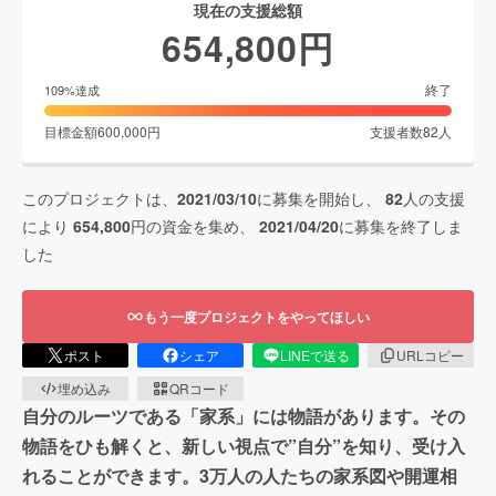
現在の支援総額
654,800
円
終了
109
%達成
目標金額
600,000
円
支援者数
82
人
このプロジェクトは、
2021/03/10
に募集を開始し、
82
人の支援
により
654,800
円の資金を集め、
2021/04/20
に募集を終了しま
した
もう一度プロジェクトをやってほしい
ポスト
シェア
LINEで送る
URLコピー
埋め込み
QRコード
自分のルーツである「家系」には物語があります。その
物語をひも解くと、新しい視点で”自分”を知り、受け入
れることができます。3万人の人たちの家系図や開運相