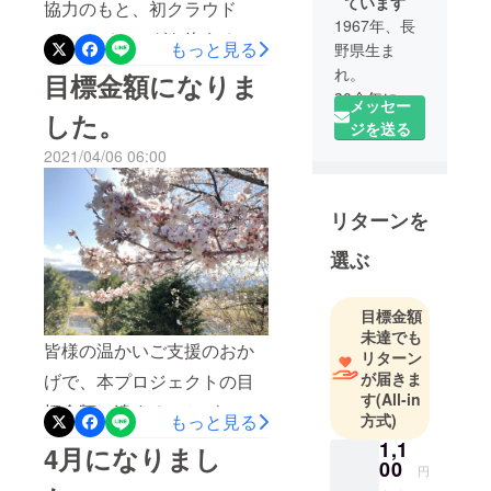
ています
協力のもと、初クラウド
1967年、長
ファンディングを終えるこ
もっと見る
野県生ま
とができました。何分に
れ。
目標金額になりま
30余年にわ
も、初プロジェクトでもあ
メッセー
した。
たり、全国
ジを送る
り初クラウドファンディン
のお墓調査
2021/04/06 06:00
グでもありましたから、手
を通じ家系
の届かない点が多々あり、
図作成と家
リターンを
系のひも解
お手数をおかけしてしまっ
きをはじめ
た事もあったと思います。
選ぶ
ました。
それでも賛同して下さった
趣味は、ゴ
り、協力してくれる方がた
ルフと音楽
目標金額
未達でも
活動と釣
くさん現れたことがとても
皆様の温かいご支援のおか
リターン
り。最近は
嬉しく、たくさんの力をい
が届きま
げで、本プロジェクトの目
またキャン
す
(All-in
ただきました。本当にあり
標金額に達することができ
プ熱が出て
もっと見る
方式)
きました。
がとうございました。これ
ました。本当にありがとう
1,1
4月になりまし
今後ともよ
00
から皆様への配送準備に取
ございました。そして、嬉
円
ろしくお願