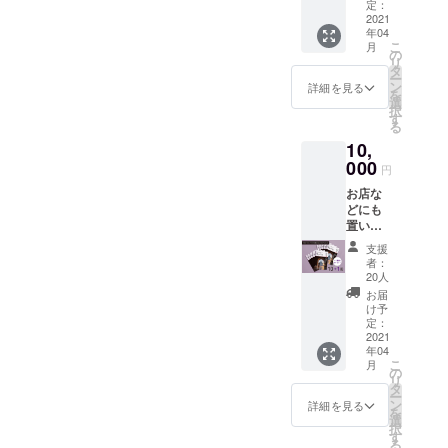
す。 ト
武居範導
定：
で、お友達などにもアピー
援の気持ちをありがたく頂
ラベル
2021
年04
雑誌の
ルして頂けたらありがたく
戴し、そして、皆様から頂
こ
月
ような
の
リ
思います。そして、この創
楽しい
いた期待に応えるべく、今
タ
ー
特集
ン
詳細を見る
刊号が皆様のお手元に届く
を
の時代だからこそ必要なこ
ページ
選
択
もある
す
ころには、次号の「ゆかり
とを『ゆかりの』を通じて
る
『ゆか
10,
り
の」の作成に入ります。こ
発信していきたいと思いま
の』。
000
円
ちらも想いを込めて原稿を
消費税
す。4月20日までの期日です
お店な
（500
書いております笑笑。この
ので、これからもこの想い
どにも
円）と
置いて
送料
「ゆかりの」が何かの気づ
を、このクラウドファン
シェア
（390
支援
できる
円）が
きとなって、皆様の幸せの
者：
ディングを通じて、より多
10冊
お得と
20人
セット
きっかけとなっていけるよ
なって
くの方へ届けていきます！
お届
です。
いま
け予
うに作成していきますの
写真はアーモンドの花で
初クラ
す。
定：
ウド
2021
で、今後ともよろしくお願
す。この花のように咲き
年04
ファン
こ
月
ディン
の
いいたします！春爛漫です
誇っていきましょう！今後
リ
グを記
タ
ー
念とい
から、長野県で撮りました
ン
もよろしくお願いしま
詳細を見る
を
たしま
選
択
桜の写真を添えました。あ
す！！！
して、
す
る