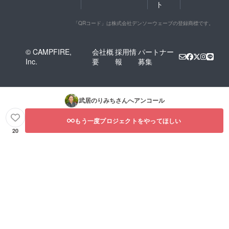
ト
「QRコード」は株式会社デンソーウェーブの登録商標です。
© CAMPFIRE,
会社概
採用情
パートナー
Inc.
要
報
募集
武居のりみち
さんへアンコール
もう一度プロジェクトをやってほしい
20