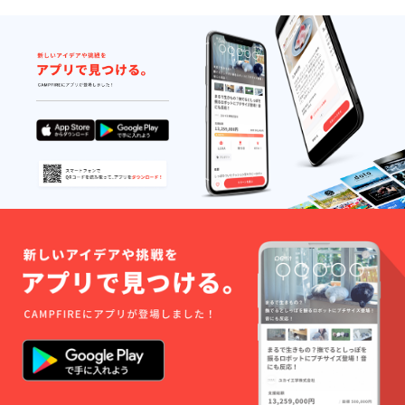
いたし
ます。
その
後、日
時を打
ち合わ
せたあ
と、わ
が家の
歴史
（ひも
解き）
をじっ
くりお
話しさ
せてい
ただき
ます。
相談会
会場で
ある札
幌・東
京・長
野・名
古屋・
京都・
大阪近
郊のか