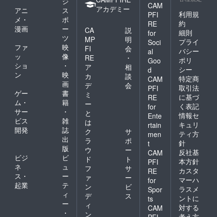
ジ
CAM
談料
アカデミー
アニ
ス
（説明
利用規
PFI
メ・
ポ
会）を
約
RE
漫画
ー
考えま
CA
説
細則
for
すと、
ツ
MP
明
プライ
Soci
10000
ファ
映
FI
会
バシー
al
～
ッ
像
RE
・
ポリ
50000
Goo
ショ
・
ア
相
円ほど
シー
d
ン
映
お得に
カ
談
特定商
CAM
なりま
画
デ
会
取引法
PFI
す。
ゲー
書
ミ
に基づ
RE
（場所
ム・
籍
ー
く表記
for
により
サー
・
と
移動
情報セ
Ente
ビス
雑
は
費・宿
キュリ
rtain
開発
誌
泊費が
ク
サ
ティ方
men
変わる
出
ラ
ポ
針
t
ため）
版
ウ
ー
反社基
CAM
わが家
ビジ
ビ
ド
ト
の知ら
本方針
PFI
ネ
ュ
フ
サ
なかっ
カスタ
RE
ス・
ー
た歴史
ァ
ー
マーハ
for
や人物
起業
テ
ン
ビ
ラスメ
Spor
に出会
ィ
デ
ス
ントに
ts
える
ー
ィ
対する
きっか
CAM
・
ン
けとな
考え方
PFI