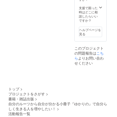
が取れ
メール
次第、
にて打
支援で困った
作成に
ち合わ
時はどこに相
取り掛
せとな
談したらいい
かりま
りま
ですか？
す。完
す。 相
成まで
談会は
ヘルプページを
には3～
札幌・
見る
6ヶ月ほ
東京・
どかか
長野・
りま
名古
このプロジェクト
す。
屋・京
の問題報告は
こち
（転籍
都・大
が多い
ら
よりお問い合わ
阪の各
ほどお
会場に
せください
時間が
お越し
かかり
いただ
ます）
きま
先ずは
す。そ
『ゆか
れ以外
りの』
の方は
トップ
>
をお送
リモー
プロジェクトをさがす
>
りし、
トをお
書籍・雑誌出版
>
家系図
選びく
が出来
自分のルーツから自分が分かる小冊子『ゆかりの』で自分ら
ださ
上がり
い。
しく生きる人を増やしたい！
>
次第ご
活動報告一覧
連絡を