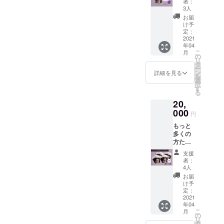
者：
分）を
には同
3人
プラス
伴者を
お届
し、個
つけま
け予
人だけ
すので
定：
でな
2021
安心し
年04
く、ご
てお申
こ
月
家族や
し込み
の
リ
知人な
くださ
タ
ー
どと一
い。 通
ン
詳細を見る
を
緒に
常50分
選
択
ゆっく
14000
す
る
り対談
円と
20,
したい
なって
方のも
000
おりま
円
お勧め
すの
もっと
なセッ
で、
多くの
トとな
『ゆか
方たち
りま
りの』
に広め
す。こ
プラス
支援
ていた
ちらも
送料プ
者：
だける
面会時
ラス
4人
20冊
には同
2000円
お届
セット
伴者を
お得と
け予
です。
つけま
定：
なって
20冊に5
2021
すの
いま
年04
冊お付
で、ご
す。 相
こ
月
けする
安心し
の
談会日
リ
スペ
てお申
タ
時は