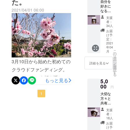
た。
り掛かっていきたいと思い
自分を
しく思うと同時に皆様から
いします。
好きに
ます。気持ちを込めた「ゆ
2021/04/01 06:00
なる
の期待も感じています。初
きっか
かりの」の創刊号です。皆
支援
めてクラウドファンディン
けをく
者：
れる
様のお手元に届きました
34人
グをするにあたり、試行錯
『ゆか
お届
ら、ご意見などお教えくだ
りの』
け予
誤を繰り返して「ゆかり
をお送
定：
さいね。また、皆様から頂
りしま
2021
の」の原稿を仕上げていき
年04
す。 税
きましたご支援を基に、次
こ
月
ました。長年の家系のひも
込み1
の
リ
冊
タ
号の制作にも取り掛かって
解きから沸き上がった想い
ー
3月10日から始めた初めての
1,100円
ン
詳細を見る
を
まいります。こちらも発表
となり
選
を、この「ゆかりの」に
クラウドファンディング。
択
ます
す
る
まで楽しみにしていてくだ
が、送
ゆったりまったり詰め込み
それもいよいよ折り返しの
もっと見る
5,0
料120円
さい。重ね重ね、ありがと
ながらの作業でした。こう
日になりました。このプロ
はサー
00
円
ビスさ
うございました。幸運を呼
して生まれた「ゆかりの」
ジェクトに込めた想いを理
1
大切な
せて頂
方々と
ぶ「ハロ」の写真です。皆
きま
ですから、お手にとって頂
解して下さる方のお力を頂
共有で
す。
様への感謝を込め
きる
けることがとても嬉しいの
き、半分の期間で88%の温
支援
『ゆか
者：
て！
です。まだクラウドファン
りの』5
かいご支援を頂戴いたしま
18人
冊セッ
お届
ディング期間がありますの
した。皆様のご理解とご支
トで
け予