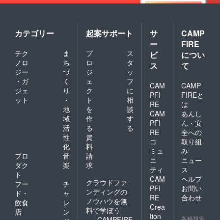
たはな
るべく
会場に
お越し
カテゴリー
起案サポート
サ
CAMP
くださ
ー
FIRE
い。ご
テク
ま
プ
ス
家族や
ビ
につい
親族が
ノロ
ち
ロ
タ
ス
て
集まり
ジー
づ
ジ
ッ
説明を
・ガ
く
ェ
フ
受けた
CAM
CAMP
ジェ
り
ク
に
い方
PFI
FIREと
ット
・
ト
相
は、打
RE
は
ち合わ
地
を
談
CAM
あんし
せをし
域
作
す
PFI
ん・安
てご自
活
る
る
宅など
RE
全への
性
資
でお話
コ
取り組
化
料
をさせ
ミュ
み
て頂き
プロ
音
請
ニ
ニュー
ます。
ダク
楽
求
ティ
ス
『ゆか
ト
CAM
ヘルプ
りの』
クラウドファ
フー
チ
プラス
PFI
お問い
ンディングの
ド・
ャ
送料プ
RE
合わせ
ノウハウを無
飲食
レ
ラス出
Crea
料で学ぼう
張費プ
店
ン
tion
ラス相
各種規定
CAMPFIRE