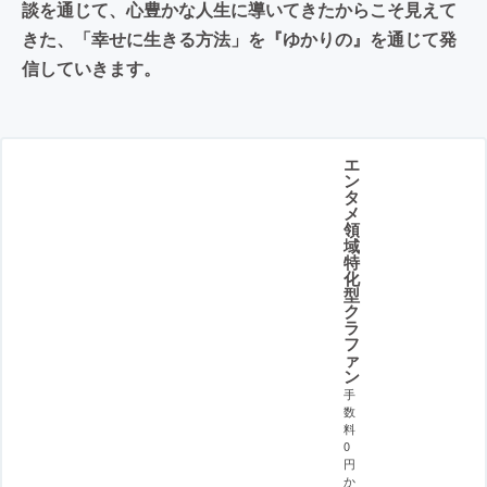
談を通じて、心豊かな人生に導いてきたからこそ見えて
きた、「幸せに生きる方法」を『ゆかりの』を通じて発
信していきます。
エ
ン
タ
メ
領
域
特
化
型
ク
ラ
フ
ァ
ン
手
数
料
0
円
か