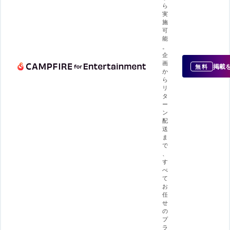
ら
実
施
可
能
。
企
画
掲載
無料
か
ら
リ
タ
ー
ン
配
送
ま
で
、
す
べ
て
お
任
せ
の
プ
ラ