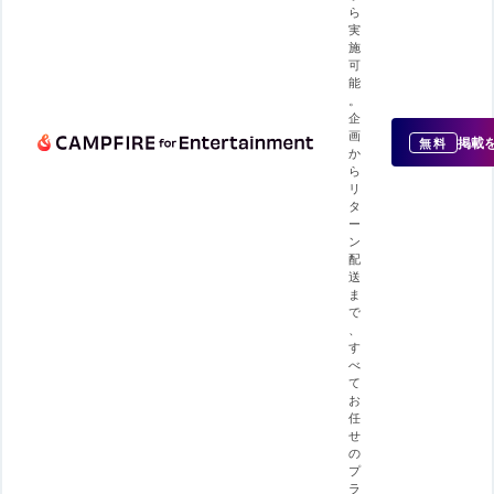
ら
実
施
可
能
。
企
画
掲載
無料
か
ら
リ
タ
ー
ン
配
送
ま
で
、
す
べ
て
お
任
せ
の
プ
ラ