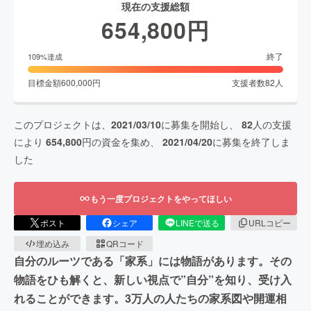
現在の支援総額
654,800
円
終了
109
%達成
目標金額
600,000
円
支援者数
82
人
このプロジェクトは、
2021/03/10
に募集を開始し、
82
人の支援
により
654,800
円の資金を集め、
2021/04/20
に募集を終了しま
した
もう一度プロジェクトをやってほしい
ポスト
シェア
LINEで送る
URLコピー
埋め込み
QRコード
自分のルーツである「家系」には物語があります。その
物語をひも解くと、新しい視点で”自分”を知り、受け入
れることができます。3万人の人たちの家系図や開運相