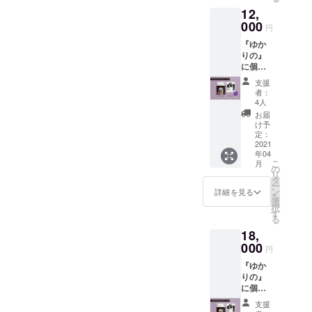
プラス
12,
一冊プ
レゼン
000
円
トさせ
『ゆか
ていた
りの』
だきま
に個人
す。 1
相談
冊プラ
支援
（50
ス送料
者：
分）を
（580
4人
プラス
円）プ
お届
した、
ラス消
け予
実際に
費税分
定：
お話を
2021
（1000
年04
する
円）オ
こ
月
セット
トクと
の
リ
となり
なって
タ
ー
ます。
いま
ン
詳細を見る
を
自分の
す。
選
択
こと、
す
る
家族の
18,
こと、
家系の
000
円
ことな
『ゆか
どお話
りの』
しくだ
に個人
さい。
相談
また、
支援
（80
面談時