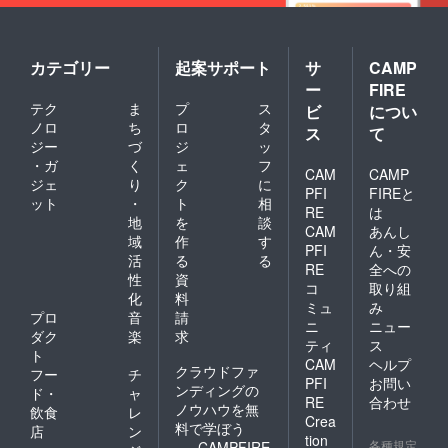
たはな
るべく
会場に
お越し
カテゴリー
起案サポート
サ
CAMP
くださ
ー
FIRE
い。ご
テク
ま
プ
ス
家族や
ビ
につい
親族が
ノロ
ち
ロ
タ
ス
て
集まり
ジー
づ
ジ
ッ
説明を
・ガ
く
ェ
フ
受けた
CAM
CAMP
ジェ
り
ク
に
い方
PFI
FIREと
ット
・
ト
相
は、打
RE
は
ち合わ
地
を
談
CAM
あんし
せをし
域
作
す
PFI
ん・安
てご自
活
る
る
宅など
RE
全への
性
資
でお話
コ
取り組
化
料
をさせ
ミュ
み
て頂き
プロ
音
請
ニ
ニュー
ます。
ダク
楽
求
ティ
ス
『ゆか
ト
CAM
ヘルプ
りの』
クラウドファ
フー
チ
プラス
PFI
お問い
ンディングの
ド・
ャ
送料プ
RE
合わせ
ノウハウを無
飲食
レ
ラス出
Crea
料で学ぼう
張費プ
店
ン
tion
ラス相
各種規定
CAMPFIRE