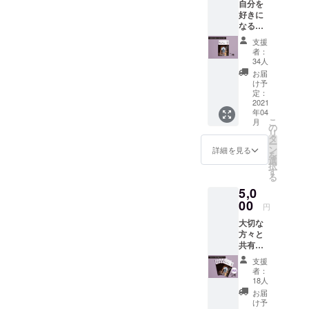
自分を
いします。
好きに
なる
きっか
支援
けをく
者：
れる
34人
『ゆか
お届
りの』
け予
をお送
定：
りしま
2021
年04
す。 税
こ
月
込み1
の
リ
冊
タ
ー
1,100円
ン
詳細を見る
を
となり
選
択
ます
す
る
が、送
5,0
料120円
はサー
00
円
ビスさ
大切な
せて頂
方々と
きま
共有で
す。
きる
支援
『ゆか
者：
りの』5
18人
冊セッ
お届
トで
け予