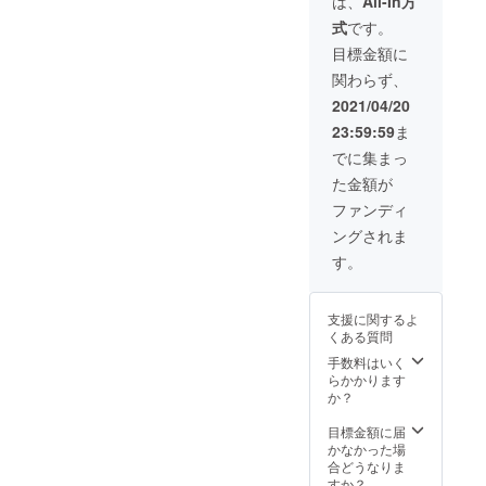
は、
All-In方
す！
図ケー
分
選びく
式
です。
ス・戸
21000
ださ
籍謄本
円と
い。
目標金額に
（専用
なって
関わらず、
保存
おりま
箱）・
すか
2021/04/20
保存
ら、
23:59:59
ま
箱・
『ゆか
PDF
りの』
でに集まっ
データ
プラス
た金額が
が含ま
送料プ
れま
ラス
ファンディ
す】 家
3000円
ングされま
系図作
お得と
成にあ
なって
す。
たりま
いま
して
す。
は、司
一番の
支援に関するよ
法書士
オスス
くある質問
に謄本
メで
を取っ
す。 対
手数料はいく
て頂き
談日時
らかかります
ますの
は『ゆ
か？
で、委
かり
任状を
の』を
目標金額に届
書いて
発送
かなかった場
いただ
後、お
合どうなりま
き謄本
電話か
すか？