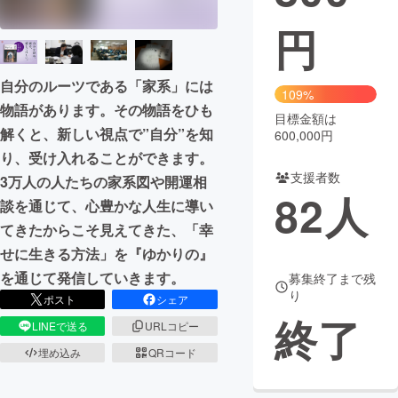
円
まちづくり・地域活性化
自分のルーツである「家系」には
CAMPFIRE for Social Good
CAMPFIRE Creation
109%
物語があります。その物語をひも
CAMPFIREふるさと納税
machi-ya
コミュニティ
目標金額は
解くと、新しい視点で”自分”を知
600,000円
り、受け入れることができます。
支援者数
3万人の人たちの家系図や開運相
82
人
談を通じて、心豊かな人生に導い
てきたからこそ見えてきた、「幸
せに生きる方法」を『ゆかりの』
を通じて発信していきます。
募集終了まで残
り
ポスト
シェア
終了
LINEで送る
URLコピー
埋め込み
QRコード