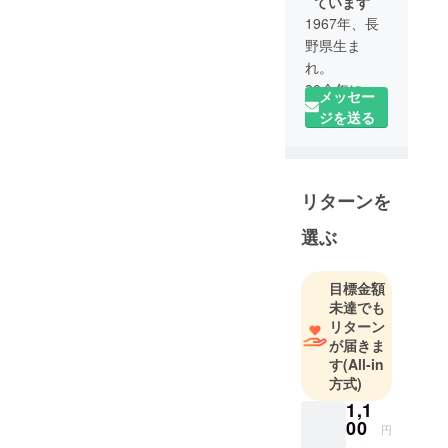
ています
1967年、長
野県生ま
れ。
30余年にわ
メッセー
たり、全国
ジを送る
のお墓調査
を通じ家系
図作成と家
リターンを
系のひも解
きをはじめ
選ぶ
ました。
趣味は、ゴ
ルフと音楽
目標金額
未達でも
活動と釣
リターン
り。最近は
が届きま
またキャン
す
(All-in
プ熱が出て
方式)
きました。
1,1
今後ともよ
00
円
ろしくお願