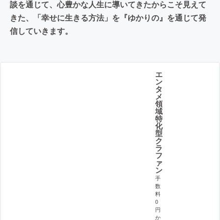
談を通じて、心豊かな人生に導いてきたからこそ見えて
きた、「幸せに生きる方法」を『ゆかりの』を通じて発
信していきます。
エ
ン
タ
メ
領
域
特
化
型
ク
ラ
フ
ァ
ン
手
数
料
0
円
か