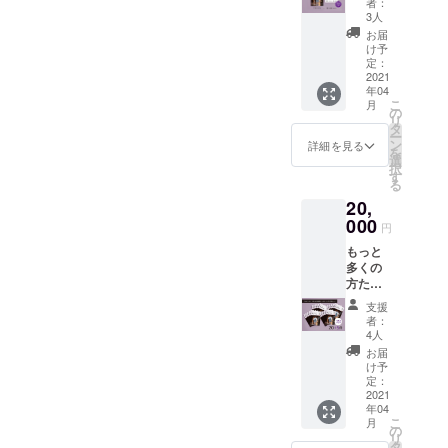
者：
分）を
には同
3人
プラス
伴者を
お届
し、個
つけま
け予
人だけ
すので
定：
でな
2021
安心し
年04
く、ご
てお申
こ
月
家族や
し込み
の
リ
知人な
くださ
タ
ー
どと一
い。 通
ン
詳細を見る
を
緒に
常50分
選
択
ゆっく
14000
す
る
り対談
円と
20,
したい
なって
方のも
000
おりま
円
お勧め
すの
もっと
なセッ
で、
多くの
トとな
『ゆか
方たち
りま
りの』
に広め
す。こ
プラス
支援
ていた
ちらも
送料プ
者：
だける
面会時
ラス
4人
20冊
には同
2000円
お届
セット
伴者を
お得と
け予
です。
つけま
定：
なって
20冊に5
2021
すの
いま
年04
冊お付
で、ご
す。 相
こ
月
けする
安心し
の
談会日
リ
スペ
てお申
タ
時は