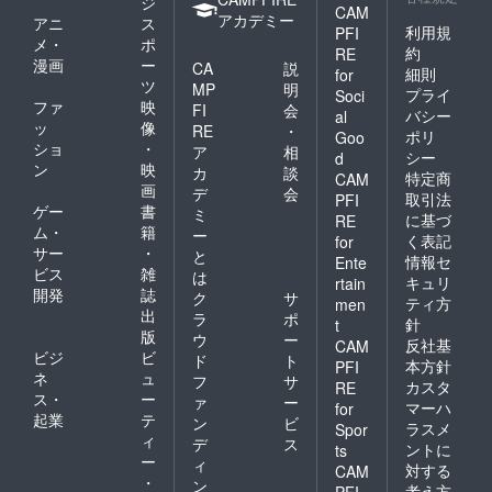
ジ
CAM
談料
アカデミー
アニ
ス
（説明
利用規
PFI
メ・
ポ
会）を
約
RE
漫画
ー
考えま
CA
説
細則
for
すと、
ツ
MP
明
プライ
Soci
10000
ファ
映
FI
会
バシー
al
～
ッ
像
RE
・
ポリ
50000
Goo
ショ
・
ア
相
円ほど
シー
d
ン
映
お得に
カ
談
特定商
CAM
なりま
画
デ
会
取引法
PFI
す。
ゲー
書
ミ
に基づ
RE
（場所
ム・
籍
ー
く表記
for
により
サー
・
と
移動
情報セ
Ente
ビス
雑
は
費・宿
キュリ
rtain
開発
誌
泊費が
ク
サ
ティ方
men
変わる
出
ラ
ポ
針
t
ため）
版
ウ
ー
反社基
CAM
わが家
ビジ
ビ
ド
ト
の知ら
本方針
PFI
ネ
ュ
フ
サ
なかっ
カスタ
RE
ス・
ー
た歴史
ァ
ー
マーハ
for
や人物
起業
テ
ン
ビ
ラスメ
Spor
に出会
ィ
デ
ス
ントに
ts
える
ー
ィ
対する
きっか
CAM
・
ン
けとな
考え方
PFI