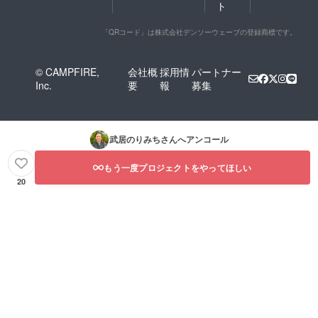
ト
「QRコード」は株式会社デンソーウェーブの登録商標です。
© CAMPFIRE,
会社概
採用情
パートナー
Inc.
要
報
募集
武居のりみち
さんへアンコール
もう一度プロジェクトをやってほしい
20