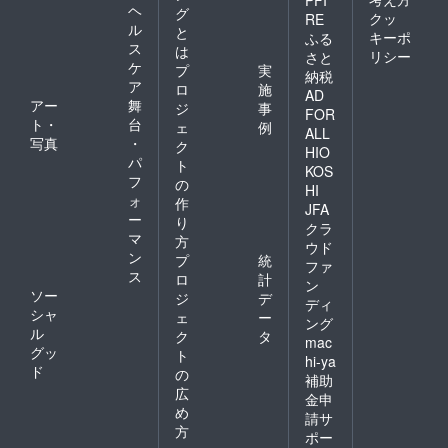
ヘ
ります
グ
クッ
RE
ので、
ル
と
キーポ
ふる
ぜひご
ス
は
リシー
さと
興味の
ケ
プ
実
納税
ある方
ア
ロ
施
はお申
AD
アー
舞
ジ
事
し込み
FOR
ト・
台
くださ
ェ
例
ALL
い。
写真
・
ク
HIO
パ
ト
KOS
フ
の
HI
ォ
作
JFA
ー
り
クラ
マ
方
ウド
ン
プ
統
ファ
ス
ロ
計
ン
ソー
ジ
デ
ディ
シャ
ェ
ー
ング
ル
ク
タ
mac
グッ
ト
hi-ya
ド
の
補助
広
金申
め
請サ
方
ポー