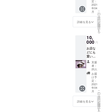
す。 ト
定：
ラベル
2021
年04
雑誌の
こ
月
ような
の
リ
楽しい
タ
ー
特集
ン
詳細を見る
を
ページ
選
択
もある
す
る
『ゆか
10,
り
の』。
000
円
消費税
お店な
（500
どにも
円）と
置いて
送料
シェア
（390
支援
できる
円）が
者：
10冊
お得と
20人
セット
なって
お届
です。
いま
け予
初クラ
す。
定：
ウド
2021
年04
ファン
こ
月
ディン
の
リ
グを記
タ
ー
念とい
ン
詳細を見る
を
たしま
選
択
して、
す
る