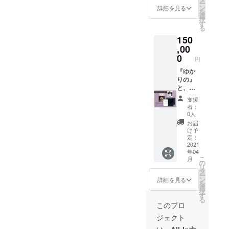
ー
シャル
し込み
ン
『ゆか
詳細を見る
を
パック
くださ
選
りの』
択
です。
い。 家
す
を発送
る
5冊プラ
系の不
後、お
150
ス送料
思議さ
電話か
（580
,00
や、わ
メール
円）プ
が家の
0
での打
円
ラス消
歴史を
ち合わ
費税分
『ゆか
知るに
せとな
（2000
りの』
はまだ
りま
円）が
と、ご
足りな
す。 相
お得と
自宅で
いくら
談会
支援
なる
しっか
いです
は、札
者：
パック
りと保
が、
幌・東
0人
となり
管でき
きっと
京・長
お届
ます。
る家系
ご自分
野・名
け予
私たち
図を作
のこと
定：
古屋・
と一緒
成し、
2021
やご家
京都・
年04
に『ゆ
家系図
族のこ
大阪の
こ
月
かり
のひも
とをひ
の
各会場
リ
の』を
解きを
も解く
タ
にお越
ー
広めて
つけた
大きな
ン
しいた
詳細を見る
を
いただ
スペ
一歩と
選
だきま
択
ける
シャル
なるで
す
す。そ
る
と、今
セット
しょ
れ以外
このプロ
後の励
となり
う。 通
の方は
ジェクト
みにな
ます。
常相談
リモー
りま
【家系
料が80
トをお