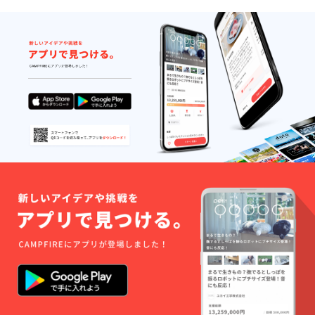
いたし
ます。
その
後、日
時を打
ち合わ
せたあ
と、わ
が家の
歴史
（ひも
解き）
をじっ
くりお
話しさ
せてい
ただき
ます。
相談会
会場で
ある札
幌・東
京・長
野・名
古屋・
京都・
大阪近
郊のか