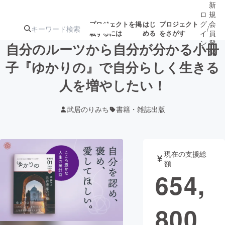
新
ロ
規
グ
会
プロジェクトを掲
はじ
プロジェクト
/
載するには
める
をさがす
イ
員
ン
登
自分のルーツから自分が分かる小冊
録
子『ゆかりの』で自分らしく生きる
人を増やしたい！
人気のプロ
注目のリ
注目の新着プロ
募集終了が近いプ
もうすぐ公開
ジェクト
ターン
ジェクト
ロジェクト
されます
武居のりみち
書籍・雑誌出版
アート・写真
音楽
現在の支援総
テクノロジー・ガジェット
ゲーム・サ
額
654,
映像・映画
書籍・雑誌
800
ビジネス・起業
チャレンジ