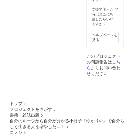
が取れ
メール
次第、
にて打
支援で困った
作成に
ち合わ
時はどこに相
取り掛
せとな
談したらいい
かりま
りま
ですか？
す。完
す。 相
成まで
談会は
ヘルプページを
には3～
札幌・
見る
6ヶ月ほ
東京・
どかか
長野・
りま
名古
このプロジェクト
す。
屋・京
の問題報告は
こち
（転籍
都・大
が多い
ら
よりお問い合わ
阪の各
ほどお
会場に
せください
時間が
お越し
かかり
いただ
ます）
きま
先ずは
す。そ
『ゆか
れ以外
りの』
の方は
トップ
>
をお送
リモー
プロジェクトをさがす
>
りし、
トをお
書籍・雑誌出版
>
家系図
選びく
が出来
自分のルーツから自分が分かる小冊子『ゆかりの』で自分ら
ださ
上がり
い。
しく生きる人を増やしたい！
>
次第ご
コメント
連絡を