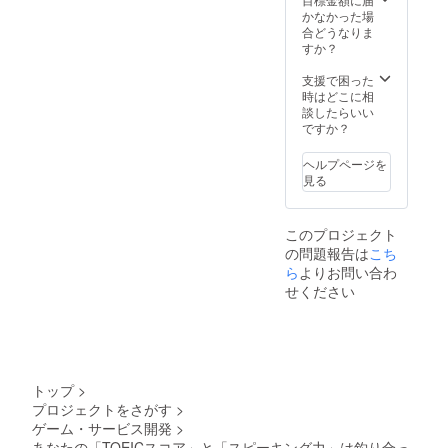
てくださいね！
受講後
かなかった場
（予約
合どうなりま
状況に
すか？
より別
日にな
支援で困った
る可能
時はどこに相
性あ
談したらいい
り）に
ですか？
１回目
のコー
ヘルプページを
チング
見る
を行
い、
コーチ
このプロジェクト
からの
の問題報告は
こち
アドバ
イスを
ら
よりお問い合わ
受け実
せください
践後に
２回目
のコー
チング
を受け
ていた
トップ
>
だくこ
プロジェクトをさがす
>
とが可
ゲーム・サービス開発
>
能で
す。
あなたの「TOEICスコア」と「スピーキング力」は釣り合っ