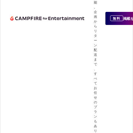
能
。
企
画
掲載
無料
か
ら
リ
タ
ー
ン
配
送
ま
で
、
す
べ
て
お
任
せ
の
プ
ラ
ン
も
あ
り