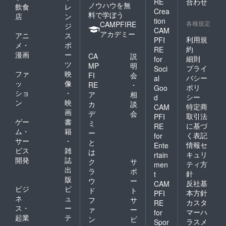
RE
合わせ
ノウハウを無
飲食
レ
Crea
料で学ぼう
店
ン
tion
各種規定
CAMPFIRE
ジ
CAM
アカデミー
アニ
ス
利用規
PFI
メ・
ポ
約
RE
漫画
ー
CA
説
細則
for
ツ
MP
明
プライ
Soci
ファ
映
FI
会
バシー
al
ッ
像
RE
・
ポリ
Goo
ショ
・
ア
相
シー
d
ン
映
カ
談
特定商
CAM
画
デ
会
取引法
PFI
ゲー
書
ミ
に基づ
RE
ム・
籍
ー
く表記
for
サー
・
と
情報セ
Ente
ビス
雑
は
キュリ
rtain
開発
誌
ク
サ
ティ方
men
出
ラ
ポ
針
t
版
ウ
ー
反社基
CAM
ビジ
ビ
ド
ト
本方針
PFI
ネ
ュ
フ
サ
カスタ
RE
ス・
ー
ァ
ー
マーハ
for
起業
テ
ン
ビ
ラスメ
Spor