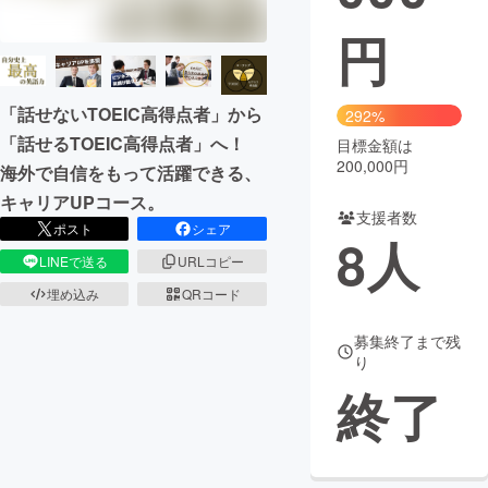
円
まちづくり・地域活性化
CAMPFIRE for Social Good
CAMPFIRE Creation
「話せないTOEIC高得点者」から
292%
CAMPFIREふるさと納税
machi-ya
コミュニティ
「話せるTOEIC高得点者」へ！
目標金額は
200,000円
海外で自信をもって活躍できる、
キャリアUPコース。
支援者数
ポスト
シェア
8
人
LINEで送る
URLコピー
埋め込み
QRコード
募集終了まで残
り
終了