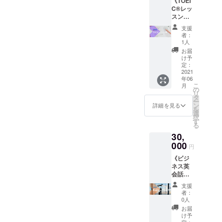
《TOEI
帯 朝型か夜型か仕事前、
験に加
C®レッ
え、実
お昼休み、仕事後のいずれ
スン
際の
（90
コース
支援
かあるいは全てか学習別に
分）月
でも行
者：
４回》
われる
1人
分けた時間の使い方通勤中
ｘ１ヵ
コーチ
お届
月
にできる学習（単語暗記や
ングも
け予
★TOEI
体験し
定：
リスニング、文法書を読
C®700
2021
ていた
年06
点以上
だくこ
む、一問一答を解く）と机
こ
月
を６ヵ
とが可
の
リ
月で達
能で
タ
や空間が必要な学習（シャ
ー
成でき
す！体
ン
詳細を見る
を
るよう
ドーイング、ディクテー
験レッ
選
択
に開発
スンご
す
る
ション、模試を時間を測っ
された
受講後
30,
カリ
（予約
て解く）を分ける• いつまで
キュラ
000
状況に
円
ムと
より別
に期限設定も大事です。毎
《ビジ
コーチ
日にな
ネス英
ングや
日のノルマを決めることも
る可能
会話グ
自宅学
性あ
そうですが、１日１日ギリ
ループ
習課題
り）に
支援
レッス
で目標
１回目
者：
ギリで予定を立てるのでは
ン（60
点数取
のコー
0人
分）月
得を目
チング
お届
なく、１週間のうち１日は
２回・
指す
を行
け予
ビジネ
定：