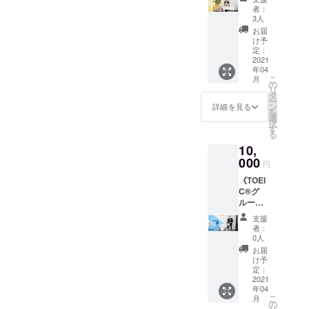
も、最後の「実行」が伴わ
ていた
者：
だくこ
3人
ないと結果は出ません。当
とが可
お届
能で
たり前のことなのですが、
け予
す！２
定：
計画だけで満足してしまっ
回の
2021
年04
コーチ
たり頑張った気になったり
こ
月
ング予
の
リ
約が可
タ
する人も実は多いんですよ
ー
能で
ン
詳細を見る
を
す。今
ね。真面目で几帳面な方ほ
選
択
までの
す
る
ど、計画に力を使いすぎて
学習方
10,
法での
疲れてしまうパターンも見
お困り
000
円
ごと、
かけます。ですが、足りな
《TOEI
現在の
C®グ
レベル
いものはシンプル！実行に
ループ
で目標
レッス
移す最後のステップとして
レベル
支援
ン１回
までに
者：
重要なのは、具体的なプラ
（90
はどん
0人
分）・
なこと
お届
ンに落とし込むことです。
ビジネ
をすれ
け予
ス英会
ばよい
定：
プランを立てる時に欠かせ
話グ
2021
の？
年04
ループ
ないのは、1. What2. (By)
等々、
こ
月
レッス
経験豊
の