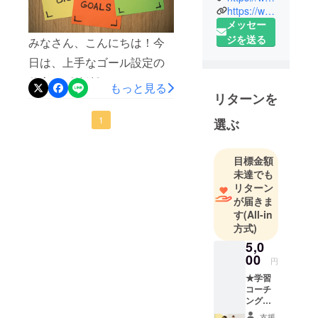
ジです。
https://www.facebook.com/info.applek
大阪・梅田
メッセー
と難波駅近
ジを送る
みなさん、こんにちは！今
で英語・英
日は、上手なゴール設定の
会話・ビジ
仕方の《後編》です。（前
ネス英会話
もっと見る
リターンを
編を未読の方は木曜日の投
を学べる語
学スクール
稿へGo!）前編では、1. 目標
1
選ぶ
で、８言語
を明確に決める2. 目標を細
を扱ってお
目標金額
分化するという３つのポイ
ります。
未達でも
ントのうちの２つを取り上
リターン
げました。今日はいよいよ
が届きま
す
(All-in
最後のポイントである、３.
方式)
具体的なプランとスケ
5,0
00
ジュールを立てるです。1と
円
★学習
2でどれだけ素晴らしい目標
コーチ
とそのプロセスを決めて
ングも
体験し
支援