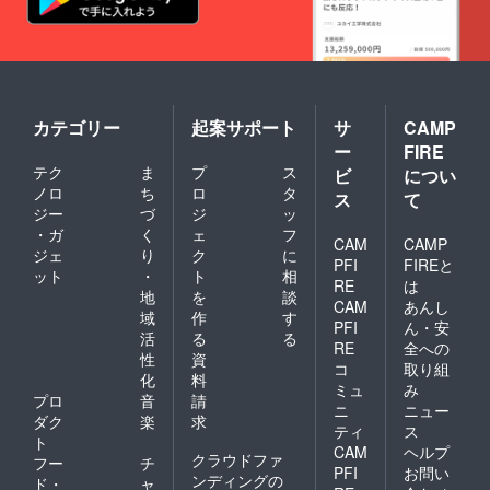
カテゴリー
起案サポート
サ
CAMP
ー
FIRE
テク
ま
プ
ス
ビ
につい
ノロ
ち
ロ
タ
ス
て
ジー
づ
ジ
ッ
・ガ
く
ェ
フ
CAM
CAMP
ジェ
り
ク
に
PFI
FIREと
ット
・
ト
相
RE
は
地
を
談
CAM
あんし
域
作
す
PFI
ん・安
活
る
る
RE
全への
性
資
コ
取り組
化
料
ミュ
み
プロ
音
請
ニ
ニュー
ダク
楽
求
ティ
ス
ト
CAM
ヘルプ
クラウドファ
フー
チ
PFI
お問い
ンディングの
ド・
ャ