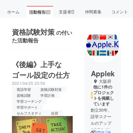
ホーム
支援者
仲間募集
コメント
活動報告
8
19
資格試験対策
の付い
た活動報告
《後編》上手な
Applek
ゴール設定の仕方
大阪府
2021/04/25 23:59
他に1件の
英語学習
資格試験対策
プロジェク
資格試験
学習計画
トを掲載し
学習コーチング
ています
学習サポート
創立30年、
セルフスタディ
自習
語学スクー
ルのアップ
ルkランゲー
https://www.applek.com/