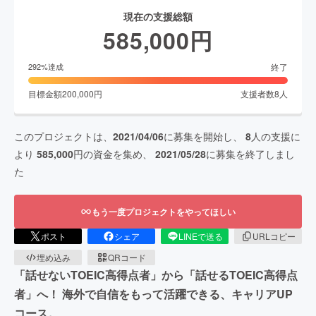
現在の支援総額
585,000
円
終了
292
%達成
目標金額
200,000
円
支援者数
8
人
このプロジェクトは、
2021/04/06
に募集を開始し、
8
人の支援に
より
585,000
円の資金を集め、
2021/05/28
に募集を終了しまし
た
もう一度プロジェクトをやってほしい
ポスト
シェア
LINEで送る
URLコピー
埋め込み
QRコード
「話せないTOEIC高得点者」から「話せるTOEIC高得点
者」へ！ 海外で自信をもって活躍できる、キャリアUP
コース。