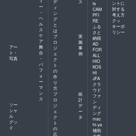
ィ
デ
ス
ントに
ts
ー
ィ
対する
CAM
・
ン
考え方
PFI
ヘ
グ
クッ
RE
ル
と
キーポ
ふる
ス
は
リシー
さと
ケ
プ
実
納税
ア
ロ
施
AD
アー
舞
ジ
事
FOR
ト・
台
ェ
例
ALL
写真
・
ク
HIO
パ
ト
KOS
フ
の
HI
ォ
作
JFA
ー
り
クラ
マ
方
ウド
ン
プ
統
ファ
ス
ロ
計
ン
ソー
ジ
デ
ディ
シャ
ェ
ー
ング
ル
ク
タ
mac
グッ
ト
hi-ya
ド
の
補助
広
金申