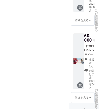
コース
何かあった時のための予備
い、
ス英会
2021
です。
コーチ
年06
日として少し量を少なめに
話プラ
からの
こ
月
イベー
の
アドバ
設定して、現実的に調整可
リ
トレッ
タ
イスを
ー
スン
ン
受け実
詳細を見る
能なスケジュールを組みま
を
（40
選
践後に
択
分）月
しょう。Whereどこでプラ
す
２回目
る
２回》
のコー
ンというとつい上記２つの
60,
ｘ１ヵ
チング
月 ★初
000
を受け
円
みを思い浮かべがちです
級レベ
ていた
《TOEI
ルから
だくこ
が、意外とこちらも大切で
C®レッ
ビジネ
とが可
スン
スの場
す。一人の方が集中できる
能で
（90
で使え
す。
支援
分）月
か、周りに人がいた方がや
る英会
者：
４回・
話力、
2人
る気が上がるか、家がいい
ビジネ
ビジネ
お届
ス英会
ス知識
け予
かカフェや図書館がいい
話グ
をつけ
定：
ループ
2021
るコー
か、そして自宅でもその他
年04
レッス
スで
こ
月
ン（60
の場所でも集中しやすい落
す。 グ
の
リ
分）月
ループ
タ
ー
ち着く場所とそうでない場
２回・
レッス
ン
詳細を見る
を
ビジネ
ンに加
選
所があるはずです。このよ
択
ス英会
え、プ
す
る
話プラ
ライ