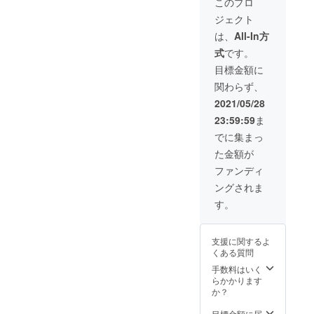
うに特定のお気に入りの
このプロ
イベー
ベート
ジェクト
トレッ
「場所」から、必然的に学
レッス
スン
ンで個
は、
All-In方
習する時間帯が決まること
（40
人的に
式
です。
分）月
必要な
もあります。少し長くなり
２回》
スキル
目標金額に
ｘ１ヵ
も身に
ましたが、こうして振り
関わらず、
月 ★そ
着け、
れぞれ
返ってみると、今まで意識
ビジネ
2021/05/28
の実際
ス英会
していなかったこともあっ
23:59:59
ま
のレッ
話の習
スンを
得を目
でに集まっ
たのではないでしょうか？
体験に
指しま
た金額が
加え、
す。
お一人お一人が持つ学習の
実際の
ファンディ
コース
タイプや生活習慣によって
ングされま
でも行
も効率の良い勉強法は変
われる
す。
コーチ
わってくるので、自身の勉
ングも
体験し
強法や目標の立て方などが
支援に関するよ
ていた
くある質問
だくこ
合っているかどうかを知り
とが可
手数料はいく
たい方は、ぜひ一度この機
能で
らかかります
す！体
か？
会にコーチングを受けてみ
験レッ
スンご
目標金額に届