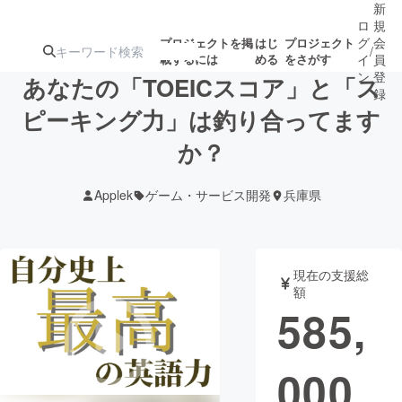
新
ロ
規
グ
会
プロジェクトを掲
はじ
プロジェクト
/
載するには
める
をさがす
イ
員
ン
登
あなたの「TOEICスコア」と「ス
録
ピーキング力」は釣り合ってます
か？
人気のプロ
注目のリ
注目の新着プロ
募集終了が近いプ
もうすぐ公開
ジェクト
ターン
ジェクト
ロジェクト
されます
Applek
ゲーム・サービス開発
兵庫県
アート・写真
音楽
現在の支援総
テクノロジー・ガジェット
ゲーム・サ
額
585,
映像・映画
書籍・雑誌
000
ビジネス・起業
チャレンジ