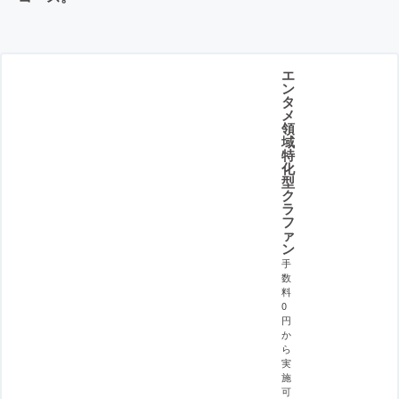
エ
ン
タ
メ
領
域
特
化
型
ク
ラ
フ
ァ
ン
手
数
料
0
円
か
ら
実
施
可