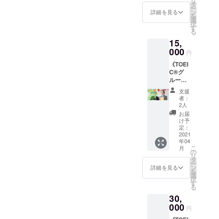
リ
When3. Whereの３つです。
ン１回
富な
タ
ー
（60
コーチ
ン
詳細を見る
What「何を」• 使う教材ど
を
分）》
に是非
選
択
★それ
ご相談
す
の教材を使用するのか学習
る
ぞれの
くださ
15,
実際の
に必要なものは全て揃って
い。 ※
レッス
000
コーチ
円
いるか（必要な場合は解答
ンを体
ングは
《TOEI
験して
基本オ
書も用意、採点用の赤ペン
C®グ
いただ
ンライ
ループ
けま
ンで行
や暗記用の赤いシート、付
レッス
す。
いま
支援
ン１回
箋も準備しておく）• 学習す
す。日
者：
（90
程によ
2人
るパートページ数やユニッ
分）・
り対面
お届
ビジネ
での
け予
ト単位など、事前に決めて
ス英会
定：
コーチ
話グ
2021
ングも
あるか。「進めるところま
年04
ループ
可能！
こ
月
レッス
で」は計画ではありませ
の
リ
ン１回
タ
ー
ん。そこを学習する目的が
（60
ン
詳細を見る
を
分）》
選
何かも合わせて考えられる
択
★それ
す
る
ぞれの
といいですね。(By) When•
30,
実際の
レッス
000
いつ自分が学習できる時間
円
ンを体