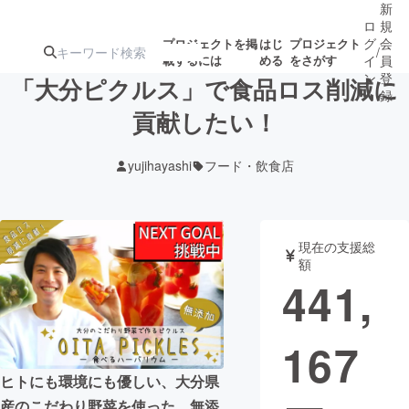
新
ロ
規
グ
会
プロジェクトを掲
はじ
プロジェクト
/
載するには
める
をさがす
イ
員
ン
登
「大分ピクルス」で食品ロス削減に
録
貢献したい！
人気のプロ
注目のリ
注目の新着プロ
募集終了が近いプ
もうすぐ公開
yujihayashi
フード・飲食店
ジェクト
ターン
ジェクト
ロジェクト
されます
アート・写真
音楽
現在の支援総
額
441,
テクノロジー・ガジェット
ゲーム・サ
167
映像・映画
書籍・雑誌
ヒトにも環境にも優しい、大分県
ビジネス・起業
チャレンジ
産のこだわり野菜を使った、無添