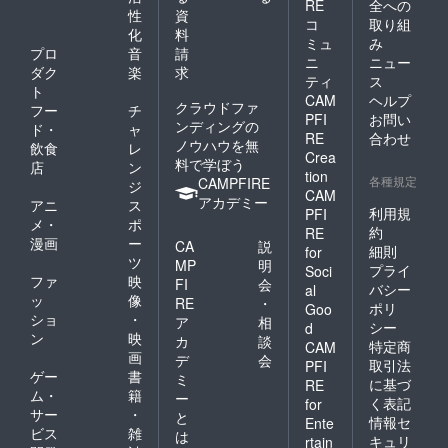
RE
全への
ぜひご
ら直送
性
資
参加く
コ
取り組
ですの
化
料
ださ
ミュ
み
で、ど
プロ
音
請
い！
うして
ニ
ニュー
https://
ダク
楽
求
も土や
ティ
ス
www.fa
ト
虫が紛
CAM
ヘルプ
cebook.
クラウドファ
れる場
フー
チ
PFI
お問い
com/gr
合が御
ンディングの
ド・
ャ
oups/28
RE
合わせ
座いま
ノウハウを無
飲食
レ
538583
Crea
す。最
料で学ぼう
店
ン
615692
大限取
tion
各種規定
CAMPFIRE
85/?
ジ
り除く
CAM
ref=sha
アカデミー
アニ
ス
努力は
利用規
PFI
re
します
メ・
ポ
約
RE
が、万
漫画
ー
CA
説
細則
for
が一の
ツ
MP
明
際はご
プライ
Soci
ファ
映
FI
会
了承を
バシー
al
ッ
像
お願い
RE
・
ポリ
Goo
しま
ショ
・
ア
相
シー
d
す。
ン
映
カ
談
特定商
CAM
画
デ
会
取引法
PFI
ゲー
書
ミ
に基づ
RE
ム・
籍
ー
く表記
for
サー
・
と
情報セ
Ente
ビス
雑
は
キュリ
rtain