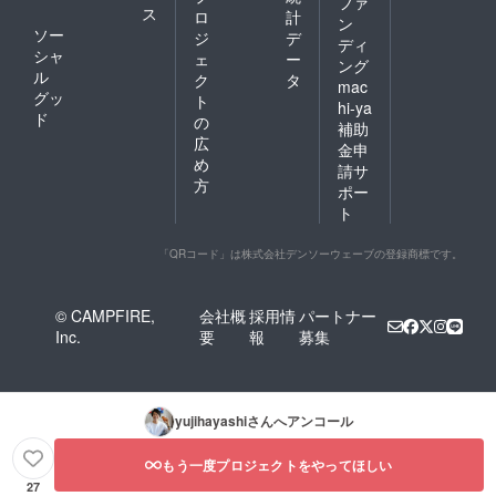
ファ
ス
ロ
計
ン
ソー
ジ
デ
ディ
シャ
ェ
ー
ング
ル
ク
タ
mac
グッ
ト
hi-ya
ド
の
補助
広
金申
め
請サ
方
ポー
ト
「QRコード」は株式会社デンソーウェーブの登録商標です。
© CAMPFIRE,
会社概
採用情
パートナー
Inc.
要
報
募集
yujihayashi
さんへアンコール
もう一度プロジェクトをやってほしい
27