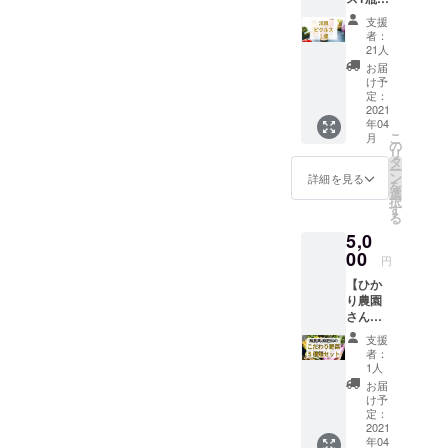
ターン
re
分の規格外
①【洋
発送時
支援
野菜の付加
風味の
に収穫
者：
ピクル
できる
21人
価値のさら
ス×1
旬なお
お届
なる向上を
瓶】 ・
野菜で
け予
スパイ
目指し、
ピクル
定：
スと
2021
スをお
「大分ピク
年04
ハーブ
作りし
こ
月
ルス」のプ
で風味
ますの
の
リ
づけし
で、ど
ロジェクト
タ
ー
た洋風
んな野
ン
詳細を見る
を立ち上げ
を
味のピ
菜のピ
選
択
ました。
クルス
クルス
す
る
を１瓶
が届く
5,0
お送り
かは、
しま
00
届いて
円
す。 ・
からの
【ひか
リター
お楽し
り農園
ン発送
みで
さんの
時に収
す！ ※
お野菜
穫でき
大根、
支援
５種類
る旬な
人参、
者：
セッ
お野菜
カボ
1人
ト】 ひ
でピク
チャ、
お届
かり農
ルスを
キャベ
け予
園さん
お作り
定：
ツなど
の季節
2021
します
を予定
年04
のお野
ので、