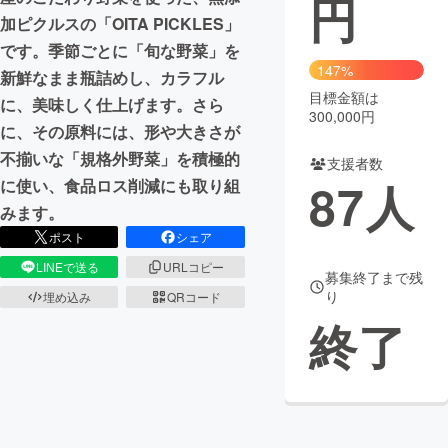
円
加ピクルスの「OITA PICKLES」
まちづくり・地域活性化
です。季節ごとに「旬な野菜」を
147%
新鮮なまま瓶詰めし、カラフル
目標金額は
CAMPFIRE for Social Good
CAMPFIRE Creation
に、美味しく仕上げます。さら
300,000円
CAMPFIREふるさと納税
machi-ya
コミュニティ
に、その原料には、形や大きさが
不揃いな「規格外野菜」を積極的
支援者数
87
人
に使い、食品ロス削減にも取り組
みます。
ポスト
シェア
LINEで送る
URLコピー
募集終了まで残
り
埋め込み
QRコード
終了