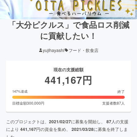
「大分ピクルス」で食品ロス削減
に貢献したい！
yujihayashi
フード・飲食店
現在の支援総額
441,167
円
終了
147
%達成
目標金額
300,000
円
支援者数
87
人
このプロジェクトは、
2021/02/27
に募集を開始し、
87
人の支援
により
441,167
円の資金を集め、
2021/03/28
に募集を終了しま
した