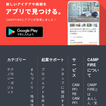
礼メー
oups/28
ループ
頂ける
ル】 ・
538583
で発信
と幸い
一つ一
615692
中です
です。
つ、感
85/?
ので、
・日時
謝の気
ref=sha
ぜひご
指定は
持ちを
re
参加く
出来ま
込めて
ださ
せん
お礼
い！
が、で
メール
https://
きる限
をお送
www.fa
りお届
りさせ
cebook.
け希望
て頂き
com/gr
時刻に
ます。
oups/28
合わせ
▼OITA
538583
て出荷
PICKLE
615692
致しま
Sプロ
カテゴリー
起案サポート
サ
CAMP
85/?
す。
ジェク
ref=sha
（記載
ー
FIRE
トの最
re
が無け
テク
ま
プ
ス
ビ
につい
新情報
れば、
ノロ
ち
ロ
タ
や活動
ス
て
基本的
プロセ
ジー
づ
ジ
ッ
に午前
スを
・ガ
く
ェ
フ
中納品
CAM
CAMP
Facebo
で出荷
ジェ
り
ク
に
okグ
PFI
FIREと
させて
ット
・
ト
相
ループ
RE
は
頂きま
地
を
談
で発信
す。）
CAM
あんし
中です
域
作
す
※お詫び
PFI
ん・安
ので、
活
る
る
農園か