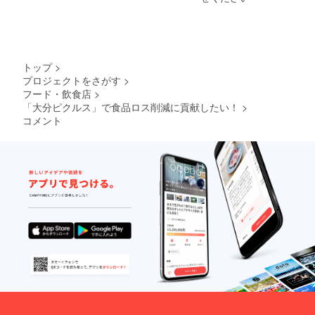
０分を
メール
量：1本
考欄に
想定し
をお送
あたり
記載を
ていま
りさせ
約70g
お願い
す。 ※
て頂き
②【お
致しま
お届け
ます。
礼メー
す。な
予定日
▼OITA
ル】 ・
い方は
トップ
>
は「目
PICKLE
一つ一
「な
プロジェクトをさがす
>
安」で
Sプロ
つ、感
し」と
フード・飲食店
>
す。 開
ジェク
謝の気
記載を
催場所
「大分ピクルス」で食品ロス削減に貢献したい！
>
トの最
持ちを
お願い
と日程
新情報
コメント
込めて
致しま
はメー
や活動
お礼
す。 ・
ルにて
プロセ
メール
リター
調整さ
スを
をお送
ン金額
せて頂
Facebo
りさせ
は送料
きま
okグ
て頂き
込みの
す。 ※
ループ
ます。
設定で
ワーク
で発信
▼OITA
す。 ・
ショッ
中です
PICKLE
クール
プへの
ので、
Sプロ
便にて
参加人
ぜひご
ジェク
発送致
数は最
参加く
トの最
しま
大１０
ださ
新情報
す。 ・
名まで
い！
や活動
備考欄
とさせ
https://
プロセ
にお届
て頂き
www.fa
スを
け希望
ます。
cebook.
Facebo
時刻を
②【お
com/gr
okグ
入れて