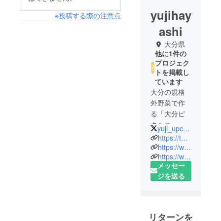
yujihay
※投稿する際の注意点
ashi
大分県
他に1件の
プロジェク
トを掲載し
ています
大分の規格
外野菜で作
る「大分ピ
クルス」の
yuji_upcycle
林 勇士と申
https://twitter.com/yuji_upcycle
します。
https://www.facebook.com/yuzi820
https://www.instagram.com/oita_pickles/?hl=ja
1990年生ま
メッセー
れの大分県
ジを送る
中津市出身
で、2013年
に大分大学
を卒業後に
リターンを