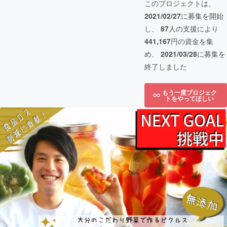
このプロジェクトは、
2021/02/27
に募集を開始
し、
87
人の支援により
441,167
円の資金を集
め、
2021/03/28
に募集を
終了しました
もう一度プロジェク
トをやってほしい