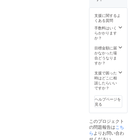
好きな
リアル
頂けま
かり農
で発信
お野菜
のどち
せん。
園さん
中です
を星や
らをご
予めご
から仕
ので、
支援に関するよ
ハート
希望か
了承を
入れて
ぜひご
くある質問
の型に
備考欄
お願い
させて
参加く
野菜を
に記載
手数料はいく
致しま
頂いて
ださ
くり抜
くださ
らかかります
す。ア
いま
い！
いて、
い。 ※
か？
レル
す。 ※
https://
世界に
お届け
ギー等
注意点
www.fa
一つだ
予定日
目標金額に届
で食べ
・お野
cebook.
けのオ
は「目
かなかった場
られな
菜の内
com/gr
リジナ
安」で
合どうなりま
いお野
容はお
oups/28
ルピク
す。日
すか？
菜があ
選び頂
538583
ルスを
程は
る方
けませ
615692
作って
メール
支援で困った
は、備
ん。予
85/?
頂けま
にて調
時はどこに相
考欄に
めご了
ref=sha
す！ ※
整させ
談したらいい
記載を
承をお
re
本リ
て頂き
ですか？
お願い
願い致
ターン
ます。
致しま
しま
は大分
②【お
す。な
す。ア
ヘルプページを
県内で
礼メー
い方は
レル
見る
の開催
ル】 ・
「な
ギー等
限定で
一つ一
し」と
で食べ
す。 ※
つ、感
記載を
られな
このプロジェクト
ワーク
謝の気
お願い
いお野
の問題報告は
こち
ショッ
持ちを
致しま
菜があ
プの時
ら
よりお問い合わ
込めて
す。 ・
る方
間は９
お礼
内容
せください
は、備