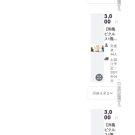
▼OITA
選
択
に、福祉や
PICKLE
す
る
Sプロ
農業など
3,0
ジェク
様々なSDGs
トの最
00
円
関連のソー
新情報
【和風
や活動
シャルビジ
ピクル
プロセ
ネスを行っ
ス1瓶】
スを
①【和
Facebo
ています。
支援
風味の
okグ
者：
ピクル
ループ
44人
Uターン移住
ス×1
で発信
お届
瓶】 ・
中です
け予
をきっかけ
大分県
ので、
定：
に、大分県
産の干
2021
ぜひご
年04
し椎茸
の農作物の
参加く
こ
月
出汁と
ださ
の
美味しさを
リ
カボス
い！
タ
ー
改めて実感
で味付
https://
ン
詳細を見る
を
けした
www.fa
し、僕の得
選
択
和風味
cebook.
す
意分野であ
る
のピク
com/gr
るアップサ
3,0
ルスを
oups/28
１瓶お
00
538583
イクルのア
円
送りし
615692
イディアを
【洋風
ます。
85/?
ピクル
・リ
活かし、大
ref=sha
ス1瓶】