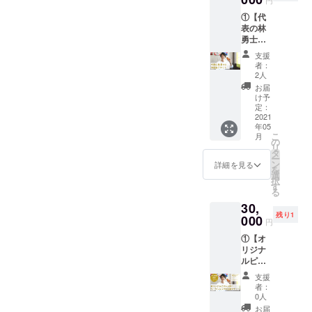
致しま
円
けした
しみで
せん。
す。な
①【代
和風味
す！ ★
予めご
い方は
表の林
のピク
ひかり
了承を
「な
勇士と
ルス」
農園さ
お願い
し」と
オンラ
と「ス
んのご
致しま
記載を
支援
イン or
パイス
紹介★
す。ア
者：
お願い
リアル
とハー
ひかり
2人
レル
致しま
でのお
ブで風
農園さ
ギー等
お届
す。 ・
話会チ
味づけ
んは、
け予
で食べ
内容
ケッ
した洋
定：
究極の
られな
量：1本
ト】
2021
風味の
エコ農
いお野
あたり
年05
OITA
ピクル
法とも
菜があ
約70g
こ
月
PICKLE
ス」を
の
言われ
る方
②【お
リ
S創業の
合計５
タ
る「自
は、備
礼メー
ー
こと、
瓶セッ
ン
然栽培
詳細を見る
考欄に
ル】 ・
を
ソー
トにし
選
（無農
記載を
一つ一
択
シャル
てお送
す
薬・無
お願い
つ、感
る
ビジネ
りしま
肥料栽
致しま
謝の気
30,
スでの
す。 ・
培）」
す。な
持ちを
残り1
起業の
000
リター
にこだ
い方は
円
込めて
こと、
ン発送
わり、
「な
お礼
①【オ
海外の
時に収
環境を
し」と
メール
リジナ
アップ
穫でき
守り、
記載を
をお送
ルピク
サイク
る旬な
身体を
お願い
りさせ
ルス作
ルを知
お野菜
元気に
致しま
支援
て頂き
りワー
るため
でピク
してく
者：
す。 ・
ます。
ク
に世界
ルスを
0人
れる野
内容
▼OITA
ショッ
１周に
作るの
菜を豊
お届
量：1本