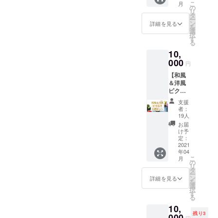
してい
こ
月
菜を５
どんな
の
ます
リ
種類
野菜の
タ
が、変
ー
セット
ピクル
ン
更にな
詳細を見る
を
にして
スが届
選
る可能
択
お届け
くか
す
性があ
る
しま
は、届
りま
10,
す。 リ
いてか
す。 ※
ターン
000
らのお
内容は
円
を発送
楽しみ
お選び
【和風
させて
です！
頂けま
＆洋風
頂くタ
※大根、
せん。
ピクル
イミン
人参、
予めご
ス５瓶
グで一
カボ
了承を
支援
セッ
番新鮮
チャ、
お願い
者：
ト】
で美味
キャベ
19人
致しま
①【和
しいお
ツなど
す。ア
お届
風ピク
野菜を
を予定
け予
レル
ルス ＆
ひかり
定：
してい
ギー等
洋風ピ
2021
農園さ
ます
で食べ
年04
クルス
んから
が、変
られな
こ
月
の合計
直送で
の
更にな
いお野
リ
５瓶】
お届け
タ
る可能
菜があ
ー
・「大
しま
ン
性があ
詳細を見る
る方
を
分県産
す。 ど
選
りま
は、備
択
の干し
んなお
す
す。 ※
考欄に
る
椎茸と
野菜が
内容は
記載を
10,
カボス
届くか
お選び
お願い
残り3
で味付
000
はお楽
頂けま