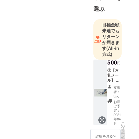
関西、関
東、東南ア
選ぶ
ジア、ヨー
ロッパを経
目標金額
て、2019年
未達でも
10月に中津
リターン
市にUターン
が届きま
す
(All-in
移住しまし
方式)
た。
500
円
現在は、本
①【お
礼メー
来捨てられ
ル】 ・
るはずだっ
一つ一
支援
たモノか
つ、感
者：
謝の気
ら、より付
3人
持ちを
お届
加価値の高
込めて
け予
い商品を開
お礼
定：
メール
2021
発し、販売
年04
をお送
する「アッ
こ
月
りさせ
の
リ
て頂き
プサイク
タ
ー
ます。
ン
詳細を見る
ル」を中心
を