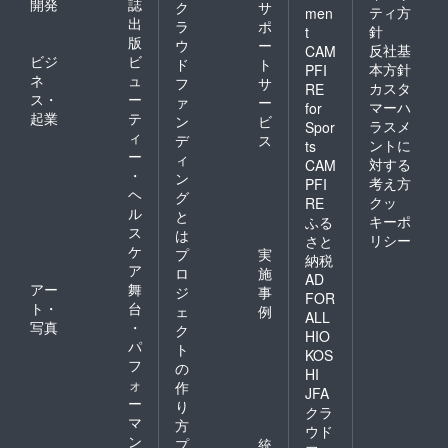
開発
誌
ク
サ
ティ方
men
出
ラ
ポ
針
t
版
ウ
ー
反社基
CAM
ビジ
ビ
ド
ト
本方針
PFI
ネ
ュ
フ
サ
カスタ
RE
ス・
ー
ァ
ー
マーハ
for
起業
テ
ン
ビ
ラスメ
Spor
ィ
デ
ス
ントに
ts
ー
ィ
対する
CAM
・
ン
考え方
PFI
ヘ
グ
クッ
RE
ル
と
キーポ
ふる
ス
は
リシー
さと
ケ
プ
実
納税
ア
ロ
施
AD
アー
舞
ジ
事
FOR
ト・
台
ェ
例
ALL
写真
・
ク
HIO
パ
ト
KOS
フ
の
HI
ォ
作
JFA
ー
り
クラ
マ
方
ウド
ン
プ
統