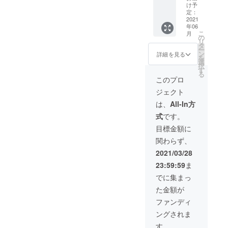
PICKLE
プを企
出発し
で、ど
け予
後高田
あたり
Sプロ
画でき
たこ
定：
んな野
市で栽
約70g
ジェク
るチ
2021
と、林
菜のピ
培して
②【お
トの最
年06
ケッ
自身の
クルス
いま
礼メー
新情報
こ
月
ト】 大
これま
の
が届く
す。こ
ル】 ・
や活動
リ
分県産
でのこ
タ
かは、
の無農
一つ一
プロセ
ー
のこだ
とな
ン
届いて
詳細を見る
薬・無
つ、感
スを
を
わり野
ど、な
選
からの
肥料で
謝の気
Facebo
択
菜を
んでも
す
お楽し
栽培さ
持ちを
okグ
る
使っ
お話し
みで
このプロ
れた野
込めて
ループ
て、オ
ます！
す！ ※
菜は全
お礼
で発信
ジェクト
リジナ
※オンラ
大根、
体流通
メール
中です
ルのピ
インの
人参、
は、
All-In方
量のわ
をお送
ので、
クルス
ミー
カボ
ずか
りさせ
ぜひご
式
です。
を作り
ティン
チャ、
0.1%し
て頂き
参加く
ません
グは
キャベ
目標金額に
かない
ます。
ださ
か？ 当
ZOOM
ツなど
とも言
▼OITA
い！
関わらず、
日は
を使
を予定
われ、
PICKLE
https://
「色々
用。 ※
してい
2021/03/28
大変希
Sプロ
www.fa
な種類
リアル
ます
少なお
ジェク
cebook.
23:59:59
ま
のお野
での
が、変
野菜で
トの最
com/gr
菜」と
ミー
更にな
でに集まっ
す。
新情報
oups/28
「野菜
ティン
る可能
OITA
や活動
538583
た金額が
の型抜
グは大
性があ
PICKLE
プロセ
615692
き」も
分県内
りま
ファンディ
Sで使う
スを
85/?
ご準備
限定。
す。 ※
お野菜
Facebo
ref=sha
ングされま
します
※オンラ
内容は
は主に
okグ
re
ので、
インか
お選び
す。
このひ
ループ