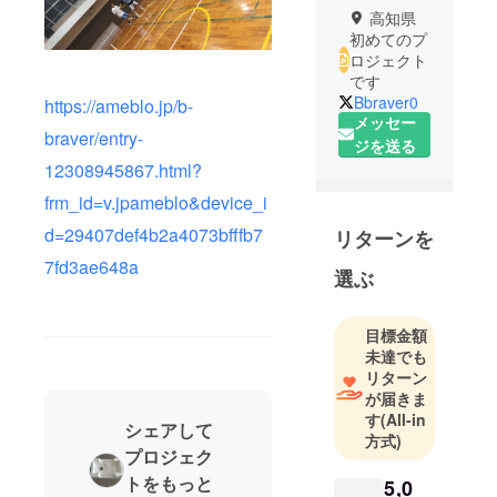
高知県
初めてのプ
ロジェクト
です
Bbraver0
https://ameblo.jp/b-
メッセー
braver/entry-
ジを送る
12308945867.html?
frm_id=v.jpameblo&device_i
d=29407def4b2a4073bfffb7
リターンを
7fd3ae648a
選ぶ
目標金額
未達でも
リターン
が届きま
す
(All-in
シェアして
方式)
プロジェク
トをもっと
5,0