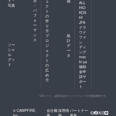
ト・
台
ェ
例
ALL
写真
・
ク
HIO
パ
ト
KOS
フ
の
HI
ォ
作
JFA
ー
り
クラ
マ
方
ウド
ン
プ
統
ファ
ス
ロ
計
ン
ソー
ジ
デ
ディ
シャ
ェ
ー
ング
ル
ク
タ
mac
グッ
ト
hi-ya
ド
の
補助
広
金申
め
請サ
方
ポー
ト
「QRコード」は株式会社デンソーウェーブの登録商標です。
© CAMPFIRE,
会社概
採用情
パートナー
Inc.
要
報
募集