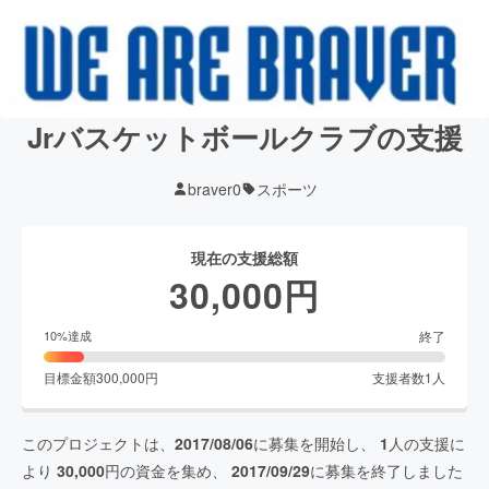
Jrバスケットボールクラブの支援
braver0
スポーツ
現在の支援総額
30,000
円
終了
10
%達成
目標金額
300,000
円
支援者数
1
人
このプロジェクトは、
2017/08/06
に募集を開始し、
1
人の支援に
より
30,000
円の資金を集め、
2017/09/29
に募集を終了しました