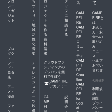
ノロ
ち
ロ
タ
ス
て
ジー
づ
ジ
ッ
・ガ
く
ェ
フ
CAM
CAMP
ジェ
り
ク
に
PFI
FIREと
ット
・
ト
相
RE
は
地
を
談
CAM
あんし
域
作
す
PFI
ん・安
活
る
る
RE
全への
性
資
コ
取り組
化
料
ミュ
み
プロ
音
請
ニ
ニュー
ダク
楽
求
ティ
ス
ト
CAM
ヘルプ
クラウドファ
フー
チ
PFI
お問い
ンディングの
ド・
ャ
RE
合わせ
ノウハウを無
飲食
レ
Crea
料で学ぼう
店
ン
tion
各種規定
CAMPFIRE
ジ
CAM
アカデミー
アニ
ス
利用規
PFI
メ・
ポ
約
RE
漫画
ー
CA
説
細則
for
ツ
MP
明
プライ
Soci
ファ
映
FI
会
バシー
al
ッ
像
RE
・