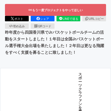
もう一度プロジェクトをやってほしい
ポスト
シェア
LINEで送る
URLコピー
埋め込み
QRコード
昨年度から四国香川県でJrバスケットボールチームの活
動をスタートしました！１年目は全国Jrバスケットボー
ル選手権大会出場を果たしました！２年目は更なる飛躍
をすべく支援を募ることに致しました！
ス
ポ
ー
ツ
ク
ラ
フ
ァ
ン
を