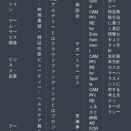
ポリ
Goo
ショ
・
ア
相
シー
d
ン
映
カ
談
特定商
CAM
画
デ
会
取引法
PFI
ゲー
書
ミ
に基づ
RE
ム・
籍
ー
く表記
for
サー
・
と
情報セ
Ente
ビス
雑
は
キュリ
rtain
開発
誌
ク
サ
ティ方
men
出
ラ
ポ
針
t
版
ウ
ー
反社基
CAM
ビジ
ビ
ド
ト
本方針
PFI
ネ
ュ
フ
サ
カスタ
RE
ス・
ー
ァ
ー
マーハ
for
起業
テ
ン
ビ
ラスメ
Spor
ィ
デ
ス
ントに
ts
ー
ィ
対する
CAM
・
ン
考え方
PFI
ヘ
グ
クッ
RE
ル
と
キーポ
ふる
ス
は
リシー
さと
ケ
プ
実
納税
ア
ロ
施
AD
アー
舞
ジ
事
FOR