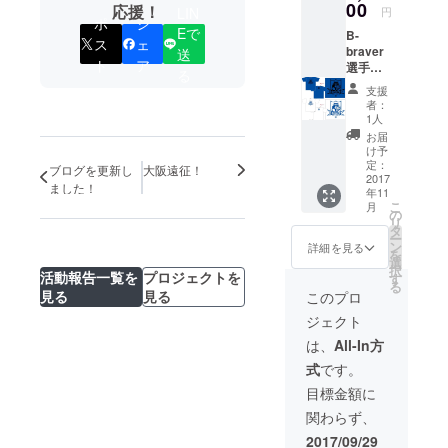
00
応援！
LIN
円
ポ
シ
Eで
B-
ス
ェ
braver
送
ト
ア
選手着
る
用モデ
支援
ルのT
者：
シャツ1
1人
枚(青or
お届
白) お好
け予
きなナ
定：
ブログを更新し
大阪遠征！
ンバー
2017
ました！
年11
入り
こ
月
の
リ
タ
ー
ン
詳細を見る
を
選
択
活動報告一覧を
プロジェクトを
す
る
見る
見る
このプロ
ジェクト
は、
All-In方
式
です。
目標金額に
関わらず、
2017/09/29