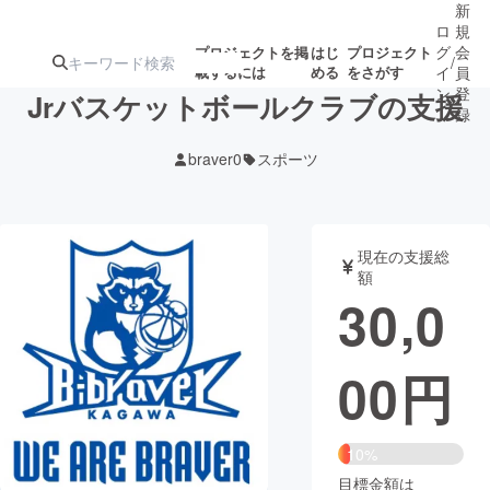
新
ロ
規
グ
会
プロジェクトを掲
はじ
プロジェクト
/
載するには
める
をさがす
イ
員
ン
登
Jrバスケットボールクラブの支援
録
braver0
スポーツ
人気のプロ
注目のリ
注目の新着プロ
募集終了が近いプ
もうすぐ公開
ジェクト
ターン
ジェクト
ロジェクト
されます
現在の支援総
額
アート・写真
音楽
30,0
テクノロジー・ガジェット
ゲーム・サ
00
円
映像・映画
書籍・雑誌
10%
ビジネス・起業
チャレンジ
目標金額は