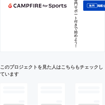
専
門
掲載
無料
サ
ポ
ー
ト
付
き
で
始
め
よ
う
！
このプロジェクトを見た人はこちらもチェックし
ています