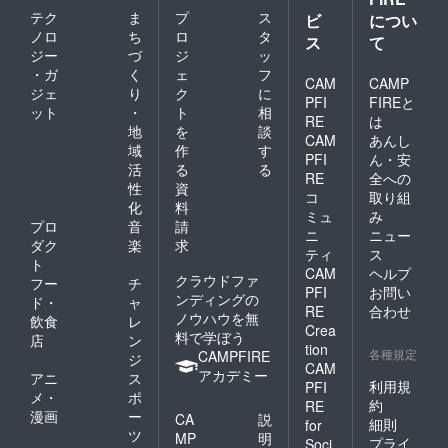
テク
ま
プ
ス
ビ
につい
ノロ
ち
ロ
タ
ス
て
ジー
づ
ジ
ッ
・ガ
く
ェ
フ
CAM
CAMP
ジェ
り
ク
に
PFI
FIREと
ット
・
ト
相
RE
は
地
を
談
CAM
あんし
域
作
す
PFI
ん・安
活
る
る
RE
全への
性
資
コ
取り組
化
料
ミュ
み
プロ
音
請
ニ
ニュー
ダク
楽
求
ティ
ス
ト
CAM
ヘルプ
クラウドファ
フー
チ
PFI
お問い
ンディングの
ド・
ャ
RE
合わせ
ノウハウを無
飲食
レ
Crea
料で学ぼう
店
ン
tion
各種規定
CAMPFIRE
ジ
CAM
アカデミー
アニ
ス
利用規
PFI
メ・
ポ
約
RE
漫画
ー
CA
説
細則
for
ツ
MP
明
プライ
Soci