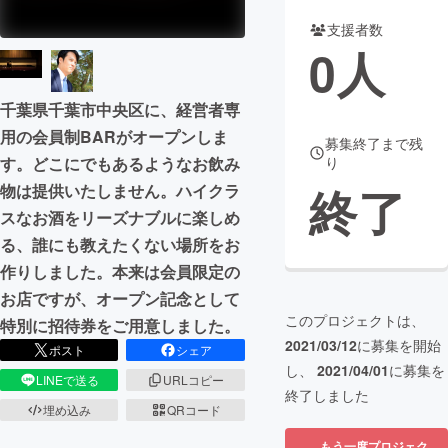
支援者数
まちづくり・地域活性化
0
人
CAMPFIRE for Social Good
CAMPFIRE Creation
千葉県千葉市中央区に、経営者専
CAMPFIREふるさと納税
machi-ya
コミュニティ
用の会員制BARがオープンしま
募集終了まで残
す。どこにでもあるようなお飲み
り
終了
物は提供いたしません。ハイクラ
スなお酒をリーズナブルに楽しめ
る、誰にも教えたくない場所をお
作りしました。本来は会員限定の
お店ですが、オープン記念として
このプロジェクトは、
特別に招待券をご用意しました。
2021/03/12
に募集を開始
ポスト
シェア
し、
2021/04/01
に募集を
LINEで送る
URLコピー
終了しました
埋め込み
QRコード
もう一度プロジェク