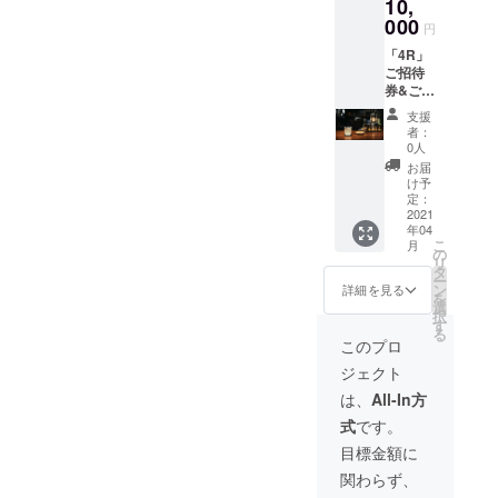
10,
ただけ
ます ※
000
円
初回ご
「4R」
来店時
ご招待
のみ有
券&ご飲
効 ※お
食券
釣りは
支援
15000
お返し
者：
円分(※)
できま
0人
※ご招待
せん ※
お届
券をお
券類の
け予
持ちの
郵送は
定：
方とそ
2021
ござい
年04
のご友
ませ
こ
月
人(上限
ん。ご
の
リ
3名様)
来店時
タ
ー
のみ、
メール
ン
詳細を見る
を
未入会
画面を
選
択
でもご
お見せ
す
る
来店い
くださ
このプロ
ただけ
い（転
ジェクト
ます ※
送不
初回ご
可） ※
は、
All-In方
来店時
利用期
式
です。
のみ有
限は
効 ※お
2021/7/
目標金額に
釣りは
31まで
関わらず、
お返し