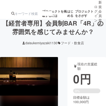
新
ロ
規
グ
会
プロジェクトを掲
はじ
プロジェクト
/
載するには
める
をさがす
イ
員
ン
登
【経営者専用】会員制BAR「4R」の
録
雰囲気を感じてみませんか？
人気のプロ
注目のリ
注目の新着プロ
募集終了が近いプ
もうすぐ公開
daisukemiyazaki1130
フード・飲食店
ジェクト
ターン
ジェクト
ロジェクト
されます
アート・写真
音楽
現在の支援総
額
0
円
テクノロジー・ガジェット
ゲーム・サ
映像・映画
書籍・雑誌
0%
目標金額は
100,000円
ビジネス・起業
チャレンジ