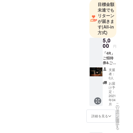
目標金額
未達でも
リターン
が届きま
す
(All-in
方式)
5,0
00
円
「4R」
ご招待
券&ご飲
食券
支援
5000円
者：
分(※) ※
0人
ご招待
お届
券をお
け予
持ちの
定：
方とそ
2021
年04
のご友
こ
月
人(上限
の
リ
3名様)
タ
ー
のみ、
ン
詳細を見る
を
未入会
選
択
でもご
す
る
来店い