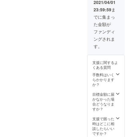
できま
2021/04/01
せん ※
23:59:59
ま
券類の
郵送は
でに集まっ
ござい
た金額が
ませ
ん。ご
ファンディ
来店時
ングされま
メール
画面を
す。
お見せ
くださ
い（転
支援に関するよ
送不
くある質問
可） ※
利用期
手数料はいく
限は
らかかります
2021/7/
か？
31まで
目標金額に届
かなかった場
合どうなりま
すか？
支援で困った
時はどこに相
談したらいい
ですか？