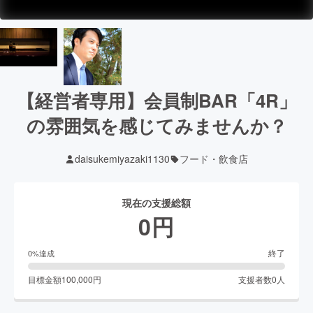
【経営者専用】会員制BAR「4R」
の雰囲気を感じてみませんか？
daisukemiyazaki1130
フード・飲食店
現在の支援総額
0
円
終了
0
%達成
目標金額
100,000
円
支援者数
0
人