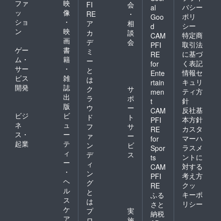
ファ
映
FI
会
バシー
al
ッ
像
RE
・
ポリ
Goo
ショ
・
ア
相
シー
d
ン
映
カ
談
特定商
CAM
画
デ
会
取引法
PFI
ゲー
書
ミ
に基づ
RE
ム・
籍
ー
く表記
for
サー
・
と
情報セ
Ente
ビス
雑
は
キュリ
rtain
開発
誌
ク
サ
ティ方
men
出
ラ
ポ
針
t
版
ウ
ー
反社基
CAM
ビジ
ビ
ド
ト
本方針
PFI
ネ
ュ
フ
サ
カスタ
RE
ス・
ー
ァ
ー
マーハ
for
起業
テ
ン
ビ
ラスメ
Spor
ィ
デ
ス
ントに
ts
ー
ィ
対する
CAM
・
ン
考え方
PFI
ヘ
グ
クッ
RE
ル
と
キーポ
ふる
ス
は
リシー
さと
ケ
プ
実
納税
ア
ロ
施