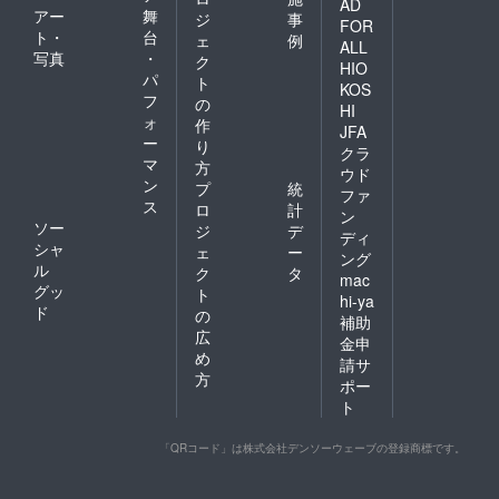
AD
アー
舞
ジ
事
FOR
ト・
台
ェ
例
ALL
写真
・
ク
HIO
パ
ト
KOS
フ
の
HI
ォ
作
JFA
ー
り
クラ
マ
方
ウド
ン
プ
統
ファ
ス
ロ
計
ン
ソー
ジ
デ
ディ
シャ
ェ
ー
ング
ル
ク
タ
mac
グッ
ト
hi-ya
ド
の
補助
広
金申
め
請サ
方
ポー
ト
「QRコード」は株式会社デンソーウェーブの登録商標です。