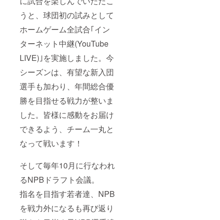
に試合を楽しんでいただこ
ただけ
筆サイ
ませ
うと、球団初の試みとして
ン入り
ん。 ※
支援あ
愛媛MP
ホームゲーム全試合｢イン
りがと
オリジ
うカー
ナルラ
ターネット中継(YouTube
ド ※会
ベル 道
員特典
後オレ
LIVE)｣を実施しました。今
のグッ
ンジ･
ズ購入
シーズンは、有望な新入団
エール
券は試
カラマ
選手も加わり、年間総合優
合当日
ンダリ
の球場
ン引換
勝を目指せる戦力が整いま
のみで
券は、
ご使用
4/3(土)
した。皆様に感動をお届け
いただ
・
けま
4/4(日)
できるよう、チーム一丸と
す。お
の愛媛
つりは
なって戦います！
MPホー
出ませ
ム開幕2
ん。有
連戦の
効期限
そして毎年10月に行なわれ
会場
は2021
(坊っ
るNPBドラフト会議。
年10月
ちゃん
31日で
スタジ
指名を目指す若者達、NPB
す。 ※
アム/愛
選手 直
媛県松
を戦力外になるも再び返り
筆サイ
山市市
ン入り