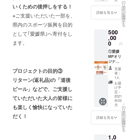
いま
愛媛
4本 ②
の
の場合
リ
いくための後押しをする！
す。 ※
MP202
愛媛MP
タ
は翌火
ー
グラ
1公式戦
オリジ
ン
詳細を見る
曜日)・
※ご支援いただいた一部を、
を
ス・
ホーム
ナルラ
選
第一火
択
コース
ゲーム
ベル 道
す
曜日＞
県内のスポーツ振興を目的
る
ターは
観戦チ
後ビー
※お申し
500
付属し
ケット
ル ヴァ
として｢愛媛県｣へ寄付をし
込み
ませ
20枚 ※
イツェ
,00
は、上
ん。
道後オ
ン(のぼ
ます。
0
記場
円
レンジ･
さん
所・期
エー
ビー
①愛媛
間で引
ル、道
ル)200
MPオリ
換が可
後ビー
ml24本
ジナル
能な方
ルのラ
③監督･
ラベル
のみお
支援
プロジェクトの目的③
ベルの
コーチ･
道後オ
願いい
者：
デザイ
全選手
レンジ･
1人
たしま
リターン(返礼品)の「道後
ンは写
直筆サ
エール
す。
お届
真と多
イン･
カラマ
け予
ビール」などで、ご支援し
少異な
メッ
ンダリ
定：
る場合
セージ
ン
2021
ていただいた大人の皆様に
年03
がござ
色紙 ④
200ml3
こ
月
も楽しく愉快になっていた
いま
愛媛
0本 ②
の
リ
す。 ※
MP202
愛媛MP
タ
ー
だく！
グラ
1公式戦
オリジ
ン
詳細を見る
を
ス・
ホーム
ナルラ
選
択
コース
ゲーム
ベル 道
す
る
ターは
観戦チ
後ビー
1,0
付属し
ケット
ル ヴァ