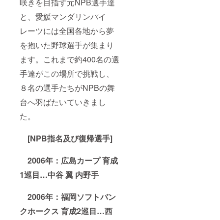
坪西町
咲きを目指す元NPB選手達
支援あ
625-
りがと
と、愛媛マンダリンパイ
1)、
うカー
4/5(月)
レーツには全国各地から夢
ドの選
以降は
手はお
水口酒
を抱いた野球選手が集まり
選びい
造にき
ただけ
たつ蔵
ます。これまで約400名の選
ませ
部(愛媛
ん。 ※
県松山
手達がこの場所で挑戦し、
愛媛MP
市道後
オリジ
８名の選手たちがNPBの舞
喜多町
ナルラ
3-23)に
台へ羽ばたいていきまし
ベル 道
て商品
後オレ
と引き
た。
ンジ･
換えい
エール
たしま
カラマ
す。 ※
[NPB指名及び復帰選手]
ンダリ
ラベル
ン・道
のデザ
後ビー
インは
2006年：広島カープ 育成
ル ヴァ
写真と
イツェ
1巡目…中谷 翼 内野手
多少異
ン(のぼ
なる場
さん
合がご
ビール)
2006年：福岡ソフトバン
ざいま
の引換
す。 ※
クホークス 育成2巡目…西
券は、
グラ
4/3(土)