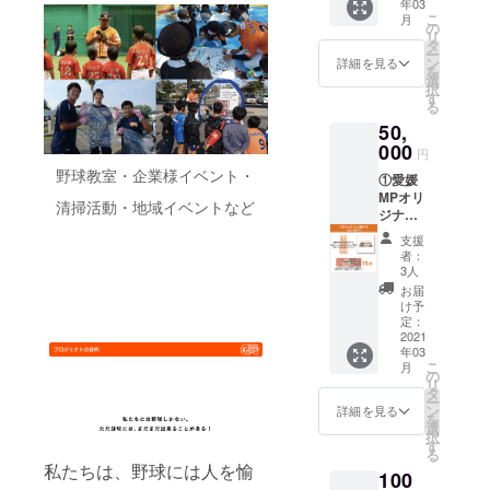
年03
200ml6
1公式戦
せん。
たつ蔵
こ
月
本 ②愛
ホーム
の
※愛媛
部(愛媛
リ
媛MPオ
ゲーム
タ
MPオリ
県松山
ー
リジナ
観戦チ
ン
ジナル
詳細を見る
市道後
を
ルラベ
ケット3
選
ラベル
喜多町
択
ル 道後
枚 ※道
す
道後オ
3-23)に
る
ビール
後オレ
レンジ･
て商品
50,
ヴァイ
ンジ･
エール
と引き
ツェン
000
エー
カラマ
換えい
円
(のぼさ
ル、道
ンダリ
たしま
野球教室・企業様イベント・
①愛媛
んビー
後ビー
ン・道
す。 ※
MPオリ
ル)200
ルのラ
後ビー
清掃活動・地域イベントなど
ラベル
ジナル
ml6本
ベルの
ル ヴァ
のデザ
ラベル
③監督･
デザイ
イツェ
インは
支援
道後オ
コーチ
ンは写
ン(のぼ
者：
写真と
レンジ･
直筆サ
真と多
3人
さん
多少異
エール
イン色
少異な
ビール)
お届
なる場
カラマ
紙 ④愛
る場合
け予
の引換
合がご
ンダリ
媛
定：
がござ
券は、
ざいま
ン
2021
MP202
いま
4/3(土)
す。 ※
年03
200ml1
1公式戦
す。 ※
・
グラ
こ
月
0本 ②
ホーム
の
グラ
4/4(日)
ス・
リ
愛媛MP
ゲーム
タ
ス・
の愛媛
コース
ー
オリジ
観戦チ
ン
コース
詳細を見る
MPホー
ターは
を
ナルラ
ケット
選
ターは
ム開幕2
付属し
択
ベル 道
10枚 ※
す
付属し
連戦の
ませ
る
後ビー
道後オ
ませ
会場
私たちは、野球には人を愉
ん。 ※
100
ル ヴァ
レンジ･
ん。
(坊っ
引換期