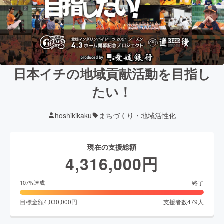
日本イチの地域貢献活動を目指し
たい！
hoshikikaku
まちづくり・地域活性化
現在の支援総額
4,316,000
円
終了
107
%達成
目標金額
4,030,000
円
支援者数
479
人