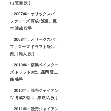
ス・
山 道隆 投手
・
コース
4/4(日)
ターは
の愛媛
付属し
2007年：オリックスバ
MPホー
ませ
ム開幕2
ん。 ※
ファローズ 育成1巡目…梶
連戦の
引換期
会場
本 達哉 投手
間：
(坊っ
2021年
ちゃん
4月3日
2008年：オリックスバ
スタジ
(土)〜5
アム/愛
月31日
ファローズ ドラフト5位…
媛県松
(月) ＜
山市市
にきた
西川 雅人 投手
坪西町
つ蔵
625-
部 営
1)、
業時間
2010年：横浜ベイスター
4/5(月)
／10:00
以降は
ズ ドラフト8位…靏岡 賢二
～
水口酒
18:00
郎 捕手
造にき
定休日
たつ蔵
／月曜
部(愛媛
日(祝日
2010年：読売ジャイアン
県松山
の場合
市道後
は翌火
ツ 育成2巡目…岸 敬祐 投手
喜多町
曜日)・
3-23)に
第一火
て商品
曜日＞
2011年：読売ジャイアン
と引き