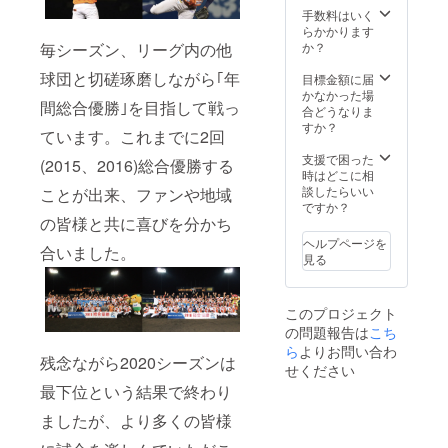
典の
31日ま
手数料はいく
グッズ
で ②愛
らかかります
購入券
媛MPオ
か？
毎シーズン、リーグ内の他
は試合
リジナ
当日の
球団と切磋琢磨しながら｢年
ルラベ
目標金額に届
球場の
ル 道後
かなかった場
みでご
間総合優勝｣を目指して戦っ
オレン
合どうなりま
使用い
ジ･エー
すか？
ただけ
ています。これまでに2回
ル カラ
ます。
マンダ
支援で困った
おつり
(2015、2016)総合優勝する
リン
時はどこに相
は出ま
(200ml)
談したらいい
ことが出来、ファンや地域
せん。
1本 引
ですか？
有効期
の皆様と共に喜びを分かち
換券 ③
限は
愛媛MP
2021年
ヘルプページを
合いました。
オリジ
10月31
見る
ナルラ
日で
ベル 道
す。 ※
後ビー
選手 直
このプロジェクト
ル ヴァ
筆サイ
の問題報告は
こち
イツェ
ン入り
ら
よりお問い合わ
ン/のぼ
支援あ
残念ながら2020シーズンは
さん
せください
りがと
ビール
うカー
最下位という結果で終わり
(200ml)
ドの選
1本 引
手はお
ましたが、より多くの皆様
換券 ④
選びい
選手 直