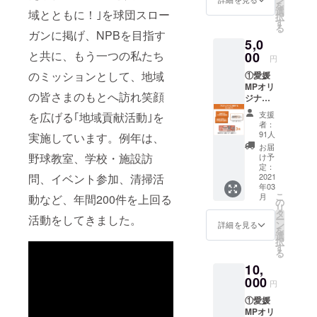
を
サイン
選
域とともに！｣を球団スロー
択
入り支
す
る
援あり
ガンに掲げ、NPBを目指す
5,0
がとう
カード
と共に、もう一つの私たち
00
円
③愛媛
のミッションとして、地域
①愛媛
MP202
MPオリ
1公式戦
の皆さまのもとへ訪れ笑顔
ジナル
ホーム
ラベル
ゲーム
支援
を広げる｢地域貢献活動｣を
道後オ
観戦チ
者：
レンジ･
ケット1
91人
実施しています。例年は、
エール
枚 ※選
お届
カラマ
手 直筆
野球教室、学校・施設訪
け予
ンダリ
サイン
定：
ン
2021
問、イベント参加、清掃活
入り支
年03
200ml1
援あり
こ
月
動など、年間200件を上回る
本 引換
がとう
の
リ
券 ②愛
カード
タ
活動をしてきました。
ー
媛MPオ
の選手
ン
詳細を見る
を
リジナ
はお選
選
択
ルラベ
びいた
す
る
ル 道後
だけま
10,
ビール
せん。
ヴァイ
000
※愛媛
円
ツェン
MPオリ
①愛媛
(のぼさ
ジナル
MPオリ
んビー
ラベル