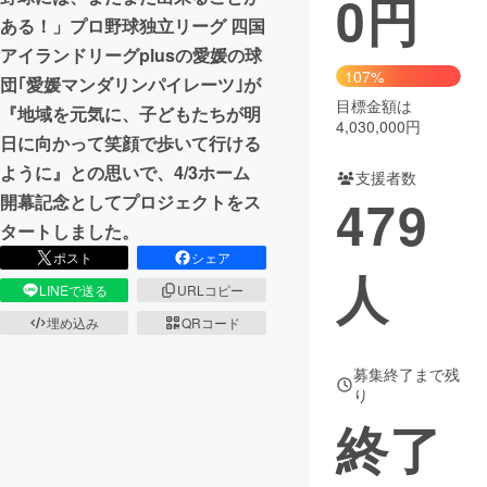
0
円
ある！」プロ野球独立リーグ 四国
まちづくり・地域活性化
アイランドリーグplusの愛媛の球
107%
団｢愛媛マンダリンパイレーツ｣が
目標金額は
CAMPFIRE for Social Good
CAMPFIRE Creation
『地域を元気に、子どもたちが明
4,030,000円
CAMPFIREふるさと納税
machi-ya
コミュニティ
日に向かって笑顔で歩いて行ける
ように』との思いで、4/3ホーム
支援者数
479
開幕記念としてプロジェクトをス
タートしました。
ポスト
シェア
人
LINEで送る
URLコピー
埋め込み
QRコード
募集終了まで残
り
終了