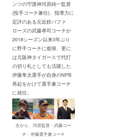
ンツの守護神河原純一監督
部 営
業時間
(投手コーチ兼任)、指導力に
／10:00
～
定評のある元近鉄バファ
18:00
定休日
ローズの武藤孝司コーチが
／月曜
日(祝日
2018シーズン以来3年ぶり
の場合
に野手コーチに復帰、更に
は翌火
曜日)・
は元阪神タイガースで代打
第一火
曜日＞
の切り札としても活躍した
※お申し
込み
伊藤隼太選手が自身のNPB
は、上
記場
再起をかけて選手兼コーチ
所・期
に就任。
間で引
換が可
能な方
のみお
願いい
たしま
す。
左から、河原監督・武藤コー
チ・伊藤選手兼コーチ