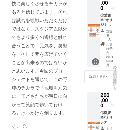
イツェ
,00
エー
快に楽しくさせるチカラが
ちゃん
間：
ン(のぼ
ル、道
0
スタジ
2021年
円
さん
あると信じています。それ
後ビー
アム/愛
4月3日
ビー
①愛媛
ルのラ
媛県松
(土)〜5
は試合を観戦いただくだけ
ル)200
MPオリ
ベルの
山市市
月31日
ml10本
ジナル
デザイ
坪西町
(月) ＜
ではなく、スタジアム以外
③監督･
ラベル
ンは写
625-
にきた
支援
コーチ
道後オ
真と多
1)、
者：
つ蔵
でもより多くの皆様と触れ
直筆サ
レンジ･
少異な
1人
4/5(月)
部 営
イン色
エール
る場合
合うことで、元気を、笑顔
以降は
お届
業時間
紙 ④愛
カラマ
がござ
け予
水口酒
／10:00
媛
ンダリ
いま
定：
を、そして夢を広げていく
造にき
～
MP202
ン
2021
す。 ※
たつ蔵
18:00
年03
ことが出来るのではないか
1公式戦
200ml1
グラ
部(愛媛
定休日
こ
月
ホーム
6本 ②
ス・
の
県松山
／月曜
リ
と思います。今回のプロ
ゲーム
愛媛MP
コース
タ
市道後
日(祝日
ー
観戦チ
オリジ
ターは
ン
詳細を見る
喜多町
の場合
ジェクトを通じて、この野
を
ケット
ナルラ
付属し
選
3-23)に
は翌火
択
15枚 ※
ベル 道
ませ
す
て商品
球のチカラで『地域を元気
曜日)・
る
道後オ
後ビー
ん。
と引き
第一火
200
レンジ･
ル ヴァ
に、子どもたちが明日に向
換えい
曜日＞
エー
イツェ
,00
たしま
※お申し
ル、道
ン(のぼ
かって笑顔で歩いて行け
0
す。 ※
込み
円
後ビー
さん
ラベル
は、上
る』きっかけを創ります。
ルのラ
ビー
①愛媛
のデザ
記場
ベルの
ル)200
MPオリ
インは
所・期
デザイ
ml16本
ジナル
写真と
間で引
そこで、
ンは写
③監督･
ラベル
多少異
換が可
支援