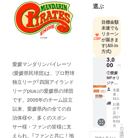
選ぶ
目標金額
未達でも
リターン
が届きま
す
(All-in
方式)
3,0
愛媛マンダリンパイレーツ
00
円
(愛媛県民球団)は、プロ野球
①愛媛
MPオリ
独立リーグ｢四国アイランド
ジナル
ラベル
支援
リーグplus｣の愛媛県の球団
道後オ
者：
レンジ･
24人
です。2005年のチーム設立
エール
お届
カラマ
以来、愛媛県内の全ての自
け予
ンダリ
定：
治体様や、多くのスポン
ン
2021
年03
200ml1
こ
月
サー様・ファンの皆様に支
本 引換
の
リ
券 ②選
タ
えられ、｢ファンと共に！地
ー
手 直筆
ン
詳細を見る