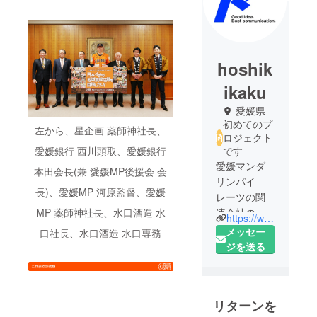
hoshik
ikaku
愛媛県
初めてのプ
左から、星企画 薬師神社長、
ロジェクト
愛媛銀行 西川頭取、愛媛銀行
です
愛媛マンダ
本田会長(兼 愛媛MP後援会 会
リンパイ
長)、愛媛MP 河原監督、愛媛
レーツの関
MP 薬師神社長、水口酒造 水
連会社の広
https://www.hoshi-ad.co.jp
告会社。
メッセー
口社長、水口酒造 水口専務
球団の企
ジを送る
画・運営サ
ポートをし
ています。
リターンを