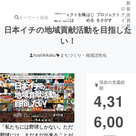
新
ロ
規
グ
会
プロジェクトを掲
はじ
プロジェクト
/
載するには
める
をさがす
イ
員
ン
登
日本イチの地域貢献活動を目指した
録
い！
人気のプロ
注目のリ
注目の新着プロ
募集終了が近いプ
もうすぐ公開
hoshikikaku
まちづくり・地域活性化
ジェクト
ターン
ジェクト
ロジェクト
されます
アート・写真
音楽
現在の支援総
額
4,31
テクノロジー・ガジェット
ゲーム・サ
6,00
映像・映画
書籍・雑誌
「私たちには野球しかない。ただ
ビジネス・起業
チャレンジ
野球には、まだまだ出来ることが