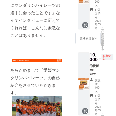
会個人
ベルの
コーチ･
200
にマンダリンパイレーツの
会員特
デザイ
全選手
人
典［ ◎
ンは写
直筆サ
お届
選手に会ったことです」な
招待券3
真と多
イン･
け予
枚 ◎選
定：
少異な
メッ
んてインタビューに応えて
2021
手名鑑1
る場合
セージ
年03
冊 ◎
がござ
色紙 ④
くれれば、こんなに素敵な
こ
月
グッズ
の
いま
愛媛
リ
購入券
タ
す。 ※
MP202
ことはありません。
ー
1,000円
ン
グラ
1公式戦
詳細を見る
を
分 ◎会
選
ス・
ホーム
択
員限定
す
コース
ゲーム
る
エコ
ターは
観戦チ
10,
バッグ1
付属し
ケット
在庫な
000
個◎会
し
ませ
100枚 ※
円
員限定
ん。
道後オ
①愛媛
マフ
レンジ･
あらためまして「愛媛マン
MP
ラータ
エー
2021
オル1枚
ル、道
ダリンパイレーツ」の自己
シーズ
◎サ
後ビー
支援
ン後援
ポート
ルのラ
者：
紹介をさせていただきま
会個人
ショッ
100
ベルの
ゴール
人
プ優待
す。
デザイ
ド会員
サービ
お届
ンは写
特典
け予
ス ◎入
真と多
［◎入
定：
場料
少異な
2021
場券7枚
30%OF
る場合
年03
◎選手
F］※会
がござ
こ
月
名鑑1冊
の