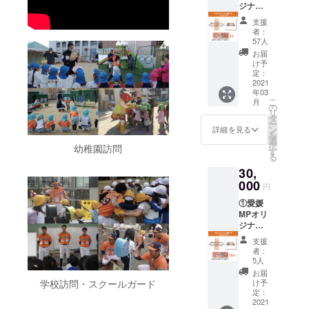
ジナル
ル)200
道後オ
ラベル
ml1本引
レンジ･
支援
道後オ
換券 ②
エール
者：
レンジ･
選手 直
カラマ
57人
エール
筆サイ
ンダリ
お届
カラマ
ン入り
ン引換
け予
ンダリ
支援あ
定：
券は、
ン
2021
りがと
4/3(土)
年03
200ml2
うカー
・
こ
月
本 ②愛
ド ④愛
の
4/4(日)
リ
媛MPオ
媛
タ
の愛媛
ー
リジナ
MP202
ン
MPホー
詳細を見る
を
ルラベ
1公式戦
選
ム開幕2
択
幼稚園訪問
ル 道後
ホーム
す
連戦の
る
ビール
ゲーム
会場
30,
ヴァイ
観戦チ
(坊っ
ツェン
000
ケット3
ちゃん
円
(のぼさ
枚 ※選
スタジ
①愛媛
んビー
手 直筆
アム/愛
MPオリ
ル)200
サイン
媛県松
ジナル
ml2本
入り支
山市市
ラベル
③監督･
援あり
坪西町
支援
道後オ
コーチ
がとう
625-
者：
レンジ･
直筆サ
カード
5人
1)、
エール
イン色
の選手
4/5(月)
お届
カラマ
紙 ④愛
はお選
け予
学校訪問・スクールガード
以降は
ンダリ
媛
定：
びいた
水口酒
ン
2021
MP202
だけま
造にき