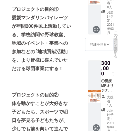
真と多
コーチ･
道後オ
なる場
者：
能な方
少異な
全選手
レンジ･
0人
合がご
プロジェクトの目的①
のみお
る場合
直筆サ
エール
ざいま
お届
願いい
がござ
イン･
カラマ
け予
愛媛マンダリンパイレーツ
す。 ※
たしま
いま
メッ
ンダリ
定：
グラ
す。
す。 ※
セージ
ン
2021
が年間200件以上活動してい
ス・
年03
グラ
色紙 ④
200ml2
コース
こ
月
る、学校訪問や野球教室、
ス・
愛媛
0本 ②
の
ターは
リ
コース
MP202
愛媛MP
タ
付属し
ー
地域のイベント・事業への
ターは
1公式戦
オリジ
ン
詳細を見る
ませ
を
付属し
ホーム
ナルラ
選
ん。 ※
参加などの｢地域貢献活動｣
択
ませ
ゲーム
ベル 道
す
引換期
る
ん。
観戦チ
後ビー
を、より皆様に喜んでいた
間：
300
ケット
ル ヴァ
2021年
10枚 ※
イツェ
,00
だける球団事業にする！
4月3日
道後オ
ン(のぼ
0
(土)〜5
円
レンジ･
さん
月31日
エー
ビー
①愛媛
(月) ＜
ル、道
ル)200
MPオリ
にきた
後ビー
ml20本
ジナル
つ蔵
プロジェクトの目的②
ルのラ
③監督･
ラベル
部 営
支援
ベルの
コーチ･
道後オ
業時間
者：
体を動かすことが大好きな
デザイ
全選手
レンジ･
1人
／10:00
ンは写
直筆サ
エール
～
お届
子どもたち、スポーツで明
真と多
イン･
カラマ
け予
18:00
少異な
メッ
ンダリ
定：
日を夢見る子どもたちが、
定休日
る場合
セージ
ン
2021
／月曜
年03
がござ
色紙 ④
200ml2
少しでも前を向いて進んで
日(祝日
こ
月