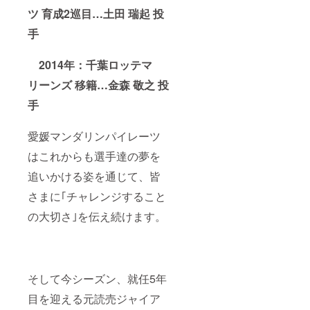
※お申し
換えい
ツ 育成2巡目…土田 瑞起 投
込み
たしま
は、上
す。 ※
手
記場
ラベル
所・期
のデザ
間で引
2014年：千葉ロッテマ
インは
換が可
写真と
能な方
リーンズ 移籍…金森 敬之 投
多少異
のみお
なる場
願いい
手
合がご
たしま
ざいま
す。
す。 ※
愛媛マンダリンパイレーツ
グラ
ス・
はこれからも選手達の夢を
コース
追いかける姿を通じて、皆
ターは
付属し
さまに｢チャレンジすること
ませ
ん。 ※
の大切さ｣を伝え続けます。
引換期
間：
2021年
4月3日
(土)〜5
月31日
そして今シーズン、就任5年
(月) ＜
目を迎える元読売ジャイア
にきた
つ蔵