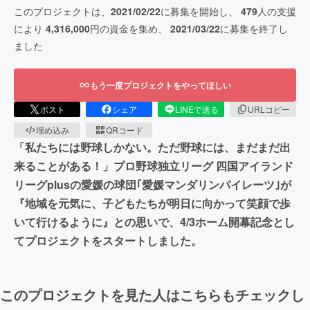
このプロジェクトは、
2021/02/22
に募集を開始し、
479
人の支援
により
4,316,000
円の資金を集め、
2021/03/22
に募集を終了し
ました
もう一度プロジェクトをやってほしい
ポスト
シェア
LINEで送る
URLコピー
埋め込み
QRコード
「私たちには野球しかない。ただ野球には、まだまだ出
来ることがある！」プロ野球独立リーグ 四国アイランド
リーグplusの愛媛の球団｢愛媛マンダリンパイレーツ｣が
『地域を元気に、子どもたちが明日に向かって笑顔で歩
いて行けるように』との思いで、4/3ホーム開幕記念とし
てプロジェクトをスタートしました。
このプロジェクトを見た人はこちらもチェックし