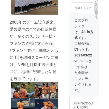
員有効
いま
リ
◎グッ
タ
期限:入
す。 ※
ー
ズ購入
ン
詳細を見る
会お申
グラ
を
券2,000
選
し込み
ス・
択
円分 ◎
す
受付か
コース
る
会員限
このプロ
ら2021
ターは
2005年のチーム設立以来、
定エコ
年12月
付属し
ジェクト
バッグ1
31日ま
ませ
愛媛県内の全ての自治体様
個 ◎会
は、
All-In方
で ②愛
ん。
員限定
媛MPオ
や、多くのスポンサー様・
式
です。
マフ
リジナ
ラータ
ファンの皆様に支えられ、
目標金額に
ルラベ
オル1枚
ル 道後
関わらず、
｢ファンと共に！地域ととも
◎サ
オレン
ポート
2021/03/22
ジ･エー
に！｣を球団スローガンに掲
ショッ
ル カラ
23:59:59
ま
プ優待
マンダ
げ、NPBを目指す選手達と
サービ
でに集まっ
リン
ス ◎入
200ml1
共に、地域に密着した活動
た金額が
場料
本 引換
30%OF
を続けています。
ファンディ
券 ③選
F］※会
手 直筆
ングされま
員有効
サイン
期限:入
す。
入り支
会お申
援あり
し込み
がとう
受付か
カード
支援に関するよ
ら2021
※会員特
くある質問
年12月