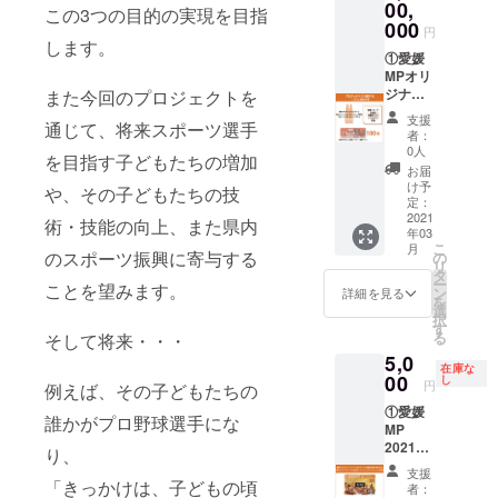
ませ
30枚 ※
イツェ
00,
この3つの目的の実現を目指
ん。
道後オ
ン(のぼ
000
円
レンジ･
さん
します。
エー
ビー
①愛媛
ル、道
ル)200
MPオリ
後ビー
ml30本
ジナル
また今回のプロジェクトを
ルのラ
③監督･
ラベル
支援
通じて、将来スポーツ選手
ベルの
コーチ･
道後オ
者：
デザイ
全選手
レンジ･
0人
を目指す子どもたちの増加
ンは写
直筆サ
エール
お届
真と多
イン･
カラマ
け予
や、その子どもたちの技
少異な
メッ
ンダリ
定：
る場合
セージ
ン
2021
術・技能の向上、また県内
年03
がござ
色紙 ④
200ml3
こ
月
いま
愛媛
9本 ②
のスポーツ振興に寄与する
の
リ
す。 ※
MP202
愛媛MP
タ
ー
ことを望みます。
グラ
1公式戦
オリジ
ン
詳細を見る
を
ス・
ホーム
ナルラ
選
択
コース
ゲーム
ベル 道
す
る
そして将来・・・
ターは
観戦チ
後ビー
5,0
付属し
ケット
ル ヴァ
在庫な
ませ
50枚 ※
イツェ
00
し
円
例えば、その子どもたちの
ん。
道後オ
ン(のぼ
①愛媛
レンジ･
さん
誰かがプロ野球選手にな
MP
エー
ビー
2021
ル、道
ル)200
り、
シーズ
後ビー
ml39本
支援
ン後援
「きっかけは、子どもの頃
ルのラ
③監督･
者：