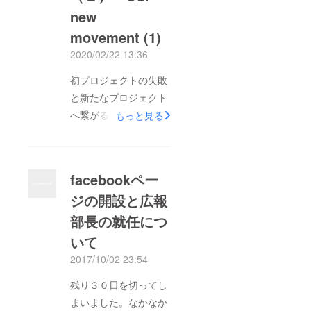
new
movement (1)
2020/02/22 13:36
初プロジェクトの失敗
と新たなプロジェクト
へ繋がる動きThe
もっと見る
failure of the first
project, and the
movement to new
facebookペー
project 「ネパールの
ジの開設と広報
人たちに”夢”を与える
部長の就任につ
ようなことをした
い！」と思い、ネパー
いて
ル人の友人達と
2017/10/02 23:54
NGO「Dream for
残り３０日を切ってし
Nepal」を立ち上げた
まいました。なかなか
のは、2017年のこと