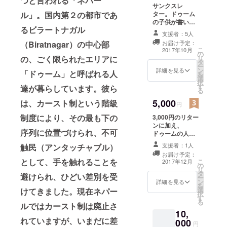
つと言われる「ネパー
サンクスレ
上支援しよ
ター。ドゥーム
ル」。国内第２の都市であ
うと考えて
の子供が書いた
るビラートナガル
お礼の手紙を写
きた彼の出
支援者：5人
真に撮り、E
身地のビ
お届け予定：
（Biratnagar）の中心部
メールでお送り
こ
2017年10月
ラートナガ
の
いたします。
リ
の、ごく限られたエリアに
タ
ルに住む
ー
ン
詳細を見る
「ドゥーム」と呼ばれる人
を
DOOM(ドゥ
選
択
ーム)と呼ば
す
達が暮らしています。彼ら
る
れるコミュ
5,000
は、カースト制という階級
円
ニティーを
制度により、その最も下の
3,000円のリター
視察。あま
ンに加え、
りの現状の
序列に位置づけられ、不可
ドゥームの人達
のビデオメッ
ひどさに衝
支援者：1人
触民（アンタッチャブル）
セージを録画
撃を受け
お届け予定：
し、Eメールで
として、手を触れることを
こ
2017年12月
る。何とか
の
お送りします。
リ
タ
したいと思
避けられ、ひどい差別を受
ー
ン
詳細を見る
を
い、日本に
選
けてきました。現在ネパー
択
戻ってすぐ
す
る
ルではカースト制は廃止さ
このプロ
10,
れていますが、いまだに差
ジェクトを
000
円