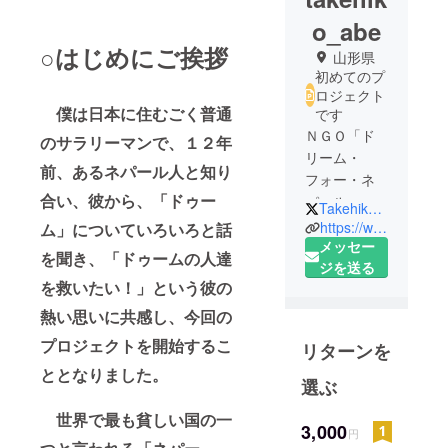
o_abe
○はじめにご挨拶
山形県
初めてのプ
ロジェクト
僕は日本に住むごく普通
です
ＮＧＯ「ド
のサラリーマンで、１２年
リーム・
前、あるネパール人と知り
フォー・ネ
合い、彼から、「ドゥー
パール」の
TakehikoAbe
副代表をし
https://www.facebook.com/dream4nepal/
ム」についていろいろと話
ておりま
メッセー
を聞き、「ドゥームの人達
す。縁あっ
ジを送る
を救いたい！」という彼の
て、ネパー
ルの人と知
熱い思いに共感し、今回の
り合い、今
プロジェクトを開始するこ
リターンを
年７月、彼
ととなりました。
の結婚式で
選ぶ
ネパールを
世界で最も貧しい国の一
訪問。彼が
3,000
円
１２年間以