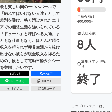
最も貧しい国の一つネパールで、
まちづくり・地域活性化
10%
「触れてはいけない人達」として
目標金額は
差別を受け、狭く汚染されたエリ
400,000円
CAMPFIRE for Social Good
CAMPFIRE Creation
アでの極貧生活を強いられている
CAMPFIREふるさと納税
machi-ya
コミュニティ
支援者数
「ドゥーム」と呼ばれる人達。ま
8
人
ともな仕事もなく、ほとんど現金
収入を得られず極貧生活から抜け
出せない彼らが現金収入を得るた
めの手段として電動三輪タクシー
募集終了まで残
り
を寄贈したいです。
終了
ポスト
シェア
LINEで送る
URLコピー
埋め込み
QRコード
このプロジェクトは、