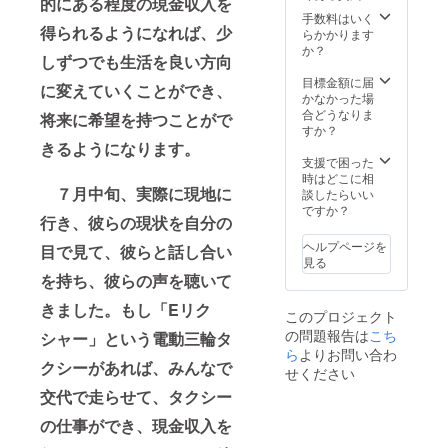
的にある程度の現金収入を
る当番
手数料はいく
得られるようになれば、少
は僕だ
らかかります
よ
か？
しずつでも生活を良い方向
ね？」
のよう
目標金額に届
に変えていくことができ、
に愛着
かなかった場
を込め
合どうなりま
将来に希望を持つことがで
て、車
すか？
両名で
きるようになります。
呼ぶよ
支援で困った
うにし
時はどこに相
ます。
７月中旬、実際に現地に
談したらいい
ですか？
行き、彼らの現状を自分の
ヘルプページを
目で見て、彼らと話し合い
見る
を持ち、彼らの声を聴いて
きました。もし「Eリク
このプロジェクト
の問題報告は
こち
シャー」という電動三輪タ
ら
よりお問い合わ
クシーがあれば、みんなで
せください
交代で走らせて、タクシー
の仕事ができ、現金収入を