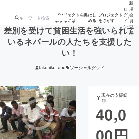
新
ロ
規
グ
会
プロジェクトを掲
はじ
プロジェクト
/
載するには
める
をさがす
イ
員
ン
登
差別を受けて貧困生活を強いられて
録
いるネパールの人たちを支援した
い！
人気のプロ
注目のリ
注目の新着プロ
募集終了が近いプ
もうすぐ公開
ジェクト
ターン
ジェクト
ロジェクト
されます
takehiko_abe
ソーシャルグッド
アート・写真
音楽
現在の支援総
テクノロジー・ガジェット
ゲーム・サ
額
40,0
映像・映画
書籍・雑誌
00
円
ビジネス・起業
チャレンジ