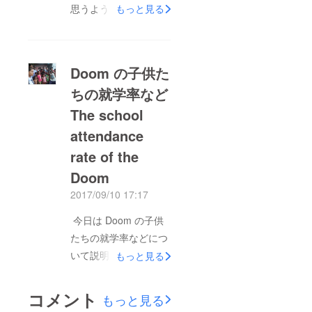
思うように資金が集ま
もっと見る
でした。当NGOの代
らないので、この度、
表を務める Anish
広報を強化いたしまし
Koirala 氏の結婚式に
た。 当プロジェクト
出席するために初めて
Doom の子供た
のfacebookページを開
ネパールを訪れた際、
ちの就学率など
設し、新たに強力な広
彼の故郷であるネパー
The school
報部長にご就任いただ
ルの地方都市ビラート
きました。 これまで
attendance
ナガール
直球勝負で広報を行っ
（Biratnagar）で差別
rate of the
てまいりましたが、な
を受けて貧困に苦しん
Doom
かなか成果が上がらな
でいる
2017/09/10 17:17
かったので、この辺で
DOOM（ドゥーム）と
変化球も織り交ぜなが
今日は Doom の子供
呼ばれる人々のコミュ
ら広報していこうと考
たちの就学率などにつ
ニティを訪問し、彼ら
え、「まろ部長」にご
いて説明したいと思い
もっと見る
の生活の現状を見て、
就任いただいたところ
ます。 Today, I
彼らの話を聞き、彼ら
です。この作戦がうま
introduce about the
の大変厳しい状況に
コメント
もっと見る
くいけばいいのです
the percentage of
ショックを受けたのが