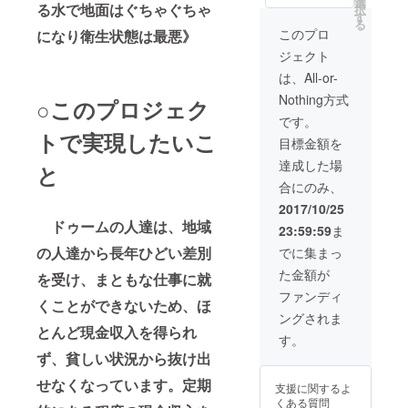
選
る水で地面はぐちゃぐちゃ
択
お好き
す
る
な名前
このプロ
になり衛生状態は最悪》
を付け
ジェクト
ていた
だき、
は、All-or-
車両を
Nothing方式
ドゥー
○このプロジェク
ムの人
です。
達にそ
トで実現したいこ
目標金額を
の名前
で呼ん
達成した場
と
でもら
合にのみ、
いま
す。 例
2017/10/25
えば、
ドゥームの人達は、地域
23:59:59
ま
車両を
「アキ
の人達から長年ひどい差別
でに集まっ
ラ」と
た金額が
命名し
を受け、まともな仕事に就
た場
ファンディ
くことができないため、ほ
合、
ングされま
ドゥー
とんど現金収入を得られ
ムの人
す。
達は、
ず、貧しい状況から抜け出
「今
日、ア
せなくなっています。定期
支援に関するよ
キラを
くある質問
運転す