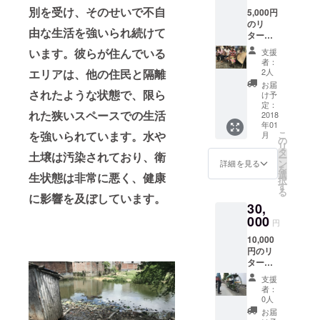
開始。彼ら
別を受け、そのせいで不自
5,000円
が自らの力
のリ
由な生活を強いられ続けて
ターン
で現状を打
に加
います。彼らが住んでいる
支援
破できるよ
え、
者：
うな支援を
ドゥー
2人
エリアは、他の住民と隔離
ム特製
したいと
お届
ハンド
されたような状態で、限ら
け予
思っていま
メイド
定：
れた狭いスペースでの生活
竹細工
2018
す。
年01
をお送
こ
を強いられています。水や
月
りしま
の
リ
す。
タ
土壌は汚染されており、衛
ー
（※竹細
ン
詳細を見る
を
工のイ
選
生状態は非常に悪く、健康
択
メージ
す
る
は写真
に影響を及ぼしています。
30,
中央の
男性が
000
円
持って
10,000
いる手
円のリ
旗状の
ターン
回転う
に加
ち
支援
え、寄
わ。）
者：
贈する
0人
三輪タ
お届
クシー