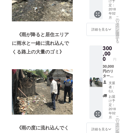
け予
へのお
定：
名前の
2018
年02
記載。
こ
月
の
リ
タ
ー
ン
詳細を見る
を
《雨が降ると居住エリア
選
択
す
る
に雨水と一緒に流れ込んで
300
くる路上の大量のゴミ》
,00
0
円
30,000
円のリ
ターン
に加
支援
え、寄
者：
贈する
0人
三輪タ
お届
クシー
け予
の車両
定：
命名権
2018
年02
を提供
こ
月
しま
の
リ
す。 三
タ
ー
《雨の度に流れ込んでく
輪タク
ン
詳細を見る
を
シーに