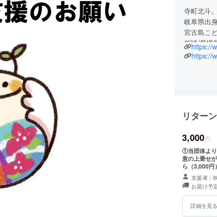
寺町北斗
岐阜県出
宮古島こ
相談/居場所
https:/
会/キャリ
https:/
ほか、キ
再生、地
リターン
3,000
円
①当団体より心を
意の上乗せが可
ら（3,00
支援者：8
お届け予定
詳細を見