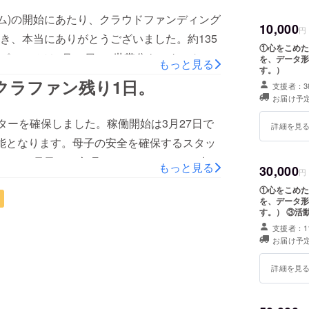
ム)の開始にあたり、クラウドファンディング
10,000
円
き、本当にありがとうございました。約135
①心をこめた
ポルームは3月27日に3世帯分をスタートし
を、データ形
もっと見る
す。）
を稼働しています。お約束した期間の終了(9
。クラファン残り1日。
支援者：3
付、事業報告会の開催、領収書の送付などを
お届け予定
ばらくお待ちください。またクラファン以外
ターを確保しました。稼働開始は3月27日で
詳細を見
して、全国から約135万円をご支援いただき
能となります。母子の安全を確保するスタッ
ご支援いただいた総額は、約270万円となりました。
ほか、母子への心理ケア、シェルターを出た
もっと見る
30,000
り、約57万円の助成をいただきました。本
円
ルタント、スキルアップ、資格取得などの
①心をこめた
により、以下のように沢山の事業が実現し、
もへの学習・進学支援など、私たちには出来
を、データ形
ました。・DV被害にある母と子のシェルター
す。） ③活動報告書に「スポンサー」としてお名前を記載します。（備
援・ご拡散へのご協力を、心よりお願いいた
考欄にご希望
支援者：1
ル、来所、訪問) 相談件数:約160件 ・学校用
お届け予定
回・第2回)・食品、生理用品等の個別宅配及び相
 (2021/2〜2021/9)●参画メンバー医師、保
詳細を見
保育士、島内保護者など●メディア報道・宮
禍の貧困対策』