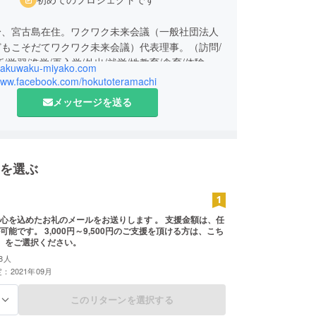
。
身、宮古島在住。ワクワク未来会議（一般社団法人
どもこそだてワクワク未来会議）代表理事。（訪問/
/学習/進学/再入学/外出/就労/性教育/食育/体験機
/wakuwaku-miyako.com
ア形成/困窮家庭食品宅配・学校用品配布）
/www.facebook.com/hokutoteramachi
ャンプ場、財政勉強会、6次産業化、コミュニティ
メッセージを送る
域活性化等
を選ぶ
込めたお礼のメールをお送りします 。 支援金額は、任
能です。 3,000円～9,500円のご支援を頂ける方は、こち
0円）をご選択ください。
8人
：2021年09月
このリターンを選択する
る