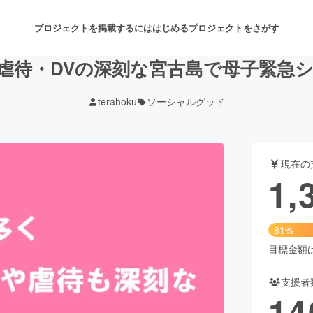
プロジェクトを掲載するには
はじめる
プロジェクトをさがす
虐待・DVの深刻な宮古島で母子緊急
terahoku
ソーシャルグッド
注目のリターン
注目の新着プロジェクト
募集終了が近いプロジェクト
も
現在の
音楽
舞台・パフォーマンス
1,
ゲーム・サービス開発
フード・飲食店
81%
書籍・雑誌出版
アニメ・漫画
目標金額は1
支援者
チャレンジ
ビューティー・ヘルスケ
14