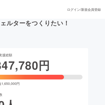
ログイン
/
新規会員登録
シェルターをつくりたい！
うすぐ公開されます
支援総額
プロダクト
347,780
円
ファッション
スポーツ
,650,000円
数
ア
ソーシャルグッド
0
人