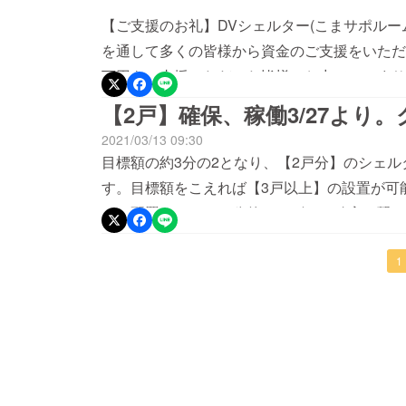
【ご支援のお礼】DVシェルター(こまサポルー
を通して多くの皆様から資金のご支援をいただ
万円をご支援いただいた皆様のお力で、こまサ
ました。さらに1世帯分を追加し、現在4世帯分
【2戸】確保、稼働3/27より
月末)にあたり、お礼の連絡、事業報告書の送
2021/03/13 09:30
準備していますので、該当する支援者様は今し
目標額の約3分の2となり、【2戸分】のシェル
のご支援やその他の事業資金、法人運営資金と
す。目標額をこえれば【3戸以上】の設置が可
ました。これまで(2020/10〜2021/9)に
フも配置できます。公的サービスへ確実に繋ぐ
また、琉球銀行様および沖縄県共同募金会様よ
後の母親の所得アップに向けたキャリアコンサ
当にありがとうございました。みなさまのお力
キャリア形成、信頼できる就労先の確保、子ど
1
延べ約2,500人の方へ支援を届ける事ができ
ることがまだまだ沢山あります。引き続きご支
稼働数:4世帯分・相談窓口(LINE、電話、メー
します。
品の無料配布 利用数:70世帯約200人 (第1
談支支援 利用数:約410世帯2,100人 27,000点
健師、看護師、社会福祉士、精神保健福祉士、
古新報『「母子シェルター」資金募る/コロナ