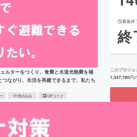
募集終
CAMPFIRE for Social Good
CAMPFIRE Creation
終
CAMPFIREふるさと納税
machi-ya
コミュニティ
このプロジェ
シェルターをつくり、食費と水道光熱費を補
1,347,780
円
とつながり、生活を再建できるまで、私たち
ピー
埋め込み
QRコード