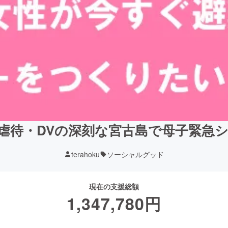
虐待・DVの深刻な宮古島で母子緊急
terahoku
ソーシャルグッド
現在の支援総額
1,347,780
円