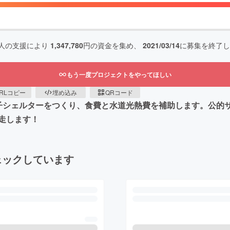
人の支援により
1,347,780
円の資金を集め、
2021/03/14
に募集を終了し
もう一度プロジェクトをやってほしい
RLコピー
埋め込み
QRコード
子シェルターをつくり、食費と水道光熱費を補助します。公的
走します！
ェックしています