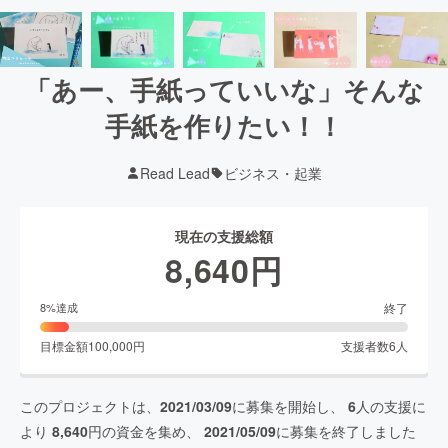
「あー、手紙っていいな」そんな
手紙を作りたい！！
Read Lead
ビジネス・起業
現在の支援総額
8,640
円
終了
8
%達成
目標金額
100,000
円
支援者数
6
人
このプロジェクトは、
2021/03/09
に募集を開始し、
6
人の支援に
より
8,640
円の資金を集め、
2021/05/09
に募集を終了しました