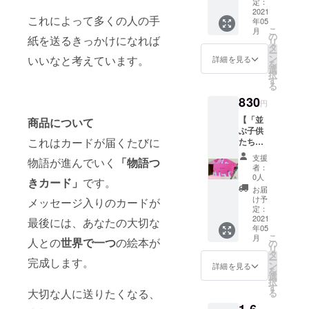
して頂
定：
いた方
2021
これによって多くの人の手
年05
には
こ
月
「シロ
の
紙を送るきっかけになれば
リ
クマと
タ
ー
ペンギ
ン
いいなと考えています。
詳細を見る
を
ン」を1
選
択
セット
す
る
送らせ
830
ていた
円
だきま
【「並
商品について
す。
ぶ子供
これはカードが届くたびに
たち」
権】こ
支援
物語が進んでいく
「物語つ
のリ
者：
ターン
0人
きカード」
です。
を購入
お届
して頂
け予
メッセージ入りのカードが
いた方
定：
には
2021
最後には、あなたの大切な
年05
「並ぶ
こ
月
人との
世界で一つ
の絵本が
子供た
の
リ
ち」を1
タ
ー
完成します。
セット
ン
詳細を見る
を
送らせ
選
択
ていた
す
大切な人に送りたくなる、
る
だきま
す。