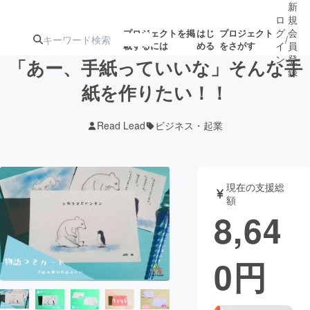
新
ロ
規
グ
会
プロジェクトを掲
はじ
プロジェクト
/
載するには
める
をさがす
イ
員
ン
登
「あー、手紙っていいな」そんな手
録
紙を作りたい！！
人気のプロ
注目のリ
注目の新着プロ
募集終了が近いプ
もうすぐ公開
Read Lead
ビジネス・起業
ジェクト
ターン
ジェクト
ロジェクト
されます
アート・写真
音楽
現在の支援総
額
8,64
テクノロジー・ガジェット
ゲーム・サ
0
円
映像・映画
書籍・雑誌
ビジネス・起業
チャレンジ