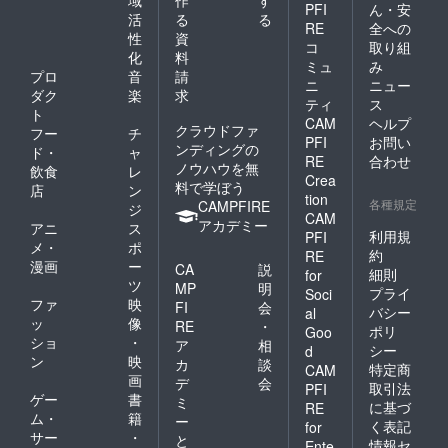
PFI
ん・安
活
る
る
RE
全への
性
資
コ
取り組
化
料
ミュ
み
プロ
音
請
ニ
ニュー
ダク
楽
求
ティ
ス
ト
CAM
ヘルプ
クラウドファ
フー
チ
PFI
お問い
ンディングの
ド・
ャ
RE
合わせ
ノウハウを無
飲食
レ
Crea
料で学ぼう
店
ン
tion
各種規定
CAMPFIRE
ジ
CAM
アカデミー
アニ
ス
利用規
PFI
メ・
ポ
約
RE
漫画
ー
CA
説
細則
for
ツ
MP
明
プライ
Soci
ファ
映
FI
会
バシー
al
ッ
像
RE
・
ポリ
Goo
ショ
・
ア
相
シー
d
ン
映
カ
談
特定商
CAM
画
デ
会
取引法
PFI
ゲー
書
ミ
に基づ
RE
ム・
籍
ー
く表記
for
サー
・
と
情報セ
Ente