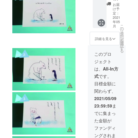
ターン
お届
を購入
け予
して頂
定：
いた方
2021
年05
は主催
こ
月
者と
の
リ
Zoomで
タ
ー
おしゃ
ン
詳細を見る
を
べりす
選
択
ること
す
る
ができ
このプロ
ます。
ジェクト
また
「シロ
は、
All-In方
クマと
式
です。
ペンギ
ン」と
目標金額に
「並ぶ
関わらず、
子供た
ち」1
2021/05/09
セット
23:59:59
ま
ずつお
送りい
でに集まっ
たしま
た金額が
す。
※Zoom
ファンディ
の日時
ングされま
はリ