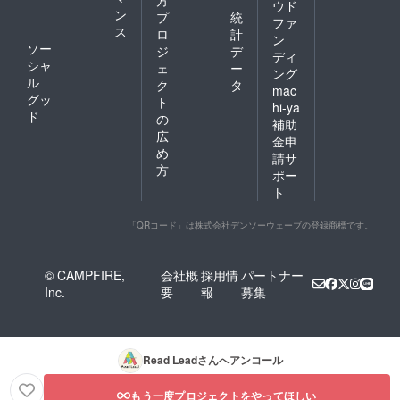
ウド
ン
プ
統
ファ
ス
ロ
計
ン
ソー
ジ
デ
ディ
シャ
ェ
ー
ング
ル
ク
タ
mac
グッ
ト
hi-ya
ド
の
補助
広
金申
め
請サ
方
ポー
ト
「QRコード」は株式会社デンソーウェーブの登録商標です。
© CAMPFIRE,
会社概
採用情
パートナー
Inc.
要
報
募集
Read Lead
さんへアンコール
もう一度プロジェクトをやってほしい