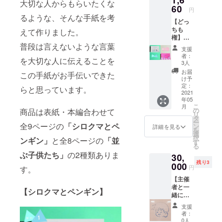
1,6
大切な人からもらいたくな
60
円
るような、そんな手紙を考
【どっ
ちも
えて作りました。
権】こ
普段は言えないような言葉
のリ
支援
ターン
者：
を大切な人に伝えることを
を購入
3人
して頂
お届
この手紙がお手伝いできた
いた方
け予
には
定：
らと思っています。
「シロ
2021
年05
クマと
こ
月
ペンギ
の
商品は表紙・本編合わせて
リ
ン」と
タ
ー
「並ぶ
全9ページの
「シロクマとペ
ン
詳細を見る
を
子供た
選
択
ンギン」
と全8ページの
「並
ち」を1
す
る
セット
ぶ子供たち」
の2種類ありま
30,
ずつ送
残り3
らせて
000
円
す。
いただ
【主催
きま
者と一
す。
【シロクマとペンギン】
緒に
Zoom飲
支援
み権】
者：
このリ
0人