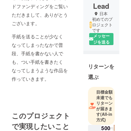
Lead
ドファンディングをご覧い
日本
ただきまして、ありがとう
初めてのプ
ございます。
ロジェクト
です
メッセー
手紙を送ることが少なく
ジを送る
なってしまったなかで普
段、手紙を書かない人で
も、つい手紙を書きたく
リターンを
なってしまうような作品を
選ぶ
作っていきます。
目標金額
未達でも
リターン
が届きま
このプロジェクト
す
(All-in
方式)
で実現したいこと
500
円