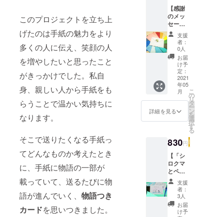
【感謝
のメッ
このプロジェクトを立ち上
セー
ジ】こ
げたのは手紙の魅力をより
支援
のリ
者：
多くの人に伝え、笑顔の人
ターン
0人
を購入
お届
を増やしたいと思ったこと
して頂
け予
いた方
定：
がきっかけでした。私自
には主
2021
年05
催者か
身、親しい人から手紙をも
こ
月
らの感
の
リ
謝の
らうことで温かい気持ちに
タ
ー
メッ
ン
詳細を見る
を
なります。
セージ
選
択
が届き
す
る
ます。
そこで送りたくなる手紙っ
メール
830
円
でお届
てどんなものか考えたとき
けした
【「シ
いと思
ロクマ
に、手紙に物語の一部が
いま
とペン
す。
ギン」
載っていて、送るたびに物
支援
権】こ
者：
語が進んでいく、
物語つき
のリ
3人
ターン
お届
カード
を思いつきました。
を購入
け予