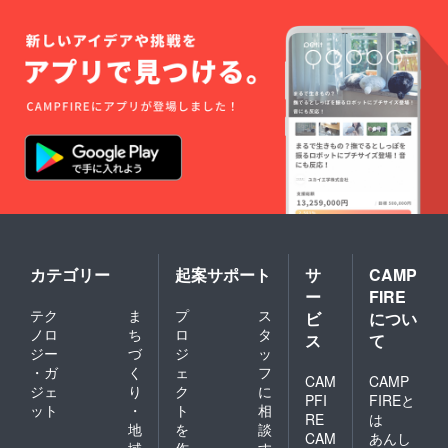
カテゴリー
起案サポート
サ
CAMP
ー
FIRE
テク
ま
プ
ス
ビ
につい
ノロ
ち
ロ
タ
ス
て
ジー
づ
ジ
ッ
・ガ
く
ェ
フ
CAM
CAMP
ジェ
り
ク
に
PFI
FIREと
ット
・
ト
相
RE
は
地
を
談
CAM
あんし
域
作
す