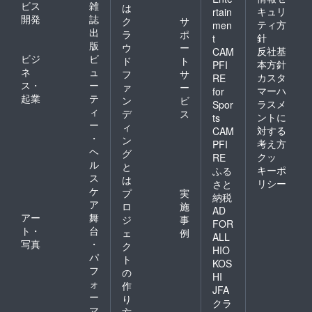
ビス
雑
は
キュリ
rtain
開発
誌
ク
サ
ティ方
men
出
ラ
ポ
針
t
版
ウ
ー
反社基
CAM
ビジ
ビ
ド
ト
本方針
PFI
ネ
ュ
フ
サ
カスタ
RE
ス・
ー
ァ
ー
マーハ
for
起業
テ
ン
ビ
ラスメ
Spor
ィ
デ
ス
ントに
ts
ー
ィ
対する
CAM
・
ン
考え方
PFI
ヘ
グ
クッ
RE
ル
と
キーポ
ふる
ス
は
リシー
さと
ケ
プ
実
納税
ア
ロ
施
AD
アー
舞
ジ
事
FOR
ト・
台
ェ
例
ALL
写真
・
ク
HIO
パ
ト
KOS
フ
の
HI
ォ
作
JFA
ー
り
クラ
マ
方