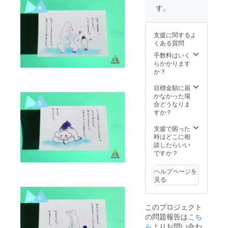
ターン
す。
を受け
てから
メール
支援に関するよ
での相
くある質問
談で決
めたい
手数料はいく
と思い
らかかります
ます。
か？
目標金額に届
かなかった場
合どうなりま
すか？
支援で困った
時はどこに相
談したらいい
ですか？
ヘルプページを
見る
このプロジェクト
の問題報告は
こち
ら
よりお問い合わ