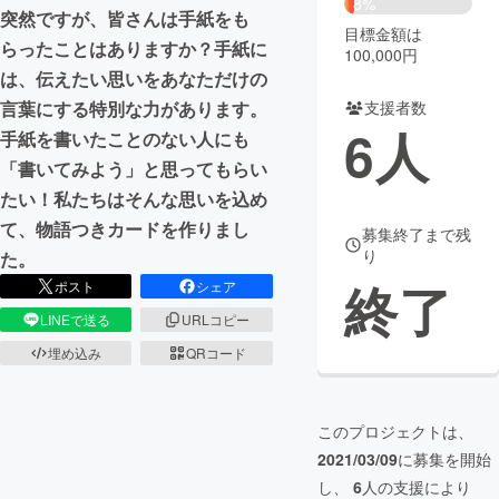
8%
突然ですが、皆さんは手紙をも
目標金額は
まちづくり・地域活性化
らったことはありますか？手紙に
100,000円
は、伝えたい思いをあなただけの
言葉にする特別な力があります。
支援者数
CAMPFIRE for Social Good
CAMPFIRE Creation
6
人
手紙を書いたことのない人にも
CAMPFIREふるさと納税
machi-ya
コミュニティ
「書いてみよう」と思ってもらい
たい！私たちはそんな思いを込め
て、物語つきカードを作りまし
募集終了まで残
り
た。
終了
ポスト
シェア
LINEで送る
URLコピー
埋め込み
QRコード
このプロジェクトは、
2021/03/09
に募集を開始
し、
6
人の支援により