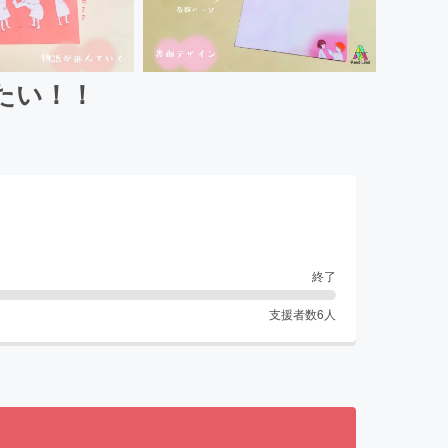
たい！！
終了
支援者数
6
人