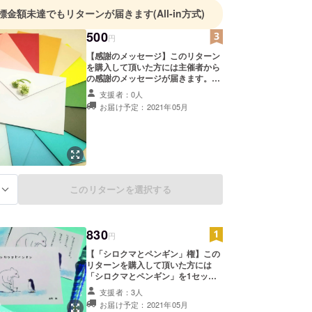
標金額未達でもリターンが届きます
(All-in方式)
500
円
【感謝のメッセージ】このリターン
を購入して頂いた方には主催者から
の感謝のメッセージが届きます。
メールでお届けしたいと思います。
支援者：0人
お届け予定：2021年05月
このリターンを選択する
る
830
円
【「シロクマとペンギン」権】この
リターンを購入して頂いた方には
「シロクマとペンギン」を1セット
送らせていただきます。
支援者：3人
お届け予定：2021年05月