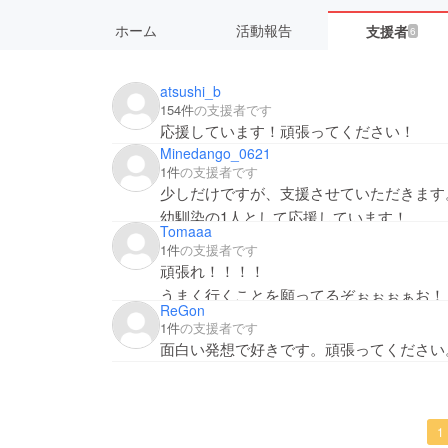
ホーム
活動報告
支援者
6
atsushi_b
154件
の支援者です
応援しています！頑張ってください！
Minedango_0621
1件
の支援者です
少しだけですが、支援させていただきます
幼馴染の1人として応援しています！
Tomaaa
頑張って！
1件
の支援者です
頑張れ！！！！
うまく行くことを願ってるぞぉぉぉぁお！
ReGon
1件
の支援者です
面白い発想で好きです。頑張ってください
1