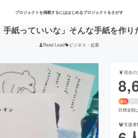
プロジェクトを掲載するには
はじめる
プロジェクトをさがす
、手紙っていいな」そんな手紙を作り
Read Lead
ビジネス・起業
注目のリターン
注目の新着プロジェクト
募集終了が近いプロジェクト
も
現在の
音楽
舞台・パフォーマンス
8,
ゲーム・サービス開発
フード・飲食店
8%
書籍・雑誌出版
アニメ・漫画
目標金額は1
支援者
チャレンジ
ビューティー・ヘルスケ
6