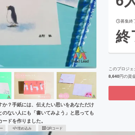
募集終
CAMPFIRE for Social Good
CAMPFIRE Creation
終
CAMPFIREふるさと納税
machi-ya
コミュニティ
このプロジェ
8,640
円の資
すか？手紙には、伝えたい思いをあなただけ
とのない人にも「書いてみよう」と思っても
カードを作りました。
ピー
埋め込み
QRコード