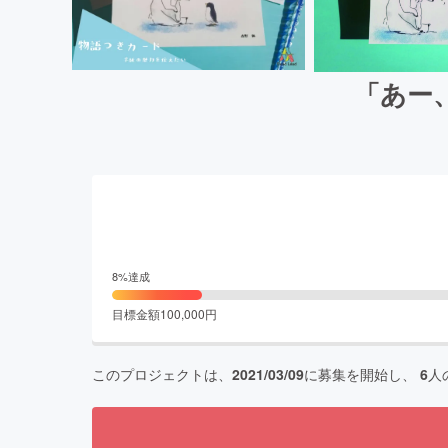
「あー
8
%達成
目標金額
100,000
円
このプロジェクトは、
2021/03/09
に募集を開始し、
6
人