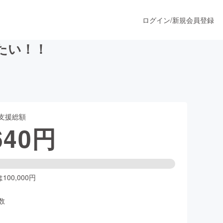
ログイン
/
新規会員登録
たい！！
うすぐ公開されます
支援総額
プロダクト
640
円
ファッション
スポーツ
00,000円
数
ア
ソーシャルグッド
人