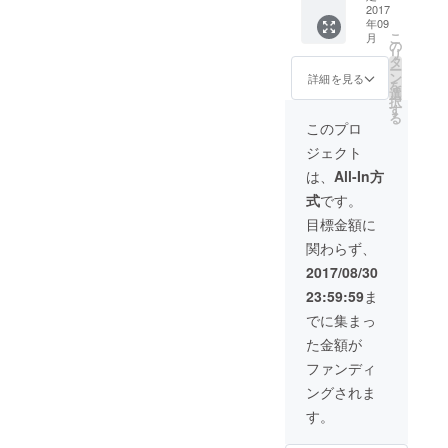
取り囲んでいた
てご案内しま
た」で
年〜
2017
お歯黒ドブ跡な
す。遊廓跡の探
は悲し
年09
2014年
ど、よく目をこ
し方などのコツ
い…、
こ
月
の間に
の
らせば、かつて
も伝授します。
そう
リ
全国300
タ
の栄華を偲ぶ残
（所要時間約40
思って
ー
箇所前
ン
詳細を見る
滓が随所に残っ
分〜60分） 実施
全国を
を
後の遊
選
ています。全国
タイミングは、
旅し
択
廓跡、
す
の遊廓跡を歩き
クラウドファン
て、遊
る
赤線
このプロ
回った店主が、
ディング終了
廓を探
跡、歓
あなたと一緒に
後、ご購入の方
し、写
ジェクト
楽街な
歩いてご案内し
とメールなどで
真を撮
どを撮
は、
All-In方
ます。遊廓跡の
スケジュール調
り、そ
影記録
探し方などのコ
整したいと思い
して国
式
です。
した写
ツも伝授しま
ます。
会図書
真集で
目標金額に
す。 また昼の時
館へ納
す。 現
間帯に合わせる
本しま
関わらず、
在、当
ことができれ
した。
時の建
2017/08/30
ば、吉原内もし
2016年
物はい
くは周辺の隠れ
9月、カ
23:59:59
ま
や増す
た名店のランチ
ストリ
スピー
でに集まっ
へご案内しま
書房開
ドで取
す。一例とし
店を機
た金額が
り壊さ
て、近在の「ま
に10万
れつつ
ファンディ
すみ寿司」さん
円（＋
ありま
は、先代のご主
税）で
ングされま
す。今
人が赤線経営し
店頭販
後、殆
す。
ていたお店で
売して
どの遊
す。店内は数寄
います
廓や赤