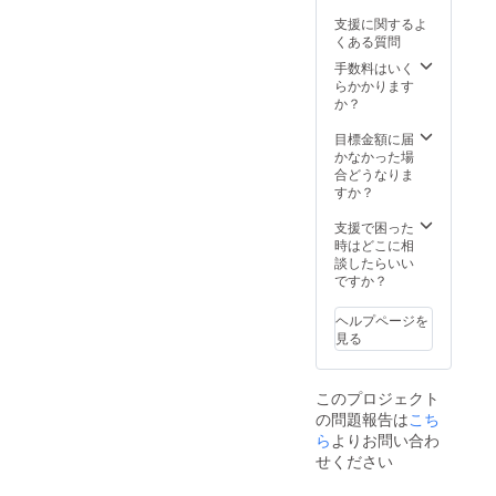
を凝らした造作
が、今
線建築
で、赤線のカ
回のク
支援に関するよ
は残り
フェー建築を思
ラウド
くある質問
得ませ
わせる豆タイル
ファン
ん。建
手数料はいく
をあしらったカ
ディン
築物の
らかかります
ウンター、さら
グに際
実体と
か？
に売防法を待た
して皆
しては
ずに転業したま
様から
残せな
目標金額に届
すみ寿司さん
のご支
くて
かなかった場
へ、かつての赤
援を賜
も、少
合どうなりま
線業者から送ら
りた
なくと
すか？
れた贈答品な
く、既
も情報
ど、公共の資料
存の写
は残す
支援で困った
館では決して見
真集に
べきと
時はどこに相
ることができな
含まれ
考えま
談したらいい
い色街の歴史の
ていな
した。
ですか？
一部を愛でなが
かった
10年
ら、ランチを食
全国の
後、100
べましょう。他
ヘルプページを
遊廓地
年後、
にも美味しいお
見る
帯の写
私のよ
店が沢山ありま
真を、
うに遊
す。あまり来る
さらに
廓に興
機会がないかも
20点ほ
このプロジェクト
味を持
しれない吉原の
ど追補
の問題報告は
こち
つ人間
飲食店、この機
した特
が現れ
ら
よりお問い合わ
会にいかがで
別版を
たと
せください
しょう。（ご自
限定販
き、
身の飲食費実
売しま
「見る