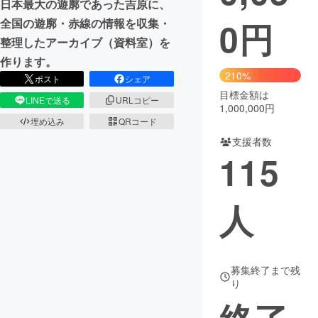
日本最大の遊廓であった吉原に、
0
円
全国の遊廓・赤線の情報を収集・
まちづくり・地域活性化
整理したアーカイブ（資料室）を
作ります。
CAMPFIRE for Social Good
CAMPFIRE Creation
210%
ポスト
シェア
CAMPFIREふるさと納税
machi-ya
コミュニティ
目標金額は
LINEで送る
URLコピー
1,000,000円
埋め込み
QRコード
支援者数
115
人
募集終了まで残
り