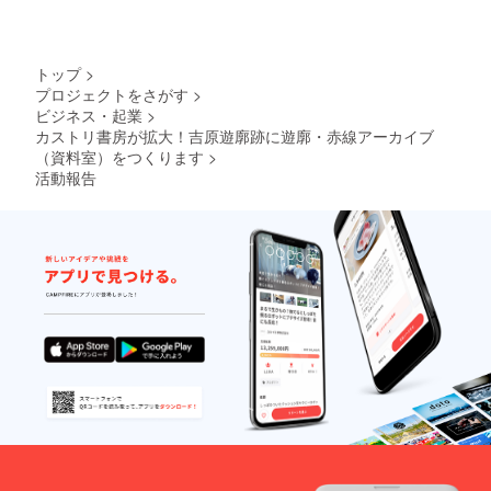
費。休店の場合
す。ま
べきも
はご容赦下さ
だお持
のが何
い） （所要時間
ちでな
も残っ
約40分〜60分）
い方に
ていな
トップ
>
はこの
かっ
機会
プロジェクトをさがす
>
た」で
に、是
ビジネス・起業
>
は悲し
非ご購
い…、
カストリ書房が拡大！吉原遊廓跡に遊廓・赤線アーカイブ
入頂き
そう
（資料室）をつくります
>
たいと
思って
活動報告
思いま
全国を
す。 ※
旅し
仕様：
て、遊
30セン
廓を探
チ角、
し、写
386ペー
真を撮
ジ+20
り、そ
ページ
して国
（特別
会図書
版）、
館へ納
デジタ
本しま
ルオフ
した。
セット
2016年
印刷 ●
9月、カ
オリジ
ストリ
ナルプ
書房開
リント
店を機
5万円の
に10万