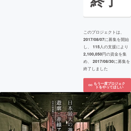
終了
このプロジェクトは、
2017/08/07
に募集を開始
し、
115
人の支援により
2,100,050
円の資金を集
め、
2017/08/30
に募集を
終了しました
もう一度プロジェク
トをやってほしい