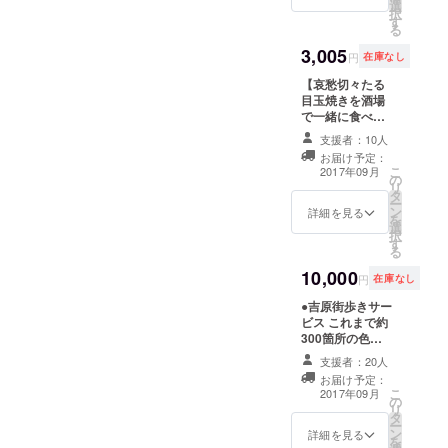
後の遊
選
性をヒアリング
す） ●『全国遊
択
廓跡、
す
し、最適と思わ
廓案内』と『全
る
赤線
れる新刊書籍を
国女性街ガイ
跡、歓
3,005
５０タイトル前
ド』各2冊差し上
円
在庫なし
楽街な
後、リストアッ
げます。 カスト
どを撮
【哀愁切々たる
プします。遊廓
リ出版のベスト
影記録
目玉焼きを酒場
は地方と結びつ
セラー『全国遊
した写
で一緒に食べる
いた産業でした
廓案内』（2,400
真集で
権利】 酒場で哀
から、各地域の
円＋税）と『全
支援者：10人
す。 現
愁切々たる目玉
書店さん大歓迎
国女性街ガイ
お届け予定：
在、当
焼きをアテに、
です。郷土色あ
ド』（5,000円＋
こ
2017年09月
時の建
の
遊廓の話題でご
る本を選書する
税）各2冊計4冊
リ
物はい
タ
一献しましょ
よう努めます。
を差し上げま
ー
や増す
ン
う。良い5円（ご
詳細を見る
※リターン代に書
す。貴店でご販
を
スピー
選
縁）があります
籍代は含まれま
売されてくださ
択
ドで取
す
ように…。（本
せん。 ※お伺い
い。
る
り壊さ
当は5円にした
が発生する場合
10,000
れつつ
かったのです
は交通費実費頂
円
在庫なし
ありま
が、最低額が
戴します。
●吉原街歩きサー
す。今
3,000円以上だっ
●『全国遊廓案
ビス これまで約
後、殆
たので、この値
内』と『全国女
300箇所の色街
どの遊
段になりまし
性街ガイド』各2
を踏査した店主
廓や赤
た。頂戴した
冊差し上げま
支援者：20人
渡辺が、吉原遊
線建築
3,000円は、パト
す。 カストリ出
お届け予定：
廓跡に残る旧跡
は残り
ロン様の方の支
版のベストセ
こ
2017年09月
の
を一緒に街歩
得ませ
払いに充てま
ラー『全国遊廓
リ
タ
き、ご案内しま
ん。建
す）
案内』（2,400円
ー
ン
す。当地は先の
築物の
詳細を見る
＋税）と『全国
を