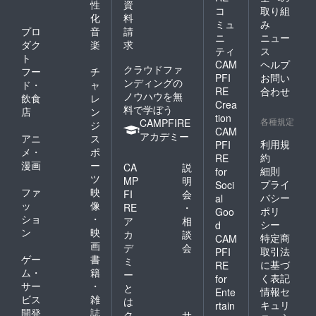
サイズ
性
資
ど追補
コ
取り組
お好み
化
料
した特
ミュ
み
のサイ
別版と
プロ
音
請
ズ。送
ニ
ニュー
し、加
ダク
楽
求
料着払
ティ
ス
えてク
ト
い） ・
CAM
ヘルプ
ラウド
クラウドファ
四つ切
フー
チ
ファン
PFI
お問い
りサイ
ンディングの
ド・
ャ
ディン
RE
合わせ
ズ：
ノウハウを無
飲食
レ
グ限定
305×25
Crea
料で学ぼう
価格と
店
ン
4mm（
tion
して半
各種規定
CAMPFIRE
ジ
未額装
CAM
額の5万
アカデミー
サイ
アニ
ス
円で当
利用規
PFI
ズ） ・
メ・
ポ
写真集
約
RE
半切り
漫画
ー
を入手
CA
説
細則
for
サイ
できる
ツ
MP
明
ズ：
プライ
Soci
リター
ファ
映
FI
会
432×35
バシー
al
ンとし
ッ
像
6mm（
RE
・
ポリ
まし
Goo
未額装
ショ
・
ア
相
た。ま
シー
d
サイ
ン
映
だお持
カ
談
特定商
CAM
ズ）
ちでな
画
デ
会
取引法
PFI
い方に
ゲー
書
ミ
に基づ
RE
はこの
ム・
籍
ー
く表記
for
機会
サー
・
と
に、是
情報セ
Ente
ビス
雑
は
非ご購
キュリ
rtain
開発
誌
入頂き
ク
サ