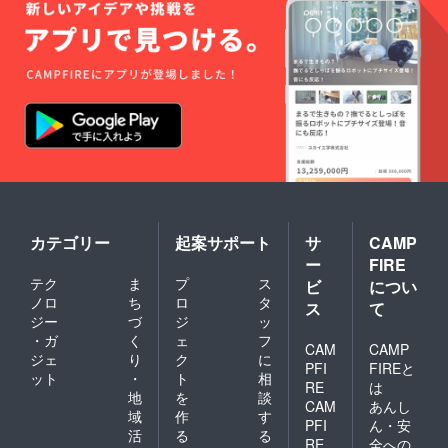
リター
円（＋
ンであ
税）で
る写真
店頭販
集に加
売して
えて、
います
その写
が、今
真集に
回のク
収録さ
ラウド
れてい
ファン
る写真
ディン
で、お
グに際
好きな
して皆
１葉で
様から
貴方の
のご支
ために
援を賜
カテゴリー
起案サポート
サ
CAMP
オリジ
りた
ナルプ
ー
FIRE
く、既
リント
テク
ま
プ
ス
存の写
ビ
につい
を制作
真集に
ノロ
ち
ロ
タ
ス
て
し、額
含まれ
ジー
づ
ジ
ッ
装して
ていな
お贈り
・ガ
く
ェ
フ
かった
CAM
CAMP
しま
ジェ
り
ク
に
全国の
PFI
FIREと
す。
ット
・
ト
相
遊廓地
RE
は
（四つ
帯の写
地
を
談
切りも
CAM
あんし
真を、
域
作
す
しくは
PFI
ん・安
さらに
活
る
る
半切り
20点ほ
RE
全への