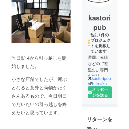
kastori
pub
他に1件の
プロジェク
トを掲載し
ています
遊廓、赤線
昨日8/14から引っ越しを開
などの〝遊
始しました。
里史〟専門
出版社。一
kastoripub
小さな店舗でしたが、運ぶ
般書店はも
http://kastoripub.blogspot.jp/
となると意外と荷物がたく
ちろん、国
メッセー
会図書館や
ジを送る
さんあるもので、今日明日
大学付属図
でだいたいの引っ越しを終
書館に所蔵
えたいと思っています。
のない文献
リターンを
を中心に、
これまで評