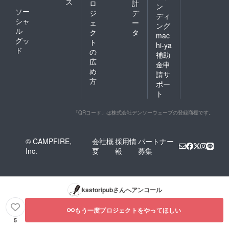
ス
ロ
計
ン
ソー
ジ
デ
ディ
シャ
ェ
ー
ング
ル
ク
タ
mac
グッ
ト
hi-ya
ド
の
補助
広
金申
め
請サ
方
ポー
ト
「QRコード」は株式会社デンソーウェーブの登録商標です。
© CAMPFIRE,
会社概
採用情
パートナー
Inc.
要
報
募集
kastoripub
さんへアンコール
もう一度プロジェクトをやってほしい
5