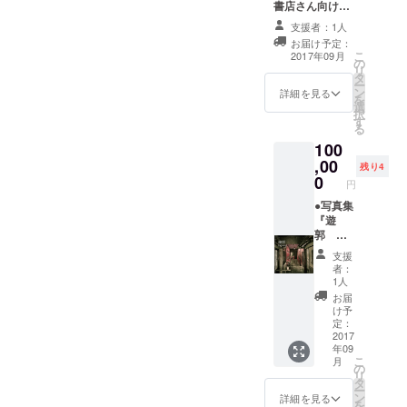
書店さん向け
房を経営したノ
を取った上で取
サービス。 カス
ウハウや、銀座
り寄せが可能で
支援者：1人
トリ書房店主、
蔦屋書店のオー
す。 在庫が無く
お届け予定：
遊里史研究家で
プンにあたり関
取り寄せも不可
こ
2017年09月
の
もある（株）カ
連書棚（約４０
能な本は、所蔵
リ
タ
ストリ出版代表
０冊）を選書し
する図書館をお
ー
ン
の渡辺豪が貴店
詳細を見る
た実績を元に、
教えまします。
を
選
のために、遊
マニアを唸らせ
（投資金額に書
択
す
廓、赤線、その
る売れ筋のタイ
籍代は含まれま
る
他性カルチャー
トルを選書しま
せん。可能な限
100
に関する古書の
す。貴店の販売
り探索を行いま
,00
選書します。 こ
傾向や方向性を
残り4
すが、ご希望に
0
れまで遊廓専門
ヒアリングし、
よっては、どう
円
書店カストリ書
最適と思われる
しても本が見つ
●写真集
房を経営したノ
新刊書籍を５０
からない場合も
『遊
ウハウから、こ
タイトル前後、
ございます。そ
郭 紅
れから絶版にな
リストアップし
の場合はご了承
燈の街
りそうなもの、
ます。遊廓は地
ください）
支援
区』＜
絶版となった場
方と結びついた
者：
特別編
合プレミアが付
1人
産業でしたか
集版＞
きそうなものな
ら、各地域の書
お届
私が
ど、遊廓・赤線
け予
店さん大歓迎で
2012
定：
の専門的な知識
す。郷土色ある
年〜
2017
と、専門コレク
本を選書するよ
年09
2014年
ターの購入欲求
う努めます。
こ
月
の間に
の
を踏まえて選書
（お伺いが発生
リ
全国300
タ
します。 貴店の
する場合は交通
ー
箇所前
ン
販売傾向や方向
詳細を見る
費実費頂戴しま
を