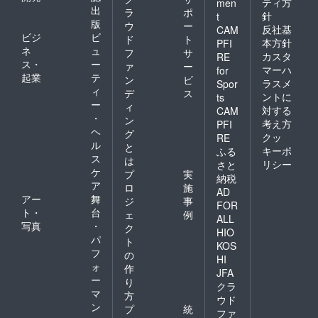
ティ方
men
たいと
出
ラ
ポ
針
t
思いま
版
ウ
ー
反社基
CAM
す。 ※
ビジ
ビ
ド
ト
仕様：
本方針
PFI
ネ
ュ
フ
サ
30セン
カスタ
RE
ス・
ー
チ角、
ァ
ー
マーハ
for
386ペー
起業
テ
ン
ビ
ラスメ
Spor
ジ+20
ィ
デ
ス
ントに
ts
ページ
ー
ィ
対する
（特別
CAM
・
ン
版）、
考え方
PFI
ヘ
デジタ
グ
クッ
RE
ルオフ
ル
と
キーポ
ふる
セット
ス
は
リシー
さと
印刷
ケ
プ
実
納税
ア
ロ
施
AD
アー
舞
ジ
事
FOR
ト・
台
ェ
例
ALL
写真
・
ク
HIO
パ
ト
KOS
フ
の
HI
ォ
作
JFA
ー
り
クラ
マ
方
ウド
ン
プ
統
ファ