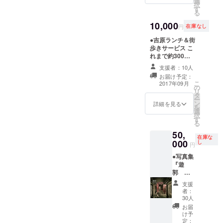
選
大戦による空襲
実体と
女性街ガイド』
択
す
で殆どが焼け、
しては
（5,000円＋税）
る
また現存するも
残せな
各2冊計4冊を差
10,000
のはすべて戦後
くて
し上げます。貴
円
在庫なし
のものですが、
も、少
店でご販売され
●吉原ランチ＆街
矩形の街路や、
なくと
てください。
歩きサービス こ
廓と内と外との
も情報
れまで約300箇
高低差は、今か
は残す
所の色街を踏査
ら360年前の
べきと
支援者：10人
した店主が、吉
1657年に元吉原
考えま
お届け予定：
原遊廓跡に残る
（現 人形町付
した。
こ
2017年09月
の
旧跡を一緒に街
近）から移転し
10年
リ
タ
歩き、ご案内し
てきたときの名
後、100
ー
ン
ます。当地は先
詳細を見る
残です。浅草か
年後、
を
選
の大戦による空
ら吉原通いをす
私のよ
択
す
襲で殆どが焼
る遊客が猪牙舟
うに遊
る
け、また現存す
に乗った山谷堀
廓に興
50,
るものはすべて
や、遊廓を取り
味を持
在庫な
000
し
戦後のものです
囲んでいたお歯
つ人間
円
が、矩形の街路
黒ドブ跡など、
が現れ
●写真集
や、廓と内と外
よく目をこらせ
たと
『遊
との高低差は、
ば、かつての栄
き、
郭 紅
今から360年前
華を偲ぶ残滓が
「見る
燈の街
の1657年に元吉
随所に残ってい
べきも
支援
区』＜
原（現 人形町付
者：
ます。全国の遊
のが何
特別編
30人
近）から移転し
廓跡を歩き回っ
も残っ
集版＞
てきたときの名
お届
た店主が、あな
ていな
私が
け予
残です。遊廓を
たと一緒に歩い
かっ
2012
定：