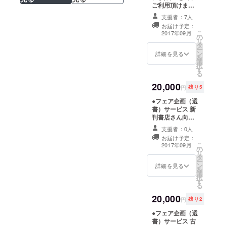
ご利用頂けま
ト5杯分 喫茶読
す。お好きな
書ルームで提供
支援者：7人
コーヒー1杯付き
するコーヒーに
お届け予定：
（飲食は喫茶読
使用できるチ
こ
2017年09月
の
書ルームでの提
ケット5杯分。ク
リ
タ
供となりま
ラウドファン
ー
ン
す）。資料室の
詳細を見る
ディング終了後
を
選
本運用は9月以降
に店頭でお渡し
択
す
となります。ク
します。
る
ラウドファン
20,000
ディング終了
円
残り5
後、店頭にてお
●フェア企画（選
渡しします。 ●
書）サービス 新
探書サービス こ
刊書店さん向け
れまで約300箇
サービス。 カス
所の色街を踏査
支援者：0人
トリ書房店主、
した店主が、貴
お届け予定：
遊里史研究家で
方の欲しい本を
こ
2017年09月
の
もある（株）カ
じっくり時間を
リ
タ
ストリ出版代表
掛けて探書しま
ー
ン
の渡辺豪が貴店
詳細を見る
す。欲しい情報
を
選
のために、遊
をヒアリング
択
す
廓、赤線、その
（店頭・メール
る
他性カルチャー
等）したのち、
20,000
に関する書籍の
店頭在庫のある
円
残り2
選書します。こ
本は販売、店頭
●フェア企画（選
れまで遊廓専門
在庫の無い本は
書）サービス 古
書店カストリ書
値段の双方合意