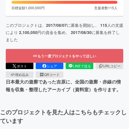
目標金額
1,000,000
円
支援者数
115
人
このプロジェクトは、
2017/08/07
に募集を開始し、
115
人の支援
により
2,100,050
円の資金を集め、
2017/08/30
に募集を終了し
ました
もう一度プロジェクトをやってほしい
ポスト
シェア
LINEで送る
URLコピー
埋め込み
QRコード
日本最大の遊廓であった吉原に、全国の遊廓・赤線の情
報を収集・整理したアーカイブ（資料室）を作ります。
このプロジェクトを見た人はこちらもチェックし
ています