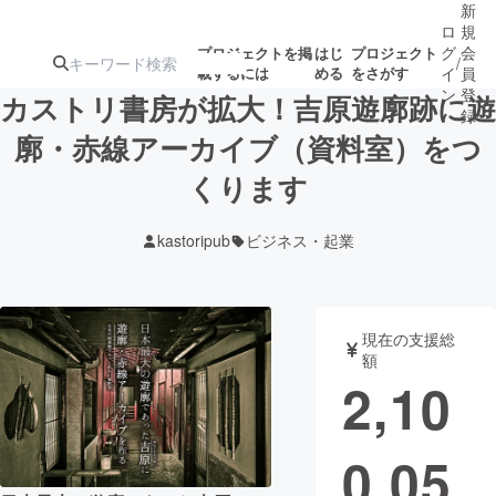
新
ロ
規
グ
会
プロジェクトを掲
はじ
プロジェクト
/
載するには
める
をさがす
イ
員
ン
登
カストリ書房が拡大！吉原遊廓跡に遊
録
廓・赤線アーカイブ（資料室）をつ
くります
人気のプロ
注目のリ
注目の新着プロ
募集終了が近いプ
もうすぐ公開
ジェクト
ターン
ジェクト
ロジェクト
されます
kastoripub
ビジネス・起業
アート・写真
音楽
現在の支援総
テクノロジー・ガジェット
ゲーム・サ
額
2,10
映像・映画
書籍・雑誌
0,05
ビジネス・起業
チャレンジ