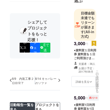
選ぶ
価・研究さ
れることの
目標金額
少なかった
未達でも
遊里史に関
シェアして
リターン
する資料の
が届きま
プロジェク
発掘および
す
(All-in
トをもっと
復刻に努め
方式)
応援！
LIN
ています。
ポ
シ
3,000
円
Eで
現在のライ
ス
ェ
送
●資料室１日利用
ンナップは
ト
ア
券 資料室を１日
る
約15タイト
ご利用頂けま
す。お好きな
ル。戦後の
支援者：36人
コーヒー１杯付
赤線地帯を
お届け予定：
き（飲食は喫茶
こ
2017年09月
取材した奇
の
読書ルームでの
リ
タ
提供となりま
8/9 内装工事２
8/14 キャバレー
書『全国女
ー
ン
す）。資料室の
詳細を見る
日目完了
のソファ
を
性街ガイ
選
本運用は9月以降
択
す
となります。ク
ド』を、約
る
ラウドファン
60年ぶりに
5,000
ディング終了
円
残り13
復刻。2014
後、店頭にてお
活動報告一覧を
プロジェクトを
●資料室1日利用
渡しします。 ●
年創業。
券 資料室を1日
見る
見る
コーヒーチケッ