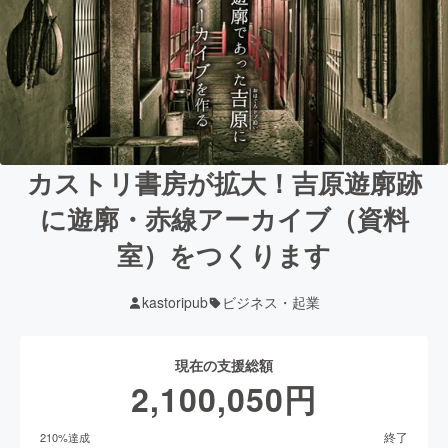
カストリ書房が拡大！吉原遊廓跡
に遊廓・赤線アーカイブ（資料
室）をつくります
kastoripub
ビジネス・起業
現在の支援総額
2,100,050
円
終了
210
%達成