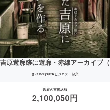
吉原遊廓跡に遊廓・赤線アーカイブ
kastoripub
ビジネス・起業
現在の支援総額
2,100,050
円