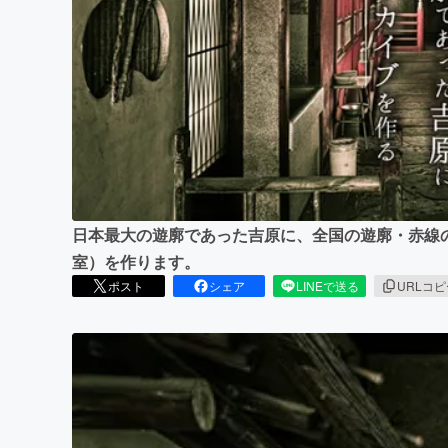
まちづくり・地域活性化
日本最大の遊廓であった吉原に、全国の遊廓・赤線
室）を作ります。
ポスト
シェア
LINEで送る
URLコ