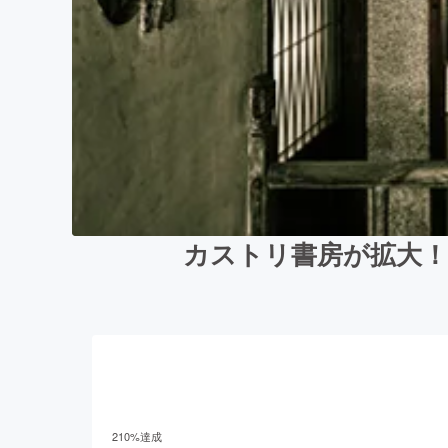
カストリ書房が拡大！
210
%達成