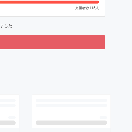
支援者数
115
人
ました