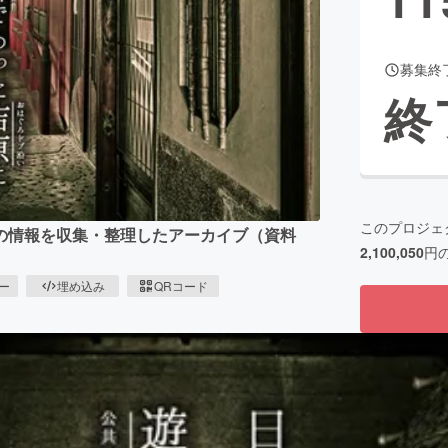
募集終
CAMPFIRE for Social Good
CAMPFIRE Creation
終
CAMPFIREふるさと納税
machi-ya
コミュニティ
このプロジェ
の情報を収集・整理したアーカイブ（資料
2,100,050
円
ピー
埋め込み
QRコード