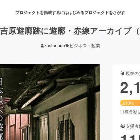
プロジェクトを掲載するには
はじめる
プロジェクトをさがす
吉原遊廓跡に遊廓・赤線アーカイブ
kastoripub
ビジネス・起業
注目のリターン
注目の新着プロジェクト
募集終了が近いプロジェクト
も
現在の
音楽
舞台・パフォーマンス
2,
ゲーム・サービス開発
フード・飲食店
210%
書籍・雑誌出版
アニメ・漫画
目標金額は1
支援者
チャレンジ
ビューティー・ヘルスケ
11