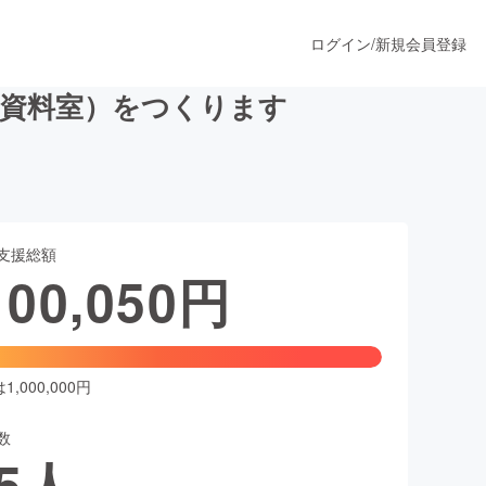
ログイン
/
新規会員登録
（資料室）をつくります
うすぐ公開されます
支援総額
プロダクト
100,050
円
ファッション
スポーツ
,000,000円
数
ア
ソーシャルグッド
5
人