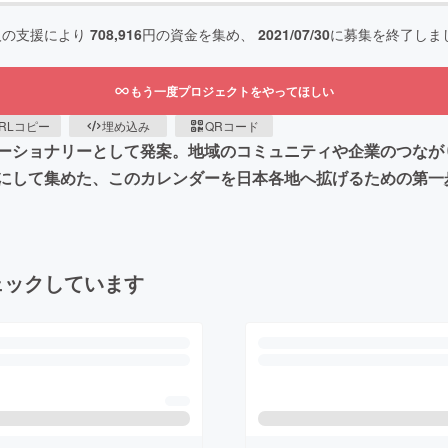
人の支援により
708,916
円の資金を集め、
2021/07/30
に募集を終了しま
もう一度プロジェクトをやってほしい
RLコピー
埋め込み
QRコード
ーショナリーとして発案。地域のコミュニティや企業のつなが
にして集めた、このカレンダーを日本各地へ拡げるための第一
ェックしています