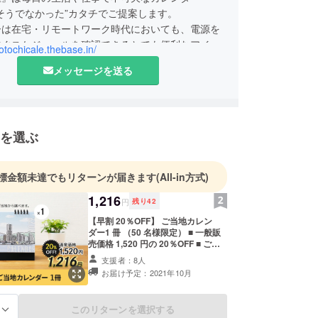
そうでなかった”カタチでご提案します。
ーは在宅・リモートワーク時代においても、電源を
すぐスケジュールを確認できるとても便利なアイテ
gotochicale.thebase.in/
メッセージを送る
屋』オリジナルカレンダー第1弾として、全国各地
フォーカスした『ご当地カレンダー』を作りまし
”ありそうでなかった”オリジナルカレンダーを
を選ぶ
中です！
標金額未達でもリターンが届きます
(All-in方式)
1,216
円
残り
42
【早割 20％OFF】 ご当地カレン
ダー1 冊 （50 名様限定） ■ 一般販
売価格 1,520 円の 20％OFF ■ ご希
望のご当地をお選びください。 ・お
支援者：8人
選びにならなかった場合は、ランダ
お届け予定：2021年10月
ムに選ばせていただきます。 ※この
商品は名入れサービス対象外です。
※消費税 10％及び送料が含まれてい
このリターンを選択する
る
ます。 ※発送は郵便局のクリックポ