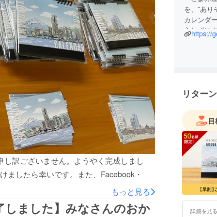
を、”あり
カレンダ
入れずに
https://
ムです。
『こよみ
の地域に
た。
このような
リターン
続々企画
目
申し訳ございません。ようやく完成しまし
ましたら幸いです。また、Facebook・
Sで拡散シェアしていただけましたらうれしいです。もっ
もっと見る
りでたくさん必要になった。など、ご当地カ
了しました】みなさんのおか
詳細を見
oreこよみ屋ホームページFacebookページ