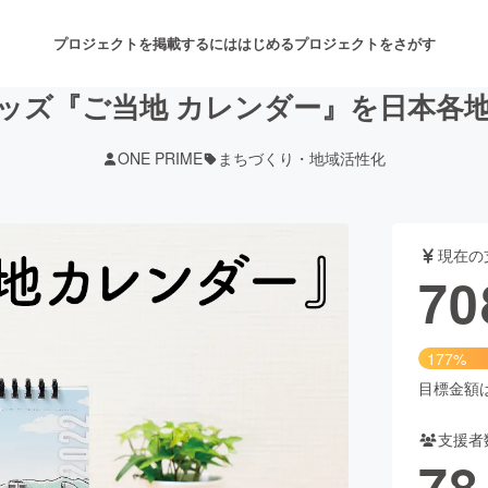
プロジェクトを掲載するには
はじめる
プロジェクトをさがす
ッズ『ご当地 カレンダー』を日本各
ONE PRIME
まちづくり・地域活性化
注目のリターン
注目の新着プロジェクト
募集終了が近いプロジェクト
も
現在の
音楽
舞台・パフォーマンス
70
ゲーム・サービス開発
フード・飲食店
177%
書籍・雑誌出版
アニメ・漫画
目標金額は4
支援者
チャレンジ
ビューティー・ヘルスケ
78