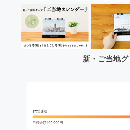
新・ご当地グ
177
%達成
目標金額
400,000
円