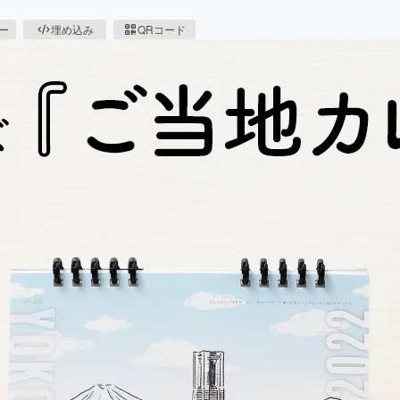
ピー
埋め込み
QRコード