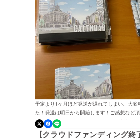
予定より1ヶ月ほど発送が遅れてしまい、大変
た！発送は明日から開始します！ご感想など頂け
LINE・Twitter・InstagramなどSN
と欲しい。あの人にあげたい。年末あいさつ回
【クラウドファンディング終
レンダーをご購入されたい方はこよみ屋onlinest