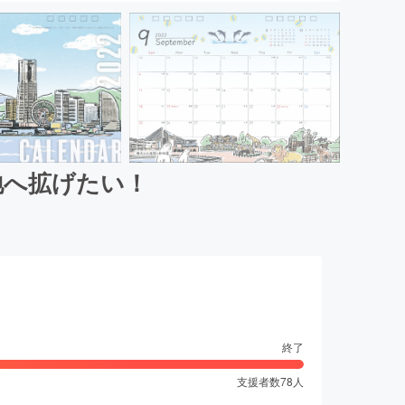
地へ拡げたい！
終了
支援者数
78
人