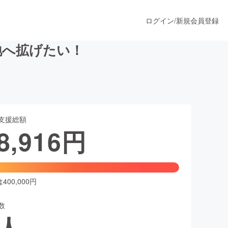
ログイン
/
新規会員登録
地へ拡げたい！
うすぐ公開されます
支援総額
プロダクト
8,916
円
ファッション
スポーツ
00,000円
数
ア
ソーシャルグッド
人