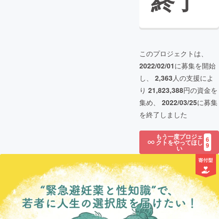
終了
このプロジェクトは、
2022/02/01
に募集を開始
し、
2,363
人の支援によ
り
21,823,388
円の資金を
集め、
2022/03/25
に募集
を終了しました
もう一度プロジェ
6
クトをやってほし
9
い