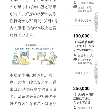
緊急避妊薬を繰
じ状況にいる子
支援者：10人
り返し飲んでし
のが早ければ早いほど効果
たちに「そんな
お届け予定：
まう子たちに、
こ
ことないよ、あ
2023年03月
の
今いる環境から
が高く、妊娠の不安のある
リ
なたに健康でい
タ
抜け出したいけ
ー
てほしいと思っ
性行為から72時間（3日）以
ン
ど知識や勇気が
詳細を見る
を
ている人はいる
選
なくて一歩踏み
択
よ。」と、伝え
内の服用で約85%以上と言
す
出せない子たち
る
ることができま
に、正しい性知
す。ありがとう
われています。
100,000
識や福祉を届け
円
ございます。 リ
ます。1度薬を処
ターン内容 ①1
《企業広告掲載
方するだけでは
年後メールでの
します！》 ソウ
なく、知識と福
#わたしたちの緊
レッジのホーム
祉を届け、本当
急避妊薬 に関す
ページに企業名
に必要な支援を
支援者：4人
る活動報告(処方
を掲載します。
することができ
お届け予定：
人数や連携団体
また、ソウレッ
こ
ます。ありがと
2023年03月
の
からの報告など)
ジの活動報告お
リ
うございます。
タ
②毎月1~2回の
よび性知識をま
ー
リターン内容
ン
ソウレッジの
とめた本を若者
詳細を見る
主な副作用は吐き気、腹
を
①1年後メールで
選
メールでの活動
に配布する際
択
の #わたしたち
す
報告 ③3年後に
(2023年春予定)
痛、頭痛、眠気などで、通
る
の緊急避妊薬 に
メールでの #わ
に、A4サイズ×
関する活動報告
250,000
たしたちの緊急
厚さ5mm以内で
常は24時間程度で治まりま
円
(処方人数や連携
避妊薬 を行った
配布したいもの
団体からの報告
《1人が1ヶ月間
す。緊急避妊薬が将来の不
結果の若者の行
があれば一緒に
など) ②毎月1~2
活動にフルコ
動変容に関する
配布いたしま
回のソウレッジ
ミットできま
妊の原因となることはあり
活動報告
す。それ以上の
のメールでの活
す。》 コンテン
サイズのものを
支援者：1人