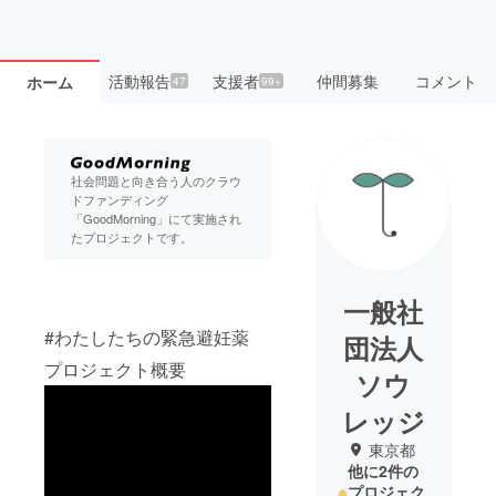
活動報告
支援者
仲間募集
コメント
ホーム
47
99+
社会問題と向き合う人のクラウ
ドファンディング
「GoodMorning」にて実施され
たプロジェクトです。
一般社
#わたしたちの緊急避妊薬
団法人
プロジェクト概要
ソウ
レッジ
東京都
他に2件の
プロジェク