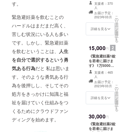
「7500円出して
報告など) ②毎月
す。
支援者：370
もまだ、1錠の半
1~2回のソウ
人
額…！！」って
レッジのメール
お届け予定：
私はこのリター
緊急避妊薬を飲むことの
こ
での活動報告
2023年03月
の
ンをつくってい
リ
③3年後にメール
タ
て、感じまし
ハードルはまだまだ高く、
ー
での #わたした
ン
詳細を見る
た。あまりにも
を
ちの緊急避妊薬
選
苦しむ状況にいる人も多い
高い。この薬が
択
を行った結果の
す
本当に届くべき
る
若者の行動変容
です。しかし、緊急避妊薬
は若者のは
に関する活動報
15,000
ず…。 2人で
円
告
を飲むということは、
人生
7500円ずつ出し
《緊急避妊薬1錠
たら、1人の困っ
を自分で選択するという勇
を若者に届けま
ている女の子に
す》 1万5000
緊急避妊薬が届
気ある行為
だと 私は思いま
円、大人でも、
きます。 リター
支援者：465
ぽんっと出すの
す。そのような勇気ある行
ン内容 ①1年後
人
はハードルが高
メールでの #わ
お届け予定：
いですよね。月
為を後押しし、そしてその
こ
たしたちの緊急
2023年03月
の
5000円のお小遣
リ
避妊薬 に関する
タ
処方をきっかけに知識と福
いでやりくりす
ー
活動報告(処方人
ン
詳細を見る
るような未成年
を
数や連携団体か
祉を届けていく仕組みをつ
選
が1万5000円の
択
らの報告など) ②
す
緊急避妊薬を手
る
毎月1~2回のソ
くるためにクラウドファン
にするのにはさ
ウレッジのメー
30,000
円
らに負担を感じ
ディングを始めます。
ルでの活動報告
ることが予想で
③3年後にメール
《緊急避妊薬2錠
きます。 今、あ
での #わたした
を若者に届けま
なたの身近に小