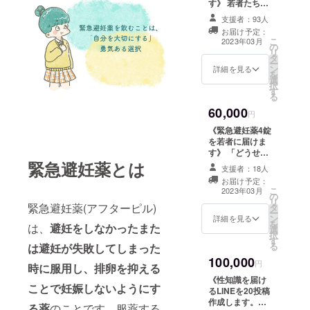
ちの緊急避妊薬
す》 若者たち
さい子がいるな
を行った結果の
が、特に若い女
支援者：93人
ら、その子が中
若者の行動変容
性が自己責任と
高校生になる前
お届け予定：
に関する活動報
されてしまう構
こ
2023年03月
に、つらい思い
の
告
造を、みなさん
リ
をする前に、そ
タ
と一緒に変えて
ー
の子たちが安全
ン
いけることに希
詳細を見る
を
に暮らせる社会
選
望を感じていま
択
にしていきませ
す
す。ありがとう
る
んか？ リターン
ございます。 リ
内容 ①1年後
60,000
ターン内容 ①1
円
メールでの #わ
年後メールでの
《緊急避妊薬4錠
たしたちの緊急
#わたしたちの緊
を若者に届けま
避妊薬 に関する
急避妊薬 に関す
す》 「どうせ自
活動報告(処方人
る活動報告(処方
分のことを大切
緊急避妊薬とは
数や連携団体か
人数や連携団体
支援者：18人
に思ってくれる
らの報告など) ②
からの報告など)
お届け予定：
人なんていな
毎月1~2回のソ
こ
②毎月1~2回の
2023年03月
の
い。ピルも親に
ウレッジのメー
リ
ソウレッジの
緊急避妊薬(アフターピル)
タ
飲みたいって相
ルでの活動報告
ー
メールでの活動
ン
談したら、お金
詳細を見る
③3年後にメール
を
報告 ③3年後に
は、
避妊をしなかったまた
選
の無駄って言わ
での #わたした
択
メールでの #わ
す
れた。」という
ちの緊急避妊薬
る
たしたちの緊急
は避妊が失敗してしまった
声を、予期せぬ
を行った結果の
避妊薬 を行った
100,000
妊娠でシングル
円
若者の行動変容
時に服用し、排卵を抑える
結果の若者の行
マザーになった
に関する活動報
動変容に関する
《性知識を届け
女の子から聞い
告
ことで妊娠しないようにす
活動報告
るLINEを20投稿
たことがありま
作成します。》
る薬
のことです。服薬する
す。 これから同