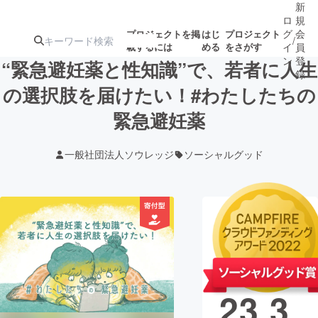
新
ロ
規
グ
会
プロジェクトを掲
はじ
プロジェクト
/
載するには
める
をさがす
イ
員
ン
登
“緊急避妊薬と性知識”で、若者に人生
録
の選択肢を届けたい！#わたしたちの
緊急避妊薬
人気のプロ
注目のリ
注目の新着プロ
募集終了が近いプ
もうすぐ公開
ジェクト
ターン
ジェクト
ロジェクト
されます
一般社団法人ソウレッジ
ソーシャルグッド
アート・写真
音楽
現在の支援総
テクノロジー・ガジェット
ゲーム・サ
額
21,8
映像・映画
書籍・雑誌
23,3
ビジネス・起業
チャレンジ