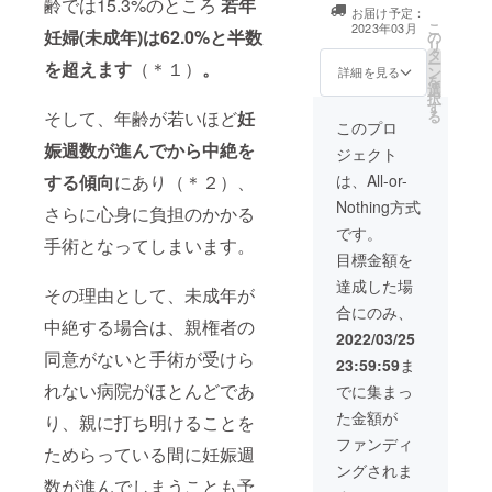
ターン内容 ①1
齢では15.3%のところ
若年
郵送費のみ別途
お届け予定：
年後メールでの
いただければ配
こ
2023年03月
妊婦(
未成年)
は62.0%と半数
の
#わたしたちの緊
布します。
リ
タ
急避妊薬 に関す
ー
を超えます
（＊１）
。
ン
る活動報告(処方
詳細を見る
を
選
人数や連携団体
択
す
からの報告など)
る
そして、年齢が若いほど
妊
②毎月1~2回の
このプロ
ソウレッジの
娠週数が進んでから中絶を
ジェクト
メールでの活動
報告 ③3年後に
は、All-or-
する傾向
にあり（＊２）、
メールでの #わ
Nothing方式
さらに心身に負担のかかる
たしたちの緊急
避妊薬 を行った
です。
手術となってしまいます。
結果の若者の行
目標金額を
動変容に関する
活動報告
達成した場
その理由として、未成年が
合にのみ、
中絶する場合は、親権者の
2022/03/25
同意がないと手術が受けら
23:59:59
ま
れない病院がほとんどであ
でに集まっ
た金額が
り、親に打ち明けることを
ファンディ
ためらっている間に妊娠週
ングされま
数が進んでしまうことも予