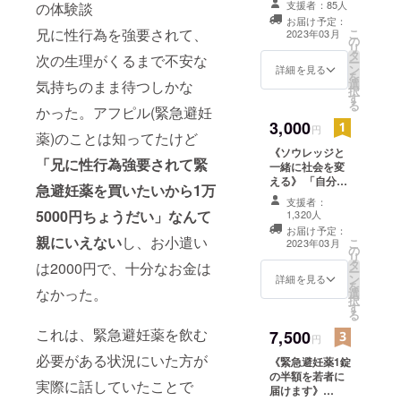
支援者：85人
の体験談
若者のために何
お届け予定：
かしたい。」と
兄に性行為を強要されて、
こ
2023年03月
の
思う方が集まれ
リ
タ
ば、社会は変
次の生理がくるまで不安な
ー
ン
わっていけま
詳細を見る
を
選
す。参加ありが
気持ちのまま待つしかな
択
す
とうございま
る
かった。アフピル(緊急避妊
す。 リターン内
3,000
容 ①1年後メー
円
薬)のことは知ってたけど
ルでの #わたし
《ソウレッジと
たちの緊急避妊
「兄に性行為強要されて
緊
一緒に社会を変
薬 に関する活動
える》 「自分に
報告(処方人数や
急避妊薬を買いたいから1万
できる範囲で、
連携団体からの
支援者：
若者のために何
報告など) ②毎月
5000円ちょうだい」なんて
1,320人
かしたい。」と
1~2回のソウ
お届け予定：
思う方が集まれ
親にいえない
し、お小遣い
レッジのメール
こ
2023年03月
の
ば、社会は変
での活動報告
リ
タ
は2000円で、十分なお金は
わっていけま
③3年後にメール
ー
ン
詳細を見る
す。参加ありが
での #わたした
を
なかった。
選
とうございま
ちの緊急避妊薬
択
す
す。 リターン内
を行った結果の
る
容 ①1年後メー
若者の行動変容
これは、緊急避妊薬を飲む
7,500
ルでの #わたし
円
に関する活動報
たちの緊急避妊
告
必要がある状況にいた方が
《緊急避妊薬1錠
薬 に関する活動
の半額を若者に
報告(処方人数や
実際に話していたことで
届けます》
連携団体からの