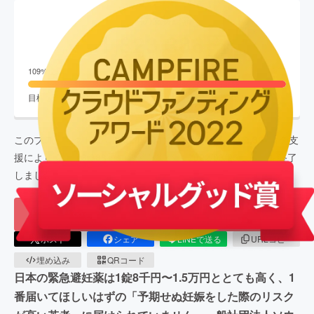
現在の支援総額
21,823,388
円
終了
109
%達成
目標金額
20,000,000
円
支援者数
2,363
人
このプロジェクトは、
2022/02/01
に募集を開始し、
2,363
人の支
援により
21,823,388
円の資金を集め、
2022/03/25
に募集を終了
しました
もう一度プロジェクトをやってほしい
69
ポスト
シェア
LINEで送る
URLコピー
埋め込み
QRコード
日本の緊急避妊薬は1錠8千円〜1.5万円ととても高く、1
番届いてほしいはずの「予期せぬ妊娠をした際のリスク