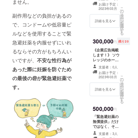
ません。
動報告 ③3年後
ツがあっても、
ご希望の場合は
お届け予定：
にメールでの #
仕組みがあって
こ
郵送費のみ別途
2023年03月
の
わたしたちの緊
も、1番重要なの
リ
いただければ配
副作用などの負担があるの
タ
急避妊薬 を行っ
は、それを回す
ー
布します。
ン
た結果の若者の
人です。やはり
詳細を見る
を
で、コンドームや低容量ピ
選
行動変容に関す
メンバー全員が
択
す
る活動報告
ずっとボラン
ルなどを使用することで緊
る
ティアでは、十
300,000
分に子どもたち
急避妊薬を内服せずにいれ
円
残り20
に福祉と知識を
《企業広告掲載
届けることが難
るならその方がもちろんい
します！》 ソウ
しく、子どもた
いですが、
不安な性行為が
レッジのホーム
ちをサポートす
ページに企業名
る人を雇うため
支援者：0人
あった際に妊娠を防ぐため
を掲載します。
にこのお金を活
お届け予定：
また、ソウレッ
用させていただ
こ
2023年03月
の最後の砦が緊急避妊薬で
の
ジの活動報告お
きます。 リター
リ
タ
よび性知識をま
ン内容 ①1年後
す。
ー
ン
とめた本を若者
詳細を見る
メールでの #わ
を
選
に配布する際
たしたちの緊急
択
す
(2023年春予定)
避妊薬 に関する
る
に、A4サイズ×
活動報告(処方人
500,000
厚さ5mm以内で
円
数や連携団体か
配布したいもの
らの報告など) ②
「緊急避妊薬の
があれば一緒に
毎月1~2回のソ
無償提供」だけ
配布いたしま
ウレッジのメー
ではなく、その
す。それ以上の
ルでの活動報告
子たちの人生を
サイズのものを
支援者：3人
③3年後にメール
支える性知識を