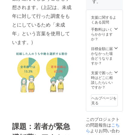
す。
想されます。(上記は、未成
年に対して行った調査をも
支援に関するよ
くある質問
とにしているため「未成
手数料はいく
年」という言葉を使用して
らかかります
か？
います。)
目標金額に届
かなかった場
合どうなりま
すか？
支援で困った
時はどこに相
談したらいい
ですか？
ヘルプページを
見る
このプロジェクト
課題：若者が緊急
の問題報告は
こち
ら
よりお問い合わ