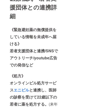
援団体との連携詳
細
《緊急避妊薬の無償提供を
している情報を未成年へ届
ける》
若者支援団体と連携/SNSで
アウトリーチ/youtube広告
での発信など
《処方》
オンラインピル処方サービ
ス
エニピル
と連携し、医師
の診察を受けて22歳以下の
若者に薬を処方する。
(来年