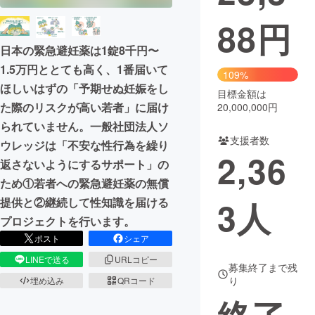
88
円
まちづくり・地域活性化
日本の緊急避妊薬は1錠8千円〜
1.5万円ととても高く、1番届いて
CAMPFIRE for Social Good
CAMPFIRE Creation
109%
ほしいはずの「予期せぬ妊娠をし
CAMPFIREふるさと納税
machi-ya
コミュニティ
目標金額は
た際のリスクが高い若者」に届け
20,000,000円
られていません。一般社団法人ソ
支援者数
ウレッジは「不安な性行為を繰り
2,36
返さないようにするサポート」の
ため①若者への緊急避妊薬の無償
3
人
提供と②継続して性知識を届ける
プロジェクトを行います。
ポスト
シェア
LINEで送る
URLコピー
募集終了まで残
り
埋め込み
QRコード