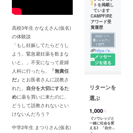
トを掲載し
ています
CAMPFIRE
アワード受
賞履歴
高校3年生 かなえさん(仮名)
の体験談
2022 ソー
シャルグッ
「もし妊娠してたらどうし
ド部門
https://sowledge.com/
よう。緊急避妊薬を飲まな
メッセー
いと。」不安になって産婦
ジを送る
人科に行ったら、
「無責任
だ」
とお医者さんに説教さ
リターンを
れた。
自分を大切にするた
め
に薬を買いに来たのに、
選ぶ
どうして説教されないとい
1,000
円
けないんだろう？
《ソウレッジと
一緒に社会を変
中学2年生 まつりさん(仮名)
える》 「自分に
できる範囲で、