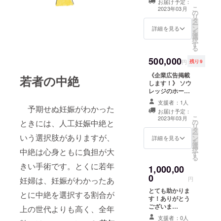
ご希望の場合は
での #わたした
お届け予定：
届けます。2ヶ月
こ
郵送費のみ別途
2023年03月
ちの緊急避妊薬
の
分人を雇うこと
リ
いただければ配
を行った結果の
タ
ができると、
ー
布します。
若者の行動変容
ン
LINEで配信する
詳細を見る
を
に関する活動報
選
性知識の記事や
択
告
す
コンテンツが1年
る
分完成します。
500,000
ありがとうござ
円
残り9
います！ リター
《企業広告掲載
ン内容 ①1年後
若者の中絶
します！》 ソウ
メールでの #わ
レッジのホーム
たしたちの緊急
ページに企業名
避妊薬 に関する
支援者：1人
を掲載します。
活動報告(処方人
予期せぬ妊娠がわかった
お届け予定：
また、ソウレッ
数や連携団体か
こ
2023年03月
の
ときには、人工妊娠中絶と
ジの活動報告お
らの報告など) ②
リ
タ
よび性知識をま
毎月1~2回のソ
ー
いう選択肢がありますが、
ン
とめた本を若者
詳細を見る
ウレッジのメー
を
選
に配布する際
ルでの活動報告
択
中絶は心身ともに負担が大
す
(2023年春予定)
③3年後にメール
る
に、A4サイズ×
での #わたした
きい手術です。とくに若年
1,000,00
厚さ5mm以内で
ちの緊急避妊薬
0
配布したいもの
を行った結果の
円
妊婦は、妊娠がわかったあ
があれば一緒に
若者の行動変容
とても助かりま
配布いたしま
とに中絶を選択する割合が
に関する活動報
す！ありがとう
す。それ以上の
告
ございま
上の世代よりも高く、全年
サイズのものを
す！！！！！ リ
ご希望の場合は
支援者：0人