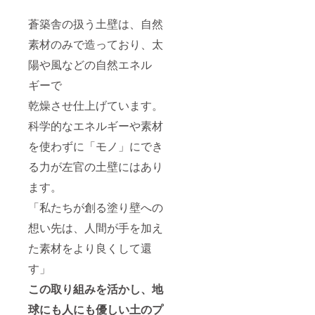
さい。
土色or
頂きま
使用中
よく乾
に食用
・内面
墨 ※カ
した順
非常に
燥させ
油をう
蒼築舎の扱う土壁は、自然
に食用
ラーを
に納期
高温に
てから
すく
油をう
お選び
をご連
なる為
素材のみで造っており、太
湿気の
塗って
すく
くださ
絡致し
直接触
少ない
からし
塗って
い。 ・
ます。
陽や風などの自然エネル
れない
場所に
まう
からし
仕上
ご了承
でくだ
しまっ
と、サ
まう
ギーで
げ：ラ
くださ
さい。
てくだ
ビ止め
と、サ
フor
い。
釜を持
さい。
に効果
ビ止め
乾燥させ仕上げています。
マット
【ご使
つ場合
・内面
的で
に効果
※仕上げ
用上の
は、鍋
に食用
す。
科学的なエネルギーや素材
的で
をお選
注意】
つかみ
油をう
す。 ※
びくだ
・ご使
やミト
すく
を使わずに「モノ」にでき
鋳物
さい。
用にな
ンをご
塗って
釜・・
※離島の
る前
る力が左官の土壁にはあり
使用く
からし
・焼付
場合、
に、釜
ださ
まう
け塗装
別途送
ます。
は水で
い。 ・
と、サ
の黒塗
料をご
よく
ご使用
ビ止め
料はサ
「私たちが創る塗り壁への
請求さ
洗って
後は、
に効果
ビを防
せてい
からお
スポン
的で
想い先は、人間が手を加え
ぐもの
ただき
使いく
ジたわ
す。
です。
ます。
ださ
しとお
た素材をより良くして還
何度か
※製造状
い。 ・
湯で汚
使用さ
況によ
釜は、
れを十
す」
れてい
り出荷
使用中
分に落
る間に
時期
この取り組みを活かし、地
非常に
とし、
少しず
（お届
高温に
よく乾
つ、は
球にも人にも優しい土のプ
け予定
なる為
燥させ