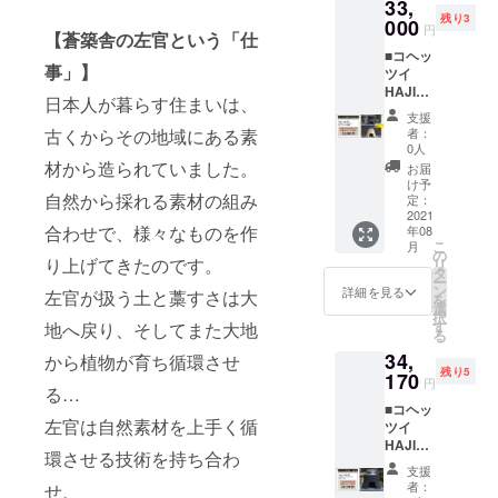
33,
２９，
個
２
本体サ
注意く
き付く
残り3
９７６
000
木
個
イズ：
円
ださ
ことが
【蒼築舎の左官という「仕
円（税
蓋・・
リペア
width：
い。 ※
ありま
■コヘッ
込・送
・１個
用土
約
コヘッ
事」】
すがご
ツイ
料込）
台座
壁・・
200mm
ツイ
了承く
HAJIM
【商品
（溶岩
・１袋
／
日本人が暮らす住まいは、
HAJIM
ださ
E1合炊
内容・
プレー
消臭土
height
支援
Eとこち
い。使
き2基
サイ
ト）・
古くからその地域にある素
だん
者：
：約
らの商
い込む
set：３
ズ】 コ
・・１
0人
ご・・
140mm
品をご
ことで
３，０
ヘッツ
材から造られていました。
枚
・1袋
お届
／
購入の
表面に
００円
イ
固形燃
け予
（3個
depth：
方は、
油が馴
自然から採れる素材の組み
（定価
HAJIM
定：
料・・
入）
約220ｍ
かまど
染めば
税込価
2021
E・・・
・６個
コ
ｍ／
の納期
焼き付
合わせで、様々なものを作
年08
格＋送
1基
固形燃
ヘッツ
weight
に合わ
こ
きにく
月
料込）
釜（鋳
の
料用ト
イ
：約
り上げてきたのです。
せ発送
リ
くなり
＋【ネ
物釜）
タ
ン
HAJIM
1.8kg
が可能
ー
ます。
クスト
・・・
ン
グ・・
詳細を見る
E 説明
左官が扱う土と藁すさは大
※1合ア
です。
を
ご使用
ゴール
１
選
・１
書・注
ルミ
備考欄
択
前は食
NEW
個
す
地へ戻り、そしてまた大地
個
意事
釜・・
に「か
る
用油を
RETUR
木
高さ調
項・・
・
まどと
薄くひ
34,
N限定３
から植物が育ち循環させ
蓋・・
整
・各1枚
weight
共に発
いてく
残り5
個】消
170
・１個
台・・
■1合
円
：約0.8
送希
ださ
る…
臭土だ
台座
・4
本体サ
ｋｇ ※1
望」と
い。 ・
■コヘッ
んご1袋
（溶岩
個
イズ：
合鋳物
ご記入
左官は自然素材を上手く循
料理を
ツイ
（3個
プレー
リペア
width：
釜・・
お願い
本体に
HAJIM
入）
ト）・
土
約
環させる技術を持ち合わ
・
いたし
入れた
E２合ア
【商品
・・１
壁・・
200mm
支援
weight
ます。
まま保
ルミ
内容・
枚
・１袋
者：
せ、
／
：約1.5
※耐火断
存せず