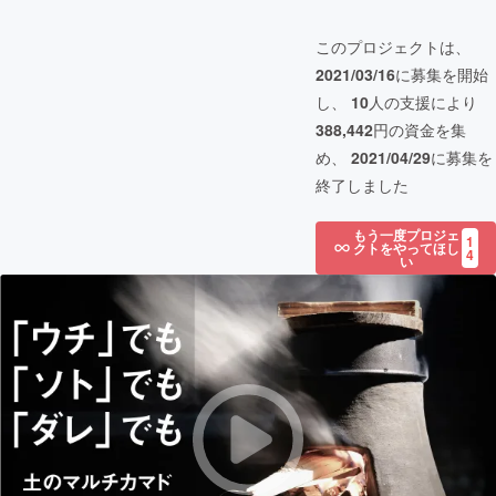
このプロジェクトは、
2021/03/16
に募集を開始
し、
10
人の支援により
388,442
円の資金を集
め、
2021/04/29
に募集を
終了しました
もう一度プロジェ
1
クトをやってほし
4
い