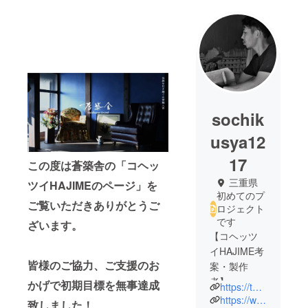
sochik
usya12
17
この度は蒼築舎の「コヘッ
三重県
ツイHAJIMEのページ」を
初めてのプ
ご覧いただきありがとうご
ロジェクト
です
ざいます。
【コヘッツ
イHAJIME考
皆様のご協力、ご支援のお
案・製作
者】
かげで初期目標を無事達成
https://tutikabe.net/
蒼築舎株式
https://www.instagram.com/kazu.gon/
致しました！