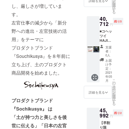
・・・
ン
固形燃
詳細を見る
本体サ
・
・・
を
さい。
象とな
くださ
PFIRE
１
選
し、厳しさが増していま
料用ト
イズ：
weight
25×25
択
・釜：
りませ
い。 ・
限定１
個
す
ン
width：
：約1.2
ｃｍ
る
アルミ
んので
調理
０個】
す。
木
グ・・
約
ｋｇ ※
角、
釜or鋳
ご了承
40,
中、調
消臭土
蓋・・
・２
250mm
同梱の
weight
物釜 ※
左官仕事の減少から「新分
いただ
残り5
理後に
だんご1
712
・１個
個
／
円
台
：約2.9
釜をお
けます
テーブ
袋（3個
台座
高さ調
height
座・・
ｋｇ ・
野への進出・左官技術の活
選びく
ようお
■コヘッ
ル等に
入）
（溶岩
整台
：約
・
カ
ださ
願い申
ツイ
置く際
【商品
プレー
・・・
170mm
用」をテーマに
30×30
ラー：
い。 ※
し上げ
HAJIM
は、必
内容・
ト）・
４
／
ｃｍ
土色or
離島の
ます。
E３合ア
ず鍋敷
サイ
・・１
個
プロダクトブランド
depth：
支援
角、
墨 ※カ
場合、
ルミ
き等を
ズ】 コ
枚
リペア
者：
約250ｍ
weight
ラーを
別途送
釜：５
お使い
ヘッツ
『Souchikusya』を８年前に
固形燃
0人
用土
ｍ／
：約3.5
お選び
料をご
０，８
くださ
イ
料・・
壁・・
お届
weight
ｋｇ ・
くださ
請求さ
９０円
立ち上げ、土のプロダクト
い。ま
HAJIM
・６個
け予
・１袋
：約
カ
い。 ・
せてい
（定価
た、熱
E・・・
定：
固形燃
コヘッ
2.6kg ※
ラー：
仕上
商品開発を始めました。
ただき
税込価
2021
に弱い
1基
料用ト
ツイ
２合鋳
土色or
げ：ラ
ます。
年05
格＋送
テーブ
釜（鋳
ン
HAJIM
物
墨 ※カ
こ
フor
月
※製造状
料込）
ルやビ
物釜）
の
グ・・
E 説明
釜・・
ラーを
リ
マット
況によ
↓（早
ニール
・・・
タ
・１
書・注
・
お選び
ー
※仕上げ
り出荷
割り
クロス
１
ン
個
詳細を見る
意事
weight
くださ
を
をお選
時期が
【限定5
等の上
個
選
高さ調
項・・
：約2.6
い。 ・
択
びくだ
プロダクトブランド
遅れる
個】：
でのご
木
す
整
・各1枚
ｋｇ ※
仕上
る
さい。
場合、
20％OF
使用は
蓋・・
台・・
※こちら
同梱の
げ：ラ
『Sochikusya』 は
・釜：
早急に
45,
F） ■コ
避けて
・１個
・4
のリ
台座
フor
アルミ
ご連絡
残り2
ヘッツ
992
くださ
台座
個
ターン
円
「土が持つ力と美しさを後
（溶岩
マット
釜or鋳
致しま
イ
い。 ・
（溶岩
リペア
はコ
プレー
※仕上げ
物釜 ※
す。
【早割
HAJIM
熱した
プレー
土
世に伝える」「日本の左官
ヘッツ
ト）・
をお選
釜をお
【ご使
り限
E３合ア
本体に
ト）・