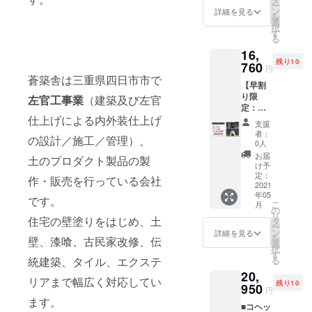
ー
新しい左官
ても軽
広くお
ン
詳細を見る
を
い素材
愉しみ
選
の価値を見
択
ででき
いただ
す
出そうと研
る
ていま
ける鉄
16,
鑽してい
す。 ま
板で
残り10
た、断
760
す。
る』
円
熱・耐
+固形燃
蒼築舎は三重県四日市市で
【早割
火に優
料２つ
り限
れてい
左官工事業
（建築及び左官
蒼築舎株式
付きの
定：コ
るレン
プラン
会社の代表
仕上げによる内外装仕上げ
ヘッツ
ガで
になり
支援
取締役 松
イ
す。
ます。
者：
の設計／施工／管理）、
HAJIM
+固形燃
表面加
0人
木憲司の未
E1合ア
料２つ
工／焼
お届
土のプロダクト製品の製
来への想
ルミ
付きの
付け塗
け予
釜・鋳
い・今度の
プラン
定：
装 材料
作・販売を行っている会社
物釜】
2021
になり
／鉄鋳
展望であ
年05
２０，
ます。
です。
物 ※コ
こ
月
る、
９５０
※直火
の
ヘッツ
リ
円（定
住宅の壁塗りをはじめ、土
（薪・
タ
「持続可能
イ
ー
価税込
炭・ガ
ン
HAJIM
詳細を見る
性のある社
を
壁、漆喰、古民家改修、伝
価格＋
ス缶）
選
Eの支援
択
会に向け
送料）
の場合
す
をして
統建築、タイル、エクステ
る
↓（早
こちら
頂いた
て、 日本の
20,
割り：
のレン
方限定
リアまで幅広く対応してい
優れた土の
残り10
20％）
950
ガまた
のセッ
円
１６，
文化を世界
はホー
ト商品
ます。
■コヘッ
７６０
ムセン
になり