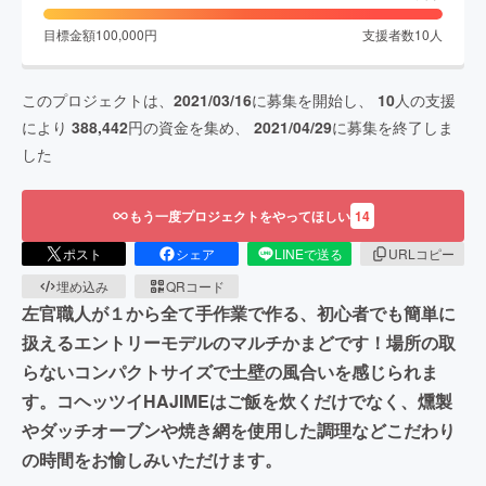
目標金額
100,000
円
支援者数
10
人
このプロジェクトは、
2021/03/16
に募集を開始し、
10
人の支援
により
388,442
円の資金を集め、
2021/04/29
に募集を終了しま
した
もう一度プロジェクトをやってほしい
14
ポスト
シェア
LINEで送る
URLコピー
埋め込み
QRコード
左官職人が１から全て手作業で作る、初心者でも簡単に
扱えるエントリーモデルのマルチかまどです！場所の取
らないコンパクトサイズで土壁の風合いを感じられま
す。コヘッツイHAJIMEはご飯を炊くだけでなく、燻製
やダッチオーブンや焼き網を使用した調理などこだわり
の時間をお愉しみいただけます。