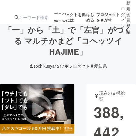
新
ロ
規
グ
会
プロジェクトを掲
はじ
プロジェクト
/
載するには
める
をさがす
イ
員
ン
登
「一」から「土」で「左官」がつく
録
る マルチかまど「コヘッツイ
HAJIME」
人気のプロ
注目のリ
注目の新着プロ
募集終了が近いプ
もうすぐ公開
ジェクト
ターン
ジェクト
ロジェクト
されます
sochikusya1217
プロダクト
愛知県
アート・写真
音楽
現在の支援総
テクノロジー・ガジェット
ゲーム・サ
額
388,
映像・映画
書籍・雑誌
442
ビジネス・起業
チャレンジ