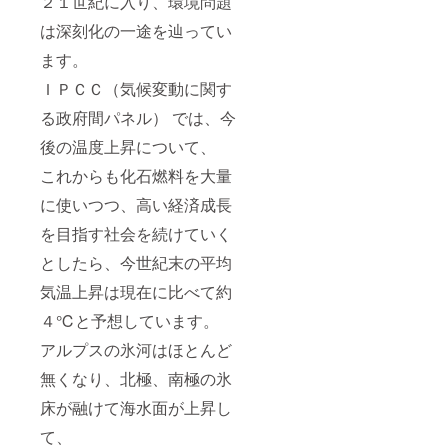
２１世紀に入り、環境問題
使用中
早急に
土
がれる
5.0kg ※
・
料をご
絡致し
非常に
ご連絡
壁・・
ことが
３合ア
30×30
は深刻化の一途を辿ってい
請求さ
ます。
高温に
致しま
・１
ありま
ルミ
ｃｍ
せてい
ご了承
なる為
す。
袋 消
す。こ
釜・・
ます。
角、
ただき
くださ
直接触
【ご使
臭土だ
の塗料
・
weight
ます。
い。
れない
用上の
ＩＰＣＣ（気候変動に関す
ん
は万
weight
：約3.5
※製造状
【ご使
でくだ
注意】
ご・・
一、体
：約1.4
ｋｇ ・
況によ
用上の
さい。
・ご使
る政府間パネル） では、今
・1袋
内に
ｋｇ ※
カ
り出荷
注意】
釜を持
用にな
（3個
入って
同梱の
ラー：
時期が
・ご使
後の温度上昇について、
つ場合
る前
入） コ
も無害
台座
土色or
遅れる
用にな
は、鍋
に、木
ヘッツ
ですの
（溶岩
墨 ※カ
場合、
これからも化石燃料を大量
る前
つかみ
蓋は湯
イ
で安心
プレー
ラーを
早急に
に、釜
やミト
煎して
HAJIM
してご
ト）・
に使いつつ、高い経済成長
お選び
ご連絡
は水で
ンをご
いただ
E 説明
使用く
・・
くださ
致しま
よく
使用く
き釜は
書・注
を目指す社会を続けていく
ださ
30×30
い。 ・
す。
洗って
ださ
水でよ
意事
い。
ｃｍ
仕上
【ご使
からお
い。 ・
く洗っ
としたら、今世紀末の平均
項・・
角、
げ：ラ
用上の
使いく
ご使用
てから
・各1枚
weight
フor
注意】
ださ
後は、
気温上昇は現在に比べて約
お使い
■３合
：約3.5
マット
・ご使
い。 ・
スポン
くださ
本体サ
ｋｇ ・
※仕上げ
用にな
４℃と予想しています。
釜は、
ジたわ
い。 ・
イズ：
カ
をお選
る前
使用中
しとお
釜は、
width：
ラー：
びくだ
アルプスの氷河はほとんど
に、釜
非常に
湯で汚
使用中
約
土色or
さい。
は水で
高温に
れを十
非常に
300mm
無くなり、北極、南極の氷
墨 ※カ
※離島の
よく
なる為
分に落
高温に
／
ラーを
場合、
洗って
直接触
とし、
なる為
床が融けて海水面が上昇し
height
お選び
別途送
からお
れない
よく乾
直接触
：約
くださ
料をご
使いく
でくだ
燥させ
て、
れない
300mm
い。 ・
請求さ
ださ
さい。