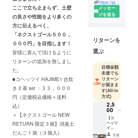
会社 専務
https://ja-jp.facebook.com/souchikusya/
ここで立ち止まらず、土壁
メッセー
取締役 松
ジを送る
木 一真
の良さや性能をより多くの
1992年 生ま
方に伝えるべく、
れ
「ネクストゴール５００，
2010年 四日
リターンを
市工業高校
０００円」を目指します！
建築科を卒
選ぶ
皆様に喜んで頂けるように
業
リターンの追加を致しまし
2011年 新潟
目標金額
県立魚沼テ
た。
未達でも
クノスクー
■コヘッツイ HAJIME1 合炊
リターン
ルのエクス
が届きま
き 2 基 set ：３３，０００
テリア左官
す
(All-in
方式)
円（定価税込価格＋送料
科卒業
新潟県十日
2,5
込）
00
町市の
円
＋【ネクストゴール NEW
（株）大熊
【コ
ヘッツ
RETURN 限定３個】消臭土
工業にて修
イ
行
だんご 1 袋（ 3 個入）
HAJIM
支援
2014・2015
E用 丸