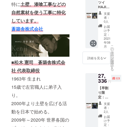
に伝える。
ツイ
円（税
特に
土壁、漆喰工事などの
ター等
ます。
また、文化
HAJIM
込・送
で販売
ご了承
E1合ア
自然素材を使う工事に特化
料込）
されて
的な活動だ
くださ
支援
ルミ
【商品
いるレ
い。 ※
者：
けではなく
しています。
釜：２
内容・
ンガを
0人
離島の
０，９
道具・技術
サイ
溶岩プ
場合、
お届
蒼築舎株式会社
５０円
ズ】 コ
レート
け予
別途送
開発にも精
（定価
ヘッツ
定：
の上に
料をご
力的に取り
税込価
2021
イ
置き使
請求さ
年08
格＋送
HAJIM
組み、
用して
せてい
こ
月
料込）
E・・・
の
くださ
ただき
ありとあら
リ
＋
1基
タ
い。 サ
ます。
ー
ゆる方法を
【CAM
釜（ア
ン
イズ：
詳細を見る
※こちら
を
PFIRE
■松木 憲司 蒼築舎株式会
ルミ釜
選
幅114×
駆使して土
のリ
択
限定１
or 鋳物
す
長さ
ターン
る
の魅力を後
社 代表取締役
０個】
釜）・
230×厚
はコ
27,
消臭土
世に伝え
・・１
さ65
ヘッツ
1963年 生まれ
残り3
だんご1
336
個
mm／
イ
円
る。」とい
袋（3個
木
個 重
HAJIM
15歳で左官職人に弟子入
う願いを
【早割
入）
蓋・・
量：
Eではあ
り限
【商品
・１
二代目 専務
1.4kg／
り。
りませ
定：コ
内容・
個
個 耐火
ん。ご
取締役の松
ヘッツ
サイ
2000年より土壁を広げる活
台座
度：
注意く
支援
イ
木一真が受
ズ】 コ
（溶岩
1300℃
者：
ださ
HAJIM
動を日本で始める。
ヘッツ
プレー
2人
※コヘッ
け継ぎ、多
い。 ※
E２合ア
イ
ト）・
ツイ
お届
コヘッ
2009年～2020年 世界各国の
くの方に土
ルミ
HAJIM
・・１
け予
HAJIM
ツイ
釜】 ３
E・・・
定：
の魅力を身
枚
Eの支援
HAJIM