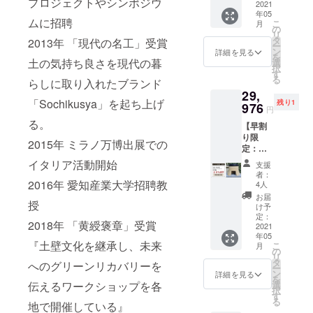
プロジェクトやシンポジウ
４，１
2021
1基
固形燃
をして
Eとこち
近に知って
年05
７０円
釜（ア
料・・
頂いた
ムに招聘
らの商
こ
月
もらおう
（定価
ルミ釜
の
・３
方限定
品をご
リ
税込価
or 鋳物
タ
個
2013年 「現代の名工」受賞
と、暮らし
のセッ
購入の
ー
格＋送
釜）・
ン
固形燃
詳細を見る
ト商品
方は、
を
に寄り添う
料）
土の気持ち良さを現代の暮
・・１
選
料用ト
になり
かまど
択
↓（早割
新しい商品
個 木
す
ン
ます。
の納期
る
らしに取り入れたブランド
り：
蓋・・
グ・・
ご了承
として誰で
に合わ
29,
20％）
・１
・１
くださ
せ発送
「Sochikusya」を起ち上げ
も簡単に扱
残り1
２７，
976
個
個
い。 ※
円
が可能
３３６
台座
える「かま
高さ調
離島の
です。
る。
【早割
円（税
（溶岩
整台
場合、
備考欄
ど」を提案
り限
込・送
プレー
・・・
2015年 ミラノ万博出展での
別途送
に「か
定：コ
します。
料込）
ト）・
２
料をご
まどと
ヘッツ
【商品
・・１
イタリア活動開始
個
請求さ
支援
共に発
イ
内容・
枚
リペア
者：
せてい
送希
HAJIM
2016年 愛知産業大学招聘教
サイ
固形燃
4人
用土
ただき
望」と
E２合鋳
ズ】 コ
料・・
壁・・
お届
ます。
ご記入
授
物釜】
ヘッツ
・３個
け予
・１袋
※こちら
お願い
３７，
イ
定：
固形燃
コヘッ
のリ
いたし
2018年 「黄綬褒章」受賞
４７０
2021
HAJIM
料用ト
ツイ
ターン
ます。
年05
円（定
E・・・
ン
HAJIM
はコ
『土壁文化を継承し、未来
【ご使
こ
月
価税込
1基
の
グ・・
E 説明
ヘッツ
用上の
リ
価格＋
釜（ア
タ
・１
へのグリーンリカバリーを
書・注
イ
注意】
ー
送料）
ルミ
ン
個
詳細を見る
意事
HAJIM
・使い
を
↓（早
釜）
伝えるワークショップを各
選
高さ調
項・・
Eではあ
始め数
択
割り：
・・・
す
整台
・各1枚
りませ
回は料
る
地で開催している』
20％）
１
・・・
■1合
ん。ご
理が焼