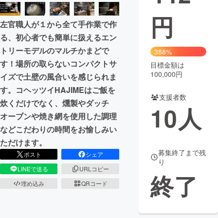
円
まちづくり・地域活性化
左官職人が１から全て手作業で作
る、初心者でも簡単に扱えるエン
CAMPFIRE for Social Good
CAMPFIRE Creation
トリーモデルのマルチかまどで
388%
CAMPFIREふるさと納税
machi-ya
コミュニティ
す！場所の取らないコンパクトサ
目標金額は
100,000円
イズで土壁の風合いを感じられま
す。コヘッツイHAJIMEはご飯を
支援者数
炊くだけでなく、燻製やダッチ
10
人
オーブンや焼き網を使用した調理
などこだわりの時間をお愉しみい
ただけます。
募集終了まで残
ポスト
シェア
り
LINEで送る
URLコピー
終了
埋め込み
QRコード