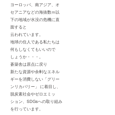
てから
でくだ
／
仕上
せてい
い。 ・
釜を持
ヨーロッパ、南アジア、オ
湿気の
さい。
depth：
げ：ラ
ただき
釜は、
つ場合
少ない
釜を持
約300ｍ
フor
ます。
セアニアなどの海抜数ｍ以
使用中
は、鍋
場所に
つ場合
ｍ／
マット
※製造状
非常に
つかみ
しまっ
は、鍋
weight
※仕上げ
下の地域が水没の危機に直
況によ
高温に
やミト
てくだ
つかみ
：約
をお選
り出荷
なる為
ンをご
さい。
やミト
面すると
5.0kg ※
びくだ
時期が
直接触
使用く
・内面
ンをご
３合鋳
さい。
遅れる
れない
ださ
に食用
使用く
云われています。
物
※離島の
場合、
でくだ
い。 ・
油をう
ださ
釜・・
場合、
早急に
さい。
ご使用
地球の住人である私たちは
すく
い。 ・
・
別途送
ご連絡
釜を持
後は、
塗って
ご使用
weight
料をご
致しま
つ場合
何もしなくてもいいので
スポン
からし
後は、
：約3.4
請求さ
す。
は、鍋
ジたわ
まう
スポン
ｋｇ ※
せてい
しょうか・・・。
【ご使
つかみ
しとお
と、サ
ジたわ
同梱の
ただき
用上の
やミト
湯で汚
ビ止め
しとお
台座
蒼築舎は原点に戻り
ます。
注意】
ンをご
れを十
に効果
湯で汚
（溶岩
※製造状
・ご使
使用く
分に落
的で
れを十
新たな資源や余剰なエネル
プレー
況によ
用にな
ださ
とし、
す。
分に落
ト）・
り出荷
る前
い。 ・
よく乾
ギーを消費しない「グリー
とし、
・・
時期
に、釜
ご使用
燥させ
よく乾
30×30
（お届
は水で
後は、
ンリカバリー」 に着目し、
てから
燥させ
ｃｍ
け予定
よく
スポン
湿気の
てから
角、
日）が
洗って
脱炭素社会やゼロエミッ
ジたわ
少ない
湿気の
weight
変わる
からお
しとお
場所に
少ない
：約3.5
ション、SDGsへの取り組み
場合が
使いく
湯で汚
しまっ
場所に
ｋｇ ・
ござい
ださ
れを十
てくだ
しまっ
を行っています。
カ
ます。
い。 ・
分に落
さい。
てくだ
ラー：
ご注文
釜は、
とし、
・内面