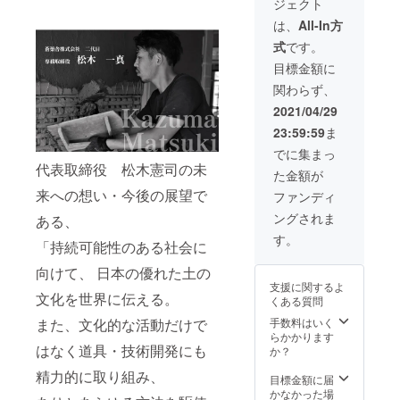
ラーを
げ：ラ
ジェクト
使用中
しとお
だんご1
でくだ
・１個
塗って
・・１
・各1枚
・
お選び
フor
非常に
湯で汚
袋（3個
さい。
台座
からし
枚 固形
は、
All-In方
■３合
weight
くださ
マット
高温に
れを十
入）
釜を持
（溶岩
まう
燃
本体サ
：約2.6
い。 ・
※仕上げ
式
です。
なる為
分に落
【商品
つ場合
プレー
と、サ
料・・
イズ：
ｋｇ ※
仕上
をお選
直接触
とし、
内容・
は、鍋
ト）・
ビ止め
・９
目標金額に
width：
同梱の
げ：ラ
びくだ
れない
よく乾
サイ
つかみ
・・１
に効果
個
約
台座
フor
さい。
関わらず、
でくだ
燥させ
ズ】 コ
やミト
枚
的で
固形燃
300mm
（溶岩
マット
・釜：
さい。
てから
ヘッツ
ンをご
固形燃
す。 ※
料用ト
2021/04/29
／
プレー
※仕上げ
アルミ
釜を持
湿気の
イ
使用く
料・・
鋳物
ン
height
ト）・
をお選
釜or鋳
23:59:59
ま
つ場合
少ない
HAJIM
ださ
・９個
釜・・
グ・・
：約
・・
びくだ
物釜 ※
は、鍋
場所に
E・・・
い。 ・
固形燃
・焼付
・１
でに集まっ
300mm
30×30
さい。
釜をお
つかみ
しまっ
1基
ご使用
料用ト
け塗装
個
代表取締役 松木憲司の未
／
ｃｍ
※離島の
選びく
た金額が
やミト
てくだ
釜（鋳
後は、
ン
の黒塗
高さ調
depth：
角、
場合、
ださ
ンをご
さい。
物釜）
来への想い・今後の展望で
スポン
グ・・
料はサ
整
ファンディ
約300ｍ
weight
別途送
い。
使用く
・内面
・・・
ジたわ
・１
ビを防
台・・
ｍ／
：約3.5
料をご
【１基
ングされま
ださ
ある、
に食用
１
しとお
個
ぐもの
・６個
weight
ｋｇ ・
請求さ
目の
い。 ・
油をう
個
湯で汚
高さ調
です。
リペア
す。
：約
カ
せてい
「持続可能性のある社会に
「カ
ご使用
すく
木
れを十
整
何度か
土
5.0kg ※
ラー：
ただき
ラー、
後は、
塗って
蓋・・
分に落
台・・
使用さ
壁・・
３合ア
土色or
向けて、 日本の優れた土の
ます。
仕上
スポン
からし
・１個
とし、
・６
れてい
・１
ルミ
墨 ※カ
※製造状
支援に関するよ
げ、
ジたわ
まう
台座
よく乾
個
る間に
袋
文化を世界に伝える。
釜・・
ラーを
況によ
くある質問
釜」は
しとお
と、サ
（溶岩
燥させ
リペア
少しず
コヘッ
・
お選び
り出荷
オプ
湯で汚
ビ止め
プレー
てから
土
また、文化的な活動だけで
手数料はいく
つ、は
ツイ
weight
くださ
時期
ション
れを十
に効果
ト）・
湿気の
壁・・
らかかります
がれる
HAJIM
：約1.4
い。 ・
（お届
にてお
分に落
はなく道具・技術開発にも
的で
・・１
少ない
・１袋
か？
ことが
E 説明
ｋｇ ※
仕上
け予定
選びく
とし、
す。
枚
場所に
消臭土
ありま
書・注
同梱の
げ：ラ
日）が
ださ
精力的に取り組み、
よく乾
固形燃
しまっ
だん
目標金額に届
す。こ
意事
台座
フor
変わる
い。】
燥させ
料・・
てくだ
ご・・
かなかった場
の塗料
項・・
（溶岩
マット