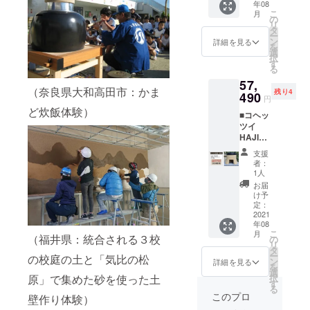
約250ｍ
ｋｇ ※1
せてい
よく
年08
ます。
格＋送
つかみ
1基
ト）・
と、表
イ
ｍ／
合鋳物
こ
ただき
月
洗って
ご了承
料込）
やミト
釜（鋳
の
・・１
面塗装
HAJIM
weight
釜・・
リ
ます。
からお
くださ
＋
ンをご
物釜）
タ
枚
を傷め
E 説明
：約
・
ー
※製造状
使いく
い。
【CAM
使用く
・・・
ン
固形燃
詳細を見る
る場合
書・注
2.6kg ※
weight
を
況によ
ださ
【ご使
PFIRE
ださ
１
選
料・・
があり
意事
２合ア
：約1.5
択
り出荷
い。 ・
用上の
限定１
い。 ・
個
す
・９個
ます。
項・・
ルミ
ｋｇ ※
る
時期が
釜は、
注意】
０個】
ご使用
木
固形燃
・各1
釜・・
同梱の
遅れる
使用中
57,
・ご使
消臭土
後は、
蓋・・
料用ト
枚 ■
・
（奈良県大和高田市：かま
台座
場合、
非常に
残り4
用にな
だんご1
490
スポン
・１個
ン
２合
円
weight
（溶岩
早急に
高温に
る前
袋（3個
ジたわ
台座
グ・・
本体サ
ど炊飯体験）
：約1.2
プレー
ご連絡
なる為
■コヘッ
に、木
入）
しとお
（溶岩
・１
イズ：
ｋｇ ※
ト）・
致しま
直接触
ツイ
蓋は湯
【商品
湯で汚
プレー
個
width：
同梱の
・・
す。
れない
HAJIM
煎して
内容・
れを十
ト）・
高さ調
約
台座
25×25
【ご使
でくだ
E３合鋳
いただ
サイ
分に落
・・１
整
250mm
支援
（溶岩
ｃｍ
用上の
さい。
物釜：
き釜は
ズ】 コ
とし、
枚
台・・
者：
／
プレー
角、
注意】
釜を持
５７，
水でよ
ヘッツ
よく乾
固形燃
1人
・６
height
ト）・
weight
・ご使
つ場合
４９０
く洗っ
イ
燥させ
料・・
個
お届
：約
・・
：約2.9
用にな
は、鍋
円（定
てから
HAJIM
てから
・９個
け予
リペア
170mm
30×30
ｋｇ ・
る前
つかみ
価税込
お使い
E・・・
定：
湿気の
固形燃
土
／
ｃｍ
カ
に、釜
やミト
価格＋
2021
くださ
1基
少ない
料用ト
壁・・
depth：
角、
ラー：
は水で
年08
ンをご
送料
い。 ・
釜（ア
場所に
ン
・１袋
約250ｍ
weight
こ
土色or
月
よく
使用く
込）
（福井県：統合される３校
釜は、
ルミ
の
しまっ
グ・・
コヘッ
ｍ／
：約3.5
リ
墨 ※カ
洗って
ださ
＋
使用中
釜）
タ
てくだ
・１
ツイ
weight
ｋｇ ・
ー
ラーを
の校庭の土と「気比の松
からお
い。 ・
【CAM
非常に
・・・
ン
さい。
個
詳細を見る
HAJIM
：約
カ
を
お選び
使いく
ご使用
PFIRE
高温に
１
選
・内面
台座
E 説明
2.6kg ※
ラー：
原」で集めた砂を使った土
択
くださ
ださ
後は、
限定１
なる為
個
す
に食用
（溶岩
書・注
２合鋳
土色or
る
い。 ・
い。 ・
スポン
０個】
直接触
木
油をう
プレー
このプロ
意事
壁作り体験）
物
墨 ※カ
仕上
釜は、
ジたわ
消臭土
れない
蓋・・
すく
ト）・
項・・
釜・・