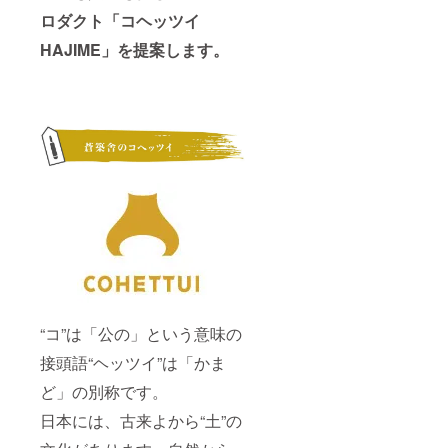
がれる
日）が
直接触
てから
ロダクト
「コヘッツイ
ことが
変わる
れない
湿気の
ありま
場合が
でくだ
少ない
HAJIME」を提案します。
す。こ
ござい
さい。
場所に
の塗料
ます。
釜を持
しまっ
は万
ご注文
つ場合
てくだ
一、体
頂きま
は、鍋
さい。
内に
した順
つかみ
・内面
入って
に納期
やミト
に食用
も無害
をご連
ンをご
油をう
ですの
絡致し
使用く
すく
で安心
ます。
ださ
塗って
してご
ご了承
い。 ・
からし
使用く
くださ
ご使用
まう
ださ
い。
後は、
と、サ
い。
【ご使
スポン
ビ止め
用上の
ジたわ
に効果
注意】
しとお
的で
・ご使
湯で汚
す。
用にな
れを十
る前
分に落
“コ”は「公の」という意味の
に、釜
とし、
は水で
接頭語“ヘッツイ”は「かま
よく乾
よく
燥させ
ど」の別称です。
洗って
てから
からお
湿気の
日本には、古来よから“土”の
使いく
少ない
ださ
場所に