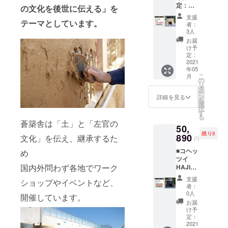
壁・・
イ
・・
びくだ
選びく
用上の
定：コ
ルミ
の文化を後世に伝える」を
冷水を
・・１
・１袋
HAJIM
30×30
さい。
ださ
注意】
ヘッツ
釜： ４
かける
枚
消臭土
E１合の
支援
ｃｍ
※離島の
い。 ※
・ご使
イ
テーマとしています。
０，７
等、急
固形燃
だんご1
者：
２基set
角、
場合、
離島の
用にな
HAJIM
１２円
激な温
料・・
3人
袋（3個
です。
weight
別途送
場合、
る前
E３合鋳
（税
度変化
・６個
入）
お届
■1合
：約3.5
料をご
別途送
に、木
物釜】
込・送
を与え
固形燃
け予
コ
本体サ
ｋｇ ・
請求さ
料をご
蓋は湯
５７，
料込）
定：
ないで
料用ト
ヘッツ
イズ：
カ
せてい
請求さ
煎して
４９０
2021
【商品
くださ
ン
イ
width：
ラー：
ただき
せてい
年05
いただ
円（定
内容・
い。変
グ・・
HAJIM
約
土色or
こ
ます。
月
ただき
き釜は
価税込
サイ
の
形の原
・１
E 説明
200mm
墨 ※カ
リ
※製造状
ます。
水でよ
価格＋
ズ】 コ
タ
因とな
個
書・注
／
ラーを
ー
況によ
※製造状
く洗っ
送料）
ヘッツ
ン
りま
高さ調
詳細を見る
意事
height
お選び
を
り出荷
況によ
てから
↓（早
イ
選
す。 ・
整
項・・
：約
くださ
択
時期が
り出荷
お使い
割り：
HAJIM
す
幼児の
台・・
・各1枚
140mm
い。 ・
る
遅れる
時期
くださ
20％）
E・・・
手に触
・4
蒼築舎は「土」と「左官の
■２
／
仕上
場合、
（お届
50,
い。 ・
４５，
1基
れるこ
個
合 本
depth：
げ：ラ
早急に
け予定
残り5
釜は、
９９２
890
釜（ア
文化」を伝え、継承するた
とのな
リペア
体サイ
円
約220ｍ
フor
ご連絡
日）が
使用中
円（税
ルミ
いよう
土
ズ：
ｍ／
マット
致しま
変わる
■コヘッ
め
非常に
込・送
釜）
ご注意
壁・・
width：
weight
※仕上げ
す。
場合が
ツイ
高温に
料込）
・・・
くださ
・１袋
約
：約
をお選
【ご使
国内外問わず各地でワーク
ござい
HAJIM
なる為
【商品
１
い。 ・
消臭土
250mm
1.8kg
びくだ
用上の
ます。
E３合ア
直接触
内容・
個
金属製
だん
／
支援
※1合ア
ショップやイベントなど、
さい。
注意】
ご注文
ルミ
れない
サイ
木
の調理
ご・・
者：
height
ルミ
※離島の
・ご使
頂きま
釜：５
でくだ
ズ】 コ
蓋・・
0人
ツール
・1袋
：約
開催しています。
釜・・
場合、
用にな
した順
０，８
さい。
ヘッツ
・１個
で焦げ
（3個
お届
170mm
・
別途送
る前
に納期
９０円
釜を持
イ
台座
け予
付きを
入）
／
weight
料をご
に、釜
をご連
（定価
つ場合
HAJIM
定：
（溶岩
強くこ
コ
depth：
：約0.8
請求さ
は水で
絡致し
税込価
2021
は、鍋
E・・・
プレー
する
ヘッツ