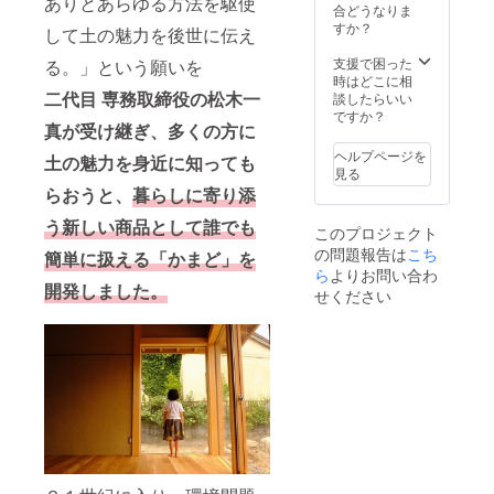
ありとあらゆる方法を駆使
場合が
【２基
てから
・９個
さい。
・1袋
合どうなりま
は万
・各1枚
プレー
※仕上げ
ござい
目の
湿気の
固形燃
・内面
（3個
すか？
一、体
■３合
ト）・
して土の魅力を後世に伝え
をお選
ます。
「カ
少ない
料用ト
に食用
入）
内に
本体サ
・・
びくだ
ご注文
ラー、
場所に
ン
油をう
コ
支援で困った
る。」という願いを
入って
イズ：
30×30
さい。
頂きま
仕上
しまっ
グ・・
すく
ヘッツ
時はどこに相
も無害
width：
ｃｍ
※離島の
した順
げ、
てくだ
・１
二代目 専務取締役の松木一
塗って
イ
談したらいい
ですの
約
角、
場合、
に納期
釜」は
さい。
個
からし
HAJIM
ですか？
で安心
300mm
weight
別途送
をご連
備考欄
真が受け継ぎ、
多くの方に
・内面
台座
まう
E 説明
してご
／
：約3.5
料をご
絡致し
にご希
に食用
（溶岩
と、サ
書・注
使用く
height
ｋｇ ・
ヘルプページを
請求さ
ます。
土の魅力を身近に知っても
望の内
油をう
プレー
ビ止め
意事
ださ
：約
カ
見る
せてい
ご了承
容をご
すく
ト）・
に効果
項・・
い。
300mm
ラー：
らおうと、
暮らしに寄り添
ただき
くださ
記入く
塗って
・・１
的で
・各1枚
／
土色or
ます。
い。
ださ
からし
枚 固形
す。 ※
■３合
depth：
う新しい商品として
誰でも
墨 ※カ
※製造状
【ご使
このプロジェクト
い。】
まう
燃
鋳物
本体サ
約300ｍ
ラーを
況によ
用上の
※離島の
と、サ
の問題報告は
こち
料・・
簡単に扱える「かまど」を
釜・・
イズ：
ｍ／
お選び
り出荷
注意】
場合、
ビ止め
・９
ら
よりお問い合わ
・焼付
width：
weight
くださ
時期
・ご使
別途送
に効果
開発しました。
個
け塗装
約
：約
せください
い。 ・
（お届
用にな
料をご
的で
固形燃
の黒塗
300mm
5.0kg ※
仕上
け予定
る前
請求さ
す。
料用ト
料はサ
／
３合鋳
げ：ラ
日）が
に、釜
せてい
ン
ビを防
height
物
フor
変わる
は水で
ただき
グ・・
ぐもの
：約
釜・・
マット
場合が
よく
ます。
・１
です。
300mm
・
※仕上げ
ござい
洗って
※製造状
個
何度か
／
weight
をお選
ます。
からお
況によ
高さ調
使用さ
depth：
：約3.4
びくだ
ご注文
使いく
り出荷
整
れてい
約300ｍ
ｋｇ ※
さい。
頂きま
ださ
時期が
台・・
る間に
ｍ／
同梱の
※離島の
した順
い。 ・
遅れる
・６個
少しず
weight
台
場合、
に納期
釜は、
場合、
リペア
つ、は
：約
座・・
別途送
をご連