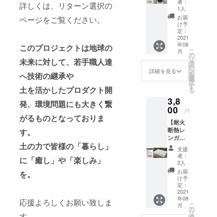
者：
詳しくは、リターン選択の
型鉄
年 技能五輪
1人
板】 コ
お届
ページをご覧ください。
全国大会に
ヘッツ
け予
２年連続出
イ
定：
HAJIM
2021
場し、各年
年08
Eの、か
このプロジェクトは地球の
こ
銅メダルを
月
まど本
の
リ
未来に対して、若手職人達
体を逆
受賞
タ
ー
さまに
ン
詳細を見る
2016年 蒼築
を
へ技術の継承や
してい
選
択
舎株式会社
ただく
す
土を活かしたプロダクト開
る
と、鉄
に入社
3,8
板など
発、環境問題にも大きく繋
2018年 三重
焼き物
00
円
県競技大会
調理が
がるものとなっておりま
【耐火
可能で
一級左官の
断熱レ
す。
す。 焼
部において
ンガ（
肉から
土の力で皆様の「暮らし」
3個set
餃子に
三重県知事
支援
）】 一
ムニエ
者：
賞
に「癒し」や「楽しみ」
般的に
ル、お
2人
2019年 三重
販売さ
好み焼
お届
を。
れてい
きなど
け予
県青年優良
る耐火
七輪ス
定：
技能者表彰
レンガ
2021
タイル
年08
の1/3の
『若い感性
での焼
応援よろしくお願い致しま
こ
月
重さ
き物調
の
をいかした
リ
す。
で、と
理が幅
タ