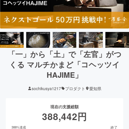
「一」から「土」で「左官」がつ
くる マルチかまど「コヘッツイ
HAJIME」
sochikusya1217
プロダクト
愛知県
現在の支援総額
388,442
円
終了
388
%達成