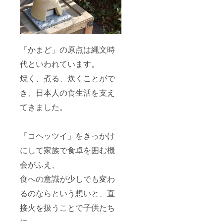
よく乾
燥させ
てから
湿気の
少ない
場所に
「かまど」の原点は縄文時
しまっ
てくだ
代といわれています。
さい。
・内面
焼く、煮る、炊くことがで
に食用
油をう
き、日本人の食生活を支え
すく
てきました。
塗って
からし
まう
と、サ
「コヘッツイ」をきっかけ
ビ止め
に効果
にして家族で食卓を囲む機
的で
す。
会がふえ、
食への意識が少しでも変わ
るのならという想いと、直
接火を扱うことで子供たち
に