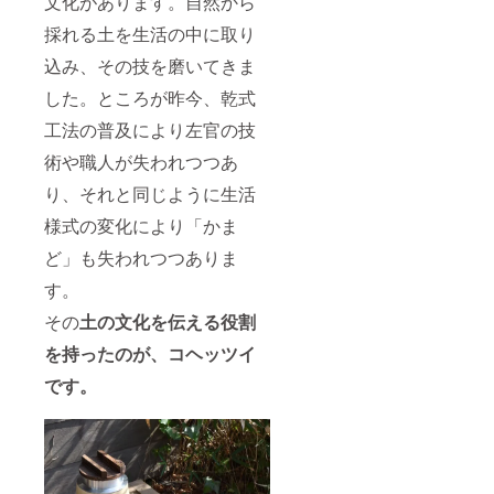
文化があります。自然から
い。 ・
しまっ
釜は、
てくだ
採れる土を生活の中に取り
使用中
さい。
非常に
・内面
込み、その技を磨いてきま
高温に
に食用
した。ところが昨今、乾式
なる為
油をう
直接触
すく
工法の普及により左官の技
れない
塗って
でくだ
からし
術や職人が失われつつあ
さい。
まう
釜を持
と、サ
り、それと同じように生活
つ場合
ビ止め
は、鍋
に効果
様式の変化により「かま
つかみ
的で
やミト
ど」も失われつつありま
す。
ンをご
す。
使用く
ださ
その
土の文化を伝える役割
い。 ・
ご使用
を持ったのが、コヘッツイ
後は、
スポン
です。
ジたわ
しとお
湯で汚
れを十
分に落
とし、