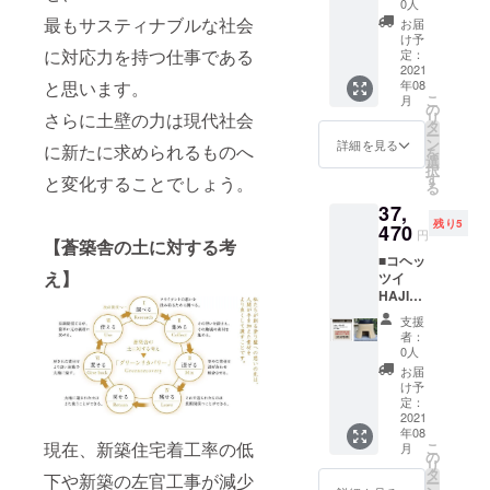
釜：３
サイ
固形燃
0人
コヘッ
height
ｋｇ ※
熱レン
別の容
４，１
ズ】 コ
最もサスティナブルな社会
料・・
ツイ
お届
：約
同梱の
ガにつ
器に移
７０円
ヘッツ
・６個
け予
HAJIM
140mm
台座
きまし
してく
（定価
に対応力を持つ仕事である
イ
定：
固形燃
E 説明
／
（溶岩
て、角
ださ
税込価
2021
HAJIM
料用ト
書・注
depth：
プレー
や辺に
と思います。
い。サ
年08
格＋送
E・・・
ン
意事
約220ｍ
ト）・
こ
欠損な
月
ビの原
料込）
２
の
グ・・
項・・
ｍ／
・・
さらに土壁の力は現代社会
リ
どが生
因とな
＋
基
タ
・１
・各1枚
Weight
25×25
ー
じる場
りま
【CAM
釜（ア
ン
個
詳細を見る
■２合
に新たに求められるものへ
：約
ｃｍ
を
合があ
す。 ・
PFIRE
ルミ釜
選
高さ調
本体サ
1.8kg
角、
択
りま
金属製
限定１
or 鋳物
す
整
と変化することでしょう。
イズ：
※1合ア
weight
る
す。製
の為、
０個】
釜）・
台・・
width：
ルミ
：約2.9
品の性
電子レ
37,
消臭土
・・２
・4
約
釜・・
ｋｇ ・
質上、
ンジで
残り5
だんご1
470
個
個
250mm
円
・
カ
不良品
は使用
【蒼築舎の土に対する考
袋（3個
木
リペア
／
weight
ラー：
ではあ
できま
■コヘッ
入）
蓋・・
土
height
：約0.8
土色or
え】
りませ
せん。
ツイ
【商品
・２
壁・・
：約
ｋｇ ※1
墨 ※カ
ん。使
・調理
HAJIM
内容・
個
・１袋
170mm
合鋳物
ラーを
用上で
中、調
E２合鋳
サイ
台座
コヘッ
／
支援
釜・・
お選び
大きな
理後は
物釜：
ズ】 コ
（溶岩
ツイ
者：
depth：
・
くださ
問題と
本体が
３７，
ヘッツ
プレー
0人
HAJIM
約250ｍ
weight
い。 ・
なるよ
高温に
４７０
イ
ト）・
E 説明
お届
ｍ／
：約1.5
仕上
うな大
なりま
円（定
HAJIM
・・２
け予
書・注
weight
ｋｇ ※
げ：ラ
きな欠
すの
価税込
E・・・
定：
枚
意事
：約
同梱の
フor
損など
で、必
価格＋
2021
1基
固形燃
項・・
2.6kg ※
台座
マット
を除
年08
ず厚手
送料
釜（ア
料・・
・各1
２合ア
現在、新築住宅着工率の低
（溶岩
こ
※仕上げ
月
き、返
のミト
込）
ルミ
の
・６
枚 ■
ルミ
プレー
リ
をお選
品・交
ン等を
＋
釜）
タ
個
２合
下や新築の左官工事が減少
釜・・
ト）・
ー
びくだ
換の対
お使い
【CAM