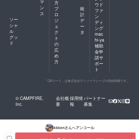
マ
方
ウド
ン
プ
統
ファ
ス
ロ
計
ン
ソー
ジ
デ
ディ
シャ
ェ
ー
ング
ル
ク
タ
mac
グッ
ト
hi-ya
ド
の
補助
広
金申
め
請サ
方
ポー
ト
「QRコード」は株式会社デンソーウェーブの登録商標です。
© CAMPFIRE,
会社概
採用情
パートナー
Inc.
要
報
募集
kkken
さんへアンコール