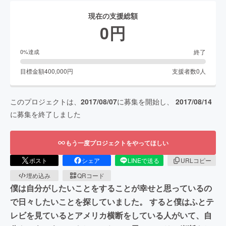
現在の支援総額
0
円
終了
0
%達成
目標金額
400,000
円
支援者数
0
人
このプロジェクトは、
2017/08/07
に募集を開始し、
2017/08/14
に募集を終了しました
もう一度プロジェクトをやってほしい
ポスト
シェア
LINEで送る
URLコピー
埋め込み
QRコード
僕は自分がしたいことをすることが幸せと思っているの
で日々したいことを探していました。 すると僕はふとテ
レビを見ているとアメリカ横断をしている人がいて、自