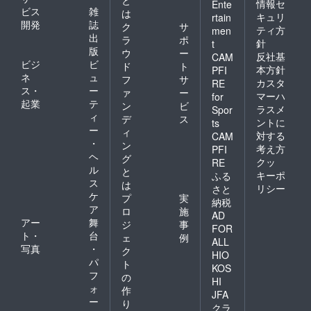
情報セ
Ente
ビス
雑
は
キュリ
rtain
開発
誌
ク
サ
ティ方
men
出
ラ
ポ
針
t
版
ウ
ー
反社基
CAM
ビジ
ビ
ド
ト
本方針
PFI
ネ
ュ
フ
サ
カスタ
RE
ス・
ー
ァ
ー
マーハ
for
起業
テ
ン
ビ
ラスメ
Spor
ィ
デ
ス
ントに
ts
ー
ィ
対する
CAM
・
ン
考え方
PFI
ヘ
グ
クッ
RE
ル
と
キーポ
ふる
ス
は
リシー
さと
ケ
プ
実
納税
ア
ロ
施
AD
アー
舞
ジ
事
FOR
ト・
台
ェ
例
ALL
写真
・
ク
HIO
パ
ト
KOS
フ
の
HI
ォ
作
JFA
ー
り
クラ