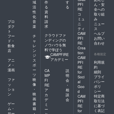
域
作
す
PFI
ん・安
活
る
る
RE
全への
性
資
コ
取り組
化
料
ミュ
み
プロ
音
請
ニ
ニュー
ダク
楽
求
ティ
ス
ト
CAM
ヘルプ
クラウドファ
フー
チ
PFI
お問い
ンディングの
ド・
ャ
RE
合わせ
ノウハウを無
飲食
レ
Crea
料で学ぼう
店
ン
tion
各種規定
CAMPFIRE
ジ
CAM
アカデミー
アニ
ス
利用規
PFI
メ・
ポ
約
RE
漫画
ー
CA
説
細則
for
ツ
MP
明
プライ
Soci
ファ
映
FI
会
バシー
al
ッ
像
RE
・
ポリ
Goo
ショ
・
ア
相
シー
d
ン
映
カ
談
特定商
CAM
画
デ
会
取引法
PFI
ゲー
書
ミ
に基づ
RE
ム・
籍
ー
く表記
for
サー
・
と