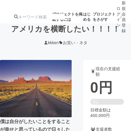
新
ロ
規
グ
会
プロジェクトを掲
はじ
プロジェクト
/
載するには
める
をさがす
イ
員
ン
登
アメリカを横断したい！！！！
録
kkken
お笑い・ネタ
人気のプロ
注目のリ
注目の新着プロ
募集終了が近いプ
もうすぐ公開
ジェクト
ターン
ジェクト
ロジェクト
されます
現在の支援総
額
アート・写真
音楽
0
円
テクノロジー・ガジェット
ゲーム・サ
0%
目標金額は
映像・映画
書籍・雑誌
400,000円
僕は自分がしたいことをすること
ビジネス・起業
チャレンジ
が幸せと思っているので日々した
支援者数