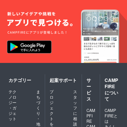
カテゴリー
起案サポート
サ
CAMP
ー
FIRE
テク
ま
プ
ス
ビ
につい
ノロ
ち
ロ
タ
ス
て
ジー
づ
ジ
ッ
・ガ
く
ェ
フ
CAM
CAMP
ジェ
り
ク
に
PFI
FIREと
ット
・
ト
相
RE
は
地
を
談
CAM
あんし