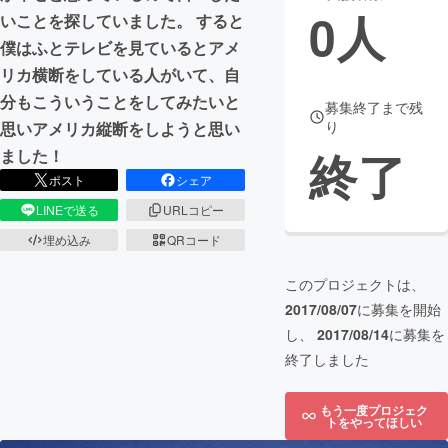
0
人
いことを探していました。 すると
まちづくり・地域活性化
僕はふとテレビを見ているとアメ
リカ横断をしている人がいて、自
CAMPFIRE for Social Good
CAMPFIRE Creation
分もこういうことをしてみたいと
募集終了まで残
り
思いアメリカ縦断をしようと思い
CAMPFIREふるさと納税
machi-ya
コミュニティ
終了
ました！
ポスト
シェア
LINEで送る
URLコピー
埋め込み
QRコード
このプロジェクトは、
2017/08/07
に募集を開始
し、
2017/08/14
に募集を
終了しました
もう一度プロジェク
トをやってほしい